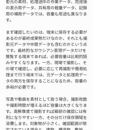
影元の素材、処理途中の作業データ、完成後
の表示用データ、共有用の軽量データ、記録
用の補助データでは、容量も用途も異なりま
す。
まず確認したいのは、端末に保存する必要が
あるのが最終成果物だけなのか、それとも撮
影元データや中間データも含むのかという点
です。最終的なガウシアン表現データだけを
閲覧する端末であれば、必要容量は比較的読
みやすくなります。一方、現場で撮影し、そ
の場で確認し、必要に応じて再撮影や簡易処
理まで行う端末では、元データと処理用デー
タの両方を保存することになるため、容量の
余裕が必要です。
写真や動画を素材として扱う場合、撮影枚数
や撮影時間が増えるほど容量は大きくなりま
す。高解像度で撮影すれば細部の確認には有
利になりやすい一方、その分だけ保存領域を
消費します。対象物が小さく、確認範囲が限
定されている場合と、建物、構造物、敷地、