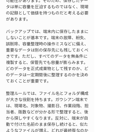
可能性があります。そのため、保存したデー
タは単に容量を圧迫するものではなく、現場
の記録として価値を持つものだと考える必要
があります。
バックアップでは、端末内に保存したままに
しないことが基本です。端末の故障、紛失、
誤削除、容量整理時の操作ミスなどに備え、
重要なデータは別の保存先にも残しておくべ
きです。ただし、すべてのデータを無条件に
複製すると、保管先でも容量が膨らみます。
どのデータを正式成果物として残すのか、ど
のデータは一定期間後に整理するのかを決め
ておくことが重要です。
整理ルールでは、ファイル名とフォルダ構成
が大きな役割を持ちます。ガウシアン端末で
は、現場名、対象物、撮影日、作業段階、担
当者、版数などが分かる形で整理すると、後
から探しやすくなります。反対に、端末が自
動で付けた名前のまま保存し続けると、似た
ようなファイルが増え、どれが最終版なのか