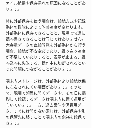
ァイル破損や保存漏れの原因になることがあ
ります。
特に外部保存を使う場合は、接続方式や記録
媒体の性能によって体感速度が変わります。
外部媒体に保存できることと、現場で快適に
読み書きできることは同じではありません。
大容量データの直接閲覧を外部媒体から行う
場合、接続が不安定だったり、読み込み速度
が不足していたりすると、表示が止まる、読
み込みに失敗する、操作中に切断されるとい
った問題につながることがあります。
端末内ストレージは、外部媒体より接続状態
に左右されにくい場面があります。そのた
め、現場で頻繁に開くデータや、その日に撮
影して確認するデータは端末内に置く運用が
向いています。一方、過去案件や保管用デー
タ、すぐには開かない素材は、外部保存や別
の保管先に移すことで端末内の余裕を確保で
きます。