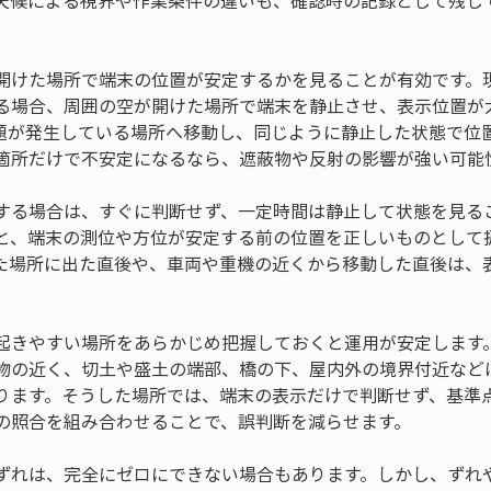
天候による視界や作業条件の違いも、確認時の記録として残し
開けた場所で端末の位置が安定するかを見ることが有効です。
る場合、周囲の空が開けた場所で端末を静止させ、表示位置が
題が発生している場所へ移動し、同じように静止した状態で位
箇所だけで不安定になるなら、遮蔽物や反射の影響が強い可能
する場合は、すぐに判断せず、一定時間は静止して状態を見る
と、端末の測位や方位が安定する前の位置を正しいものとして
た場所に出た直後や、車両や重機の近くから移動した直後は、
起きやすい場所をあらかじめ把握しておくと運用が安定します
物の近く、切土や盛土の端部、橋の下、屋内外の境界付近など
ります。そうした場所では、端末の表示だけで判断せず、基準
の照合を組み合わせることで、誤判断を減らせます。
ずれは、完全にゼロにできない場合もあります。しかし、ずれ