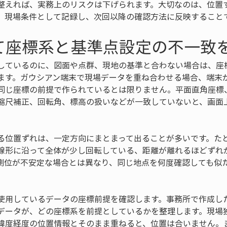
整えれば、実務上のリスクは下げられます。大切なのは、位置
、現場条件として記録し、次回以降の確認方法に反映すること
て座標系と基準点設定の不一致
しているのに、図面や点群、現地の基準と合わない場合は、座
ます。ガウシアン端末で現場データを重ね合わせる場合、端末
同じ座標の前提で作られているとは限りません。平面直角座標
縮尺補正、回転角、標高の扱いなどが一致していないと、画面
る位置ずれは、一定方向にまとまって出ることが多いです。た
線形に沿って全体が少し回転している、距離が離れるほどずれ
測位が不安定な場合とは異なり、同じ地点を何度確認しても似
使用しているデータの座標前提を確認します。事務所で作成し
データが、どの座標系を前提としているかを整理します。現場
緯度経度の位置情報とそのまま重ねると、位置は合いません。