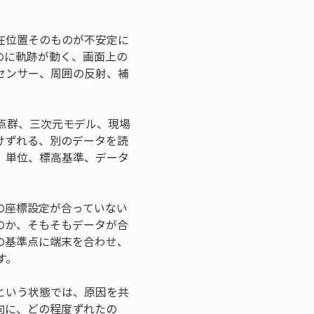
在位置そのものが不安定に
のに軌跡が動く、画面上の
センサー、周囲の反射、補
点群、三次元モデル、現場
けずれる、別のデータを読
、単位、標高基準、データ
の座標設定が合っていない
のか、そもそもデータが合
の基準点に端末を合わせ、
す。
という状態では、原因を共
向に、どの程度ずれたの