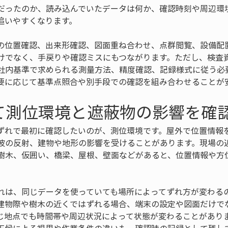
だったのか、読み込んでいたデータは何か、確認時刻や周辺環
追いやすくなります。
の位置確認、出来形確認、図面重ね合わせ、点群閲覧、設備配
けでなく、手戻りや確認ミスにもつながります。ただし、検査
社内基準で求められる測量方法、精度確認、記録様式に従う必
要に応じて基準点照合や別手段での確認を組み合わせることが
て測位環境と遮蔽物の影響を確
ずれで最初に確認したいのが、測位環境です。屋外で位置情報
波の反射、建物や地形の影響を受けることがあります。現場の
樹木、仮囲い、橋梁、屋根、壁面などがあると、位置情報や方
れは、同じデータを使っていても場所によってずれ方が変わる
建物際や樹木の近くではずれる場合、端末の設定や図面だけで
じ地点でも時間帯や周辺状況によって状態が変わることがあり