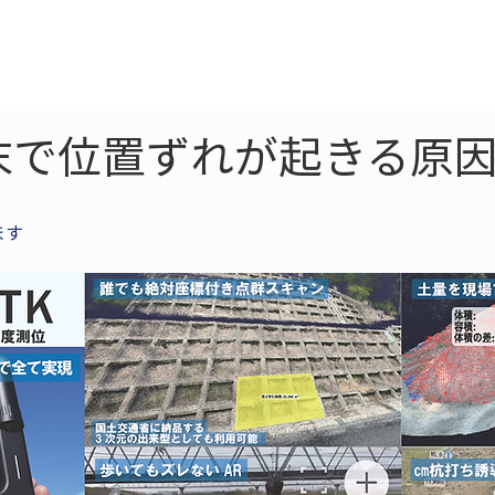
ne
LiDAR
ドローン
360
ソーラー
末で位置ずれが起きる原因
ます