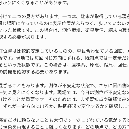
分かりにくくなることがあります。
分けて二つの見方があります。一つは、端末が取得している現
同じ場所に立っているのに表示位置がふらつく、歩いていない
いった状態です。この場合は、測位環境、衛星受信、端末内蔵
認する必要があります。
在位置は比較的安定しているものの、重ね合わせている図面、
合です。現地では毎回同じ方向にずれる、既知点では一定量だ
るといった状態です。この場合は、座標系、原点、縮尺、回転
の前提を確認する必要があります。
混ざることもあります。測位が不安定な状態で、さらに図面側
一気に見えにくくなります。現場では、今日は測位が不安定な
分けることが重要です。そのためには、まず既知点や確認済み
、ずれが一定方向に出るか、時間経過で変化するかを確認しま
感覚だけに頼らないことも大切です。少しずれている気がする
じ現象を再現することも難しくなります。どの地点で、どの方