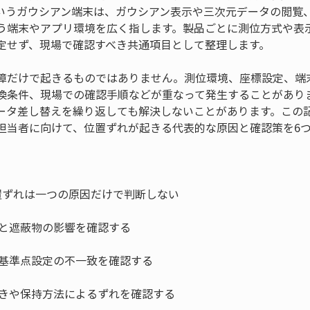
いうガウシアン端末は、ガウシアン表示や三次元データの閲覧
う端末やアプリ環境を広く指します。製品ごとに測位方式や表
定せず、現場で確認すべき共通項目として整理します。
障だけで起きるものではありません。測位環境、座標設定、端
換条件、現場での確認手順などが重なって発生することがあり
ータ差し替えを繰り返しても解決しないことがあります。この
担当者に向けて、位置ずれが起きる代表的な原因と確認策を6