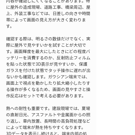
内容が確認しにくくなることがあります。特
に屋外の造成現場、道路工事、橋梁周辺、屋
上、外装工事などでは、日差しの向きや時間
帯によって画面の見え方が大きく変わりま
す。
確認する際は、明るさの数値だけでなく、実
際に屋外で見やすいかを試すことが大切で
す。画面輝度を最大にしたときにどの程度バ
ッテリーを消費するのか、反射防止フィルム
を貼った状態で3D表示が見やすいか、保護
ガラスを付けた状態でタッチ操作に遅れが出
ないかも確認します。ガウシアン端末では、
画面上で視点を動かしたり拡大縮小したりす
る操作が多くなるため、画面の見やすさと操
作反応はセットで考える必要があります。
熱への耐性も重要です。建設現場では、夏場
の直射日光、アスファルトや金属面からの照
り返し、車内放置、長時間の高負荷処理など
によって端末が熱を持ちやすくなります。
3Dデータを表示し続けると、端末内部の処