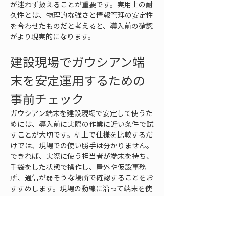
が迷わず扱えることが重要です。実用上の耐
久性とは、物理的な強さと情報管理の安定性
を合わせたものだと考えると、導入前の確認
がより現実的になります。
建設現場でガウシアン端
末を安定運用するための
事前チェック
ガウシアン端末を建設現場で安定して使うた
めには、導入前に実際の作業に近い条件で試
すことが大切です。机上で仕様を比較するだ
けでは、現場での使い勝手は分かりません。
できれば、実際に使う担当者が端末を持ち、
手袋をした状態で操作し、屋外や仮設事務
所、通信が弱そうな場所で確認することをお
すすめします。現場の動線に沿って端末を使
ってみることで、画面の見え方、持ち運びや
すさ、操作のしやすさ、データの読み込み速
度などが具体的に分かります。