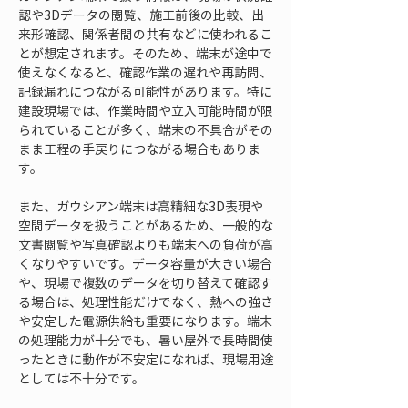
認や3Dデータの閲覧、施工前後の比較、出
来形確認、関係者間の共有などに使われるこ
とが想定されます。そのため、端末が途中で
使えなくなると、確認作業の遅れや再訪問、
記録漏れにつながる可能性があります。特に
建設現場では、作業時間や立入可能時間が限
られていることが多く、端末の不具合がその
まま工程の手戻りにつながる場合もありま
す。
また、ガウシアン端末は高精細な3D表現や
空間データを扱うことがあるため、一般的な
文書閲覧や写真確認よりも端末への負荷が高
くなりやすいです。データ容量が大きい場合
や、現場で複数のデータを切り替えて確認す
る場合は、処理性能だけでなく、熱への強さ
や安定した電源供給も重要になります。端末
の処理能力が十分でも、暑い屋外で長時間使
ったときに動作が不安定になれば、現場用途
としては不十分です。