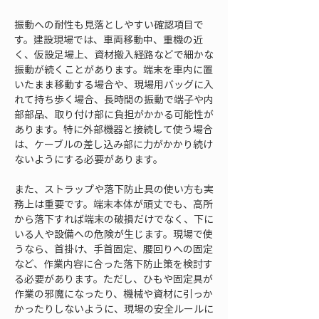
振動への耐性も見落としやすい確認項目で
す。建設現場では、車両移動中、重機の近
く、仮設足場上、資材搬入経路などで細かな
振動が続くことがあります。端末を車内に置
いたまま移動する場合や、現場用バッグに入
れて持ち歩く場合、長時間の振動で端子や内
部部品、取り付け部に負担がかかる可能性が
あります。特に外部機器と接続して使う場合
は、ケーブルの差し込み部に力がかかり続け
ないようにする必要があります。
また、ストラップや落下防止具の使い方も実
務上は重要です。端末本体が頑丈でも、高所
から落下すれば端末の破損だけでなく、下に
いる人や設備への危険が生じます。現場で使
うなら、首掛け、手首固定、腰回りへの固定
など、作業内容に合った落下防止策を検討す
る必要があります。ただし、ひもや固定具が
作業の邪魔になったり、機械や資材に引っか
かったりしないように、現場の安全ルールに