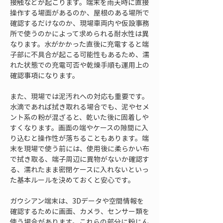
接触などが起こります。端末を雨天時に直接
操作する場面があるのか、屋根のある場所で
確認するだけなのか、現場車両内や仮設事務
所で使うのかによって求められる耐水性は異
なります。水がかかった直後に充電すると端
子部に不具合が起こる可能性もあるため、濡
れた状態での充電可否や乾燥手順も運用上の
確認事項になります。
また、現場では泥汚れへの対応も重要です。
水滴であれば拭き取れる場合でも、泥やセメ
ント系の粉が混ざると、乾いた後に固着しや
すくなります。画面の端やケースの隙間に入
り込むと操作性が落ちることもあります。端
末を現場で使う前には、使用後に柔らかい布
で拭き取る、端子周辺に異物がないか確認す
る、濡れたまま密閉ケースに入れないといっ
た基本ルールを決めておくと安心です。
ガウシアン端末は、3Dデータや空間情報を
確認するために画面、カメラ、センサー類を
使う場合があります。これらの部分に粉じん