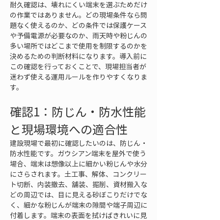
耐久確認は、壊れにくい端末を選ぶためだけ
の作業ではありません。どの現場条件なら問
題なく使えるのか、どの条件では保護ケース
や予備電源が必要なのか、雨天時や粉じんの
多い場所ではどこまで使用を制限するのかを
決めるための判断材料になります。導入前に
この確認を行っておくことで、現場担当者が
迷わず使える運用ルールを作りやすくなりま
す。
確認1：防じん・防水性能
と現場環境への適合性
建設現場で最初に確認したいのは、防じん・
防水性能です。ガウシアン端末を屋外で使う
場合、端末は想像以上に細かい粉じんや水分
にさらされます。土工事、解体、コンクリー
ト切断、内装撤去、舗装、掘削、資材搬入な
どの周辺では、目に見える砂ぼこりだけでな
く、細かな粉じんが端末の隙間や端子周辺に
付着します。端末の表面を拭けばきれいに見