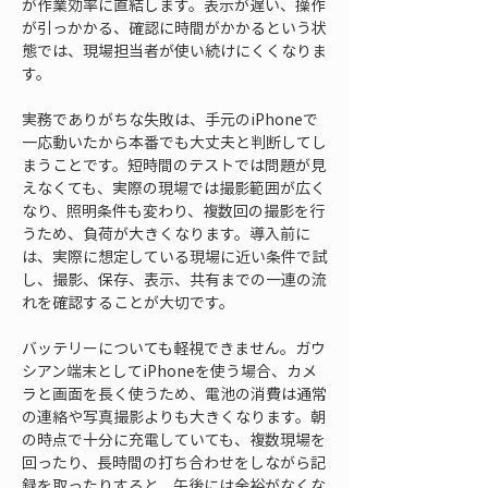
が作業効率に直結します。表示が遅い、操作
が引っかかる、確認に時間がかかるという状
態では、現場担当者が使い続けにくくなりま
す。
実務でありがちな失敗は、手元のiPhoneで
一応動いたから本番でも大丈夫と判断してし
まうことです。短時間のテストでは問題が見
えなくても、実際の現場では撮影範囲が広く
なり、照明条件も変わり、複数回の撮影を行
うため、負荷が大きくなります。導入前に
は、実際に想定している現場に近い条件で試
し、撮影、保存、表示、共有までの一連の流
れを確認することが大切です。
バッテリーについても軽視できません。ガウ
シアン端末としてiPhoneを使う場合、カメ
ラと画面を長く使うため、電池の消費は通常
の連絡や写真撮影よりも大きくなります。朝
の時点で十分に充電していても、複数現場を
回ったり、長時間の打ち合わせをしながら記
録を取ったりすると、午後には余裕がなくな