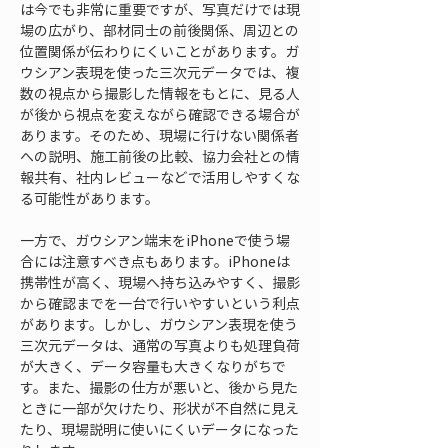
は今でも非常に重要ですが、写真だけでは現
場の広がり、部材同士の前後関係、周辺との
位置関係が伝わりにくいことがあります。ガ
ウシアン表現を使った三次元データでは、複
数の視点から撮影した情報をもとに、見る人
が後から視点を変えながら確認できる場合が
あります。そのため、現場に行けない関係者
への説明、施工前後の比較、協力会社との情
報共有、社内レビューなどで活用しやすくな
る可能性があります。
一方で、ガウシアン端末をiPhoneで使う場
合には注意すべき点もあります。iPhoneは
携帯性が高く、現場へ持ち込みやすく、撮影
から確認までを一台で行いやすいという利点
があります。しかし、ガウシアン表現を使う
三次元データは、通常の写真よりも処理負荷
が大きく、データ容量も大きくなりがちで
す。また、撮影の仕方が悪いと、後から見た
ときに一部が欠けたり、形状が不自然に見え
たり、現場説明に使いにくいデータになった