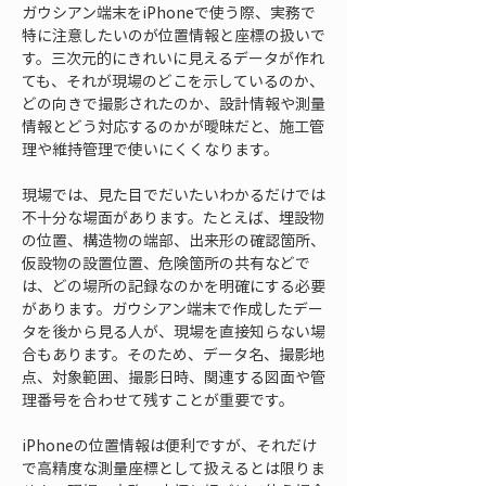
ガウシアン端末をiPhoneで使う際、実務で
特に注意したいのが位置情報と座標の扱いで
す。三次元的にきれいに見えるデータが作れ
ても、それが現場のどこを示しているのか、
どの向きで撮影されたのか、設計情報や測量
情報とどう対応するのかが曖昧だと、施工管
理や維持管理で使いにくくなります。
現場では、見た目でだいたいわかるだけでは
不十分な場面があります。たとえば、埋設物
の位置、構造物の端部、出来形の確認箇所、
仮設物の設置位置、危険箇所の共有などで
は、どの場所の記録なのかを明確にする必要
があります。ガウシアン端末で作成したデー
タを後から見る人が、現場を直接知らない場
合もあります。そのため、データ名、撮影地
点、対象範囲、撮影日時、関連する図面や管
理番号を合わせて残すことが重要です。
iPhoneの位置情報は便利ですが、それだけ
で高精度な測量座標として扱えるとは限りま