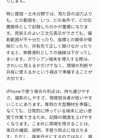
りします。
特に建設・土木分野では、見た目の迫力より
も、どの範囲を、いつ、どの条件で、どの位
置関係として記録したのかが重要になりま
す。見栄えのよい三次元表示ができても、撮
影範囲が不十分だったり、座標との関係が曖
昧だったり、共有先で正しく開けなかったり
すると、実務資料としての価値は下がってし
まいます。ガウシアン端末を導入する際は、
きれいに見えるかだけでなく、現場の判断や
共有に使えるかという視点で準備することが
大切です。
iPhoneで使う場合の利点は、持ち運びやす
さ、撮影のしやすさ、現場担当者が扱いやす
いことにあります。専用の大型機材を準備し
なくても、日常的に持っている端末に近い感
覚で作業できるため、記録の頻度を上げやす
くなります。こまめに現場を残せることは、
後日の確認、説明、手戻り防止に役立ちま
す。ただし、端末任せにするのではなく、撮