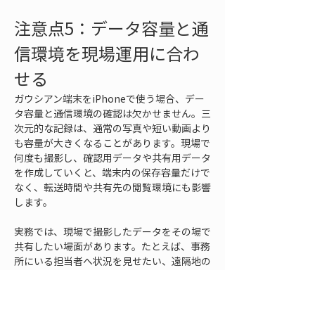
注意点5：データ容量と通
信環境を現場運用に合わ
せる
ガウシアン端末をiPhoneで使う場合、デー
タ容量と通信環境の確認は欠かせません。三
次元的な記録は、通常の写真や短い動画より
も容量が大きくなることがあります。現場で
何度も撮影し、確認用データや共有用データ
を作成していくと、端末内の保存容量だけで
なく、転送時間や共有先の閲覧環境にも影響
します。
実務では、現場で撮影したデータをその場で
共有したい場面があります。たとえば、事務
所にいる担当者へ状況を見せたい、遠隔地の
上司に確認を依頼したい、協力会社と施工前
の状態を共有したい、といった場面です。し
かし、通信環境が不安定な現場では、大容量