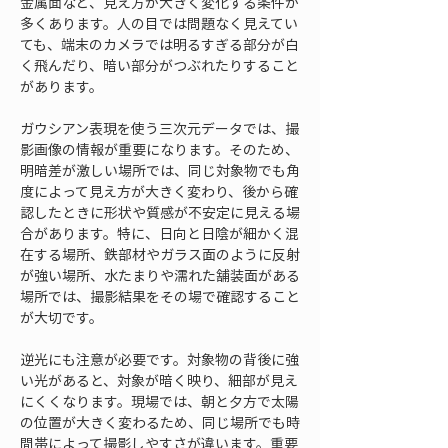
金属面など、見え方が大きく変化する条件が
多くあります。人の目では問題なく見えてい
ても、端末のカメラでは明るすぎる部分が白
く飛んだり、暗い部分がつぶれたりすること
があります。
ガウシアン表現を使う三次元データでは、撮
影画像の情報が重要になります。そのため、
明暗差が激しい場所では、同じ対象物でも角
度によって見え方が大きく変わり、後から確
認したときに形状や質感が不安定に見える場
合があります。特に、日向と日陰が細かく混
在する場所、鉄部材やガラス面のように反射
が強い場所、水たまりや濡れた舗装面がある
場所では、撮影結果をその場で確認すること
が大切です。
逆光にも注意が必要です。対象物の背後に強
い光があると、対象が暗く映り、細部が見え
にくくなります。現場では、朝と夕方で太陽
の位置が大きく変わるため、同じ場所でも時
間帯によって撮影しやすさが違います。重要