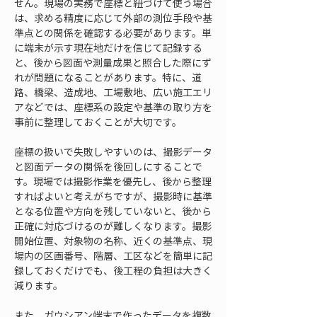
せん。現場の実務で座標と紐づけて使う場合
は、求める精度に応じて外部の測位手段や基
準点との関係を確認する必要があります。単
に端末が示す現在地だけを信じて記録する
と、後から図面や測量成果と照合した際にず
れが問題になることがあります。特に、道
路、橋梁、造成地、工場敷地、広い施工エリ
アなどでは、座標系の設定や基準の取り方を
事前に整理しておくことが大切です。
座標の扱いで失敗しやすいのは、撮影データ
と図面データの関係を後回しにすることで
す。現場では撮影作業を優先し、後から整理
すればよいと考えがちですが、撮影時に基準
となる位置や方向を残していないと、後から
正確に対応づけるのが難しくなります。撮影
開始位置、対象物の名称、近くの基準点、現
場内の区画番号、階層、工区などを簡単に記
録しておくだけでも、後工程の負担は大きく
減ります。
また、ガウシアン端末で作ったデータを複数