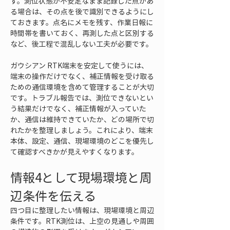
す。測位状態が不安定なまま記録した点があ
る場合は、その点を後で識別できるようにし
ておきます。点名にメモを残す、作業日報に
時間帯を書いておく、再測した点と区別する
など、後工程で混乱しない工夫が必要です。
ガウシアン RTK端末を安定して使うには、
端末の操作だけでなく、補正情報を受け取る
ための通信環境を含めて管理することが大切
です。トラブル報告では、測位できないとい
う結果だけでなく、補正情報が入っていた
か、通信は維持できていたか、どの場所で切
れたかを整理しましょう。これにより、端末
本体、設定、通信、現場環境のどこを優先し
て確認すべきかが見えやすくなります。
情報4として現場環境と周
辺条件を伝える
四つ目に整理したい情報は、現場環境と周辺
条件です。RTK測位は、上空の見通しや周囲