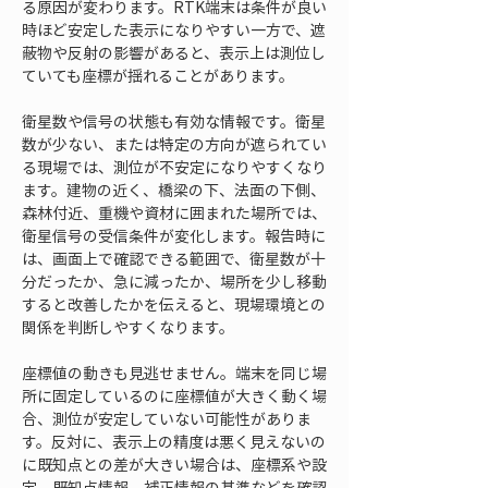
る原因が変わります。RTK端末は条件が良い
時ほど安定した表示になりやすい一方で、遮
蔽物や反射の影響があると、表示上は測位し
ていても座標が揺れることがあります。
衛星数や信号の状態も有効な情報です。衛星
数が少ない、または特定の方向が遮られてい
る現場では、測位が不安定になりやすくなり
ます。建物の近く、橋梁の下、法面の下側、
森林付近、重機や資材に囲まれた場所では、
衛星信号の受信条件が変化します。報告時に
は、画面上で確認できる範囲で、衛星数が十
分だったか、急に減ったか、場所を少し移動
すると改善したかを伝えると、現場環境との
関係を判断しやすくなります。
座標値の動きも見逃せません。端末を同じ場
所に固定しているのに座標値が大きく動く場
合、測位が安定していない可能性がありま
す。反対に、表示上の精度は悪く見えないの
に既知点との差が大きい場合は、座標系や設
定、既知点情報、補正情報の基準などを確認