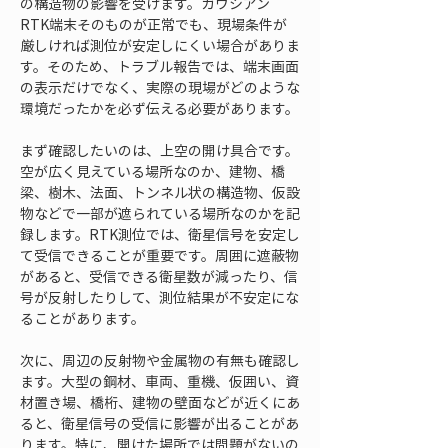
の構造物の影響を受けます。ガウシアン 
RTK端末そのものが正常でも、現場条件が
厳しければ測位が安定しにくい場合がありま
す。そのため、トラブル報告では、端末画面
の表示だけでなく、実際の現場がどのような
環境だったかを必ず伝える必要があります。
まず確認したいのは、上空の開け具合です。
空が広く見えている場所なのか、建物、橋
梁、樹木、法面、トンネル状の構造物、仮設
物などで一部が遮られている場所なのかを記
録します。RTK測位では、衛星信号を安定し
て受信できることが重要です。周囲に遮蔽物
があると、受信できる衛星数が減ったり、信
号が反射したりして、測位結果が不安定にな
ることがあります。
次に、周辺の反射物や金属物の有無も確認し
ます。大型の鋼材、車両、重機、仮囲い、資
材置き場、橋桁、建物の壁面などが近くにあ
ると、衛星信号の受信に影響が出ることがあ
ります。特に、開けた場所では問題がないの