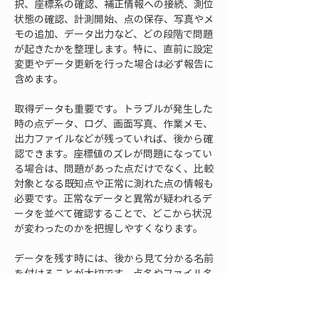
択、座標系の確認、補正情報への接続、測位
状態の確認、計測開始、点の保存、写真やメ
モの追加、データ出力など、どの段階で問題
が起きたかを整理します。特に、直前に設定
変更やデータ更新を行った場合は必ず報告に
含めます。
取得データも重要です。トラブルが発生した
時の点データ、ログ、画面写真、作業メモ、
出力ファイルなどが残っていれば、後から確
認できます。座標値のズレが問題になってい
る場合は、問題があった点だけでなく、比較
対象となる既知点や正常に測れた点の情報も
必要です。正常なデータと異常が疑われるデ
ータを並べて確認することで、どこから状況
が変わったのかを把握しやすくなります。
データを残す時には、後から見て分かる名前
を付けることが大切です。点名やファイル名
が分かりにくいと、報告を受けた人が該当デ
ータを探すだけで時間を使ってしまいます。
作業日、現場名、測点名、症状が分かるメモ