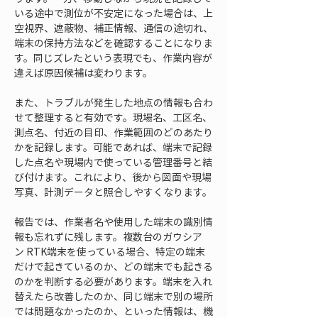
いる途中で測位が不安定になった場合は、上
空視界、遮蔽物、補正情報、通信の途切れ、
端末の保持方法などを確認することになりま
す。同じズレたという表現でも、作業内容が
違えば原因候補は変わります。
また、トラブルが発生した地点の情報も合わ
せて整理すると有効です。現場名、工区名、
測点名、付近の目印、作業範囲のどのあたり
かを記録します。可能であれば、端末で記録
した点名や現場内で使っている管理番号と結
び付けます。これにより、後から図面や現場
写真、計測データと照合しやすくなります。
報告では、作業者名や使用した端末の識別情
報も忘れずに残します。複数台のガウシア
ン RTK端末を使っている場合、特定の端末
だけで起きているのか、どの端末でも起きる
のかを判断する必要があります。端末を入れ
替えたら改善したのか、同じ端末で別の場所
では問題なかったのか、といった情報は、機