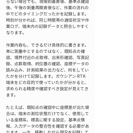
らない場合でも、現場到着直後、基準点確認
後、午後の測量再開直後など、作業の流れの
中でどのタイミングだったかを記録します。
時刻が分かれば、同じ時間帯の通信状況や作
業ログ、端末内の記録データと照合しやすく
なります。
作業内容も、できるだけ具体的に書きます。
単に測量中とするのではなく、既知点の確
認、境界付近の点取得、出来形確認、写真記
録、点群取得、杭位置の確認、座標データの
読み込み、計測結果の出力など、何をしてい
たかを分けて記録します。ガウシアン RTK
端末をどの目的で使っていたかが分かると、
求められる精度や確認すべき設定が見えてき
ます。
たとえば、既知点の確認中に座標差が出た場
合は、端末の測位状態だけでなく、使用して
いる座標系、標高に関する設定、基準点情
報、入力データの整合性を確認する必要があ
ります。一方、移動しながら現況を記録して