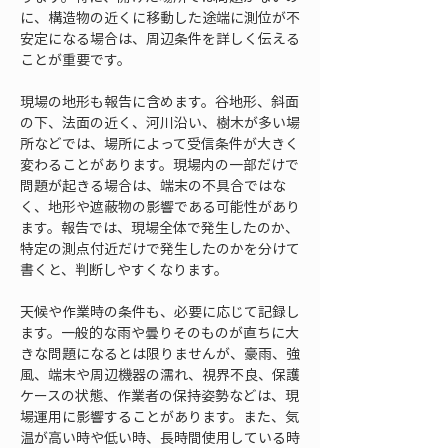
に、構造物の近くに移動した途端に測位が不
安定になる場合は、周辺条件を詳しく伝える
ことが重要です。
現場の地形も報告に含めます。谷地形、斜面
の下、法面の近く、河川沿い、樹木が多い場
所などでは、場所によって受信条件が大きく
変わることがあります。現場内の一部だけで
問題が起きる場合は、端末の不具合ではな
く、地形や遮蔽物の影響である可能性があり
ます。報告では、現場全体で発生したのか、
特定の測点付近だけで発生したのかを分けて
書くと、判断しやすくなります。
天候や作業時の条件も、必要に応じて記録し
ます。一般的な雨や曇りそのものが直ちに大
きな問題になるとは限りませんが、豪雨、強
風、端末や周辺機器の濡れ、視界不良、保護
ケースの状態、作業者の保持姿勢などは、現
場運用に影響することがあります。また、気
温が高い時や低い時、長時間使用している時