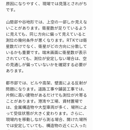
原因になりやすく、現場では見落とされがち
です。
山間部や谷地形では、上空の一部しか見えな
いことがあります。衛星数が足りているよう
に見えても、同じ方向に偏って見えていると
測位の幾何条件が悪くなります。RTKでは衛
星数だけでなく、衛星がどの方向に分散して
いるかも重要です。端末画面に衛星数が表示
されていても、測位が安定しない場合は、空
の見通しが偏っていないかを確認する必要が
あります。
都市部では、ビルや高架、壁面による反射が
問題になります。道路工事や舗装工事では、
片側に高い建物があるだけでも測位が片寄る
ことがあります。港湾や工場、資材置場で
は、金属構造物や大型車両が多く、場所によ
って受信状態が大きく変わります。さらに、
現場内を移動しながら測る場合、開けた場所
では安定していても、構造物の近くに入った