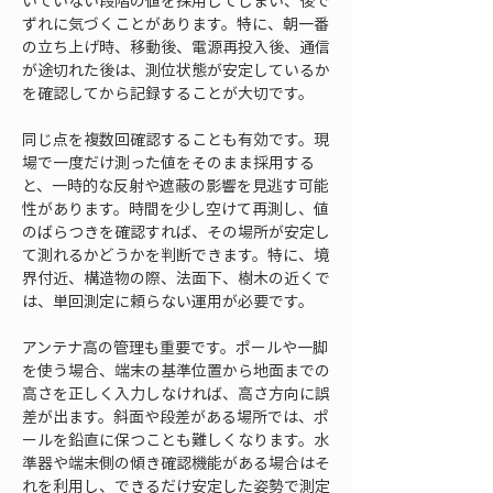
いていない段階の値を採用してしまい、後で
ずれに気づくことがあります。特に、朝一番
の立ち上げ時、移動後、電源再投入後、通信
が途切れた後は、測位状態が安定しているか
を確認してから記録することが大切です。
同じ点を複数回確認することも有効です。現
場で一度だけ測った値をそのまま採用する
と、一時的な反射や遮蔽の影響を見逃す可能
性があります。時間を少し空けて再測し、値
のばらつきを確認すれば、その場所が安定し
て測れるかどうかを判断できます。特に、境
界付近、構造物の際、法面下、樹木の近くで
は、単回測定に頼らない運用が必要です。
アンテナ高の管理も重要です。ポールや一脚
を使う場合、端末の基準位置から地面までの
高さを正しく入力しなければ、高さ方向に誤
差が出ます。斜面や段差がある場所では、ポ
ールを鉛直に保つことも難しくなります。水
準器や端末側の傾き確認機能がある場合はそ
れを利用し、できるだけ安定した姿勢で測定