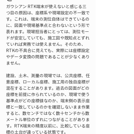
ガウシアン RTK端末が使えないと感じる三
つ目の原因は、座標系や現場設定の不一致で
す。これは、端末の測位自体はできているの
に、図面や現場基準点と合わないという形で
表れます。現場担当者にとっては、測位モー
ドが安定していても、施工図や既知点とずれ
ていれば実務では使えません。そのため、
RTKの不具合に見えても、実際には座標設定
やデータ変換の問題であることが少なくあり
ません。
建設、土木、測量の現場では、公共座標、任
意座標、ローカル座標、施工用の独自座標が
混在することがあります。過去の図面がどの
座標を前提に作られているのか、現場で使う
基準点がどの座標値なのか、端末側の表示座
標と一致しているのかを確認しないまま作業
すると、数センチではなく数十センチから数
メートル単位のずれにつながることがありま
す。RTK端末の精度以前に、比較している座
標の土台が違っている状態です。