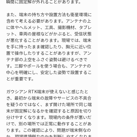
瞬間に固定解が外れることがあります。
また、端末の持ち方や設置方法も衛星環境に
含めて考える必要があります。アンテナの上
に体やヘルメット、工具、撮影機材、タブレ
ット、車両の屋根などがかぶると、受信状態
が悪化することがあります。現場では、端末
を手に持ったまま確認したり、胸元に近い位
置で操作したりすることがありますが、アン
テナ部の上空をふさぐ姿勢は避けるべきで
す。三脚やポールを使う場合も、アンテナの
中心を明確にし、安定した姿勢で設置するこ
とが重要です。
ガウシアン RTK端末が使えないと感じたと
き、最初から端末の故障やサービスの不具合
を疑うのではなく、まず開けた場所で同じ端
末が固定解になるかを確認すると原因を切り
分けやすくなります。現場内の条件が悪いだ
けで、別の場所では正常に動作することがあ
ります。この確認により、問題が端末側なの
か、現場環境側なのかを判断しやすくなりま