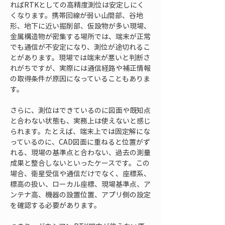
ればRTKとしての高精度測位は安定しにく
くなります。携帯回線が弱い山間部、谷地
形、地下に近い掘削部、仮設物が多い現場、
金属構造物が密集する場所では、端末が正常
でも通信が不安定になり、測位が途切れるこ
とがあります。現場では端末が悪いと判断さ
れがちですが、実際には通信経路や補正情報
の取得条件が原因になっていることもありま
す。
さらに、測位はできているのに図面や既知点
と合わない状態も、実務上は使えないと感じ
られます。たとえば、端末上では固定解にな
っているのに、CAD図面に重ねると位置がず
れる、現場の基準点と合わない、過去の測量
成果と整合しないといったケースです。この
場合、衛星受信や通信だけでなく、座標系、
標高の扱い、ローカル座標、現場基準点、ア
ンテナ高、機器の設置位置、アプリ側の設定
を確認する必要があります。