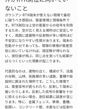
ないこと
ガウシアン RTK端末が使えない現場で最初
に疑うべき原因は、衛星環境と現場条件で
す。RTK測位は上空の衛星からの信号を利用
するため、空が広く見える場所ほど安定しや
すく、周囲に遮蔽物や反射物が多い場所ほど
不安定になりやすい性質があります。端末の
性能が十分であっても、現場の環境が衛星受
信に向いていなければ、固定解が得られな
い、測位値が飛ぶ、同じ点を測っても結果が
ばらつくといった現象が起こります。
代表的なのは、建物の近く、橋梁の下、法面
の谷側、山林、街路樹の多い道路、重機や仮
設材に囲まれた場所です。こうした環境で
は、衛星信号が遮られたり、反射して端末に
届いたりします。反射した信号の影響を十分
に抑えられない場合、測位結果に誤差が混じ
ります。特に、金属フェンス、鉄骨、重機、
仮囲い、コンクリート壁、水面などは反射の