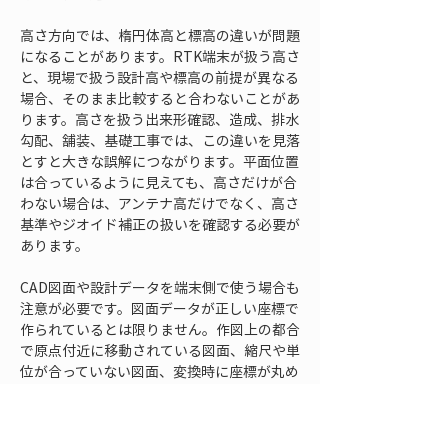
高さ方向では、楕円体高と標高の違いが問題
になることがあります。RTK端末が扱う高さ
と、現場で扱う設計高や標高の前提が異なる
場合、そのまま比較すると合わないことがあ
ります。高さを扱う出来形確認、造成、排水
勾配、舗装、基礎工事では、この違いを見落
とすと大きな誤解につながります。平面位置
は合っているように見えても、高さだけが合
わない場合は、アンテナ高だけでなく、高さ
基準やジオイド補正の扱いを確認する必要が
あります。
CAD図面や設計データを端末側で使う場合も
注意が必要です。図面データが正しい座標で
作られているとは限りません。作図上の都合
で原点付近に移動されている図面、縮尺や単
位が合っていない図面、変換時に座標が丸め
られたデータ、古い現場基準で作られたデー
タなどが混在することがあります。RTK端末
で取得した座標が正しくても、重ねる図面が