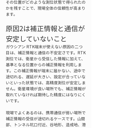
その位置がどのような測位状態で得られたの
かを残すことで、現場全体の信頼性が高まり
ます。
原因2は補正情報と通信が
安定していないこと
ガウシアン RTK端末が使えない原因の二つ
目は、補正情報と通信の不安定さです。RTK
測位では、衛星から受信した情報に加えて、
基準となる位置からの補正情報を利用しま
す。この補正情報が端末に届かない、途中で
途切れる、遅延が大きい、設定が合っていな
いといった状態では、高精度測位が安定しま
せん。衛星環境が良い場所でも、補正情報が
取れていなければ期待した精度にはなりにく
いです。
現場でよくあるのは、携帯通信が弱い場所で
補正情報の受信が途切れるケースです。山間
部、トンネル坑口付近、谷地形、造成地、港