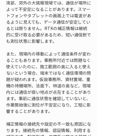
湾部、郊外の大規模現場では、通信が場所に
よって不安定になることがあります。スマー
トフォンやタブレットの画面上では電波があ
るように見えても、データ通信が安定してい
るとは限りません。RTKの補正情報は継続
的に受け取る必要があるため、短い通信断で
も測位状態に影響します。
また、現場内の移動によって通信条件が変わ
ることもあります。事務所付近では問題なく
使えていたのに、施工範囲の奥に入ると使え
ないという場合、端末ではなく通信環境の問
題が疑われます。仮設事務所、資材置場、重
機の待機場所、法面下、林道の奥など、現場
内には通信が弱い地点が点在することがあり
ます。事前に通信状態を確認していないと、
作業開始後に測位が不安定になり、工程に影
響することがあります。
補正情報の接続先や設定の不一致も原因にな
ります。接続先の情報、認証情報、利用する