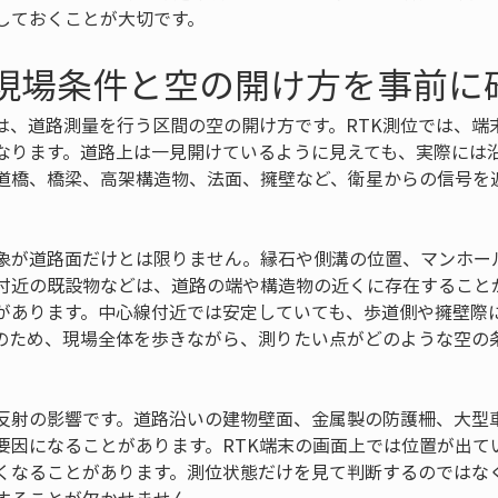
しておくことが大切です。
 現場条件と空の開け方を事前に
は、道路測量を行う区間の空の開け方です。RTK測位では、端
なります。道路上は一見開けているように見えても、実際には
道橋、橋梁、高架構造物、法面、擁壁など、衛星からの信号を
象が道路面だけとは限りません。縁石や側溝の位置、マンホー
付近の既設物などは、道路の端や構造物の近くに存在すること
があります。中心線付近では安定していても、歩道側や擁壁際に
のため、現場全体を歩きながら、測りたい点がどのような空の
反射の影響です。道路沿いの建物壁面、金属製の防護柵、大型
要因になることがあります。RTK端末の画面上では位置が出て
くなることがあります。測位状態だけを見て判断するのではな