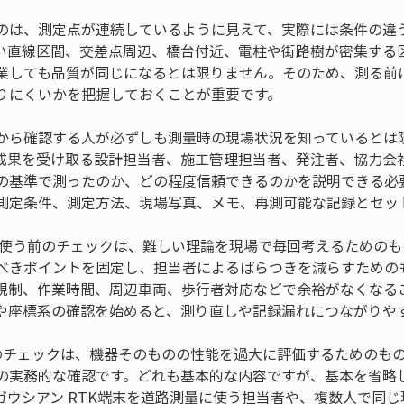
のは、測定点が連続しているように見えて、実際には条件の違
い直線区間、交差点周辺、橋台付近、電柱や街路樹が密集する
業しても品質が同じになるとは限りません。そのため、測る前
りにくいかを把握しておくことが重要です。
から確認する人が必ずしも測量時の現場状況を知っているとは
成果を受け取る設計担当者、施工管理担当者、発注者、協力会
の基準で測ったのか、どの程度信頼できるのかを説明できる必
測定条件、測定方法、現場写真、メモ、再測可能な記録とセッ
末を使う前のチェックは、難しい理論を現場で毎回考えるための
べきポイントを固定し、担当者によるばらつきを減らすための
規制、作業時間、周辺車両、歩行者対応などで余裕がなくなる
や座標系の確認を始めると、測り直しや記録漏れにつながりや
のチェックは、機器そのものの性能を過大に評価するためのも
の実務的な確認です。どれも基本的な内容ですが、基本を省略
ガウシアン RTK端末を道路測量に使う担当者や、複数人で同