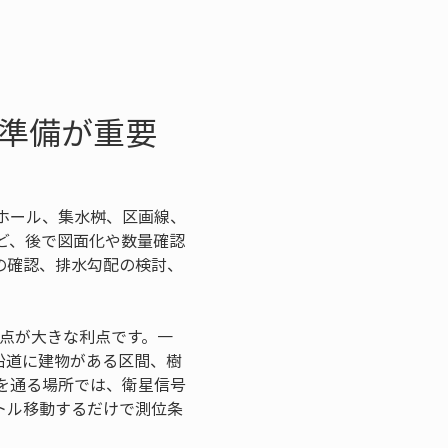
に準備が重要
ホール、集水桝、区画線、
ど、後で図面化や数量確認
の確認、排水勾配の検討、
る点が大きな利点です。一
沿道に建物がある区間、樹
を通る場所では、衛星信号
トル移動するだけで測位条