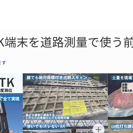
ne
LiDAR
ドローン
360
ソーラー
TK端末を道路測量で使う
ます