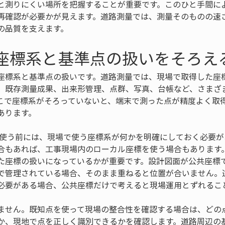
と測りにくい場所を把握することが重要です。このひと手間に
再確認が必要かが見えます。道路測量では、測量そのものの速
の品質を支えます。
 座標系と基準点の扱いをそろえ
座標系と基準点の扱いです。道路測量では、現場で取得した座
、既存測量成果、出来形管理、点群、写真、台帳など、さまざ
こで座標系がそろっていないと、端末で測った点が精度よく取
あります。
末を使う前には、現場で使う座標系が何かを明確にしておく必要
合もあれば、工事現場内のローカル座標を使う場合もあります
た座標の扱いになっているかが重要です。設計図面が公共座標
で管理されている場合、そのまま重ねると位置が合いません。
必要がある場合、公共座標だけで考えると現場運用とずれるこ
ません。既知点を使って現場の整合性を確認する場合は、どの
か、現地で点を正しく識別できるかを確認します。道路周辺の