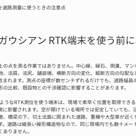
ガウシアン RTK端末を使う前
上の点を測る作業ではありません。中心線、縁石、側溝、マン
物、法肩、法尻、舗装端、横断方向の変化、縦断方向の勾配な
含まれます。測点の座標が数センチずれるだけでも、道路幅員
形の比較、既設物との干渉確認に影響することがあります。
末のようなRTK測位を使う端末は、現場で素早く位置を取得でき
境に影響されます。空が開けている場所では安定していても、
道、橋梁の下、切土法面に囲まれた道路、重機や大型車が近く
す。道路は細長い線形構造物なので、同じ現場内でも数十メー
くありません。