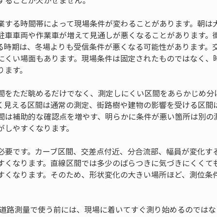
することが欠かせません。
業する時間帯によって現場条件が変わることがあります。朝は
駐車車両や作業車が増えて見通しが悪くなることがあります。
る時期は、冬場よりも受信条件が悪くなる可能性があります。
にくい場面もあります。現場条件は固定されたものではなく、
ります。
間をただ眺めるだけでなく、測定しにくい区間をあらかじめ分
く見える区間は通常の測定、街路樹や建物の影響を受ける区間
間は補助的な確認点を増やす、明らかに条件が悪い箇所は別の
がしやすくなります。
必要です。カーブ区間、交差点付近、分合流部、幅員が変化す
すくなります。直線区間では多少のばらつきに気づきにくくて
すくなります。そのため、形状変化の大きい場所ほど、測位条
末を道路測量で使う前には、現場に着いてすぐ測り始めるのでは