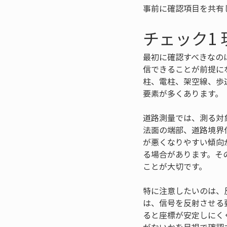
事前に確認項目を共有
チェック1
最初に確認すべきなの
信できることが前提に
柱、電柱、架空線、歩
要素が多くあります。
道路測量では、測る対
法面の端部、道路境界
が悪くなりやすい傾向
る場合があります。そ
ことが大切です。
特に注意したいのは、
は、信号を反射させる
ると座標が安定しにく