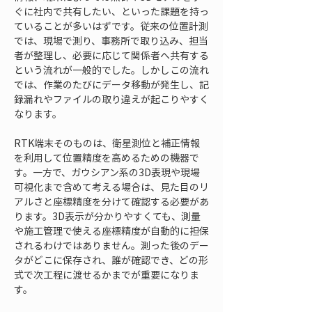
ぐに社内で共有したい、といった課題を持っ
ていることが多いはずです。従来の位置計測
では、現場で測り、事務所で取り込み、担当
者が整理し、必要に応じて関係者へ共有する
という流れが一般的でした。しかしこの流れ
では、作業のたびにデータ移動が発生し、記
録漏れやファイルの取り違えが起こりやすく
なります。
RTK端末そのものは、衛星測位と補正情報
を利用して位置精度を高めるための機器で
す。一方で、ガウシアン系の3D表現や現場
可視化まで含めて考える場合は、見た目のリ
アルさと座標精度を分けて確認する必要があ
ります。3D表示が分かりやすくても、測量
や施工管理で使える座標精度が自動的に担保
されるわけではありません。測った後のデー
タがどこに保存され、誰が確認でき、どの形
式で次工程に渡せるかまでが重要になりま
す。