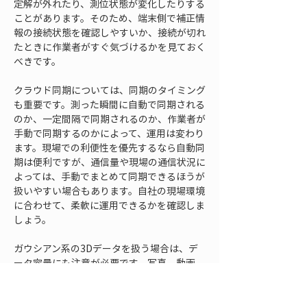
定解が外れたり、測位状態が変化したりする
ことがあります。そのため、端末側で補正情
報の接続状態を確認しやすいか、接続が切れ
たときに作業者がすぐ気づけるかを見ておく
べきです。
クラウド同期については、同期のタイミング
も重要です。測った瞬間に自動で同期される
のか、一定間隔で同期されるのか、作業者が
手動で同期するのかによって、運用は変わり
ます。現場での利便性を優先するなら自動同
期は便利ですが、通信量や現場の通信状況に
よっては、手動でまとめて同期できるほうが
扱いやすい場合もあります。自社の現場環境
に合わせて、柔軟に運用できるかを確認しま
しょう。
ガウシアン系の3Dデータを扱う場合は、デ
ータ容量にも注意が必要です。写真、動画、
点群、3Dモデルは、単純な座標データより
容量が大きくなりやすいため、通信が弱い現
場では同期に時間がかかることがあります。