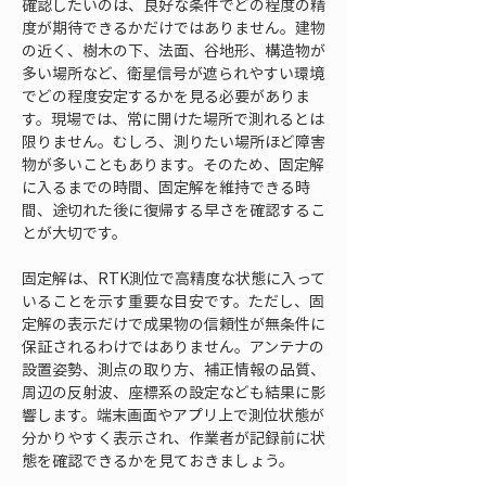
確認したいのは、良好な条件でどの程度の精
度が期待できるかだけではありません。建物
の近く、樹木の下、法面、谷地形、構造物が
多い場所など、衛星信号が遮られやすい環境
でどの程度安定するかを見る必要がありま
す。現場では、常に開けた場所で測れるとは
限りません。むしろ、測りたい場所ほど障害
物が多いこともあります。そのため、固定解
に入るまでの時間、固定解を維持できる時
間、途切れた後に復帰する早さを確認するこ
とが大切です。
固定解は、RTK測位で高精度な状態に入って
いることを示す重要な目安です。ただし、固
定解の表示だけで成果物の信頼性が無条件に
保証されるわけではありません。アンテナの
設置姿勢、測点の取り方、補正情報の品質、
周辺の反射波、座標系の設定なども結果に影
響します。端末画面やアプリ上で測位状態が
分かりやすく表示され、作業者が記録前に状
態を確認できるかを見ておきましょう。