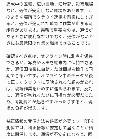
造成中の区域、広い農地、沿岸部、災害現場
など、通信が安定しない環境もあります。こ
のような場所でクラウド連携を前提にしすぎ
ると、通信が途切れた瞬間に作業が止まる可
能性があります。実務で重要なのは、通信が
あるときに便利なだけでなく、通信がないと
きにも最低限の作業を継続できることです。
確認すべき点は、オフライン時に測点を保存
できるか、写真やメモを端末内に保持できる
か、通信回復後に自動または簡単な操作で同
期できるかです。オフライン中のデータが後
で正しくクラウドに反映される仕組みがあれ
ば、現場作業を止めずに進められます。反対
に、通信が切れるたびに再操作が必要だった
り、同期漏れが起きやすかったりすると、現
場の負担が増えます。
補正情報の受信方法も確認が必要です。RTK
測位では、補正情報が安定して届くことが精
度に関係します。通信が不安定になると、固