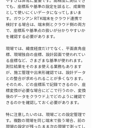
やすさは非常に重要です。高精度に測位でき
ても、座標系や基準の設定を誤ると、成果物
として使いにくいデータになってしまいま
す。ガウシアン RTK端末をクラウド連携で
検討する場合は、端末側とクラウド側の両方
で、座標系や基準点の扱いが分かりやすいか
を確認する必要があります。
現場では、緯度経度だけでなく、平面直角座
標、現場独自の座標、設計図面で使われてい
る座標など、さまざまな基準が使われます。
測位結果をそのまま使える業務もあります
が、施工管理や出来形確認では、設計データ
との整合が求められることが多くなります。
そのため、どの座標系で記録できるのか、座
標変換が必要な場合にどこで行うのか、変換
後のデータをクラウド上でどのように確認で
きるのかを確認しておく必要があります。
特に注意したいのは、現場ごとの設定管理で
す。複数の現場を同じ端末で扱う場合、前の
現場の設定が残ったまま次の現場で測ってし