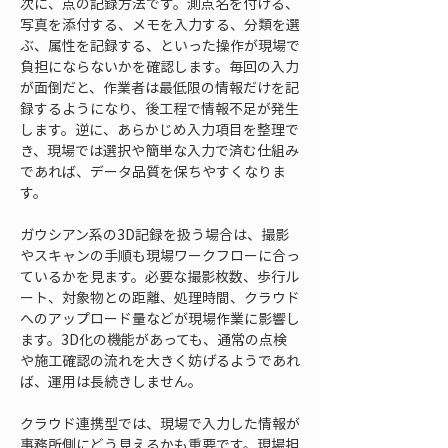
次に、点の記録方法です。測点名を付ける、
写真を添付する、メモを入力する、分類を選
ぶ、属性を記録する、といった操作が現場で
負担にならないかを確認します。毎回の入力
が面倒だと、作業者は最低限の情報だけを記
録するようになり、後工程で情報不足が発生
します。逆に、あらかじめ入力項目を整理で
き、現場では選択や簡単な入力で済む仕組み
であれば、データ品質を保ちやすくなりま
す。
ガウシアン系の3D記録を扱う場合は、撮影
やスキャンの手順も現場ワークフローに合っ
ているかを見ます。必要な撮影枚数、歩行ル
ート、対象物との距離、処理時間、クラウド
へのアップロード量などが現場作業に影響し
ます。3D化の機能があっても、通常の点検
や施工確認の流れを大きく妨げるようであれ
ば、運用は長続きしません。
クラウド連携型では、現場で入力した情報が
事務所側にどう見えるかも重要です。現場担