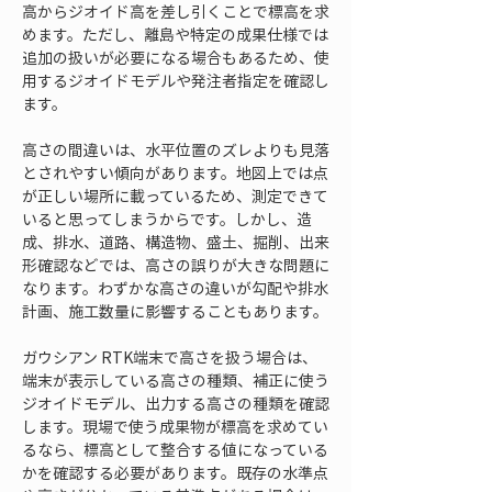
高からジオイド高を差し引くことで標高を求
めます。ただし、離島や特定の成果仕様では
追加の扱いが必要になる場合もあるため、使
用するジオイドモデルや発注者指定を確認し
ます。
高さの間違いは、水平位置のズレよりも見落
とされやすい傾向があります。地図上では点
が正しい場所に載っているため、測定できて
いると思ってしまうからです。しかし、造
成、排水、道路、構造物、盛土、掘削、出来
形確認などでは、高さの誤りが大きな問題に
なります。わずかな高さの違いが勾配や排水
計画、施工数量に影響することもあります。
ガウシアン RTK端末で高さを扱う場合は、
端末が表示している高さの種類、補正に使う
ジオイドモデル、出力する高さの種類を確認
します。現場で使う成果物が標高を求めてい
るなら、標高として整合する値になっている
かを確認する必要があります。既存の水準点