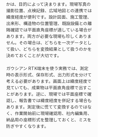
かは、目的によって決まります。現場写真の
撮影位置、点検記録、広域地図との連携では
緯度経度が便利です。設計図面、施工管理、
出来形、構造物の位置管理、既設設備との離
隔確認では平面直角座標が適している場合が
あります。両方が必要な現場も珍しくありま
せん。その場合は、どちらを一次データとし
て扱い、どちらを変換結果として扱うのかを
決めておくことが大切です。
ガウシアン RTK端末を使う実務では、測定
時の表示形式、保存形式、出力形式を分けて
考える必要があります。画面上は緯度経度で
見ていても、成果物は平面直角座標で出すこ
とがあります。逆に、現場では平面座標で確
認し、報告書では緯度経度を併記する場合も
あります。測定後に慌てて変換するのではな
く、作業開始前に現場確認用、社内編集用、
納品用の座標形式を整理しておくと、ミスを
防ぎやすくなります。