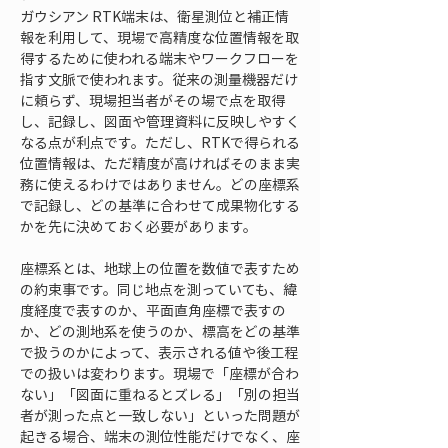
ガウシアン RTK端末は、衛星測位と補正情
報を利用して、現場で高精度な位置情報を取
得するために使われる端末やワークフローを
指す文脈で使われます。従来の測量機器だけ
に頼らず、現場担当者がその場で点を取得
し、記録し、図面や管理資料に反映しやすく
なる点が利点です。ただし、RTKで得られる
位置情報は、ただ精度が高ければそのまま実
務に使えるわけではありません。どの座標系
で記録し、どの基準に合わせて成果物化する
かを先に決めておく必要があります。
座標系とは、地球上の位置を数値で表すため
の約束事です。同じ地点を測っていても、緯
度経度で表すのか、平面直角座標で表すの
か、どの測地系を使うのか、標高をどの基準
で扱うのかによって、表示される値や後工程
での扱いは変わります。現場で「座標が合わ
ない」「図面に重ねるとズレる」「別の担当
者が測った点と一致しない」といった問題が
起きる場合、端末の測位性能だけでなく、座