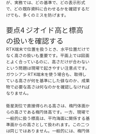
が、実務では、どの基準で、どの表示形式
で、どの既存資料に合わせるかを確認するだ
けでも、多くのミスを防げます。
要点4 ジオイド高と標高
の扱いを確認する
RTK端末で位置を扱うとき、水平位置だけで
なく高さの扱いも重要です。平面上では図面
とよく合っているのに、高さだけが合わない
という問題は現場で起きやすい注意点です。
ガウシアン RTK端末を使う場合も、取得し
ている高さが何を基準にした値なのか、成果
物で必要な高さは何なのかを確認しなければ
なりません。
衛星測位で直接得られる高さは、楕円体面か
らの高さである楕円体高です。一方、現場で
一般的に扱う標高は、平均海面に関係する基
準面からの高さとして扱われます。この二つ
は同じではありません。一般的には、楕円体