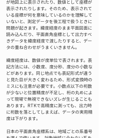
が地図上に表示されたり、数値として座標が
表示されたりします。そのため、表示されて
いる座標が何を意味しているのかを理解して
いないと、測定データを後工程で扱うときに
問題が起きます。緯度経度のまま平面図面に
読み込んだり、平面直角座標として出力すべ
きデータを緯度経度で渡したりすると、デー
タの重ね合わせがうまくいきません。
緯度経度は、数値が度単位で表されます。表
記方法には、小数度、度分秒、度分の小数な
どがあります。同じ地点でも表記形式が違う
と見た目が大きく変わるため、形式変換時の
ミスにも注意が必要です。小数点以下の桁数
が少ないと位置精度が不足し、桁の丸めによ
って現場で無視できないズレが生じることも
あります。RTKで高精度に測っても、出力時
に桁数を落としてしまえば、データの実用精
度は下がります。
日本の平面直角座標系は、地域ごとの系番号
を選んで使います。対象地域に合わない系を