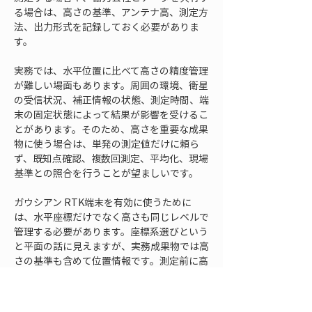
る場合は、高さの基準、アンテナ高、測定方
法、出力形式を記録しておく必要がありま
す。
実務では、水平位置に比べて高さの精度管理
が難しい場面もあります。周囲の環境、衛星
の受信状況、補正情報の状態、測定時間、端
末の固定状態によって結果が影響を受けるこ
とがあります。そのため、高さを重要な成果
物に使う場合は、単発の測定値だけに頼ら
ず、既知点確認、複数回測定、平均化、現場
基準との照合を行うことが望ましいです。
ガウシアン RTK端末を有効に使うために
は、水平座標だけでなく高さも同じレベルで
管理する必要があります。座標系選びという
と平面の話に見えますが、実務成果物では高
さの基準も含めて位置情報です。測定前に高
さの扱いを確認し、測定後に既知点で検証す
ることで、後工程での手戻りを大きく減らせ
ます。