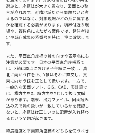
選ぶと、座標値が大きく異なり、図面との整
合が崩れます。近隣地域だから問題ないと考
えるのではなく、対象現場がどの系に属する
かを確認する必要があります。境界付近の現
場や、複数県にまたがる案件では、発注者指
定や既存成果の系番号を特に丁寧に確認しま
す。
また、平面直角座標の軸の向きや表示名にも
注意が必要です。日本の平面直角座標系で
は、X軸は原点における子午線に一致し、真
北に向かう値を正、Y軸はそれに直交し、真
東に向かう値を正として扱います。一方で、
一般的な図面ソフト、GIS、CAD、表計算で
は、横方向をX、縦方向をYとして扱う文脈
があります。端末、出力ファイル、図面読み
込み先で軸の扱いが一致しているかを確認し
ないと、座標値は正しいのに配置が入れ替わ
るという問題が起きます。
緯度経度と平面直角座標のどちらを使うべき