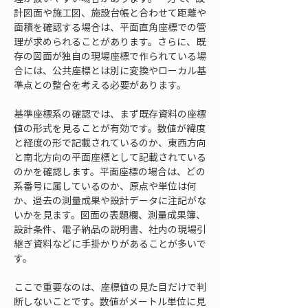
計図面や施工図、施設台帳と合わせて距離や
面積を確認する場合は、平面直角座標での管
理が求められることがあります。さらに、既
存の図面が独自の現場座標で作られている場
合には、公共座標とは別に変換やローカル基
準点との整合を考える必要があります。
基準座標系の確認では、まず既存資料の座標
値の形式を見ることが有効です。数値が緯度
と経度の形で記載されているのか、東西方向
と南北方向の平面座標として記載されている
のかを確認します。平面座標の場合は、どの
系番号に属しているのか、原点や単位は何
か、過去の測量成果や設計データに注記がな
いかを見ます。図面の表題欄、測量成果簿、
設計条件、電子納品の説明書、社内の現場引
継ぎ資料などに手掛かりがあることが多いで
す。
ここで重要なのは、座標値の見た目だけで判
断しないことです。数値がメートル単位に見