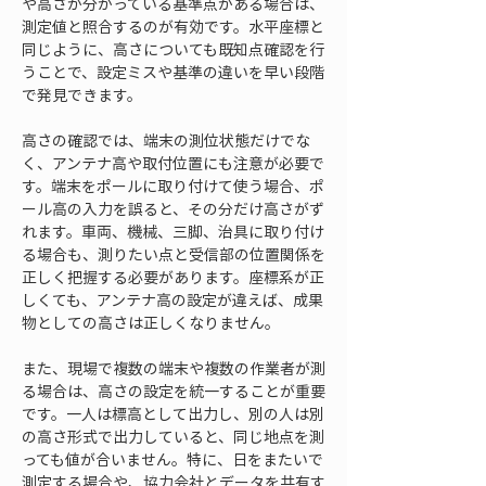
や高さが分かっている基準点がある場合は、
測定値と照合するのが有効です。水平座標と
同じように、高さについても既知点確認を行
うことで、設定ミスや基準の違いを早い段階
で発見できます。
高さの確認では、端末の測位状態だけでな
く、アンテナ高や取付位置にも注意が必要で
す。端末をポールに取り付けて使う場合、ポ
ール高の入力を誤ると、その分だけ高さがず
れます。車両、機械、三脚、治具に取り付け
る場合も、測りたい点と受信部の位置関係を
正しく把握する必要があります。座標系が正
しくても、アンテナ高の設定が違えば、成果
物としての高さは正しくなりません。
また、現場で複数の端末や複数の作業者が測
る場合は、高さの設定を統一することが重要
です。一人は標高として出力し、別の人は別
の高さ形式で出力していると、同じ地点を測
っても値が合いません。特に、日をまたいで
測定する場合や、協力会社とデータを共有す