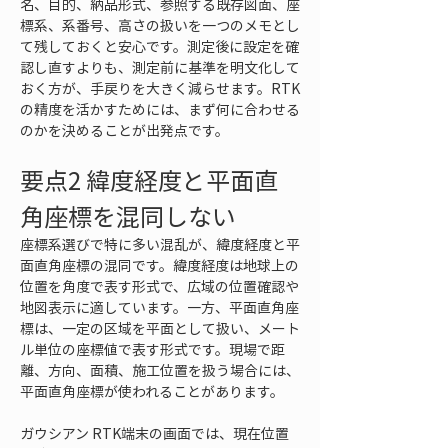
名、目的、納品形式、参照する既存図面、座
標系、系番号、高さの扱いを一つのメモとし
て残しておくと安心です。測定後に設定を確
認し直すよりも、測定前に基準を明文化して
おく方が、手戻りを大きく減らせます。RTK
の精度を活かすためには、まず何に合わせる
のかを決めることが出発点です。
要点2 緯度経度と平面直
角座標を混同しない
座標系選びで特に多い混乱が、緯度経度と平
面直角座標の混同です。緯度経度は地球上の
位置を角度で表す形式で、広域の位置確認や
地図表示に適しています。一方、平面直角座
標は、一定の区域を平面として扱い、メート
ル単位の座標値で表す形式です。現場で距
離、方向、面積、施工位置を扱う場合には、
平面直角座標が使われることがあります。
ガウシアン RTK端末の画面では、現在位置