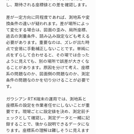
し、期待される座標値との差を確認します。
差が一定方向に同程度であれば、測地系や変
換条件の違いが疑われます。差が場所によっ
て変化する場合は、図面の歪み、局所座標、
過去の測量条件、読み込み設定なども考える
必要があります。重要なのは、ズレが出た時
点で安易に手動補正しないことです。単純に
点をずらして合わせると、その場では合った
ように見えても、別の場所で誤差が大きくな
ることがあります。原因を分けて考え、座標
系の問題なのか、図面側の問題なのか、測定
条件の問題なのかを切り分けることが必要で
す。
ガウシアン RTK端末の運用では、測地系と
座標系の設定を作業者任せにしないことが重
要です。現場ごとに設定値を決め、測定前チ
ェックとして確認し、測定データと一緒に記
録することで、後から説明できるデータにな
ります。座標系の理解は難しそうに見えます