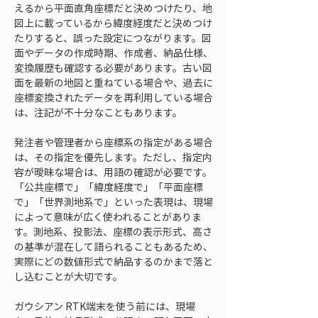
えるから平面直角座標だと決めつけたり、地
図上に載っているから緯度経度だと決めつけ
たりすると、誤った設定につながります。図
面やデータの作成時期、作成者、納品仕様、
変換履歴も確認する必要があります。古い図
面を最新の地図と重ねている場合や、過去に
座標変換されたデータを再利用している場合
は、注記が不十分なこともあります。
発注者や管理者から座標系の指定がある場合
は、その指定を優先します。ただし、指定内
容が曖昧な場合は、用語の確認が必要です。
「公共座標で」「緯度経度で」「平面座標
で」「世界測地系で」といった表現は、現場
によって意味が広く使われることがありま
す。測地系、投影法、座標の表示形式、高さ
の基準が混在して語られることもあるため、
実際にどの数値形式で納品するのかまで落と
し込むことが大切です。
ガウシアン RTK端末を使う前には、現場