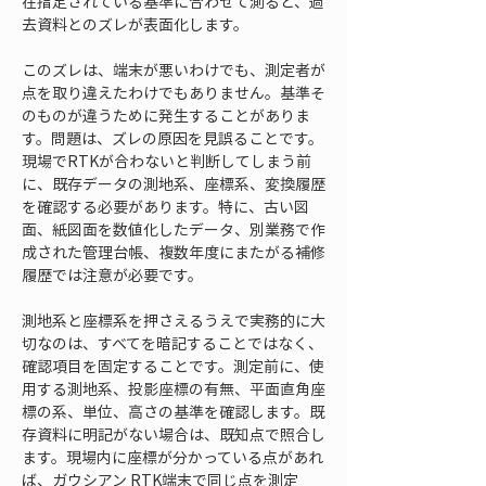
在指定されている基準に合わせて測ると、過
去資料とのズレが表面化します。
このズレは、端末が悪いわけでも、測定者が
点を取り違えたわけでもありません。基準そ
のものが違うために発生することがありま
す。問題は、ズレの原因を見誤ることです。
現場でRTKが合わないと判断してしまう前
に、既存データの測地系、座標系、変換履歴
を確認する必要があります。特に、古い図
面、紙図面を数値化したデータ、別業務で作
成された管理台帳、複数年度にまたがる補修
履歴では注意が必要です。
測地系と座標系を押さえるうえで実務的に大
切なのは、すべてを暗記することではなく、
確認項目を固定することです。測定前に、使
用する測地系、投影座標の有無、平面直角座
標の系、単位、高さの基準を確認します。既
存資料に明記がない場合は、既知点で照合し
ます。現場内に座標が分かっている点があれ
ば、ガウシアン RTK端末で同じ点を測定