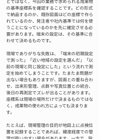
とではなく、今回の業務で求められる成果物
の基準座標系を確認することです。どの形式
で納品するのか、既存図面はどの座標で作ら
れているのか、発注者や社内基準では何を使
うことになっているのかを先に確定させる必
要があります。端末の設定は、その基準に合
わせて決めるものです。
現場でありがちな失敗は、「端末の初期設定
で測った」「近い地域の設定を選んだ」「以
前の現場と同じ設定にした」という流れで測
定を始めてしまうことです。たまたま問題が
出ない場合もありますが、図面との重ね合わ
せ、出来形管理、点群や写真位置との統合、
後日の再測定でズレが出ることがあります。
座標系は現場の場所だけで決まるものではな
く、成果物の使われ方によっても決まりま
す。
たとえば、現場管理の目的が地図上に点検位
置を記録することであれば、緯度経度での管
理が扱いやすい場合があります。一方で、設