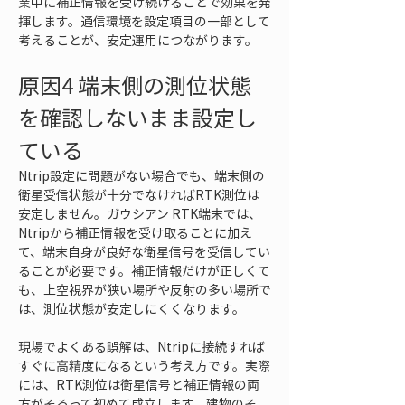
業中に補正情報を受け続けることで効果を発
揮します。通信環境を設定項目の一部として
考えることが、安定運用につながります。
原因4 端末側の測位状態
を確認しないまま設定し
ている
Ntrip設定に問題がない場合でも、端末側の
衛星受信状態が十分でなければRTK測位は
安定しません。ガウシアン RTK端末では、
Ntripから補正情報を受け取ることに加え
て、端末自身が良好な衛星信号を受信してい
ることが必要です。補正情報だけが正しくて
も、上空視界が狭い場所や反射の多い場所で
は、測位状態が安定しにくくなります。
現場でよくある誤解は、Ntripに接続すれば
すぐに高精度になるという考え方です。実際
には、RTK測位は衛星信号と補正情報の両
方がそろって初めて成立します。建物のそ