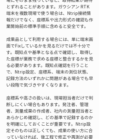
場にそのまま残っていると、取得結果が期待
とずれることがあります。ガウシアン RTK
端末を複数現場で使う場合は、Ntrip接続情
報だけでなく、座標系や出力形式の確認も作
業開始前の標準手順に含めると安全です。
成果品として利用する場合には、単に端末画
面でFixしているかを見るだけでは不十分で
す。既知点や基準となる点で確認し、取得し
た座標が業務で求める座標と整合するかを見
る必要があります。既知点確認を行うこと
で、Ntrip設定、座標系、端末の測位状態、
記録方法のいずれかに問題がある場合でも早
い段階で気づきやすくなります。
座標系や高さの扱いは、現場担当者だけで判
断しにくい場合もあります。発注者、管理
者、測量成果の作成者、社内の測量担当者と
あらかじめ確認し、どの基準で記録するのか
を明確にしておくことが重要です。Ntrip設
定そのものは正しくても、成果の使い方に合
っていなければ、後工程で修正や再測が必要