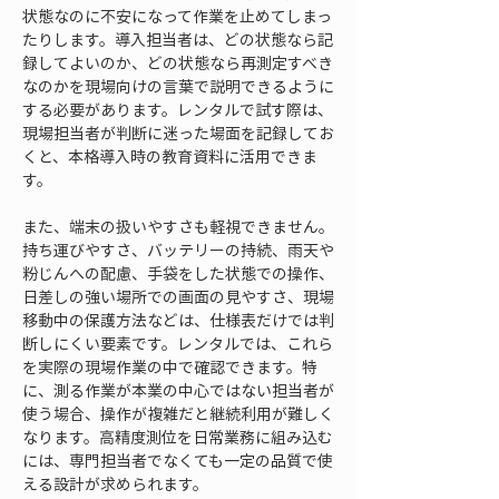
状態なのに不安になって作業を止めてしまっ
たりします。導入担当者は、どの状態なら記
録してよいのか、どの状態なら再測定すべき
なのかを現場向けの言葉で説明できるように
する必要があります。レンタルで試す際は、
現場担当者が判断に迷った場面を記録してお
くと、本格導入時の教育資料に活用できま
す。
また、端末の扱いやすさも軽視できません。
持ち運びやすさ、バッテリーの持続、雨天や
粉じんへの配慮、手袋をした状態での操作、
日差しの強い場所での画面の見やすさ、現場
移動中の保護方法などは、仕様表だけでは判
断しにくい要素です。レンタルでは、これら
を実際の現場作業の中で確認できます。特
に、測る作業が本業の中心ではない担当者が
使う場合、操作が複雑だと継続利用が難しく
なります。高精度測位を日常業務に組み込む
には、専門担当者でなくても一定の品質で使
える設計が求められます。