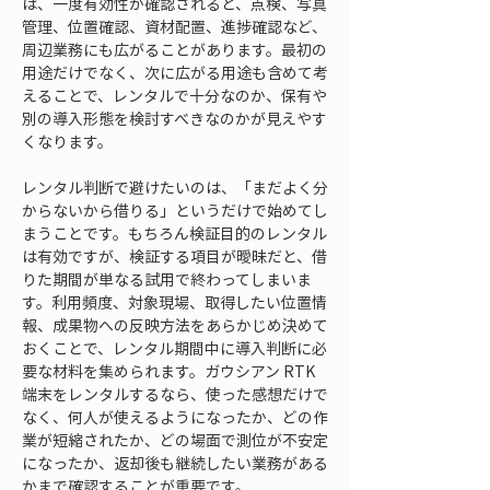
は、一度有効性が確認されると、点検、写真
管理、位置確認、資材配置、進捗確認など、
周辺業務にも広がることがあります。最初の
用途だけでなく、次に広がる用途も含めて考
えることで、レンタルで十分なのか、保有や
別の導入形態を検討すべきなのかが見えやす
くなります。
レンタル判断で避けたいのは、「まだよく分
からないから借りる」というだけで始めてし
まうことです。もちろん検証目的のレンタル
は有効ですが、検証する項目が曖昧だと、借
りた期間が単なる試用で終わってしまいま
す。利用頻度、対象現場、取得したい位置情
報、成果物への反映方法をあらかじめ決めて
おくことで、レンタル期間中に導入判断に必
要な材料を集められます。ガウシアン RTK
端末をレンタルするなら、使った感想だけで
なく、何人が使えるようになったか、どの作
業が短縮されたか、どの場面で測位が不安定
になったか、返却後も継続したい業務がある
かまで確認することが重要です。