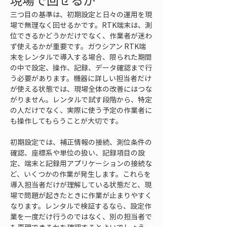
現場で回せるか
三つ目の基準は、初期設定と日々の運用を現
場で無理なく回せるかです。RTK端末は、測
位できるかどうかだけでなく、作業者が迷わ
ず使えるかが重要です。ガウシアン RTK端
末をレンタルで導入する場合、限られた期間
の中で設定、操作、記録、データ確認まで行
う必要があります。機器に詳しい担当者だけ
が使える状態では、現場全体の改善にはつな
がりません。レンタルで試す段階から、特定
の人だけでなく、実際に使う予定の作業者に
も操作してもらうことが大切です。
初期設定では、補正情報の接続、測位条件の
確認、座標系や単位の扱い、記録項目の設
定、端末と記録用アプリケーションの接続な
ど、いくつかの作業が発生します。これらを
導入担当者だけが理解している状態だと、現
場で問題が起きたときに作業が止まりやすく
なります。レンタルで検証するなら、設定作
業を一度だけ行うのではなく、別の担当者で