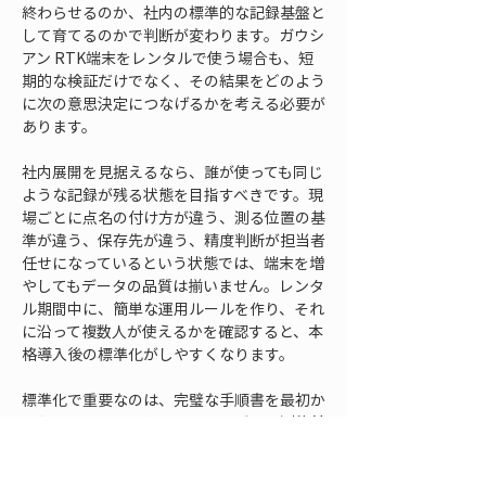
終わらせるのか、社内の標準的な記録基盤と
して育てるのかで判断が変わります。ガウシ
アン RTK端末をレンタルで使う場合も、短
期的な検証だけでなく、その結果をどのよう
に次の意思決定につなげるかを考える必要が
あります。
社内展開を見据えるなら、誰が使っても同じ
ような記録が残る状態を目指すべきです。現
場ごとに点名の付け方が違う、測る位置の基
準が違う、保存先が違う、精度判断が担当者
任せになっているという状態では、端末を増
やしてもデータの品質は揃いません。レンタ
ル期間中に、簡単な運用ルールを作り、それ
に沿って複数人が使えるかを確認すると、本
格導入後の標準化がしやすくなります。
標準化で重要なのは、完璧な手順書を最初か
ら作ることではありません。まずは、測位前
に確認すること、記録してよい状態、点名や
メモの書き方、作業後のデータ保存方法、異