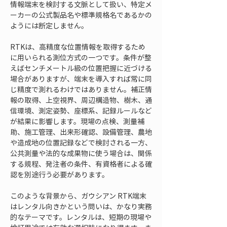
情報端末を検討する文脈として扱い、特定メ
ーカーの公式製品名や標準規格名であるかの
ようには断定しません。
RTKは、高精度な位置情報を取得するため
に用いられる測位方式の一つです。条件が整
えばセンチメートル級の位置把握に近づける
場合がありますが、端末を導入すれば常に同
じ精度で測れるわけではありません。補正情
報の取得、上空視界、周辺構造物、樹木、通
信環境、測定姿勢、座標系、記録ルールなど
が結果に影響します。現場の点検、測量補
助、施工管理、出来形確認、設備管理、農地
や造成地の位置記録などで検討される一方、
公共測量や法的な成果物に使う場合は、関係
する規程、発注者の条件、有資格者による確
認を別途行う必要があります。
このような背景から、ガウシアン RTK端末
はレンタル向きかという問いは、かなり実務
的なテーマです。レンタルは、短期の現場や