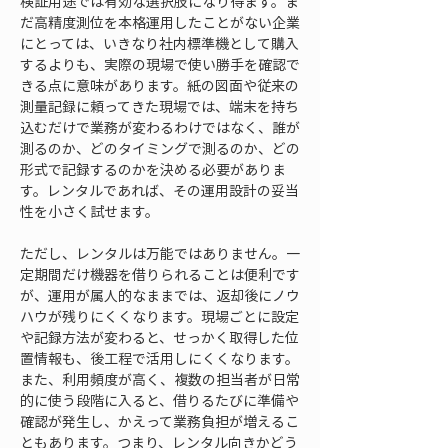
検証用途では有効な選択肢になり得ます。ま
だ高精度測位を本格運用したことがない企業
にとっては、いきなり社内標準機として購入
するよりも、実際の現場で使い勝手を確認で
きる点に意味があります。紙の図面や従来の
測量記録に頼ってきた現場では、端末を持ち
込むだけで業務が変わるわけではなく、誰が
測るのか、どのタイミングで測るのか、どの
形式で記録するのかを決める必要がありま
す。レンタルであれば、その運用設計の妥当
性を小さく試せます。
ただし、レンタルは万能ではありません。一
定期間だけ機器を借りられることは便利です
が、運用が属人的なままでは、返却後にノウ
ハウが残りにくくなります。現場ごとに設定
や記録方法が変わると、せっかく取得した位
置情報も、後工程で活用しにくくなります。
また、利用頻度が高く、複数の担当者が日常
的に使う段階に入ると、借りるたびに準備や
確認が発生し、かえって業務負担が増えるこ
ともあります。つまり、レンタル向きかどう