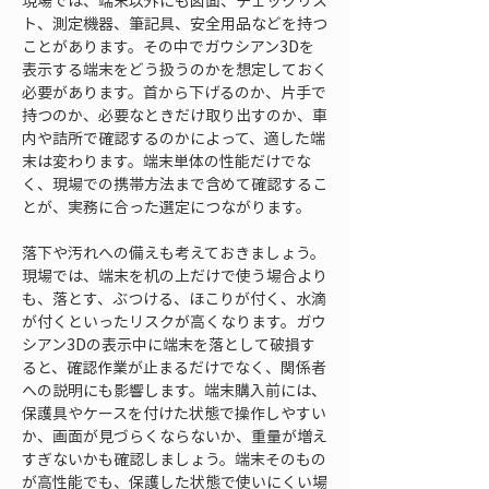
現場では、端末以外にも図面、チェックリス
ト、測定機器、筆記具、安全用品などを持つ
ことがあります。その中でガウシアン3Dを
表示する端末をどう扱うのかを想定しておく
必要があります。首から下げるのか、片手で
持つのか、必要なときだけ取り出すのか、車
内や詰所で確認するのかによって、適した端
末は変わります。端末単体の性能だけでな
く、現場での携帯方法まで含めて確認するこ
とが、実務に合った選定につながります。
落下や汚れへの備えも考えておきましょう。
現場では、端末を机の上だけで使う場合より
も、落とす、ぶつける、ほこりが付く、水滴
が付くといったリスクが高くなります。ガウ
シアン3Dの表示中に端末を落として破損す
ると、確認作業が止まるだけでなく、関係者
への説明にも影響します。端末購入前には、
保護具やケースを付けた状態で操作しやすい
か、画面が見づらくならないか、重量が増え
すぎないかも確認しましょう。端末そのもの
が高性能でも、保護した状態で使いにくい場