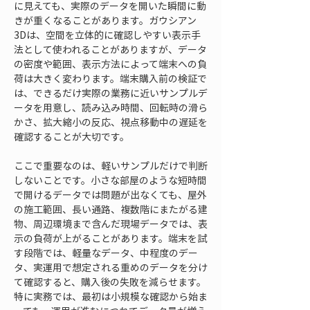
に見えても、実際のデータを開いた瞬間に動
きが重くなることがあります。ガウシアン
3Dは、空間を立体的に確認しやすい表示手
法として使われることがありますが、データ
の密度や範囲、表示方法によって端末への負
荷は大きく変わります。端末購入前の検証で
は、できるだけ実際の業務に近いサンプルデ
ータを用意し、読み込み時間、回転時の滑ら
かさ、拡大縮小の反応、視点移動中の遅延を
確認することが大切です。
ここで重要なのは、軽いサンプルだけで判断
しないことです。小さな部屋のような短時間
で開けるデータでは問題が出なくても、屋外
の施工範囲、長い通路、複数階にまたがる建
物、周辺環境まで含んだ現場データでは、表
示の負荷が上がることがあります。端末を試
す段階では、軽量なデータ、中程度のデー
タ、実運用で想定される重めのデータを分け
て確認すると、購入後の失敗を減らせます。
特に実務では、最初は小規模な確認から始ま