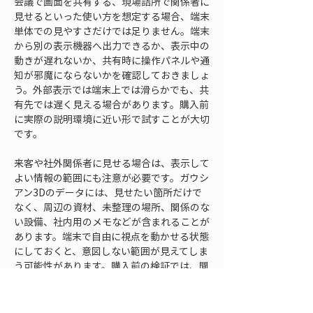
会議で画面を共有する、現場詰所で関係者に
見せるといった使い方を想定する場合、端末
単体での見やすさだけでは足りません。端末
から別の表示機器へ出力できるか、表示中の
動きが遅れないか、共有時に操作パネルや通
知が邪魔にならないかを確認しておきましょ
う。外部表示では端末上では滑らかでも、共
有先では遅く見える場合があります。購入前
に実際の説明環境に近い形で試すことが大切
です。
来客や社外関係者に見せる場合は、表示して
よい情報の範囲にも注意が必要です。ガウシ
アン3Dのデータには、見せたい箇所だけで
なく、周辺の資材、未整理の場所、関係のな
い設備、社内用のメモなどが含まれることが
あります。端末で自由に視点を動かせる状態
にしておくと、意図しない範囲が見えてしま
う可能性があります。購入前の検証では、閲
覧権限、表示範囲、注記の出し分け、説明用
データの準備方法なども確認しておくと、安
心して共有しやすくなります。