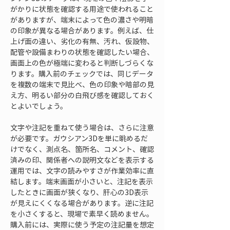
がかりに状態を確認する用途で使われること
がありますが、端末によって色の濃さや明暗
の印象が異なる場合があります。例えば、仕
上げ面の違い、劣化の有無、汚れ、仮設物、
配管や設備まわりの状態を確認したい場合、
画面上の色が極端に変わると判断しづらくな
ります。購入前のチェックでは、同じデータ
を複数の端末で見比べ、色の印象や暗部の見
え方、明るい部分の白飛び感を確認しておく
とよいでしょう。
文字や注記を重ねて使う場合は、さらに注意
が必要です。ガウシアン3Dを単に眺めるだ
けでなく、測点名、箇所名、コメント、確認
済みの印、関係者への説明文などを表示する
運用では、文字の読みやすさが作業効率に直
結します。端末画面が小さいと、注記を表示
したときに画面が狭くなり、肝心の3D表示
が見えにくくなる場合があります。逆に注記
を小さくすると、現場で素早く読めません。
購入前には、実際に使う予定の注記量を想定