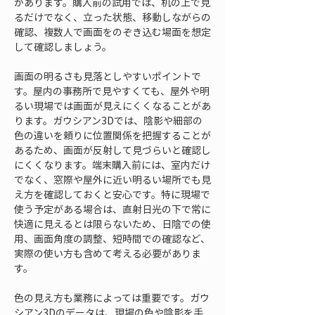
があります。購入前の試用では、机の上で見
るだけでなく、立った状態、移動しながらの
確認、複数人で画面をのぞき込む場面を想定
して確認しましょう。
画面の明るさも見落としやすいポイントで
す。屋内の事務所で見やすくても、屋外や明
るい現場では画面が見えにくくなることがあ
ります。ガウシアン3Dでは、陰影や細部の
色の違いを頼りに位置関係を把握することが
あるため、画面が反射して見づらいと確認し
にくくなります。端末購入前には、室内だけ
でなく、窓際や屋外に近い明るい場所でも見
え方を確認しておくと安心です。特に現場で
使う予定がある場合は、直射日光の下で常に
快適に見えるとは限らないため、日陰での使
用、画面角度の調整、短時間での確認など、
実際の使い方も含めて考える必要がありま
す。
色の見え方も業務によっては重要です。ガウ
シアン3Dのデータは、現場の色や陰影を手