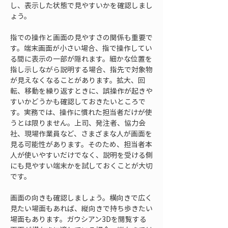
し、表示した状態で見やすいかを確認しまし
ょう。
指での操作と画面の見やすさの関係も重要で
す。端末画面が小さい場合、指で操作してい
る間に表示の一部が隠れます。細かな位置を
指し示しながら説明する場合、指先で対象物
が見えなくなることがあります。拡大、回
転、移動を繰り返すときに、誤操作が起きや
すいかどうかも確認しておきたいところで
す。実務では、操作に慣れた担当者だけが使
うとは限りません。上司、発注者、協力会
社、現場作業員など、さまざまな人が画面を
見る可能性があります。そのため、担当者本
人が使いやすいだけでなく、説明を受ける側
にも見やすい端末かを試しておくことが大切
です。
画面の向きも確認しましょう。横向きで広く
見たい場面もあれば、縦向きで持ち歩きたい
場面もあります。ガウシアン3Dを閲覧する