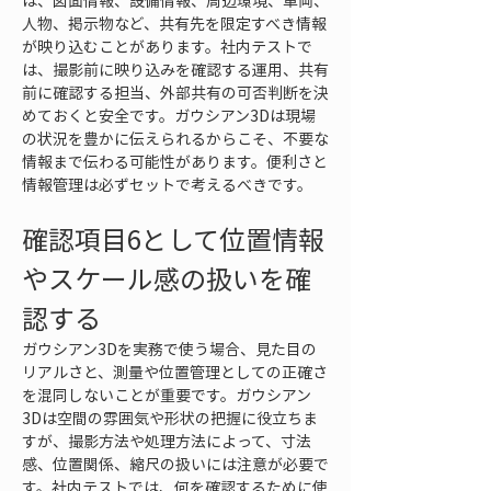
は、図面情報、設備情報、周辺環境、車両、
人物、掲示物など、共有先を限定すべき情報
が映り込むことがあります。社内テストで
は、撮影前に映り込みを確認する運用、共有
前に確認する担当、外部共有の可否判断を決
めておくと安全です。ガウシアン3Dは現場
の状況を豊かに伝えられるからこそ、不要な
情報まで伝わる可能性があります。便利さと
情報管理は必ずセットで考えるべきです。
確認項目6として位置情報
やスケール感の扱いを確
認する
ガウシアン3Dを実務で使う場合、見た目の
リアルさと、測量や位置管理としての正確さ
を混同しないことが重要です。ガウシアン
3Dは空間の雰囲気や形状の把握に役立ちま
すが、撮影方法や処理方法によって、寸法
感、位置関係、縮尺の扱いには注意が必要で
す。社内テストでは、何を確認するために使