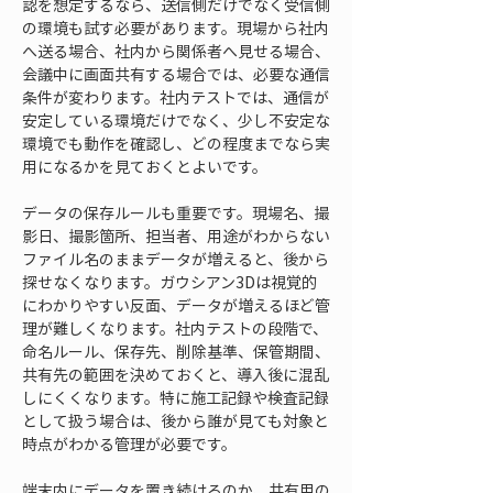
認を想定するなら、送信側だけでなく受信側
の環境も試す必要があります。現場から社内
へ送る場合、社内から関係者へ見せる場合、
会議中に画面共有する場合では、必要な通信
条件が変わります。社内テストでは、通信が
安定している環境だけでなく、少し不安定な
環境でも動作を確認し、どの程度までなら実
用になるかを見ておくとよいです。
データの保存ルールも重要です。現場名、撮
影日、撮影箇所、担当者、用途がわからない
ファイル名のままデータが増えると、後から
探せなくなります。ガウシアン3Dは視覚的
にわかりやすい反面、データが増えるほど管
理が難しくなります。社内テストの段階で、
命名ルール、保存先、削除基準、保管期間、
共有先の範囲を決めておくと、導入後に混乱
しにくくなります。特に施工記録や検査記録
として扱う場合は、後から誰が見ても対象と
時点がわかる管理が必要です。
端末内にデータを置き続けるのか、共有用の