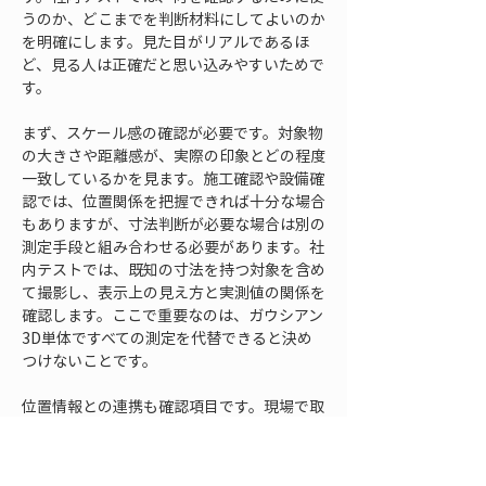
うのか、どこまでを判断材料にしてよいのか
を明確にします。見た目がリアルであるほ
ど、見る人は正確だと思い込みやすいためで
す。
まず、スケール感の確認が必要です。対象物
の大きさや距離感が、実際の印象とどの程度
一致しているかを見ます。施工確認や設備確
認では、位置関係を把握できれば十分な場合
もありますが、寸法判断が必要な場合は別の
測定手段と組み合わせる必要があります。社
内テストでは、既知の寸法を持つ対象を含め
て撮影し、表示上の見え方と実測値の関係を
確認します。ここで重要なのは、ガウシアン
3D単体ですべての測定を代替できると決め
つけないことです。
位置情報との連携も確認項目です。現場で取
得したデータを、どの場所の記録として扱う
のかが曖昧だと、後から検索や比較がしにく
くなります。撮影地点、対象範囲、方角、階