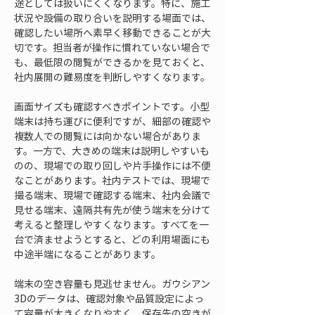
途としては扱いにくくなります。特に、施工
状況や設備の取り合いを説明する場面では、
確認したい場所へ素早く移動できることが大
切です。担当者が操作に慣れていない場合で
も、最低限の閲覧ができるかを見ておくと、
社内展開の難易度を判断しやすくなります。
画面サイズも確認すべきポイントです。小型
端末は持ち運びに便利ですが、細部の確認や
複数人での閲覧には向かない場合がありま
す。一方で、大きめの端末は説明しやすいも
のの、現場での取り回しや片手操作には不便
なことがあります。社内テストでは、現場で
撮る端末、現場で確認する端末、社内会議で
見せる端末、遠隔共有先が使う端末を分けて
考えると整理しやすくなります。すべてを一
台で済ませようとすると、どの利用場面にも
中途半端になることがあります。
端末の空き容量も見逃せません。ガウシアン
3Dのデータは、確認対象や品質設定によっ
て容量が大きくなりやすく、保存先の空きが