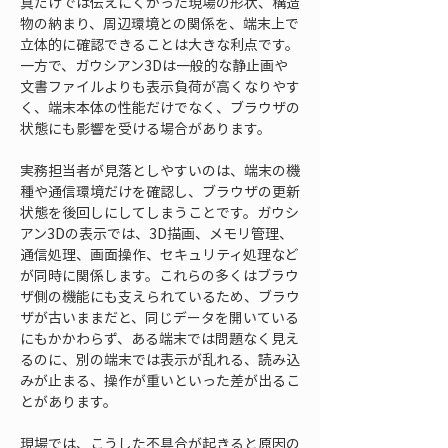
真だけでは伝えにくかった現場の形状、構造
物の納まり、周辺環境との関係を、端末上で
立体的に確認できることは大きな利点です。
一方で、ガウシアン3Dは一般的な静止画や
文書ファイルよりも表示負荷が高くなりやす
く、端末本体の性能だけでなく、ブラウザの
状態にも影響を受ける場合があります。
実務担当者が見落としやすいのは、端末の機
種や通信環境だけを確認し、ブラウザの更新
状態を後回しにしてしまうことです。ガウシ
アン3Dの表示では、3D描画、メモリ管理、
通信処理、画面操作、セキュリティ処理など
が同時に関係します。これらの多くはブラウ
ザ側の機能にも支えられているため、ブラウ
ザが古いままだと、同じデータを開いている
にもかかわらず、ある端末では問題なく見え
るのに、別の端末では表示が乱れる、読み込
みが止まる、操作が重いといった差が出るこ
とがあります。
現場では、こうした不具合が起きると原因の