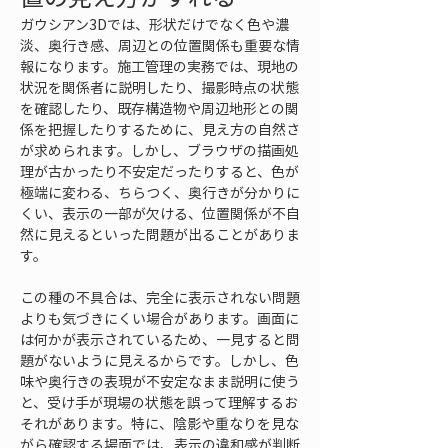
ガウシアン3Dでは、形状だけでなく色や濃
淡、奥行き感、周辺との位置関係も重要な情
報になります。施工管理の実務では、現地の
状況を関係者に説明したり、撮影時点の状態
を確認したり、既存構造物や周辺地形との関
係を把握したりするために、見え方の自然さ
が求められます。しかし、ブラウザの描画処
理が古かったり不安定だったりすると、色が
極端に変わる、ちらつく、奥行きが分かりに
くい、表示の一部が欠ける、位置関係が不自
然に見えるといった問題が出ることがありま
す。
この種の不具合は、完全に表示されない問題
よりも気づきにくい場合があります。画面に
は何かが表示されているため、一見すると問
題がないように見えるからです。しかし、色
味や奥行きの表現が不安定なまま説明に使う
と、受け手が現場の状態を誤って理解するお
それがあります。特に、陰影や重なりを見な
がら確認する場面では、表示の違和感が判断