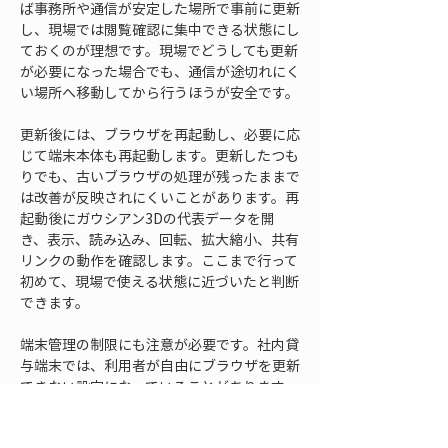
ば事務所や通信が安定した場所で事前に更新
し、現場では閲覧確認に集中できる状態にし
ておくのが理想です。現場でどうしても更新
が必要になった場合でも、通信が途切れにく
い場所へ移動してから行うほうが安全です。
更新後には、ブラウザを再起動し、必要に応
じて端末本体も再起動します。更新したつも
りでも、古いブラウザの処理が残ったままで
は改善が反映されにくいことがあります。再
起動後にガウシアン3Dの代表データを開
き、表示、読み込み、回転、拡大縮小、共有
リンクの動作を確認します。ここまで行って
初めて、現場で使える状態に近づいたと判断
できます。
端末管理の制限にも注意が必要です。社内貸
与端末では、利用者が自由にブラウザを更新
できない設定になっていることがあります。
この場合、現場担当者だけで対応しようとす
ると時間がかかります。ガウシアン3Dを業