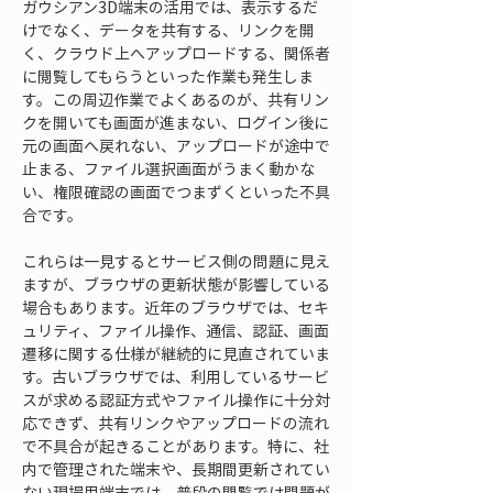
ガウシアン3D端末の活用では、表示するだ
けでなく、データを共有する、リンクを開
く、クラウド上へアップロードする、関係者
に閲覧してもらうといった作業も発生しま
す。この周辺作業でよくあるのが、共有リン
クを開いても画面が進まない、ログイン後に
元の画面へ戻れない、アップロードが途中で
止まる、ファイル選択画面がうまく動かな
い、権限確認の画面でつまずくといった不具
合です。
これらは一見するとサービス側の問題に見え
ますが、ブラウザの更新状態が影響している
場合もあります。近年のブラウザでは、セキ
ュリティ、ファイル操作、通信、認証、画面
遷移に関する仕様が継続的に見直されていま
す。古いブラウザでは、利用しているサービ
スが求める認証方式やファイル操作に十分対
応できず、共有リンクやアップロードの流れ
で不具合が起きることがあります。特に、社
内で管理された端末や、長期間更新されてい
ない現場用端末では、普段の閲覧では問題が