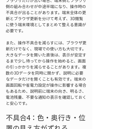
ブラウザだけが古い場合、端末側とブラウザ
側の組み合わせが中途半端になり、操作時の
不具合が出ることがあります。端末全体の更
新とブラウザ更新を分けて考えず、3D閲覧
に使う端末環境としてまとめて整える意識が
必要です。
また、操作不具合を減らすには、ブラウザ更
新だけでなく、現場での使い方も大切です。
大きなデータを開いた直後は、表示が安定す
るまで少し待ってから操作を始めると、画面
の引っかかりを減らせることがあります。複
数の3Dデータを同時に開かず、説明に必要
なデータだけを開くことも有効です。端末の
画面回転や省電力設定が操作に影響する場合
もあるため、説明前に端末の向き、明るさ、
電池残量、不要な通知の表示を確認しておく
と安心です。
不具合4：色・奥行き・位
置の見え方がずれる