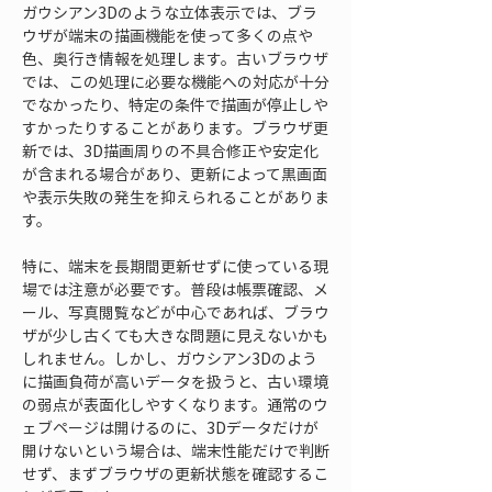
ガウシアン3Dのような立体表示では、ブラ
ウザが端末の描画機能を使って多くの点や
色、奥行き情報を処理します。古いブラウザ
では、この処理に必要な機能への対応が十分
でなかったり、特定の条件で描画が停止しや
すかったりすることがあります。ブラウザ更
新では、3D描画周りの不具合修正や安定化
が含まれる場合があり、更新によって黒画面
や表示失敗の発生を抑えられることがありま
す。
特に、端末を長期間更新せずに使っている現
場では注意が必要です。普段は帳票確認、メ
ール、写真閲覧などが中心であれば、ブラウ
ザが少し古くても大きな問題に見えないかも
しれません。しかし、ガウシアン3Dのよう
に描画負荷が高いデータを扱うと、古い環境
の弱点が表面化しやすくなります。通常のウ
ェブページは開けるのに、3Dデータだけが
開けないという場合は、端末性能だけで判断
せず、まずブラウザの更新状態を確認するこ