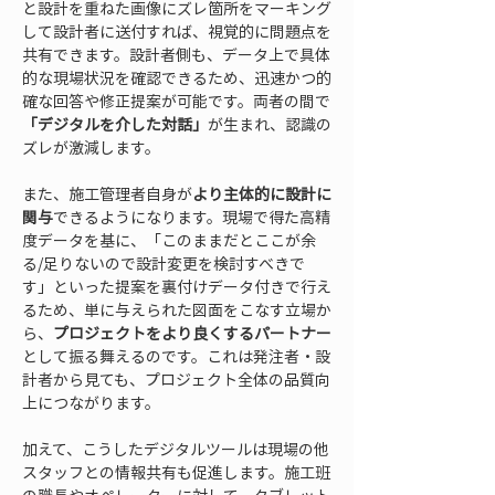
と設計を重ねた画像にズレ箇所をマーキング
して設計者に送付すれば、視覚的に問題点を
共有できます。設計者側も、データ上で具体
的な現場状況を確認できるため、迅速かつ的
確な回答や修正提案が可能です。両者の間で
「デジタルを介した対話」
が生まれ、認識の
ズレが激減します。
また、施工管理者自身が
より主体的に設計に
関与
できるようになります。現場で得た高精
度データを基に、「このままだとここが余
る/足りないので設計変更を検討すべきで
す」といった提案を裏付けデータ付きで行え
るため、単に与えられた図面をこなす立場か
ら、
プロジェクトをより良くするパートナー
として振る舞えるのです。これは発注者・設
計者から見ても、プロジェクト全体の品質向
上につながります。
加えて、こうしたデジタルツールは現場の他
スタッフとの情報共有も促進します。施工班