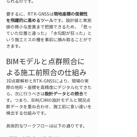
られるのです。
要するに、RTK-GNSSは
現地座標の信頼性
を飛躍的に高めるツール
です。設計値と実測
値の微小な差異まで把握できるため、「思っ
ていた位置と違った」「水勾配が狂った」と
いう施工ミスの種を事前に摘み取ることがで
きます。
BIMモデルと点群照合に
よる施工前照合の仕組み
3D点群解析とRTK-GNSSにより、現場の実
際の地形・座標を高精度にデジタル化できた
ら、次に行うべきは
設計データとの照合
で
す。つまり、BIM/CIMの設計モデルと現況点
群データを重ね合わせ、施工前に食い違いを
検出する仕組みです。
具体的なワークフローは以下の通りです。