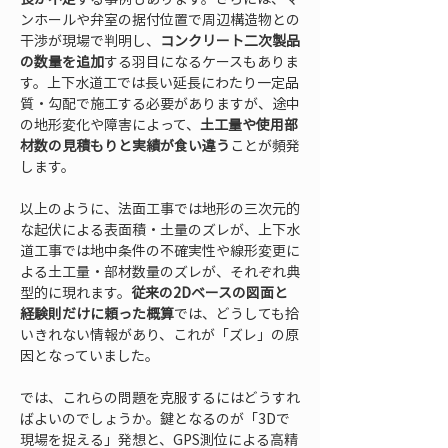
ンホールや弁室の据付位置で周辺構造物との
干渉が現場で判明し、
コンクリート二次製品
の数量を追加
する羽目になるケースもありま
す。上下水道工では長い延長にわたり一定品
質・勾配で施工する必要がありますが、途中
の地形変化や障害によって、
土工量や使用部
材数の見積もりと実績が食い違う
ことが頻発
します。
以上のように、法面工事では地形の三次元的
な起伏による表面積・土量のズレが、上下水
道工事では地中条件の不確実性や線形変更に
よる土工量・部材数量のズレが、それぞれ典
型的に現れます。
従来の2Dベースの図面と
経験則だけに頼った概算
では、どうしても拾
いきれない情報があり、これが「ズレ」の原
因となっていました。
では、これらの問題を克服するにはどうすれ
ばよいのでしょうか。鍵となるのが「3Dで
現場を捉える」発想と、GPS測位による高精