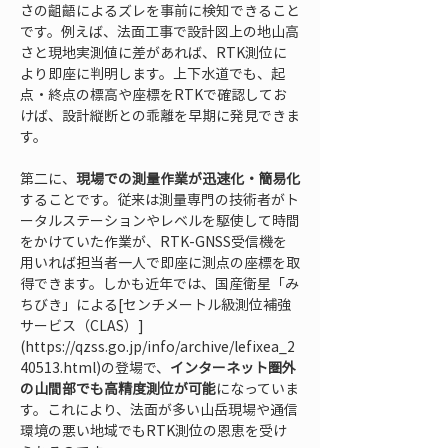
さの齟齬によるズレを事前に検知できること
です。例えば、法面工事で設計図上の地山高
さと現地実測値に差があれば、RTK測位に
より即座に判明します。上下水道でも、起
点・終点の標高や座標をRTKで確認してお
けば、設計縦断との乖離を早期に発見できま
す。
第二に、
現場での測量作業が迅速化・簡易化
することです。従来は測量専門の技術者がト
ータルステーションやレベルを駆使して時間
をかけていた作業が、RTK-GNSS受信機を
用いれば担当者一人で即座に測点の座標を取
得できます。しかも近年では、国産衛星「み
ちびき」による[センチメートル級測位補強
サービス（CLAS）]
(https://qzss.go.jp/info/archive/lefixea_2
40513.html)の登場で、
インターネット圏外
の山間部でも高精度測位が可能
になっていま
す。これにより、法面が多い山岳現場や通信
環境の悪い地域でもRTK測位の恩恵を受け