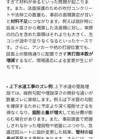
すぎて材料が余るといった問題が起こりま
す。また、法面保護のための吹付コンクリー
トや法枠工の数量も、事前の面積算定が甘い
と
材料不足
につながります。例えば設計時に
延長×高さから概算した法面積に対し、実際
の凹凸を含めた面積はそれよりも大きく、生
コンが途中で足りなくなるといったケースで
す。さらに、アンカーや杭の打設位置でも、
図面上の間隔通りに配置できず
実打設本数が
増減
するなど、現場適応による変更が生じが
ちです。

• 
上下水道工事のズレ例:
 上下水道の管路埋
設では、縦断勾配や埋設深さの微妙な違いが
数量ズレに直結します。例えば下水管の勾配
を確保するために予定より深く掘削せざるを
得なくなり、
掘削土量が増大
して処分費が膨
らむ場合があります。また、事前調査で把握
しきれなかった埋設物や岩盤にぶつかり、急
遽迂回ルートに設計変更した結果、
管材の延
長が不足
する事例もあります。さらには、マ