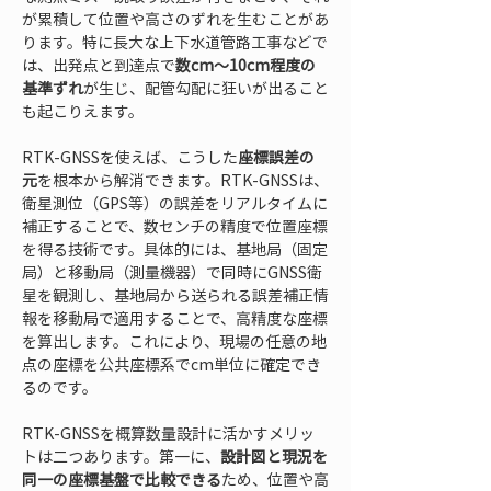
が累積して位置や高さのずれを生むことがあ
ります。特に長大な上下水道管路工事などで
は、出発点と到達点で
数cm〜10cm程度の
基準ずれ
が生じ、配管勾配に狂いが出ること
も起こりえます。
RTK-GNSSを使えば、こうした
座標誤差の
元
を根本から解消できます。RTK-GNSSは、
衛星測位（GPS等）の誤差をリアルタイムに
補正することで、数センチの精度で位置座標
を得る技術です。具体的には、基地局（固定
局）と移動局（測量機器）で同時にGNSS衛
星を観測し、基地局から送られる誤差補正情
報を移動局で適用することで、高精度な座標
を算出します。これにより、現場の任意の地
点の座標を公共座標系でcm単位に確定でき
るのです。
RTK-GNSSを概算数量設計に活かすメリッ
トは二つあります。第一に、
設計図と現況を
同一の座標基盤で比較できる
ため、位置や高