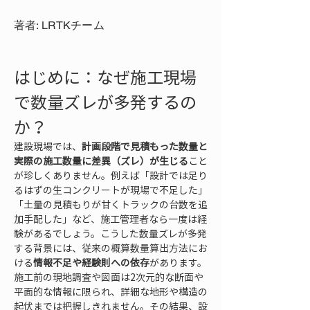
著者: LRTKチーム
はじめに：なぜ施工現場
で数量ズレが多発するの
か？
建設現場では、
計画段階で見積もった数量と
実際の施工数量に差異（ズレ）が生じる
こと
が珍しくありません。例えば「設計では足り
るはずの生コンクリートが現場で不足した」
「土量の見積もりが甘くトラックの台数を追
加手配した」など、施工管理者なら一度は経
験があるでしょう。こうした数量ズレが多発
する背景には、従来の概算数量算出方法にお
ける
情報不足や経験則への依存
があります。
施工前の現地調査や図面は2次元的な断面や
平面的な情報に限られ、詳細な地形や構造の
起伏までは把握しきれません。その結果、設