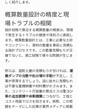
しく紹介します。
概算数量設計の精度と現
場トラブルの相関
設計段階で算出する概算数量の精度は、現場
で発生するトラブルの頻度や深刻さに直結し
ます。概算数量設計とは、工事に必要な土砂
やコンクリート、資材の数量を事前に見積も
る設計プロセスです。この数量見積もりが正
確でないと、施工段階で様々な問題が生じま
す。
例えば、掘削土量の見積もりが甘ければ、
運
搬ダンプの台数や処分場の手配
が不足し、工
事が停滞するでしょう。逆に過大に見積もれ
ば不要な重機稼働や材料費がかさみます。ま
た、コンクリート打設量の算出ミスは
生コン
車の追加要請や余剰廃棄
につながり、工程と
コスト両面でロスを招きます。実際、この問
題をテーマにした記事が業界メディアに掲載