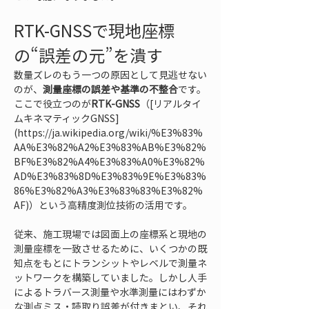
RTK-GNSSで現地座標
の“誤差の元”を潰す
数量ズレのもう一つの原因として見逃せない
のが、
測量座標の誤差や基準の不整合
です。
ここで役立つのが
RTK-GNSS
（[リアルタイ
ムキネマティックGNSS]
(https://ja.wikipedia.org/wiki/%E3%83%
AA%E3%82%A2%E3%83%AB%E3%82%
BF%E3%82%A4%E3%83%A0%E3%82%
AD%E3%83%8D%E3%83%9E%E3%83%
86%E3%82%A3%E3%83%83%E3%82%
AF)）という高精度測位技術の活用です。
従来、施工現場では図面上の座標系と現地の
測量座標を一致させるために、いくつかの既
知点をもとにトランシットやレベルで測量ネ
ットワークを構築していました。しかし人手
によるトラバース測量や水準測量にはわずか
な測点ミス・読取り誤差が付きまとい、それ