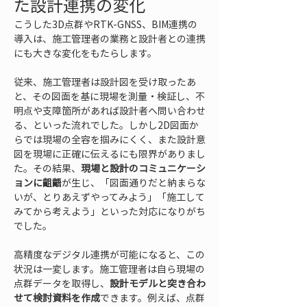
た設計連携の変化
こうした3D点群やRTK-GNSS、BIM連携の
導入は、施工管理者の業務と設計者との連携
にも大きな変化をもたらします。
従来、施工管理者は設計図を受け取ったあ
と、その図面を基に現場を測量・検証し、不
明点や支障箇所があれば設計者へ問い合わせ
る、といった流れでした。しかし2D図面か
らでは現場の全容を掴みにくく、また設計意
図を現場に正確に伝えるにも限界がありまし
た。その結果、
現場と設計のコミュニケーシ
ョンに齟齬
が生じ、「図面通りだと納まらな
いが、とりあえずやってみよう」「施工して
みてから考えよう」といった対応になりがち
でした。
高精度なデジタル連携が可能になると、この
状況は一変します。施工管理者は自ら現場の
点群データを取得し、
設計モデルと突き合わ
せて検討資料を作成
できます。例えば、点群