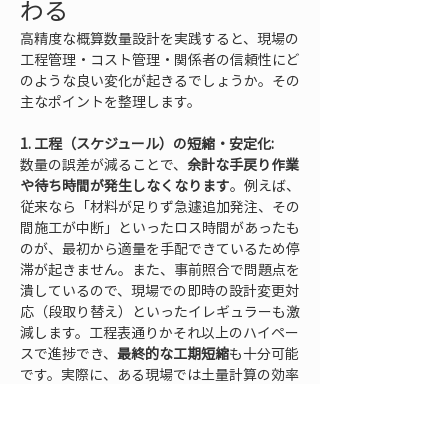
わる
高精度な概算数量設計を実践すると、現場の
工程管理・コスト管理・関係者の信頼性にど
のような良い変化が起きるでしょうか。その
主なポイントを整理します。
1. 工程（スケジュール）の短縮・安定化:
数量の誤差が減ることで、
余計な手戻り作業
や待ち時間が発生しなくなります
。例えば、
従来なら「材料が足りず急遽追加発注、その
間施工が中断」といったロス時間があったも
のが、最初から適量を手配できているため停
滞が起きません。また、事前照合で問題点を
潰しているので、現場での即時の設計変更対
応（段取り替え）といったイレギュラーも激
減します。工程表通りかそれ以上のハイペー
スで進捗でき、
最終的な工期短縮
も十分可能
です。実際に、ある現場では土量計算の効率
化により毎日の施工進捗確認が迅速になり、
トータルで工期を約10%短縮できたという
報告もあります。工程の見通しが立ちやすく