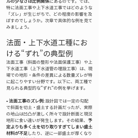
ルの少なさは比例関係
にあるのです。では、
特に法面工事や上下水道工事ではどのような
「ズレ」が生じがちで、どの程度の影響を及
ぼすのでしょうか。次章で具体的な例を見て
みましょう。
法面・上下水道工種にお
ける“ずれ”の典型例
法面工事（斜面の整形や法面保護工事）や上
下水道工事（上下水道管の埋設工事）は、現
場での地形・条件の差異による数量ズレが特
に起こりやすい分野です。以下に、両工種で
見られる典型的な“ずれ”の例を挙げます。
• 
法面工事のズレ例:
 設計図では一定の勾配
で斜面を切土・盛土する計画だったが、実際
の地山は凹凸が激しく所々で設計断面と現況
地形に食い違いが発生します。その結果、
予
定よりも多く土を切り取りすぎてしまい盛土
材料が不足
したり、逆に一部盛土が厚くなり