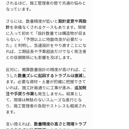
されるほど、施工管理者の間で共通の悩みと
なっています。
さらには、数量精度が低いと
設計変更や再設
計
を余儀なくされるケースもあります。現場
に入って初めて「設計数量では構造物が収ま
らない」「予想以上に地盤改良が必要だっ
た」と判明し、急遽設計をやり直すことにな
れば、工期延長や予算超過だけでなく発注者
との信頼関係にも影響を及ぼします。
反対に、概算数量設計の精度が高ければ、こ
うした
数量ズレに起因するトラブルは激減
し
ます。必要な資材・土量が的確に把握できて
いれば、施工計画通りに工事が進み、
追加発
注や手戻り作業
も発生しません。結果とし
て、現場は無駄のないスムーズな進行とな
り、施工管理者の負担やストレスも軽減され
ます。
言い換えれば、
数量精度の高さと現場トラブ