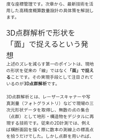
度な座標管理です。次章から、最新技術を活
用した高精度概算数量設計の具体策を解説し
ます。
3D点群解析で形状を
「面」で捉えるという発
想
上述のズレを減らす第一のポイントは、現地
の形状を従来の「線」ではなく
「面」で捉え
る
ことです。その実現手段として注目されて
いるのが
3D点群解析
です。
3D点群解析とは、レーザースキャナーや写
真測量（フォトグラメトリ）などで現場の三
次元形状データを取得し、無数の点の集合
（点群）として地形・構造物をデジタルに再
現する技術です。従来の2D計測では、例え
ば横断面図を描く際に数本の測線上の標高点
を拾うだけでした。しかし点群を用いれば、