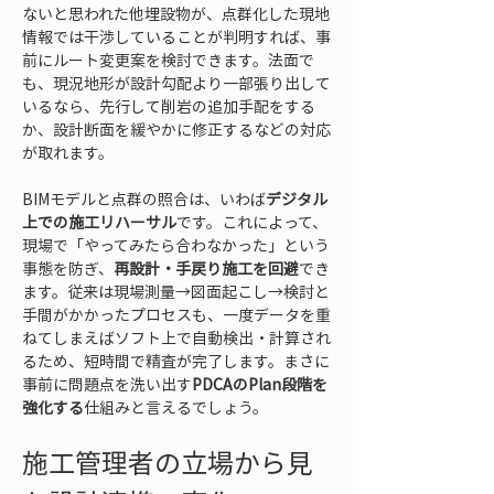
ないと思われた他埋設物が、点群化した現地
情報では干渉していることが判明すれば、事
前にルート変更案を検討できます。法面で
も、現況地形が設計勾配より一部張り出して
いるなら、先行して削岩の追加手配をする
か、設計断面を緩やかに修正するなどの対応
が取れます。
BIMモデルと点群の照合は、いわば
デジタル
上での施工リハーサル
です。これによって、
現場で「やってみたら合わなかった」という
事態を防ぎ、
再設計・手戻り施工を回避
でき
ます。従来は現場測量→図面起こし→検討と
手間がかかったプロセスも、一度データを重
ねてしまえばソフト上で自動検出・計算され
るため、短時間で精査が完了します。まさに
事前に問題点を洗い出す
PDCAのPlan段階を
強化する
仕組みと言えるでしょう。
施工管理者の立場から見