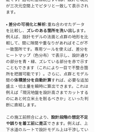
が三次元空間上でピタリと一致して表示され
• 
差分の可視化と解析:
 重ね合わせたデータ
を比較し、
ズレのある箇所を洗い出し
ます。
例えば、設計モデルの法面と点群の地形を比
較して、間に隙間や重なりがあればそこが不
一致箇所です。専用ツールを使えば、差分を
ヒートマップ（色分布）で表示し、設計通り
の部分を青・緑、ズレている部分を赤で示す
こともできます（これにより一目で不整合箇
所を把握可能です）。さらに、点群とモデル
間の
体積差分を自動計算
すれば、必要な追加
盛土・切土量を瞬時に算出できます。これは
例えば「現況地盤を設計高さまでカットする
のにあと何立米土を削るべきか」といった判
断に直結します。
この施工前照合により、
設計段階の想定不足
や誤りを着工前に是正
できます。例えば、上
下水道のルートで設計モデル上は干渉してい