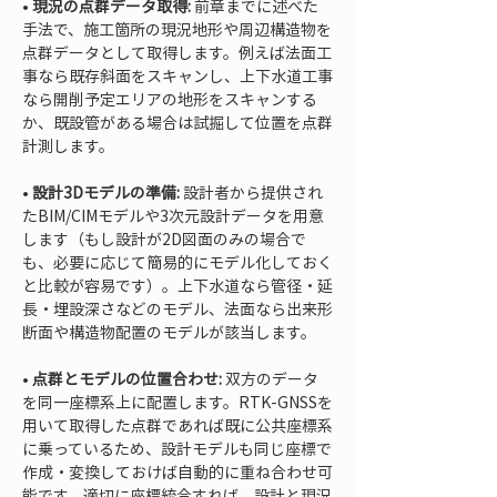
• 
現況の点群データ取得:
 前章までに述べた
手法で、施工箇所の現況地形や周辺構造物を
点群データとして取得します。例えば法面工
事なら既存斜面をスキャンし、上下水道工事
なら開削予定エリアの地形をスキャンする
か、既設管がある場合は試掘して位置を点群
• 
設計3Dモデルの準備:
 設計者から提供され
たBIM/CIMモデルや3次元設計データを用意
します（もし設計が2D図面のみの場合で
も、必要に応じて簡易的にモデル化しておく
と比較が容易です）。上下水道なら管径・延
長・埋設深さなどのモデル、法面なら出来形
• 
点群とモデルの位置合わせ:
 双方のデータ
を同一座標系上に配置します。RTK-GNSSを
用いて取得した点群であれば既に公共座標系
に乗っているため、設計モデルも同じ座標で
作成・変換しておけば自動的に重ね合わせ可
能です。適切に座標統合すれば、設計と現況