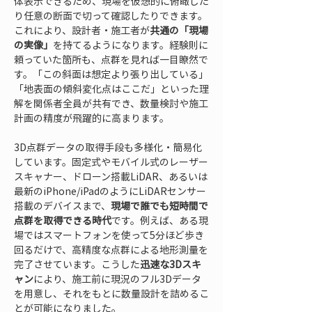
体表示できるため、現場を仮想的に俯瞰した
り任意の断面で切って確認したりできます。
これにより、設計者・施工者が
共通の「現場
の実像」
を持てるようになります。経験則に
頼っていた箇所も、点群を見れば一目瞭然で
す。「この斜面は想定より張り出している」
「地表面の傾斜変化点はここだ」といった理
解を関係者全員が共有でき、数量検討や施工
計画の精度が飛躍的に高まります。
3D点群データの取得手段も多様化・簡易化
しています。固定式やモバイル式のレーザー
スキャナー、ドローン搭載LiDAR、あるいは
最新のiPhone/iPadのようにLiDARセンサー
搭載のデバイスまで、
現場で誰でも短時間で
点群を取得できる時代
です。例えば、ある現
場ではスマートフォンを使って5分ほど歩き
回るだけで、高精度な点群による地形測量を
完了させています。こうした
迅速な3Dスキ
ャン
により、施工前に現況のフル3Dデータ
を用意し、それをもとに数量設計を詰めるこ
とが可能になりました。