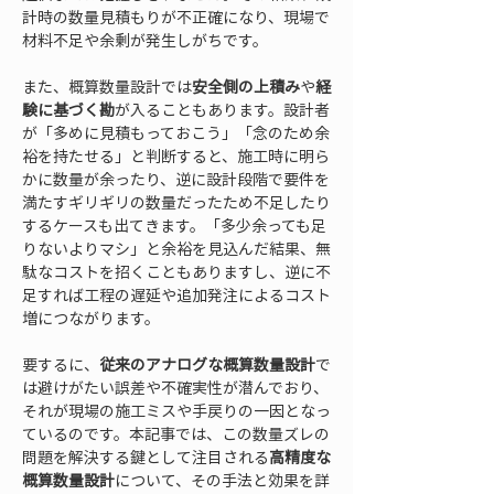
計時の数量見積もりが不正確になり、現場で
材料不足や余剰が発生しがちです。
また、概算数量設計では
安全側の上積み
や
経
験に基づく勘
が入ることもあります。設計者
が「多めに見積もっておこう」「念のため余
裕を持たせる」と判断すると、施工時に明ら
かに数量が余ったり、逆に設計段階で要件を
満たすギリギリの数量だったため不足したり
するケースも出てきます。「多少余っても足
りないよりマシ」と余裕を見込んだ結果、無
駄なコストを招くこともありますし、逆に不
足すれば工程の遅延や追加発注によるコスト
増につながります。
要するに、
従来のアナログな概算数量設計
で
は避けがたい誤差や不確実性が潜んでおり、
それが現場の施工ミスや手戻りの一因となっ
ているのです。本記事では、この数量ズレの
問題を解決する鍵として注目される
高精度な
概算数量設計
について、その手法と効果を詳