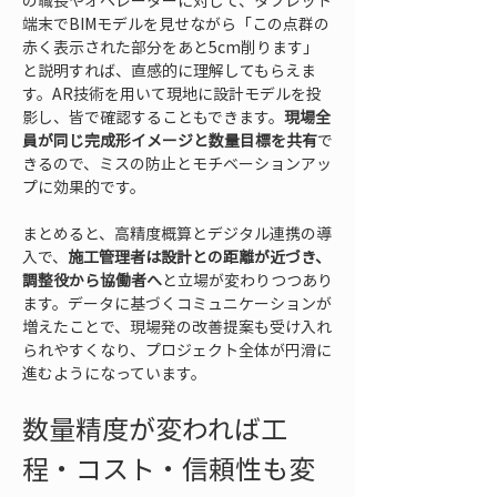
の職長やオペレーターに対して、タブレット
端末でBIMモデルを見せながら「この点群の
赤く表示された部分をあと5cm削ります」
と説明すれば、直感的に理解してもらえま
す。AR技術を用いて現地に設計モデルを投
影し、皆で確認することもできます。
現場全
員が同じ完成形イメージと数量目標を共有
で
きるので、ミスの防止とモチベーションアッ
プに効果的です。
まとめると、高精度概算とデジタル連携の導
入で、
施工管理者は設計との距離が近づき、
調整役から協働者へ
と立場が変わりつつあり
ます。データに基づくコミュニケーションが
増えたことで、現場発の改善提案も受け入れ
られやすくなり、プロジェクト全体が円滑に
進むようになっています。
数量精度が変われば工
程・コスト・信頼性も変