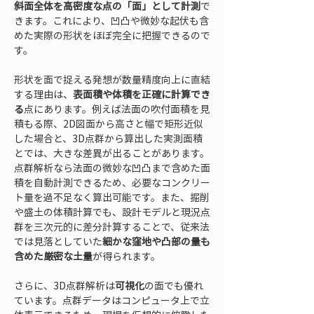
斜面全体を高密度な点の「面」として計測
で
きます。これにより、凹凸や微妙な起伏も含
めた実際の形状をほぼ完全に把握できるので
す。
形状を面で捉える発想が数量精度向上に直結
する理由は、
表面積や体積を正確に計算でき
る
点にあります。例えば法面の吹付面積を見
積もる際、2D図面から高さと幅で矩形近似
した場合と、3D点群から算出した実測面積
とでは、大きな差異が出ることがあります。
点群解析なら法面の微妙な凹凸まで含めた面
積を自動計測できるため、必要なコンクリー
ト量を過不足なく算出可能です。また、掘削
や盛土の体積計算でも、設計モデルと現況点
群を三次元的に差分計算することで、従来法
では見落としていた
細かな窪地や凸部の量も
含めた厳密な土量
が得られます。
さらに、3D点群解析は
可視化
の面でも優れ
ています。点群データはコンピュータ上で立