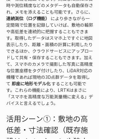
時や測位精度などのメタデータも自動保存さ
れ、メモを添えることも可能です。さらに、
連続測位（ログ機能）
 により歩きながら一
定間隔で位置を記録していけば、敷地の輪郭
や高低差を連続的に把握することもできま
す。取得したデータはスマホ上ですぐに地図
表示したり、距離・面積の計算に利用したり
できるほか、クラウドサービスにアップロー
ドして共有・保存することもできます。加え
て、スマホのカメラで撮影した写真に高精度
な位置座標をタグ付けしたり、LiDAR対応の
機種であれば現地の3D点群データを取得し
て 
即座に地形モデル化
 することも可能で
す。これらの機能により、LRTKはまさに
「スマホを高精度な万能測量機に変える」デ
バイスと言えるでしょう。
活用シーン①：敷地の高
低差・寸法確認（既存施