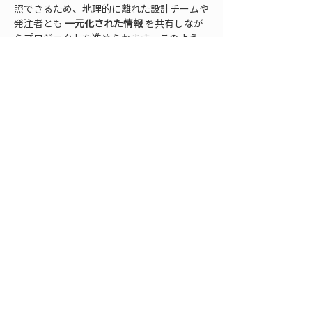
照できるため、地理的に離れた設計チームや
発注者とも 
一元化された情報
 を共有しなが
らプロジェクトを進められます。このよう
な 
クラウド測量
 の仕組みは、将来的にAIに
よる自動解析や、過去プロジェクトデータと
の比較による知見の蓄積など、より高度な意
思決定支援へと発展していく可能性も秘めて
います。
また、国土交通省が推進するi-
ConstructionやCIMなどに代表される業界
全体のDXの流れの中で、設計段階からデジ
タルデータを最大限活用することが求められ
ています。スマホ測量デバイスの「1人1
台」時代が来れば、設計者自身がいつでも現
場のデータを取得でき、紙の図面や概略情報
に頼っていた従来のやり方は一新されるでし
ょう。中小規模の設計事務所や地方自治体で
あっても、クラウドサービスと安価なデバイ
スを組み合わせることで最先端の測量技術を
導入できるため、デジタル格差を埋め、誰も