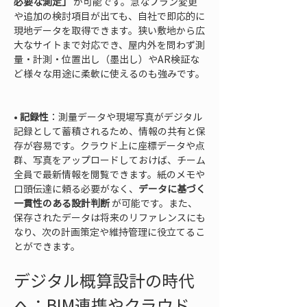
必要な測定」
 が可能です。急なプラン変更
や追加の検討項目が出ても、自社で即応的に
現地データを取得できます。狭い敷地から広
大なサイトまで対応でき、屋内外を問わず測
量・計測・位置出し（墨出し）やAR検証な
ど様々な用途に柔軟に使えるのも強みです。

• 
記録性
：測量データや現場写真がデジタル
記録として蓄積されるため、情報の共有と保
存が容易です。クラウド上に座標データや点
群、写真をアップロードしておけば、チーム
全員で最新情報を閲覧できます。紙のメモや
口頭伝達に頼る必要がなく、
データに基づく
一貫性のある設計判断
 が可能です。また、
保存されたデータは将来のリファレンスにも
なり、次の計画策定や維持管理に役立てるこ
とができます。
デジタル概算設計の時代
へ：BIM連携やクラウド