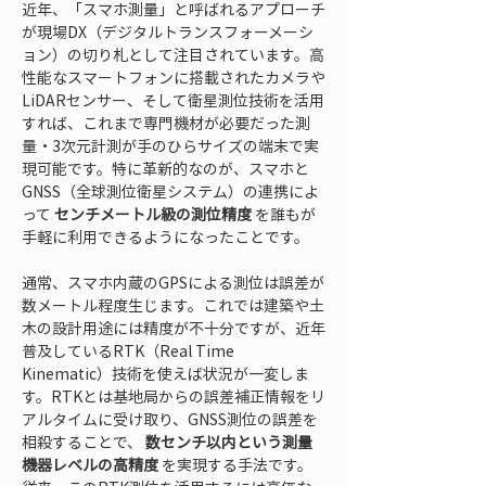
近年、「スマホ測量」と呼ばれるアプローチ
が現場DX（デジタルトランスフォーメーシ
ョン）の切り札として注目されています。高
性能なスマートフォンに搭載されたカメラや
LiDARセンサー、そして衛星測位技術を活用
すれば、これまで専門機材が必要だった測
量・3次元計測が手のひらサイズの端末で実
現可能です。特に革新的なのが、スマホと
GNSS（全球測位衛星システム）の連携によ
って 
センチメートル級の測位精度
 を誰もが
手軽に利用できるようになったことです。
通常、スマホ内蔵のGPSによる測位は誤差が
数メートル程度生じます。これでは建築や土
木の設計用途には精度が不十分ですが、近年
普及しているRTK（Real Time 
Kinematic）技術を使えば状況が一変しま
す。RTKとは基地局からの誤差補正情報をリ
アルタイムに受け取り、GNSS測位の誤差を
相殺することで、 
数センチ以内という測量
機器レベルの高精度
 を実現する手法です。