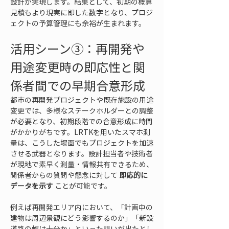
設計が実現します。結果として、初期の概算
見積もより現実に即した数字となり、プロジ
ェクトの予算管理にも余裕が生まれます。
活用シーン③：再開発や
用途変更時の即応性と関
係者間での早期合意形成
都市の再開発プロジェクトや既存施設の用途
変更では、多様なステークホルダーとの調整
が必要となり、初期段階での合意形成に時間
がかかりがちです。LRTKを用いたスマホ測
量は、こうした場面でもプロジェクトを加速
させる武器となります。設計担当者や技術者
が現地で素早く測量・情報共有できるため、
関係者からの質問や懸念に対して 
即応的に
データを示す
 ことが可能です。
例えば再開発エリア内において、「計画中の
建物は周辺景観にどう影響するのか」「新設
道路の幅は十分か」といった問いが出たとし