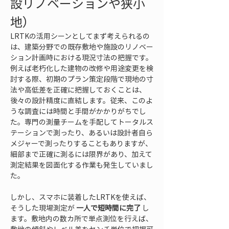
設リノベーションや狭小
地）
LRTKの活用シーンとしてまず考えられるの
は、建築分野での既存敷地や施設のリノベー
ション計画時における現況寸法の把握です。
例えば老朽化した建物の改修や用途変更を検
討する際、初期のプラン策定段階で現地の寸
法や高低差を正確に把握しておくことは、
後々の設計精度に直結します。従来、このよ
うな調査には時間と手間がかかりがちでし
た。専門の測量チームを手配してトータルス
テーションで測ったり、あるいは設計者自ら
メジャーで測ったりすることもありますが、
細部まで正確に測るには限界があり、加えて
測定結果を図面化する作業も発生していまし
た。
しかし、スマホに装着したLRTKを使えば、
そうした現場測定が 
一人で短時間に完了
 し
ます。敷地内の数カ所で単点測位を行えば、