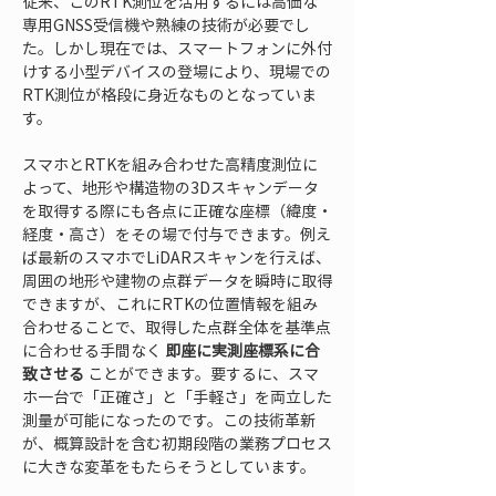
従来、このRTK測位を活用するには高価な
専用GNSS受信機や熟練の技術が必要でし
た。しかし現在では、スマートフォンに外付
けする小型デバイスの登場により、現場での
RTK測位が格段に身近なものとなっていま
す。
スマホとRTKを組み合わせた高精度測位に
よって、地形や構造物の3Dスキャンデータ
を取得する際にも各点に正確な座標（緯度・
経度・高さ）をその場で付与できます。例え
ば最新のスマホでLiDARスキャンを行えば、
周囲の地形や建物の点群データを瞬時に取得
できますが、これにRTKの位置情報を組み
合わせることで、取得した点群全体を基準点
に合わせる手間なく 
即座に実測座標系に合
致させる
 ことができます。要するに、スマ
ホ一台で「正確さ」と「手軽さ」を両立した
測量が可能になったのです。この技術革新
が、概算設計を含む初期段階の業務プロセス
に大きな変革をもたらそうとしています。