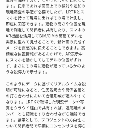
ます。従来であれば図面上での検討や追加の
現地調査の手配が必要でしたが、LRTKとス
マホを持って現場に出ればその場で計測し、
即座に回答できます。建物の高さや位置を現
地で測定して関係者に共有したり、スマホの
AR機能を活用してBIM/CIMの簡易モデルを
実景に重ねて見せることで、新計画の完成イ
メージを直感的に伝えることもできます。高
精度な位置情報があるおかげで、AR表示中
にスマホを動かしてもモデルの位置がずれ
ず、まさにその場に建物が建っているかのよ
うな説得力で示せます。
このようにデータに基づくリアルタイムな説
明が可能になると、住民説明会や関係各署と
の打ち合わせにおいて合意形成が進みやすく
なります。LRTKで取得した現況データや写
真をクラウド経由で共有すれば、遠隔地のメ
ンバーとも認識をすり合わせながら議論でき
ます。結果として、プロジェクトの方向性に
ついて関係者間で早期にコンセンサスを得ら