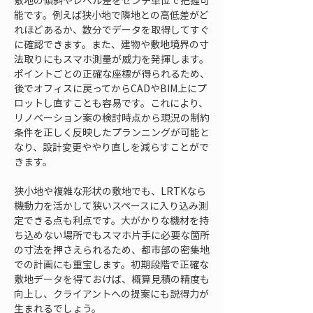
敷地の傾斜やレベル差をセンチ単位で把握可
能です。例えば狭小地で隣地との高低差がど
れほどあるか、数分でデータを取得してすぐ
に確認できます。また、建物や敷地境界の寸
法取りにもスマホ測量が威力を発揮します。
ポイントごとの正確な座標が得られるため、
後でオフィスに戻ってからCADやBIM上にプ
ロットし直すことも容易です。これにより、
リノベーション案の検討時点から現況の制約
条件を正しく反映したプランニングが可能と
なり、設計変更ややり直しを減らすことがで
きます。
狭小地や複雑な形状の敷地でも、LRTKなら
機動力を活かして狭いスペースに入り込み測
定できる点も利点です。大がかりな機材を持
ち込めない場所でもスマホ片手に必要な箇所
の寸法を押さえられるため、都市部の密集地
での計画にも重宝します。初期段階で正確な
敷地データを得ておけば、概算見積の精度も
向上し、クライアントへの提案にも説得力が
生まれるでしょう。