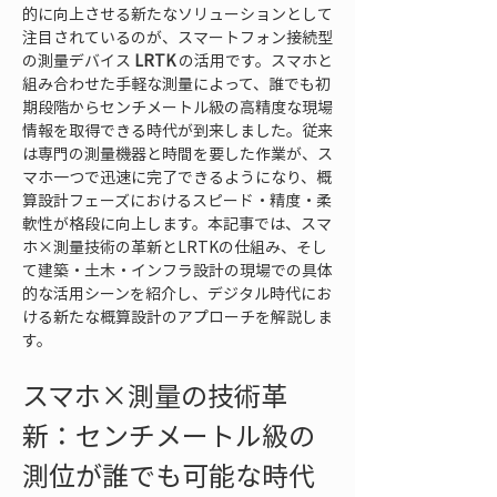
的に向上させる新たなソリューションとして
注目されているのが、スマートフォン接続型
の測量デバイス 
LRTK
 の活用です。スマホと
組み合わせた手軽な測量によって、誰でも初
期段階からセンチメートル級の高精度な現場
情報を取得できる時代が到来しました。従来
は専門の測量機器と時間を要した作業が、ス
マホ一つで迅速に完了できるようになり、概
算設計フェーズにおけるスピード・精度・柔
軟性が格段に向上します。本記事では、スマ
ホ×測量技術の革新とLRTKの仕組み、そし
て建築・土木・インフラ設計の現場での具体
的な活用シーンを紹介し、デジタル時代にお
ける新たな概算設計のアプローチを解説しま
す。
スマホ×測量の技術革
新：センチメートル級の
測位が誰でも可能な時代