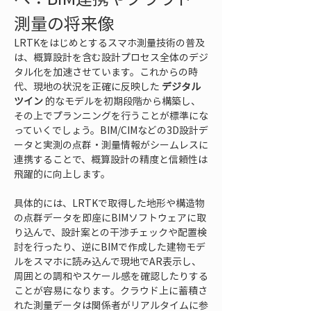
測量の将来像
LRTKをはじめとするスマホ測量技術の普及
は、概算設計を含む設計プロセス全体のデジ
タル化を加速させています。これからの時
代、現地の状況を正確に反映した 
デジタル
ツイン
 的なモデルを初期段階から構築し、
その上でプランニングを行うことが標準にな
っていくでしょう。BIM/CIMなどの3D設計デ
ータと実測の点群・測量情報がシームレスに
連携することで、概算設計の精度と信頼性は
飛躍的に向上します。
具体的には、LRTKで取得した地形や構造物
の点群データを即座にBIMソフトウェアに取
り込んで、設計案との干渉チェックや配置検
討を行ったり、逆にBIMで作成した建物モデ
ルをスマホに読み込んで現地でAR表示し、
周囲との調和やスケール感を確認したりする
ことが容易になります。クラウド上に蓄積さ
れた測量データは関係者がリアルタイムに参