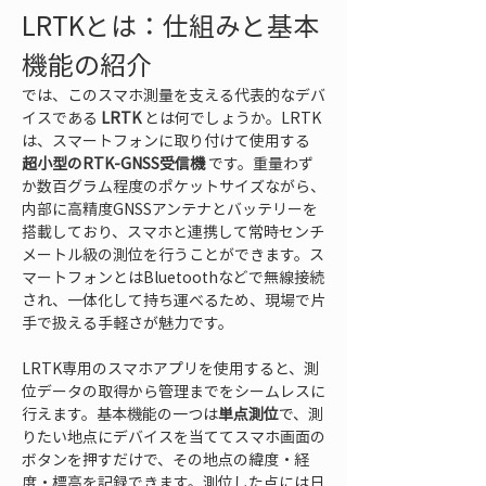
LRTKとは：仕組みと基本
機能の紹介
では、このスマホ測量を支える代表的なデバ
イスである 
LRTK
 とは何でしょうか。LRTK
は、スマートフォンに取り付けて使用する 
超小型のRTK-GNSS受信機
 です。重量わず
か数百グラム程度のポケットサイズながら、
内部に高精度GNSSアンテナとバッテリーを
搭載しており、スマホと連携して常時センチ
メートル級の測位を行うことができます。ス
マートフォンとはBluetoothなどで無線接続
され、一体化して持ち運べるため、現場で片
手で扱える手軽さが魅力です。
LRTK専用のスマホアプリを使用すると、測
位データの取得から管理までをシームレスに
行えます。基本機能の一つは
単点測位
で、測
りたい地点にデバイスを当ててスマホ画面の
ボタンを押すだけで、その地点の緯度・経
度・標高を記録できます。測位した点には日