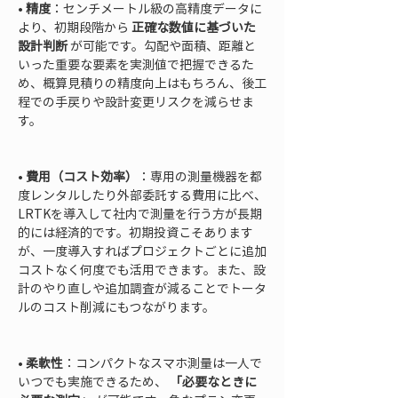
• 
精度
：センチメートル級の高精度データに
より、初期段階から 
正確な数値に基づいた
設計判断
 が可能です。勾配や面積、距離と
いった重要な要素を実測値で把握できるた
め、概算見積りの精度向上はもちろん、後工
程での手戻りや設計変更リスクを減らせま
す。

• 
費用（コスト効率）
：専用の測量機器を都
度レンタルしたり外部委託する費用に比べ、
LRTKを導入して社内で測量を行う方が長期
的には経済的です。初期投資こそあります
が、一度導入すればプロジェクトごとに追加
コストなく何度でも活用できます。また、設
計のやり直しや追加調査が減ることでトータ
ルのコスト削減にもつながります。

• 
柔軟性
：コンパクトなスマホ測量は一人で
いつでも実施できるため、 
「必要なときに