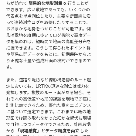
らが訪れて 
簡易的な地形測量
 を行うことが
できます。広い敷地であっても、いくつかの
代表点を単点測位したり、主要な断面線に沿
って連続測位ログを取得したりすることで、
おおまかな地勢をつかむことが可能です。例
えば敷地を縦横に歩いてログ機能で高度デー
タを集めれば、短時間で地面の高低差分布を
把握できます。こうして得られたポイント群
や簡易点群データをもとに、初期段階からよ
り正確な土量や造成計画の検討ができるので
す。
また、道路や堤防など線形構造物のルート選
定においても、LRTKの迅速な測位は威力を
発揮します。複数のルート案がある場合、そ
れぞれの高低差や地形的課題を現地で即座に
計測比較できるため、優れた案をエビデンス
に基づいて選定できます。これまでは紙の地
形図では読み取れなかった細かな起伏も現場
で目視しつつデータ化できるため、計画段階
から 
「現場感覚」とデータ精度を両立
 した