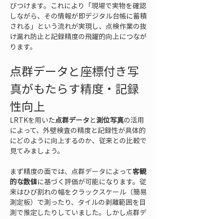
びつけます。これにより「現場で実物を確認
しながら、その情報が即デジタル台帳に蓄積
される」という流れが実現し、点検作業の抜
け漏れ防止と記録精度の飛躍的向上につなが
ります。
点群データと座標付き写
真がもたらす精度・記録
性向上
LRTKを用いた
点群データ
と
測位写真
の活用
によって、外壁検査の精度と記録性が具体的
にどのように向上するのか、従来との比較で
見てみましょう。
まず精度の面では、点群データによって
客観
的な数値
に基づく評価が可能になります。従
来はひび割れの幅をクラックスケール（簡易
測定板）で測ったり、タイルの剥離範囲を目
測で推定したりしていました。しかし点群デ