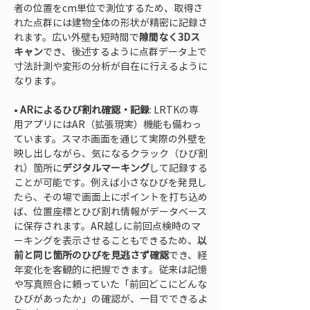
者の位置をcm単位で測位するため、取得さ
れた点群には建物全体の形状が精密に記録さ
れます。広い外壁も短時間で
隙間なく3Dス
キャン
でき、後述するように点群データ上で
寸法計測や変形の分析が自在に行えるように
• 
ARによるひび割れ確認・記録
: LRTKの専
用アプリにはAR（拡張現実）機能も備わっ
ています。スマホ画面を通じて実際の外壁を
映し出しながら、気になるクラック（ひび割
れ）箇所に
デジタルマーキング
して記録する
ことが可能です。例えば小さなひびを発見し
たら、その場で画面上にポイントを打ち込め
ば、位置座標とひび割れ情報がデータベース
に保存されます。AR越しに前回点検時のマ
ーキングを表示させることもできるため、
以
前と同じ箇所のひびを見逃さず確認
でき、経
年変化を客観的に把握できます。従来は記憶
や写真照合に頼っていた「前回どこにどんな
ひびがあったか」の確認が、一目でできるよ