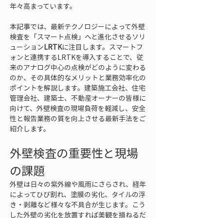
年々高まっています。
本記事では、最新テクノロジーによって外壁
検査を「スマート点検」へと進化させるソリ
ューション
LRTK
に注目します。スマートフ
ォンと連携するLRTKを導入することで、従
来のアナログ中心の点検がどのように変わる
のか、その具体的なメリットと業務効率化の
ポイントを解説します。建築施工会社、住宅
管理会社、建築士、不動産オーナーの皆様に
向けて、外壁検査の現場負荷を軽減し、安全
性と報告業務の質を向上させる最新手法をご
紹介します。
外壁検査の重要性と現場
の課題
外壁は日々の紫外線や風雨にさらされ、経年
によってひび割れ、塗膜の劣化、タイルの浮
き・剥離など様々な不具合が生じます。こう
した外壁の劣化を放置すれば美観を損ねるだ