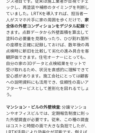
ンス項目です。従来は施工業者が目視でチェ
ックし、再塗装や補修のタイミングを判断し
ていました。LRTKを導入すれば、担当者一
人がスマホ片手に家の周囲を歩くだけで、
家
全体の外壁コンディションをデジタル記録
で
きます。点群データから外壁面積を算出して
塗料の必要量を見積もったり、ひび割れ箇所
の座標を正確に記録しておけば、数年後の再
点検時に新旧を比較して劣化の進み具合を客
観評価できます。住宅オーナーにとっても、
自分の家の3Dデータと点検結果をセットで
受け取れるため、状況を直感的に理解できて
安心感があります。施工会社にとっては顧客
への説明資料にも活用でき、信頼性の高いア
フターサービスとして差別化を図れるでしょ
う。
マンション・ビルの外壁検査
: 分譲マンショ
ンやオフィスビルでは、定期報告制度に則っ
た外壁調査が必要です。従来、この種の調査
はコストと時間の面で大きな負担でしたが、
LRTK活用により効率化が可能です。例えば