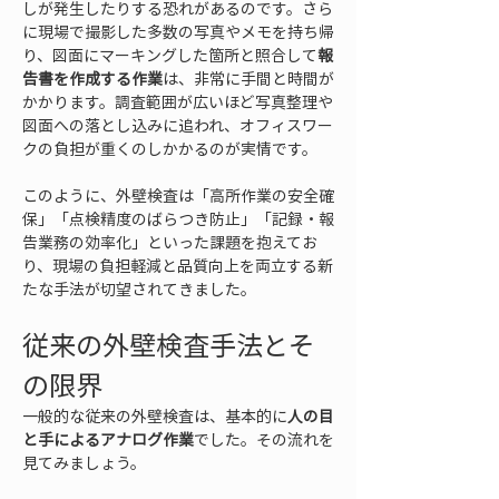
しが発生したりする恐れがあるのです。さら
に現場で撮影した多数の写真やメモを持ち帰
り、図面にマーキングした箇所と照合して
報
告書を作成する作業
は、非常に手間と時間が
かかります。調査範囲が広いほど写真整理や
図面への落とし込みに追われ、オフィスワー
クの負担が重くのしかかるのが実情です。
このように、外壁検査は「高所作業の安全確
保」「点検精度のばらつき防止」「記録・報
告業務の効率化」といった課題を抱えてお
り、現場の負担軽減と品質向上を両立する新
たな手法が切望されてきました。
従来の外壁検査手法とそ
の限界
一般的な従来の外壁検査は、基本的に
人の目
と手によるアナログ作業
でした。その流れを
見てみましょう。