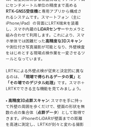
にセンチメートル単位の精度まで高める
RTK-GNSS受信機
と専用アプリから構成さ
れるシステムです。スマートフォン（主に
iPhone/iPad）の背面にLRTK端末を装着
し、スマホ内蔵の
LiDARセンサー
やカメラと
組み合わせて利用します。これにより、スマ
ホ単体では困難だった
高精度な3Dスキャン
や測位付き写真撮影が可能となり、外壁検査
をはじめとする現場点検作業を一変させるツ
ールとなっています。
LRTKによる外壁点検が従来と決定的に異な
るのは、
「現場で得られるデータの質」と
「その場でのデジタル処理」
です。スマホ＋
LRTKでできる主な機能を見てみましょう。
• 
高精度3D点群スキャン
: スマホを手に持っ
て外壁の周囲を歩くだけで、壁面の形状を無
数の点の集合体（
点群データ
）として取得で
きます。iPhoneのLiDARが壁面までの距離
を高速に測定し、LRTKが刻々と変わる撮影