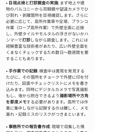
• 
目視点検と打診調査の実施
: まず地上や建
物のバルコニーから双眼鏡や望遠カメラでひ
び割れ・剥離箇所を目視確認します。さらに
必要に応じて、高所作業車や足場、ブランコ
作業（ロープ高所作業）で外壁全面に近接
し、外壁タイルやモルタルの浮きがないかハ
ンマーで
打診
しながら調査します。これには
経験豊富な技術者があたり、広い外壁全面を
くまなくチェックするため数日～数週間を要
• 
手作業での記録
: 検査中は異常を発見する
たびに、その箇所をチョークで外壁に印を付
けたり、図面やチェックリストにメモを書き
込みます。同時にデジタルカメラで写真撮影
もし、後から照合できるよう
撮影場所や方角
を都度メモ
する必要があります。高所では作
業に集中しながら記録するのは難しく、メモ
• 
事務所での報告書作成
: 現場で収集した情