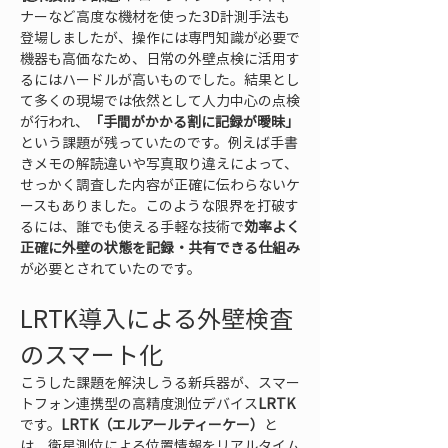
ナーなど高度な機材を使った3D計測手法も
登場しましたが、操作には専門知識が必要で
機器も高価なため、日常の外壁点検に活用す
るにはハードルが高いものでした。結果とし
て多くの現場では依然として人力中心の点検
が行われ、
「手間がかかる割に記録が曖昧」
という課題が残っていたのです。例えば手書
きメモの解読違いや写真取り違えによって、
せっかく調査した内容が正確に伝わらないケ
ースもありました。このような限界を打破す
るには、誰でも使える手軽な技術で
効率よく
正確に外壁の状態を記録・共有できる仕組み
が必要とされていたのです。
LRTK導入による外壁検査
のスマート化
こうした課題を解決しうる新兵器が、スマー
トフォン連携型の高精度測位デバイス
LRTK
です。
LRTK（エルアールティーケー）
と
は、衛星測位による位置情報をリアルタイム