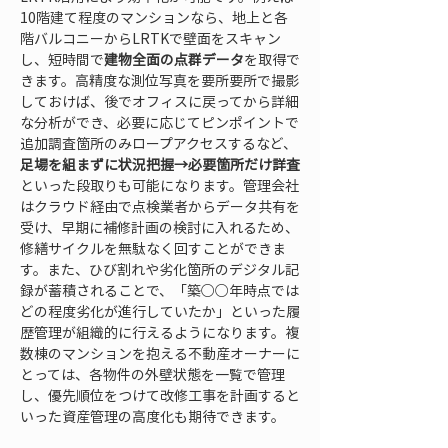
10階建て程度のマンションなら、地上と各
階バルコニーからLRTKで壁面をスキャン
し、短時間で
建物全面の点群データ
を取得で
きます。高精度な測位写真を要所要所で撮影
しておけば、後でオフィスに戻ってから詳細
な分析ができ、必要に応じてピンポイントで
追加調査箇所のみロープアクセスするなど、
足場を組まずに状況把握→必要箇所だけ詳査
といった段取りも可能になります。管理会社
はクラウド経由で点検業者からデータ共有を
受け、早期に補修計画の検討に入れるため、
修繕サイクルを無駄なく回すことができま
す。また、ひび割れや劣化箇所のデジタル記
録が蓄積されることで、「築○○年時点では
どの程度劣化が進行していたか」といった履
歴管理が組織的に行えるようになります。複
数棟のマンションを抱える不動産オーナーに
とっては、各物件の外壁状態を一覧で管理
し、優先順位をつけて改修工事を計画すると
いった資産管理の高度化も期待できます。