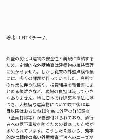
著者: LRTKチーム
外壁の劣化は建物の安全性と美観に直結する
ため、定期的な
外壁検査
は建築物の維持管理
に欠かせません。しかし従来の外壁点検作業
には、多くの課題が伴っていました。高所で
の作業に伴う危険や、検査結果を報告書にま
とめる煩雑さなど、現場の負担は決して小さ
くありません。特に日本では建築基準法に基
づき、大規模な建築物について竣工後10年
目以降はおおむね10年毎に外壁の詳細調査
（全面打診等）が義務付けられており、歩行
者への落下事故を防ぐための徹底した点検が
求められています。こうした背景から、
効率
的かつ精度の高い外壁検査
手法へのニーズが