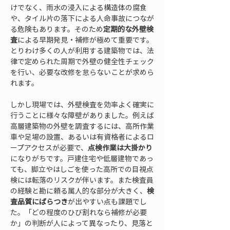
けでなく、雨水の浸入による構造体の腐食
や、タイル片の落下による人命事故につなが
る危険もあります。そのため
定期的な外壁検
査
による早期発見・補修が極めて重要です。
とりわけ多くの人が利用する建築物では、法
律で定められた周期で外壁の健全性チェック
を行い、必要な改修を怠らないことが求めら
れます。
しかし現場では、外壁検査を効率よく確実に
行うことに様々な障壁がありました。例えば
高層建築物の外壁を調査するには、高所作業
車や足場の設置、あるいは有資格者によるロ
ープアクセスが必要で、
点検作業は大掛かり
になりがちです。戸建住宅や低層建物であっ
ても、脚立やはしごを使った高所での目視点
検には転落のリスクが伴います。また検査員
の経験と勘に頼る属人的な部分が大きく、
検
査品質にばらつき
が出やすい点も課題でし
た。「どの程度のひび割れなら補修が必要
か」の判断が人によって異なったり、見落と