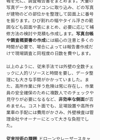
報を元に、調査報告書をまとめます。大量の
写真データをパソコンに取り込み、どの写真
が建物のどの部位かを整理して図面上に番号
を振ります。ひび割れの幅やタイル浮きの範
囲なども図面や表にまとめ、必要に応じて補
修方法の検討や見積も作成します。
写真台帳
や調査概要書の作成
には細心の注意と多くの
時間が必要で、場合によっては報告書作成だ
けで現場調査と同程度の日数を費やします。
以上のように、従来手法では外壁の全数チェ
ックに人的リソースと時間を要し、データ整
理にも大きな手間がかかっていました。ま
た、高所作業に伴う危険は常に存在し、作業
員の安全確保のために複数人でのチェックや
見守りが必要になるなど、
非効率な側面
が否
めません。コスト面でも、足場設置や高所作
業車の手配には費用がかさみ、外壁検査は管
理会社やオーナーにとって大きな負担でし
た。
従来技術の課題
: ドローンやレーザースキャ