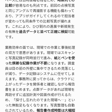
ベースには日時情報も残るため、
時系列での
比較
が容易なのも利点です。前回の点検写真
と同じアングルで再撮影する機能も備わって
おり、アプリがガイドしてくれるので担当者
が変わっても同条件での比較写真が撮れま
す。これにより、ひび割れの進展や新規発生
の有無を
過去データと並べて正確に検証
可能
です。
業務効率の面では、現場での作業と事後処理
の双方で恩恵があります。現場ではスキャン
と写真記録が同時並行で進み、
紙とペンを使
った煩雑な記録作業が不要
になります。調査
員は目の前の外壁に集中できるため見落とし
が減り、データ記録はシステムに任せてしま
えます。事務所に戻ってからは、クラウドに
上がったデータを関係者と確認しながら報告
書をまとめます。点群データがあれば現場を
再訪せずに追加計測や図面作成が行えるた
め、「採寸し忘れたのでまた現場へ…」とい
った無駄足もなくなります。写真整理も自動
化されているため、
報告書作成時間は大幅短