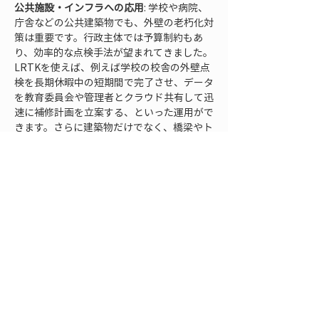
公共施設・インフラへの応用
: 学校や病院、
庁舎などの公共建築物でも、外壁の老朽化対
策は重要です。行政主体では予算制約もあ
り、効率的な点検手法が望まれてきました。
LRTKを使えば、例えば学校の校舎の外壁点
検を長期休暇中の短期間で完了させ、データ
を教育委員会や管理者とクラウド共有して迅
速に補修計画を立案する、といった運用がで
きます。さらに建築物だけでなく、橋梁やト
ンネルといったインフラ構造物の定期点検に
も応用可能です。橋梁点検では構造物全体を
点群化しつつ、腐食部や亀裂部を座標付き写
真で記録することで
インフラの電子カルテ
の
ようなデータベースを構築できます。従来は
ベテラン技術者の目利きに頼っていたインフ
ラ点検を、データ駆動型に変えていくツール
としてもLRTKは注目されています。
導入パターン
としては、まずは点検業務を受
託する建築調査会社や診断士の方々がLRTK
を活用し始めています。専門業者が最新技術