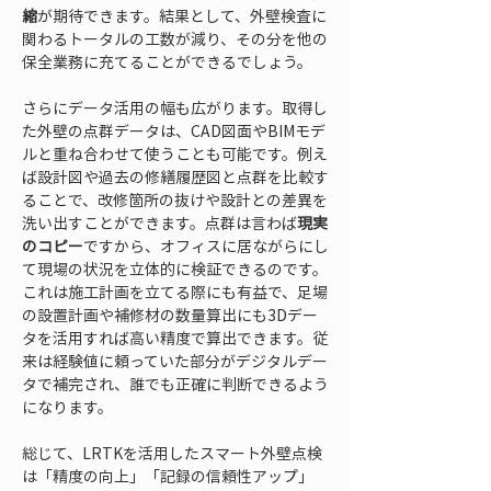
縮
が期待できます。結果として、外壁検査に
関わるトータルの工数が減り、その分を他の
保全業務に充てることができるでしょう。
さらにデータ活用の幅も広がります。取得し
た外壁の点群データは、CAD図面やBIMモデ
ルと重ね合わせて使うことも可能です。例え
ば設計図や過去の修繕履歴図と点群を比較す
ることで、改修箇所の抜けや設計との差異を
洗い出すことができます。点群は言わば
現実
のコピー
ですから、オフィスに居ながらにし
て現場の状況を立体的に検証できるのです。
これは施工計画を立てる際にも有益で、足場
の設置計画や補修材の数量算出にも3Dデー
タを活用すれば高い精度で算出できます。従
来は経験値に頼っていた部分がデジタルデー
タで補完され、誰でも正確に判断できるよう
になります。
総じて、LRTKを活用したスマート外壁点検
は「精度の向上」「記録の信頼性アップ」