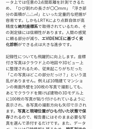
ータ上では任意の2点間距離を計測できるた
め、「ひび割れの長さが〇〇mm」「浮き部
分の面積が△△㎡」といった定量的な把握が
容易です。しかもLRTKにより点群自体が高
精度な
絶対座標系
で取得されているため、そ
の測定値には信頼性があります。人間の感覚
に頼る部分が減り、
エVIDENCEに基づく劣
化診断
ができる点は大きな進歩です。
記録性についても飛躍的に向上します。座標
付き写真はクラウド上の地図や3Dビュー上
に整理されるため、従来起こりがちだった
「この写真はどこの部分だっけ？」という混
乱がありません。例えば10階建てマンショ
ンの南面外壁を100枚の写真で撮影しても、
あとでクラウドを開けば建物の3Dモデル上
に100枚の写真が貼り付けられているように
表示され、各写真の撮影方向も矢印で示され
ます。
写真と現場位置がひも付いた状態で保
存
されるので、報告書にはそのまま必要な写
真を選んで添付するだけです。また、データ