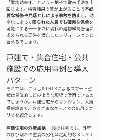
「業務効率化」という三拍子で従来手法を上
回ります。検査結果の質が上がることで
不必
要な補修や見落としによる事故を防止
し、効
率化によって
限られた人員でも確実な保全
を
可能にする——まさに現代の建物維持管理に
求められる要件を満たしたソリューションと
言えるでしょう。
戸建て・集合住宅・公共
施設での応用事例と導入
パターン
それでは、こうしたLRTKによるスマート点
検は具体的にどのような現場で活用できるの
でしょうか。戸建住宅からマンション、大規
模施設まで、さまざまなケースでの応用シナ
リオを紹介します。
戸建住宅の外壁点検
: 一般の住宅でも、外壁
のひび割れや塗装の劣化は定期的なメンテナ