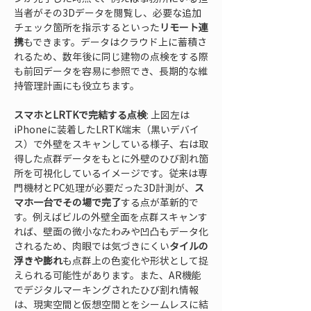
当者がその3Dデータを閲覧し、必要な追加
チェック箇所を指示するといった
リモート連
携
もできます。データはクラウド上に蓄積さ
れるため、数年後に同じ建物の点検をする際
も前回データを容易に参照でき、長期的な維
持管理計画にも役立ちます。
スマホとLRTKで完結する点検
: 上図左は
iPhoneに装着したLRTK端末（黒いデバイ
ス）で外壁をスキャンしている様子、右は取
得した点群データをもとに外壁のひび割れ箇
所を可視化しているイメージです。従来は専
門機材とPC処理が必要だった3D計測が、
ス
マホ一台でその場で完了
する点が革新的で
す。例えばビルの外壁全面を点群スキャンす
れば、壁面の微小なたわみや凹凸もデータ化
されるため、肉眼では気づきにくい
タイルの
浮きや膨れ
も点群上の色変化や形状として捉
えられる可能性があります。また、AR機能
でデジタルマーキングされたひび割れ情報
は、現実空間と仮想空間とをシームレスに結