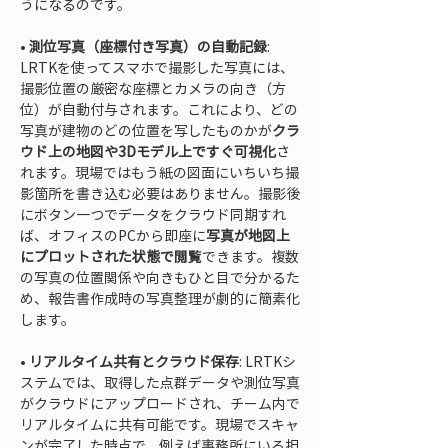
• 
測位写真（座標付き写真）の自動記録
: 
LRTKを使ってスマホで撮影した写真には、
撮影位置の厳密な座標とカメラの向き（方
位）が自動付与されます。これにより、どの
写真が建物のどの位置を写したものかが
クラ
ウド上の地図や3Dモデル上ですぐ可視化
さ
れます。現場ではもう紙の図面にいちいち撮
影箇所を書き込む必要はありません。撮影後
にボタン一つでデータをクラウド同期すれ
ば、オフィスのPCから即座に
写真が地図上
にプロットされた状態で閲覧
できます。複数
の写真の位置関係や向きもひと目で分かるた
め、報告書作成時の写真整理が劇的に簡素化
• 
リアルタイム共有とクラウド保存
: LRTKシ
ステムでは、取得した点群データや測位写真
がクラウドにアップロードされ、チーム内で
リアルタイムに共有可能です。現場でスキャ
ンが完了した時点で、例えば事務所にいる担