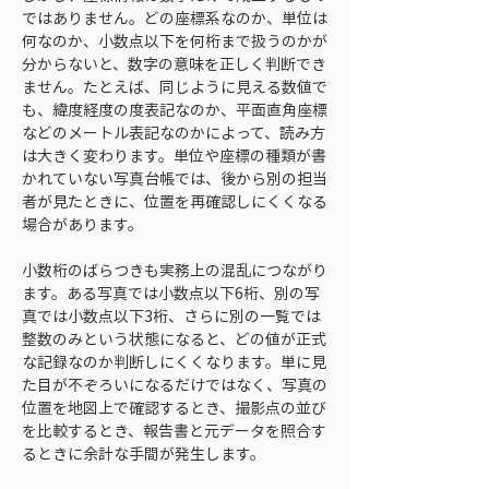
ではありません。どの座標系なのか、単位は
何なのか、小数点以下を何桁まで扱うのかが
分からないと、数字の意味を正しく判断でき
ません。たとえば、同じように見える数値で
も、緯度経度の度表記なのか、平面直角座標
などのメートル表記なのかによって、読み方
は大きく変わります。単位や座標の種類が書
かれていない写真台帳では、後から別の担当
者が見たときに、位置を再確認しにくくなる
場合があります。
小数桁のばらつきも実務上の混乱につながり
ます。ある写真では小数点以下6桁、別の写
真では小数点以下3桁、さらに別の一覧では
整数のみという状態になると、どの値が正式
な記録なのか判断しにくくなります。単に見
た目が不ぞろいになるだけではなく、写真の
位置を地図上で確認するとき、撮影点の並び
を比較するとき、報告書と元データを照合す
るときに余計な手間が発生します。