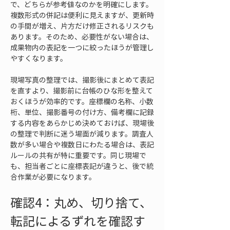
で、どちらが参考値なのかを明確にします。
複数形式の併記は便利に見えますが、更新時
の手間が増え、片方だけ修正されるリスクも
あります。そのため、必要性がない場合は、
成果物内の表記を一つに絞ったほうが管理し
やすくなります。
現場写真の整理では、撮影後にまとめて表記
を直すより、撮影前に台帳のひな形を整えて
おくほうが効率的です。座標欄の名称、小数
桁、単位、撮影番号の付け方、備考欄に記録
する内容をあらかじめ決めておけば、現場後
の整理で判断に迷う場面が減ります。調査人
数が多い場合や複数日にわたる場合は、表記
ルールの共有が特に重要です。同じ現場で
も、担当者ごとに座標表記が違うと、後で統
合作業が必要になります。
確認4：丸め、切り捨て、
転記によるずれを確認す