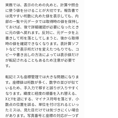
実務では、表示のための丸めと、計算や照合
に使う値を分けることが大切です。報告書で
は見やすい桁数に丸めた値を表示しても、内
部の一覧や元データでは取得時の値を保持し
ておけば、後で詳細確認が必要になったとき
に元の値へ戻れます。反対に、元データを上
書きして桁を落としてしまうと、後から取得
時の値を確認できなくなります。表計算ソフ
トなどで表示桁だけを変えたつもりでも、コ
ピーや書き出しの方法によっては表示値だけ
が転記されることもあるため注意が必要で
す。
転記ミスも座標管理では大きな問題になりま
す。座標値は桁数が多く、数字の並びが似て
いるため、手入力で移すと誤りが入りやすく
なります。緯度と経度の順番を入れ替える、
XとYを逆にする、マイナス符号を落とす、小
数点の位置を誤る、単位を付け忘れるといっ
たミスは、見た目だけでは気づきにくい場合
があります。写真番号と座標の対応が一つず