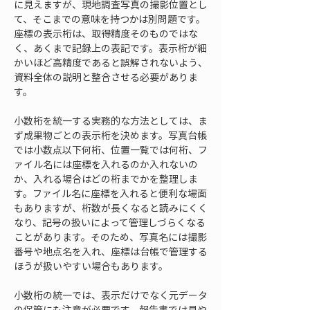
に見えますが、現地調査写真の撮影位置とし
て、そこまでの意味を持つかは別問題です。
座標の表示桁は、取得精度そのものではな
く、あくまで記録上の表記です。表示桁が細
かいほど高精度であると誤解されないよう、
資料全体の説明と整合させる必要がありま
す。
小数桁を統一する実務的な方法としては、ま
ず成果物ごとの表示桁を決めます。写真台帳
では小数点以下何桁、位置一覧では何桁、フ
ァイル名には座標を入れるのか入れないの
か、入れる場合はどの桁までかを整理しま
す。ファイル名に座標を入れると便利な場面
もありますが、桁数が長くなると読みにくく
なり、記号の扱いによって管理しづらくなる
ことがあります。そのため、写真名には撮影
番号や地点名を入れ、座標は台帳で管理する
ほうが扱いやすい場合もあります。
小数桁の統一では、表示だけでなく元データ
の保管にも注意が必要です。報告書では見や