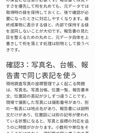
すさを優先して桁を丸めても、元データでは
取得時の値を保持しておくと、後で確認が必
要になったときに対応しやすくなります。最
終成果物に表示する値と、内部で保持する値
を混同しないことが大切です。報告書の見た
目を整えるための丸めと、元データ自体を上
書きして桁を落とす処理は別物として扱うべ
きです。
確認3：写真名、台帳、報
告書で同じ表記を使う
現地調査写真の座標管理でよく起こる問題
は、写真名、写真台帳、位置一覧、報告書本
文、位置図の表記が少しずつ違うことです。
現場で撮影した写真には撮影番号があり、別
の一覧表には地点名があり、報告書には説明
文だけがあり、位置図には別の記号が使われ
ている状態になると、写真と座標の対応を追
うのに時間がかかります。小数桁や単位をそ