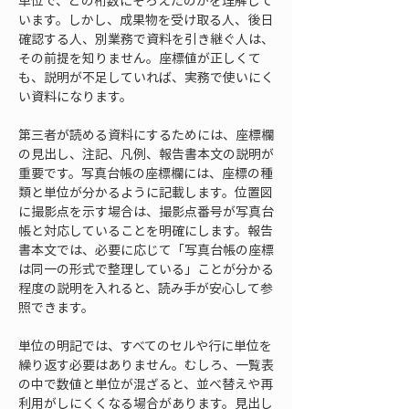
単位で、どの桁数にそろえたのかを理解して
います。しかし、成果物を受け取る人、後日
確認する人、別業務で資料を引き継ぐ人は、
その前提を知りません。座標値が正しくて
も、説明が不足していれば、実務で使いにく
い資料になります。
第三者が読める資料にするためには、座標欄
の見出し、注記、凡例、報告書本文の説明が
重要です。写真台帳の座標欄には、座標の種
類と単位が分かるように記載します。位置図
に撮影点を示す場合は、撮影点番号が写真台
帳と対応していることを明確にします。報告
書本文では、必要に応じて「写真台帳の座標
は同一の形式で整理している」ことが分かる
程度の説明を入れると、読み手が安心して参
照できます。
単位の明記では、すべてのセルや行に単位を
繰り返す必要はありません。むしろ、一覧表
の中で数値と単位が混ざると、並べ替えや再
利用がしにくくなる場合があります。見出し