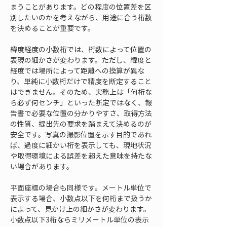
まうことがあります。どの程度の位置差を区
別したいのかを考えながら、用途に合う桁数
を決めることが重要です。
緯度経度の小数桁では、桁数によって位置の
表現の細かさが変わります。ただし、緯度と
経度では場所によって距離への換算が異な
り、単純に小数桁だけで精度を断定すること
はできません。そのため、実務上は「何桁な
ら必ず何センチ」といった断定ではなく、報
告書で必要な位置の分かりやすさ、取得方法
の性質、提出先の要求を踏まえて決めるのが
安全です。写真の撮影位置を示す目的であれ
ば、過度に細かい桁を表示しても、現地状況
や取得環境による誤差を超えた意味を持たな
い場合があります。
平面座標の場合も同様です。メートル単位で
表示する場合、小数点以下を何桁まで扱うか
によって、見かけ上の細かさが変わります。
小数点以下3桁ならミリメートル単位の表示