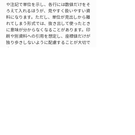
や注記で単位を示し、各行には数値だけをそ
ろえて入れるほうが、見やすく扱いやすい資
料になります。ただし、単位が見出しから離
れてしまう形式では、抜き出して使ったとき
に意味が分からなくなることがあります。印
刷や別資料への引用を想定し、座標値だけが
独り歩きしないように配慮することが大切で
す。
納品前の確認では、まず写真台帳全体を見渡
し、小数桁がそろっているかを確認します。
次に、座標の種類が途中で変わっていないか
を確認します。さらに、写真番号、地点番
号、位置図の記号、報告書本文の参照番号が
対応しているかを確認します。ここで重要な
のは、数字そのものの確認だけでなく、読み
手が迷わないかという視点です。担当者が分
かる資料ではなく、初めて見る人でも追える
資料になっているかを基準にします。
写真の撮影方向や対象物の説明も、座標と合