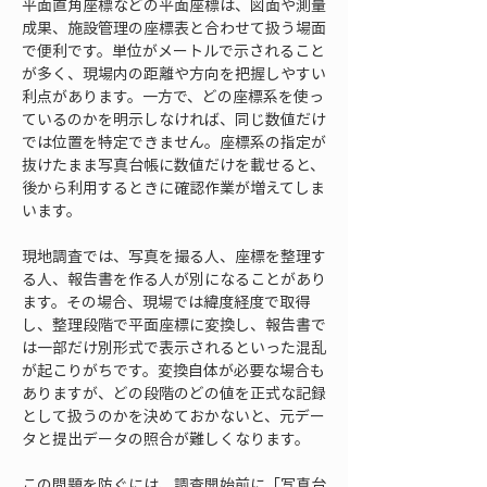
平面直角座標などの平面座標は、図面や測量
成果、施設管理の座標表と合わせて扱う場面
で便利です。単位がメートルで示されること
が多く、現場内の距離や方向を把握しやすい
利点があります。一方で、どの座標系を使っ
ているのかを明示しなければ、同じ数値だけ
では位置を特定できません。座標系の指定が
抜けたまま写真台帳に数値だけを載せると、
後から利用するときに確認作業が増えてしま
います。
現地調査では、写真を撮る人、座標を整理す
る人、報告書を作る人が別になることがあり
ます。その場合、現場では緯度経度で取得
し、整理段階で平面座標に変換し、報告書で
は一部だけ別形式で表示されるといった混乱
が起こりがちです。変換自体が必要な場合も
ありますが、どの段階のどの値を正式な記録
として扱うのかを決めておかないと、元デー
タと提出データの照合が難しくなります。
この問題を防ぐには、調査開始前に「写真台