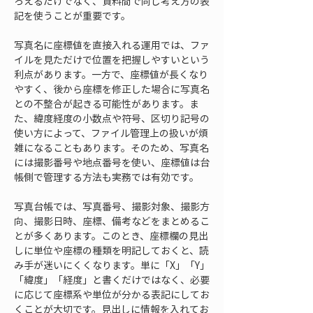
ろえるだけでなく、資料間で同じ考え方の表
記を使うことが重要です。
写真名に座標値を直接入れる運用では、ファ
イルを見ただけで位置を把握しやすいという
利点があります。一方で、座標値が長くなり
やすく、後から座標を修正した場合に写真名
との不整合が起きる可能性があります。ま
た、緯度経度の小数点や符号、区切り記号の
使い方によって、ファイル管理上の扱いが煩
雑になることもあります。そのため、写真名
には撮影番号や地点番号を使い、座標値は台
帳側で管理する方法も実務では有効です。
写真台帳では、写真番号、撮影対象、撮影方
向、撮影日時、座標、備考などをまとめるこ
とが多くあります。このとき、座標欄の見出
しに単位や座標の種類を明記しておくと、読
み手が迷いにくくなります。単に「X」「Y」
「緯度」「経度」と書くだけではなく、必要
に応じて座標系や単位が分かる表記にしてお
くことが大切です。見出しに情報を入れてお