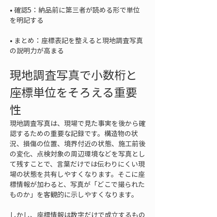
• 
確認5：納品前に第三者が読める形で単位
• 
まとめ：座標表記を整えると現地調査写真
の説明力が高まる
現地調査写真で小数桁と
座標単位をそろえる重要
性
現地調査写真は、現場で見た事実を後から確
認するための重要な記録です。構造物の状
況、損傷の位置、境界付近の状態、施工前後
の変化、点検対象の周辺環境などを写真とし
て残すことで、言葉だけでは伝わりにくい現
場の状態を共有しやすくなります。そこに座
標情報が加わると、写真が「どこで撮られた
ものか」を客観的に示しやすくなります。
しかし、座標情報は数字だけで成立するもの