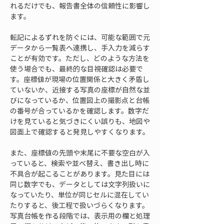
れるだけでも、報告書全体の信頼性に影響し
ます。
転記によるずれを防ぐには、可能な範囲で元
データから一覧表へ連携し、手入力を減らす
ことが有効です。ただし、どのような方法を
使う場合でも、最終的な目視確認は必要で
す。座標値が現場の位置関係と大きく矛盾し
ていないか、近接する写真の座標が自然な並
びになっているか、位置図上の撮影点と台帳
の番号が合っているかを確認します。数字だ
けを見ていると気づきにくい誤りも、地図や
図面上で確認すると発見しやすくなります。
また、座標値の先頭や末尾に不要な空白が入
っていると、検索や並べ替え、書き出し時に
不具合が起こることがあります。見た目には
同じ数字でも、データとしては文字列扱いに
なっていたり、単位が同じセルに混在してい
たりすると、後工程で扱いづらくなります。
写真台帳を作る段階では、表示用の欄と処理