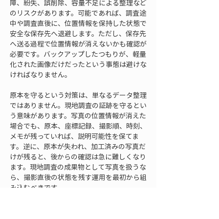
障、紛失、誤削除、容量不足による整理など
のリスクがあります。可能であれば、調査途
中や調査直後に、位置情報を保持した状態で
安全な保存先へ退避します。ただし、保存先
へ送る過程で位置情報が消えないかも確認が
必要です。バックアップしたつもりが、軽量
化された画像だけだったという事態は避けな
ければなりません。
原本を守るという対策は、単なるデータ整理
ではありません。現地調査の証跡を守るとい
う意味があります。写真の位置情報が消えた
場合でも、原本、座標記録、撮影順、時刻、
メモが残っていれば、説明可能性を保てま
す。逆に、原本が失われ、加工済みの写真だ
けが残ると、後からの確認は急に難しくなり
ます。現地調査の成果物として写真を扱うな
ら、撮影直後の状態を残す運用を最初から組
み込むべきです。
対策5 調査当日に写真と