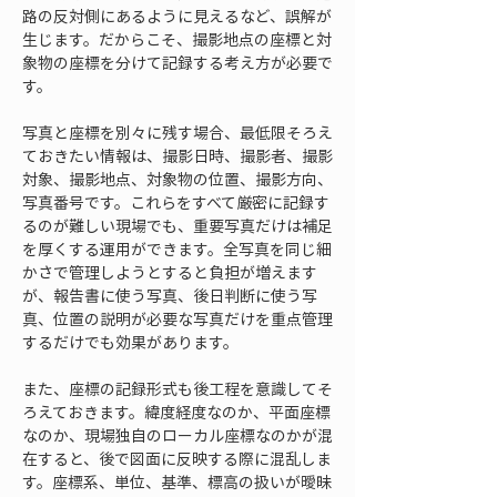
路の反対側にあるように見えるなど、誤解が
生じます。だからこそ、撮影地点の座標と対
象物の座標を分けて記録する考え方が必要で
す。
写真と座標を別々に残す場合、最低限そろえ
ておきたい情報は、撮影日時、撮影者、撮影
対象、撮影地点、対象物の位置、撮影方向、
写真番号です。これらをすべて厳密に記録す
るのが難しい現場でも、重要写真だけは補足
を厚くする運用ができます。全写真を同じ細
かさで管理しようとすると負担が増えます
が、報告書に使う写真、後日判断に使う写
真、位置の説明が必要な写真だけを重点管理
するだけでも効果があります。
また、座標の記録形式も後工程を意識してそ
ろえておきます。緯度経度なのか、平面座標
なのか、現場独自のローカル座標なのかが混
在すると、後で図面に反映する際に混乱しま
す。座標系、単位、基準、標高の扱いが曖昧