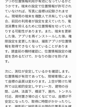
プリの位置情報利用が有効になっているかど
うかです。端末の設定で位置情報が許可され
ていなければ、写真に座標は記録されませ
ん。現場用の端末を複数人で共有している場
合、前回の利用者が設定を変えていたり、電
池消費を抑えるために位置情報を切っていた
りする可能性があります。また、端末を更新
した後、アプリを再インストールした後、権
限設定を変更した後は、撮影アプリが位置情
報を取得できなくなっていることがありま
す。調査前の機材確認に、位置情報設定の確
認を含めるだけで、かなりの抜けを防げま
す。
次に、測位が安定しているかを確認します。
位置情報が有効であっても、現場環境によっ
て座標の品質は変わります。上空が開けた場
所では比較的安定しやすい一方、建物の谷
間、山林、法面下、橋梁下、屋内、トンネル
付近、資材置き場の近くなどでは、座標が不
安定になったり、取得に時間がかかったりし
ます。撮影前に地図表示や現在位置表示を確