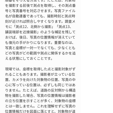
順番をそろえる方法です。たとえば、対象物
を撮影する前後で測点を取得し、その測点番
号と写真番号を対応させます。写真ファイル
名が自動連番であっても、撮影時刻と測点時
刻が近ければ照合しやすくなります。調査メ
モに「測点12、北側から撮影」「測点13、
舗装端部を近接撮影」のような補足を残して
おけば、後日、写真の位置情報が消えていて
も復元の手がかりになります。重要なのは、
写真と座標が一対一でなくても、少なくとも
どの写真がどの範囲や測点に関係するかを追
える状態にしておくことです。
現場では、座標を取得した点と撮影対象がず
れることもあります。撮影者が立っている位
置、カメラを向けた対象物の位置、写真の中
心に写っている位置は、必ずしも同じではあ
りません。たとえば、道路の反対側から構造
物を撮影した場合、写真の位置情報は撮影者
の立ち位置を示すことが多く、対象物の座標
とは一致しません。これを理解せずに写真の
位置情報だけを図面に落とすと、対象物が道