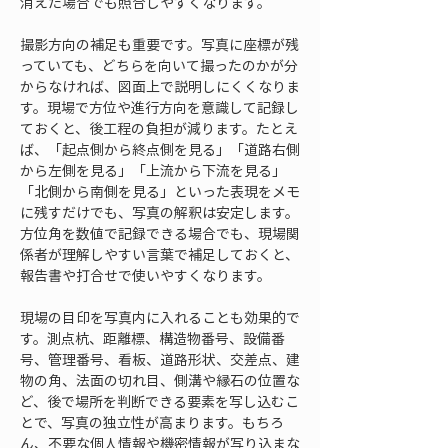
消えた場合でも照合しやすくなります。
撮影方向の補足も重要です。写真に座標が残
っていても、どちらを向いて撮ったのかが分
からなければ、図面上で説明しにくくなりま
す。現場で方位や進行方向を意識して記録し
ておくと、後工程の負担が減ります。たとえ
ば、「起点側から終点側を見る」「道路右側
から左側を見る」「上流から下流を見る」
「北側から南側を見る」といった表現をメモ
に残すだけでも、写真の解釈は安定します。
方位角を数値で記録できる場合でも、現場関
係者が理解しやすい言葉で補足しておくと、
報告書や打合せで使いやすくなります。
現場の目印を写真内に入れることも効果的で
す。測点杭、距離標、構造物番号、設備番
号、管理番号、看板、道路形状、交差点、建
物の角、法面の切れ目、側溝や縁石の位置な
ど、後で場所を判断できる要素を写し込むこ
とで、写真の独立性が高まります。もちろ
ん、不要な個人情報や機密情報が写り込まな