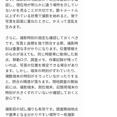
認し、現在地が明らかに違う場所を示してい
ないかを見ることが大切です。数十メートル
以上ずれている状態で撮影を始めると、後で
写真を図面に重ねたときに、かえって混乱を
生みます。
さらに、撮影時刻の設定も確認しておくべき
です。写真と座標を後で照合する際、撮影時
刻は重要な手がかりになります。位置情報そ
のものが消えても、同じ時間帯に取得した測
点、移動ログ、調査メモ、作業記録が残って
いれば、写真の位置を推定できる場合があり
ます。しかし、端末の時刻がずれていたり、
複数端末の時刻がそろっていなかったりする
と、照合の精度が落ちます。現地調査の開始
前には、撮影端末、測位端末、記録用端末の
時刻が大きくずれていないか確認しておくと
安心です。
撮影前の試し撮りも有効です。調査開始地点
や基準となる分かりやすい場所で一枚撮影