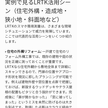
実例で見るLRTK活用シー
ン（住宅外構・造成地・
狭小地・斜面地など）
LRTKのスマホ簡易測量は、さまざまな現場
シチュエーションで威力を発揮しています。
ここでは代表的な活用シーンをいくつか紹介
します。
• 
住宅の外構リフォーム:
 一戸建て住宅のリ
フォーム外構工事では、既存の建物や庭の状
況を正確に測っておくことが重要です。
LRTKなら住宅外観から敷地全体まで詳細に
スキャンできるので、門扉の位置やアプロー
チ形状を現況に即したプランニングが可能で
す。例えば建物外壁や窓位置を点群で把握し
ておけば、新設するウッドデッキやテラス屋
根の配置もピタリと合う設計ができます。完
成後に「扉が開かなかった」「窓に被ってし
まった」というミスを未然に防げるのは大き
な利点です。取得した点群はクラウド経由で