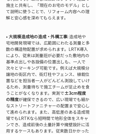
施主と共有し、「現在のお宅のモデル」とし
て説明に使うことで、リフォーム内容への理
解と安心感を深めてもらえます。

• 
大規模造成地の造成・外構工事:
 造成地や
宅地開発現場では、広範囲にわたる測量と多
数の構造物配置が求められます。LRTK導入
により、従来は測量班が必要だった敷地内の
基準点出しや各設備の位置出しも、一人で
次々とマーキング可能です。例えば大規模分
譲地の街区内で、街灯柱やフェンス、植栽位
置などを担当者一人がどんどん測設していけ
るため、測量待ちで施工チームが足止めを食
うことがなくなります。実測で
±3cm程度
の精度
が確保できるので、広い現場でも細か
なストリートファニチャーの配置まで安心し
て進められます。また、高低差のある造成現
場でもLRTKなら短時間で地形全体をスキャ
ンでき、造成前後の土量計算や擁壁設計に活
用するケースもあります。従来数日かかった