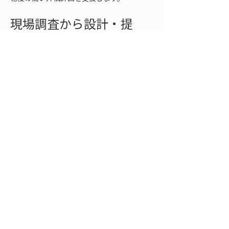
現場調査から設計・提
案・施工管理まで一気通
貫対応
LRTKを導入することで、外構業者は
現場調
査から設計・提案・施工管理までを一貫して
自社内で完結
できるようになります。測量を
自前で行えるため他部署や外部業者との日程
調整が不要になり、現場調査後すぐに設計作
業へ移行できます。点群データはそのまま設
計ツールに読み込んで活用できるため、設計
担当者への情報伝達ミスも起こりません。設
計段階で作成した3DモデルはLRTKクラウド
上で共有し、営業担当が施主へのプレゼンに
流用する、といった社内連携もスムーズで
す。
施工段階でもLRTKは威力を発揮します。現
場監督や職人がLRTKアプリを使えば、設計