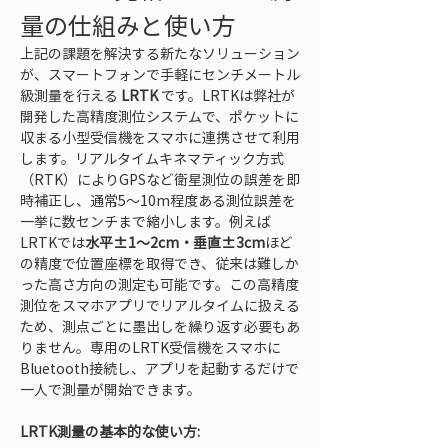
量の仕組みと使い方
上記の課題を解決する新たなソリューション
が、スマートフォンで手軽にセンチメートル
級測量を行える 
LRTK
 です。LRTKは弊社が
開発した高精度測位システムで、ポケットに
収まる小型受信機をスマホに連携させて利用
します。リアルタイムキネマティック方式
（RTK）によりGPSなど衛星測位の誤差を即
時補正し、通常5～10m程度ある測位誤差を
一挙に数センチまで縮小します。例えば
LRTKでは
水平±1～2cm・垂直±3cm
ほど
の精度で位置座標を取得でき、従来は難しか
った高さ方向の測定も可能です。この高精度
測位をスマホアプリでリアルタイムに扱える
ため、測点ごとに墨出しを繰り返す必要もあ
りません。専用のLRTK受信機をスマホに
Bluetooth接続し、アプリを起動するだけで
一人で測量が開始できます。
LRTK測量の基本的な使い方: