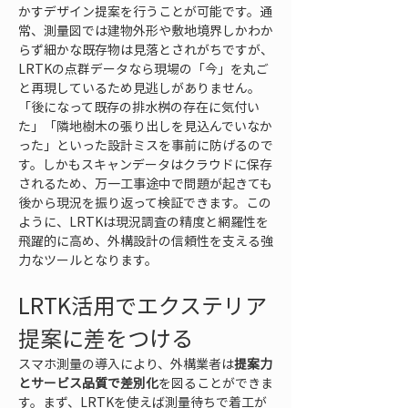
かすデザイン提案を行うことが可能です。通
常、測量図では建物外形や敷地境界しかわか
らず細かな既存物は見落とされがちですが、
LRTKの点群データなら現場の「今」を丸ご
と再現しているため見逃しがありません。
「後になって既存の排水桝の存在に気付い
た」「隣地樹木の張り出しを見込んでいなか
った」といった設計ミスを事前に防げるので
す。しかもスキャンデータはクラウドに保存
されるため、万一工事途中で問題が起きても
後から現況を振り返って検証できます。この
ように、LRTKは現況調査の精度と網羅性を
飛躍的に高め、外構設計の信頼性を支える強
力なツールとなります。
LRTK活用でエクステリア
提案に差をつける
スマホ測量の導入により、外構業者は
提案力
とサービス品質で差別化
を図ることができま
す。まず、LRTKを使えば測量待ちで着工が