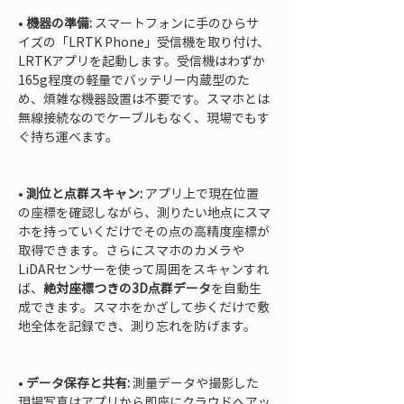
• 
機器の準備:
 スマートフォンに手のひらサ
イズの「LRTK Phone」受信機を取り付け、
LRTKアプリを起動します。受信機はわずか
165g程度の軽量でバッテリー内蔵型のた
め、煩雑な機器設置は不要です。スマホとは
無線接続なのでケーブルもなく、現場でもす
ぐ持ち運べます。

• 
測位と点群スキャン:
 アプリ上で現在位置
の座標を確認しながら、測りたい地点にスマ
ホを持っていくだけでその点の高精度座標が
取得できます。さらにスマホのカメラや
LiDARセンサーを使って周囲をスキャンすれ
ば、
絶対座標つきの3D点群データ
を自動生
成できます。スマホをかざして歩くだけで敷
地全体を記録でき、測り忘れを防げます。

• 
データ保存と共有:
 測量データや撮影した
現場写真はアプリから即座にクラウドへアッ