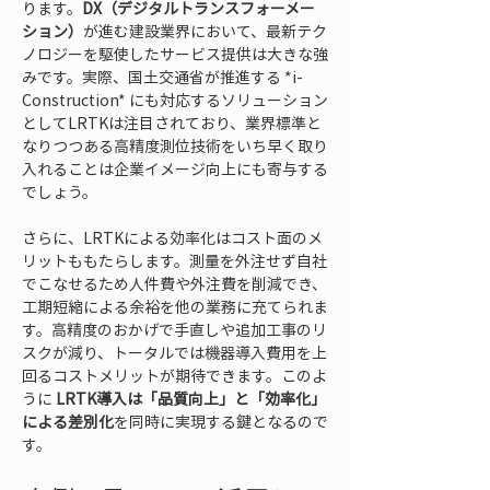
ります。
DX（デジタルトランスフォーメー
ション）
が進む建設業界において、最新テク
ノロジーを駆使したサービス提供は大きな強
みです。実際、国土交通省が推進する *i-
Construction* にも対応するソリューション
としてLRTKは注目されており、業界標準と
なりつつある高精度測位技術をいち早く取り
入れることは企業イメージ向上にも寄与する
でしょう。
さらに、LRTKによる効率化はコスト面のメ
リットももたらします。測量を外注せず自社
でこなせるため人件費や外注費を削減でき、
工期短縮による余裕を他の業務に充てられま
す。高精度のおかげで手直しや追加工事のリ
スクが減り、トータルでは機器導入費用を上
回るコストメリットが期待できます。このよ
うに 
LRTK導入は「品質向上」と「効率化」
による差別化
を同時に実現する鍵となるので
す。