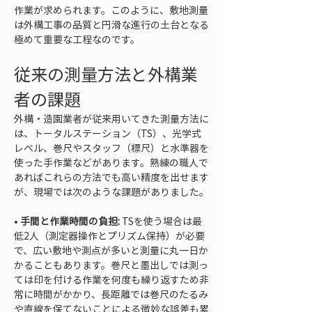
作業が求められます。このように、敷地測量
は外構工事の品質と円滑な進行の土台となる
極めて重要な工程なのです。
従来の測量方法と外構業
者の課題
外構・造園業者が従来用いてきた測量方法に
は、トータルステーション（TS）、光学式
レベル、巻尺やスタッフ（標尺）と水準器を
使った手作業などがあります。熟練の職人で
あればこれらの方法でも高い精度を出せます
が、現場では次のような課題がありました。
• 
手間と作業時間の負担:
 TSを使う場合は最
低2人（測定器操作とプリズム保持）が必要
で、広い敷地や測点が多いと測量に丸一日か
かることもあります。巻尺と墨出しでは測っ
ては印を付ける作業を何度も繰り返すため非
常に時間がかかり、長距離では巻尺のたるみ
や直線を保てないことによる微妙な誤差も累