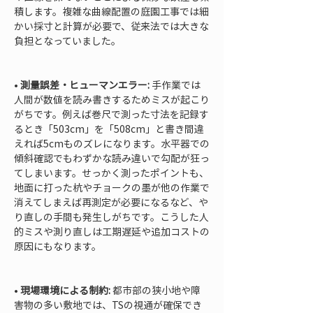
積します。複雑な曲線配置の庭園工事では細
かい採寸と計算が必要で、従来法では大きな
負担となっていました。

• 
測量誤差・ヒューマンエラー:
 手作業では
人間が数値を読み書きするためミスが起こり
がちです。例えば巻尺で測った寸法を記録す
るとき「503cm」を「508cm」と書き間違
えれば5cmものズレになります。水平器での
傾斜確認でもわずかな読み違いで勾配が狂っ
てしまいます。せっかく測ったポイントも、
地面に打った杭やチョークの墨が他の作業で
消えてしまえば再測定が必要になるなど、や
り直しの手間も発生しがちです。こうした人
的ミスや測り直しは工期遅延や追加コストの
原因にもなります。

• 
現場環境による制約:
 都市部の狭小地や障
害物の多い敷地では、TSの視通が確保でき