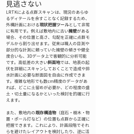
見逃さない
LRTKによる点群スキャンは、現況のあらゆ
るディテールを余すことなく記録するため、
外構計画における
現状把握ツール
として非常
に有用です。例えば敷地内に古い
擁壁
がある
場合、その位置と高さ、勾配を正確に点群モ
デルから割り出せます。従来は職人の目測や
部分的な計測に頼っていた擁壁の傾きや健全
度合いも、3Dデータ上で客観的に分析可能
です。高低差の大きい
斜面地
では、地表の起
伏を詳細にスキャンしておくことで造成や排
水計画に必要な断面図を自由に作成できま
す。複雑な地形でも数cm精度のデータがあ
れば、どこに土留めが必要か、どの程度の盛
土・切土量になるかといった検討を的確に行
えます。
また、敷地内の
既存構造物
（庭石・樹木・物
置・ポール灯など）の位置も点群から正確に
把握できます。これにより、計画段階でそれ
らを避けたレイアウトを検討したり、逆に活