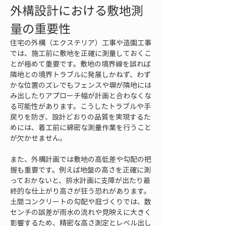
外構設計における敷地測
量の重要性
住宅の外構（エクステリア）工事や造園工事
では、施工前に敷地を正確に測量しておくこ
とが極めて重要です。敷地の境界線を誤れば
隣地との境界トラブルに発展しかねず、わず
かな位置のズレでもフェンスや塀が隣地には
み出したりアプローチ幅が計画と合わなくな
る可能性があります。こうしたトラブルや手
戻りを防ぎ、設計どおりの品質を実現するた
めには、着工前に綿密な測量作業を行うこと
が欠かせません。
また、外構計画では敷地の高低差や勾配の把
握も重要です。例えば地盤の高さを正確に測
っておかないと、排水計画に支障が出たり最
終的な仕上がり高さが狂う恐れがあります。
土間コンクリートの勾配や庭づくりでは、数
センチの誤差が雨水の流れや見映えに大きく
影響するため、精密な高さ測定とレベル出し