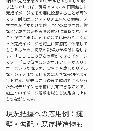
計図や完成予想の3Dモデルをあらかじめ取
り込んでおけば、現場でスマホの画面越しに
完成イメージをその場に投影
することが可能
です。例えばエクステリア工事の提案時、ス
マホをかざすだけで施工予定の庭や門扉、塀
など完成後の姿を実際の敷地に重ねて見せる
ことができます。図面だけでは伝わりにくか
った完成イメージを施主に直感的に体感して
もらえるため、提案の説得力が格段に増しま
す。「ここにこの高さの塀ができるイメージ
です」「この位置にシンボルツリーが入りま
す」といった説明を、実景と合成したリアル
なビジュアルで示せるのは大きな差別化ポイ
ントです。従来は完成後まで確認できなかっ
た外構デザインを事前に共有できることで、
施主とのイメージ齟齬を減らし満足度向上に
もつながります。
現況把握への応用例：擁
壁・勾配・既存構造物も