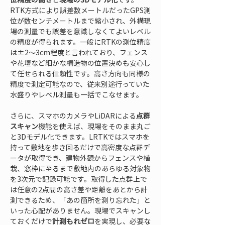
RTK方式により誤差数メートルだったGPS測
位が数センチメートルまで縮小され、外構現
場の測量でも誤差を意識しなくてよいレベル
の精度が得られます。一般にRTKの測位精度
は±2～3cm程度と言われており、フェンス
や花壇など細かな構造物の位置決めも安心し
て任せられる信頼性です。高さ方向も同様の
精度で測定可能なので、従来別途行っていた
水盛りやレベル測量も一括でこなせます。
さらに、スマホのカメラやLiDARによる
点群
スキャン
機能を使えば、現場をそのまま丸ご
と3Dモデル化できます。LRTKではスマホを
持って敷地を歩き回るだけで高密度な点群デ
ータが取得でき、建物外観からフェンスや植
栽、窓枠に至るまで敷地内のあらゆる対象物
を3次元で記録可能です。取得した点群上で
は任意の2点間の高さ差や距離をあとから計
測できるため、「あの箇所を測り忘れた」と
いった心配がありません。現場でスキャンし
ておくだけで
計測もれゼロ
を実現し、必要な