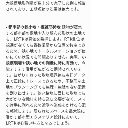
大規模地形測量が数十分で完了した例も報告
されており、工期短縮の効果は絶大です。

• 
都市部の狭小地・複雑形状地:
 建物が密集
する都市部の敷地や入り組んだ形状の土地で
も、LRTKは真価を発揮します。RTK測位は
視通がなくても複数衛星から位置を特定でき
るため、狭小地でトータルステーションが使
いにくい状況でも問題ありません。実際、
小
規模現場や狭小地での測量に特に有効
で、今
後ますます活用が広がると期待されていま
す。曲がりくねった敷地境界線も点群データ
上で正確にトレースできるため、不整形な土
地のプランニングでも無理・無駄のない配置
を割り出せます。狭い路地に面した敷地でも
大がかりな機材を持ち込む必要がなく、スマ
ホ片手に測れるため近隣へ迷惑をかける心配
も軽減します。限られたスペースを最大限に
活かす都市型エクステリア設計において、
LRTKは心強い味方となるでしょう。
