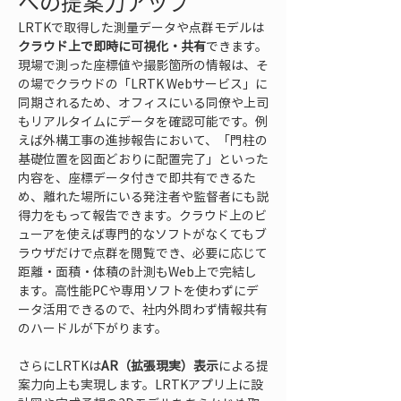
への提案力アップ
LRTKで取得した測量データや点群モデルは
クラウド上で即時に可視化・共有
できます。
現場で測った座標値や撮影箇所の情報は、そ
の場でクラウドの「LRTK Webサービス」に
同期されるため、オフィスにいる同僚や上司
もリアルタイムにデータを確認可能です。例
えば外構工事の進捗報告において、「門柱の
基礎位置を図面どおりに配置完了」といった
内容を、座標データ付きで即共有できるた
め、離れた場所にいる発注者や監督者にも説
得力をもって報告できます。クラウド上のビ
ューアを使えば専門的なソフトがなくてもブ
ラウザだけで点群を閲覧でき、必要に応じて
距離・面積・体積の計測もWeb上で完結し
ます。高性能PCや専用ソフトを使わずにデ
ータ活用できるので、社内外問わず情報共有
のハードルが下がります。
さらにLRTKは
AR（拡張現実）表示
による提
案力向上も実現します。LRTKアプリ上に設