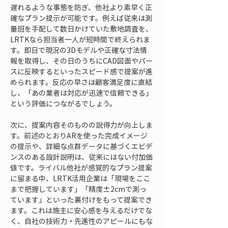
遅れるような事態を防ぎ、他社より素早く正
確なプラン提示が可能です。例えば従来は測
量班を手配して数日かけていた敷地調査を、
LRTKなら担当者一人が短時間で終えられま
す。即日で現況の3Dモデルや正確な寸法情
報を取得し、その日のうちにCAD図面やパー
スに反映するといったスピード感で提案が進
められます。反応の早さは顧客満足度に直結
し、「あの業者は対応が迅速で信頼できる」
という評価につながるでしょう。
次に、提案内容そのものの説得力が向上しま
す。前述のとおりARを使った完成イメージ
の提示や、詳細な点群データに基づくエビデ
ンスのある設計説明は、従来にはない付加価
値です。ライバル他社が感覚的なプラン提案
に留まる中、LRTK活用企業は「現場をここ
まで把握しています」「精度±2cmで測っ
ています」といった裏付けをもって提案でき
ます。これは施主に安心感を与えるだけでな
く、自社の技術力・先進性のアピールにもな