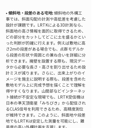
• 
傾斜地・段差のある宅地:
 傾斜地の外構工
事では、斜面勾配の計測や高低差を考慮した
設計が課題です。LRTKによる3D計測なら、
斜面地の高さ情報を面的に取得できるため、
どの部分をカットしてどこに土を盛るかとい
った判断が的確に行えます。例えば敷地に高
さ2mの段差がある場合でも、点群モデルか
ら段差の形状や周囲との兼ね合いを詳細に分
析できます。擁壁を設置する際も、現況デー
タから必要な長さ・高さを割り出せるため設
計ミスが減ります。さらに、出来上がりのイ
メージを施主に説明する際も、段差を含めた
敷地モデル上に完成予想を描くことで理解を
得やすくなります。山間部などインターネッ
ト接続が不安定な現場でも、LRTK受信機は
日本の準天頂衛星「みちびき」から配信され
るCLAS信号を利用できるため、高精度測位
が維持できます。このように、斜面地や段差
地でもLRTKは安定した測量を可能にし、難
易度の高い外構計画を支援します。