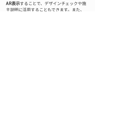
AR表示
することで、デザインチェックや施
主説明に活用することもできます。また、
LRTKは日本の平面直角座標系に対応してい
るため、自社の図面座標系と統一することで
現場と設計図の照合がより容易になります。
最初は小規模な現場から試してみるなど、社
内でノウハウを蓄積しつつ段階的に導入する
とスムーズです。

• 
現場での運用工夫
: 現場でLRTKを使う際
は、機器やスマホのバッテリー管理を徹底
し、必要に応じてモバイルバッテリーを携行
しましょう。夏場の直射日光下では画面が見
づらくなるため、タブレット併用や日除けの
活用も有効です。また、測量したい点にはあ
らかじめ目印を付けておく、AR表示を確認
する際は周囲の安全に配慮するといった基本
的な心掛けも大切です。LRTK自体の操作は
直感的ですが、事前に練習しておき現場で慌
てないようにすれば、より円滑に活用できる