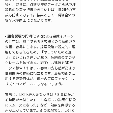
等）。さらに、点群や座標データから地中埋
設物の位置を把握できていれば、掘削時の事
故も防止できます。結果として、現場全体の
安全水準向上につながります。

• 
顧客説明の円滑化
: ARによる完成イメージ
の共有は、施主であるお客様との合意形成を
大幅に容易にします。提案段階で視覚的に理
解してもらえるため、「思っていたのと違
う」という行き違いが減り、契約後の変更や
クレームを防ぎます。施工中も進捗を3Dデ
ータで報告すれば、お客様の安心感が高まり
信頼関係の構築に役立ちます。最新技術を活
用する姿勢自体が、御社のプロフェッショナ
リズムのアピールにもなるでしょう。
実際に、LRTK導入企業からは「測量にかか
る時間が半減した」「お客様への説明が格段
にスムーズになった」など、効果を実感する
声が上がっています。別の現場では、LRTK