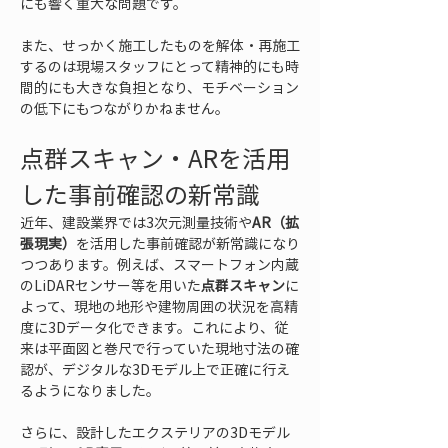
にも響く重大な問題です。
また、せっかく施工したものを解体・再施工
するのは現場スタッフにとって精神的にも時
間的にも大きな負担となり、モチベーション
の低下にもつながりかねません。
点群スキャン・ARを活用
した事前確認の新常識
近年、建設業界では3次元測量技術や
AR（拡
張現実）
を活用した事前確認が新常識になり
つつあります。例えば、スマートフォン内蔵
のLiDARセンサー等を用いた
点群スキャン
に
よって、現地の地形や建物周囲の状況を高精
度に3Dデータ化できます。これにより、従
来は平面図と巻尺で行っていた現地寸法の確
認が、デジタルな3Dモデル上で正確に行え
るようになりました。
さらに、設計したエクステリアの3Dモデル