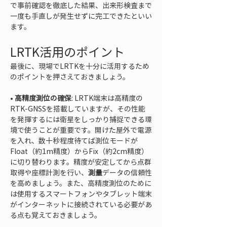
で事前確認を徹底した結果、出来形検査まで
一度も手直しが発生せずに完工できたといい
ます。
LRTK活用のポイント
最後に、現場でLRTKを十分に活用するため
のポイントを押さえておきましょう。
• 
高精度測位の確保
: LRTK端末は高精度の
RTK-GNSSを搭載していますが、その性能
を発揮するには衛星をしっかり捕捉できる環
境で使うことが重要です。開けた屋外で電源
を入れ、数十秒程度待てば測位モードが
Float（約1m精度）からFix（約2cm精度）
に切り替わります。精度が安定してから点群
取得や座標計測を行い、
測量
データの信頼性
を高めましょう。また、高精度測位のために
は使用するスマートフォンやタブレット端末
がインターネットに接続されている必要があ
る点も覚えておきましょう。
