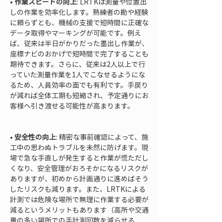
• 
作業スピードの向上
: LRTKは測量や位置出
しの作業を効率化します。熟練者の勘や経験
に頼らずとも、機械の支援で短時間に正確な
データ取得やマーキングが可能です。例え
ば、従来は半日がかりだった墨出し作業が、
座標ナビのおかげで短時間で完了することも
期待できます。さらに、従来は2人以上で行
っていた測量作業を1人でこなせるようにな
るため、人員効率の面でも有利です。手戻り
が減れば全体工期も短縮され、予定通りにお
客様へ引き渡せる可能性が高まります。

• 
安全性の向上
: 精密な事前確認によって、施
工中の思わぬトラブルを未然に防げます。現
場で急な手直しが発生すると作業が慌ただし
くなり、安全管理がおろそかになるリスクが
ありますが、初めから計画通りに進めばそう
したリスクも減ります。また、LRTKによる
計測では危険な場所で無理に作業する必要が
減るというメリットもあります（高所や交通
量の多い場所での手計測回数を減らせる