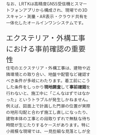
なお、LRTKは高精度GNSS受信機とスマー
トフォンアプリから構成され、現場での3D
スキャン・測量・AR表示・クラウド共有を
一体化したオールインワンシステムです。
エクステリア・外構工事
における事前確認の重要
性
住宅のエクステリア・外構工事は、建物や近
隣環境との取り合い、地盤や配管など確認す
べき条件が多岐にわたります。着工前にこう
した条件をしっかり
現地調査
して
事前確認
を
行わないと、施工中に「こんなはずではなか
った」というトラブルが発生しかねません。
例えば、図面上で計画した門扉の位置が実際
の地形勾配と合わず施工し直しになったり、
建物本体の工事との段取りずれで無駄な待ち
時間が生じたりするケースがあります。特に
小規模な現場では、一見些細な見落としが全