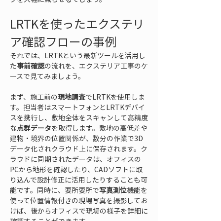
LRTKを使ったエクステリ
ア確認フローの事例
それでは、LRTKという最新ツールを活用し
た
事前確認
の流れを、エクステリア工事のケ
ースで見てみましょう。
まず、施工前の
現地調査
でLRTKを使用しま
す。担当者はスマートフォンとLRTKデバイ
スを携行し、敷地全体をスキャンして高精度
な
点群データ
を取得します。敷地の高低差や
建物・境界の位置関係が、数分の作業で3D
データ化されクラウド上に保存されます。ク
ラウドに同期されたデータは、オフィスの
PCから地形を確認したり、CADソフトに取
り込んで設計修正に活用したりすることも可
能です。同時に、要所要所で
写真測位
機能を
使って位置情報付きの現場写真を撮影してお
けば、後からオフィスで現場の様子を詳細に