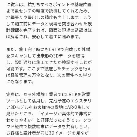
に従えば、杭打ちすべきポイントや基礎位置
まで数センチの精度で誘導してくれるため、
地縄張りや墨出しの精度も向上します。こう
して施工前にデータと現場を突き合わせた
設
計確認
を完了すれば、図面と現場の齟齬はほ
ぼ解消され、安心して着工に臨めます。
また、施工完了時にもLRTKで完成した外構
をスキャンして
出来形
の3Dデータを取得
し、設計通りに施工できたか検証することが
可能です。ここまで徹底したチェックを行え
ば品質管理も万全となり、次の案件への学び
にもなります。
実際に、ある外構施工業者ではLRTKを営業
ツールとして活用し、完成予定のエクステリ
ア3Dモデルをお客様宅の敷地にAR投影して
見せたところ、「イメージが具体的で非常に
わかりやすい」と好評だったそうです。クラ
ウド経由で複数端末にデータを共有し合い、
お客様と設計者が同じ3Dイメージを見なが