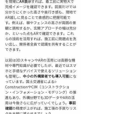
を現場に
AR表示
すれば、着工前に実物大で
完成イメージを確認できます。図面だけでは
分かりにくかった高さや奥行き感も、現地で
AR越しに見ることで直感的に把握可能で
す。例えば、塀やフェンスの高さが周囲の景
観と調和するか、玄関アプローチの幅は充分
か、といった点もARで確認できます。これ
らの技術を活用すれば、施工前に問題点を洗
い出し、関係者全員で認識を共有することが
できます。
以前は3DスキャンやARの活用には高額な機
材や専門知識が必要でしたが、最近ではスマ
ホと手頃なデバイスで使えるソリューション
も登場し、
中小の外構業者でも導入可能
にな
っています。国土交通省によるi-
ConstructionやCIM（コンストラクショ
ン・インフォメーション・モデリング）の推
進もあり、外構分野でも3DデータやARの活
用は今後さらに広がっていくでしょう。
事前
確認
の精度が上がれば、施工後の手戻りリス
クを大幅に減らせるでしょう。