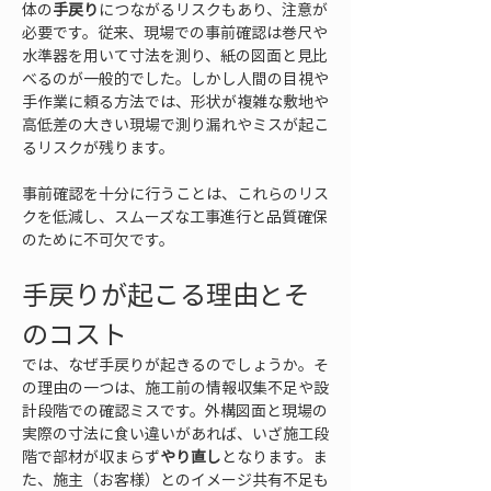
体の
手戻り
につながるリスクもあり、注意が
必要です。従来、現場での事前確認は巻尺や
水準器を用いて寸法を測り、紙の図面と見比
べるのが一般的でした。しかし人間の目視や
手作業に頼る方法では、形状が複雑な敷地や
高低差の大きい現場で測り漏れやミスが起こ
るリスクが残ります。
事前確認を十分に行うことは、これらのリス
クを低減し、スムーズな工事進行と品質確保
のために不可欠です。
手戻りが起こる理由とそ
のコスト
では、なぜ手戻りが起きるのでしょうか。そ
の理由の一つは、施工前の情報収集不足や設
計段階での確認ミスです。外構図面と現場の
実際の寸法に食い違いがあれば、いざ施工段
階で部材が収まらず
やり直し
となります。ま
た、施主（お客様）とのイメージ共有不足も