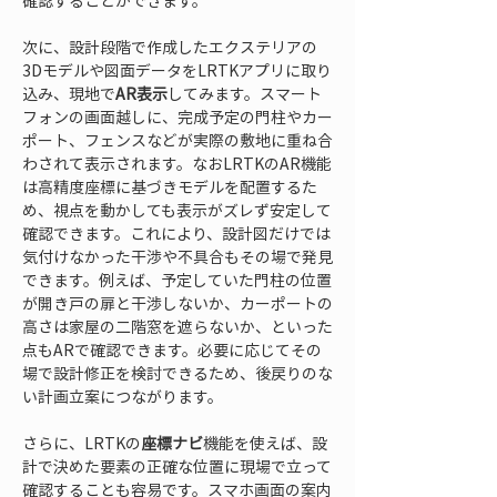
確認することができます。
次に、設計段階で作成したエクステリアの
3Dモデルや図面データをLRTKアプリに取り
込み、現地で
AR表示
してみます。スマート
フォンの画面越しに、完成予定の門柱やカー
ポート、フェンスなどが実際の敷地に重ね合
わされて表示されます。なおLRTKのAR機能
は高精度座標に基づきモデルを配置するた
め、視点を動かしても表示がズレず安定して
確認できます。これにより、設計図だけでは
気付けなかった干渉や不具合もその場で発見
できます。例えば、予定していた門柱の位置
が開き戸の扉と干渉しないか、カーポートの
高さは家屋の二階窓を遮らないか、といった
点もARで確認できます。必要に応じてその
場で設計修正を検討できるため、後戻りのな
い計画立案につながります。
さらに、LRTKの
座標ナビ
機能を使えば、設
計で決めた要素の正確な位置に現場で立って
確認することも容易です。スマホ画面の案内