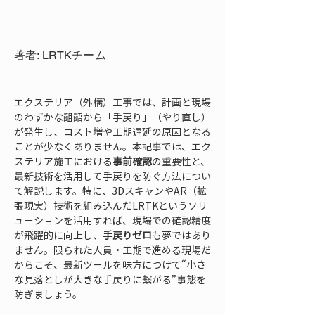
著者: LRTKチーム
エクステリア（外構）工事では、計画と現場
のわずかな齟齬から「手戻り」（やり直し）
が発生し、コスト増や工期遅延の原因となる
ことが少なくありません。本記事では、エク
ステリア施工における
事前確認
の重要性と、
最新技術を活用して手戻りを防ぐ方法につい
て解説します。特に、3DスキャンやAR（拡
張現実）技術を組み込んだLRTKというソリ
ューションを活用すれば、現場での確認精度
が飛躍的に向上し、
手戻りゼロ
も夢ではあり
ません。限られた人員・工期で進める現場だ
からこそ、最新ツールを味方につけて“小さ
な見落としが大きな手戻りに繋がる”事態を
防ぎましょう。