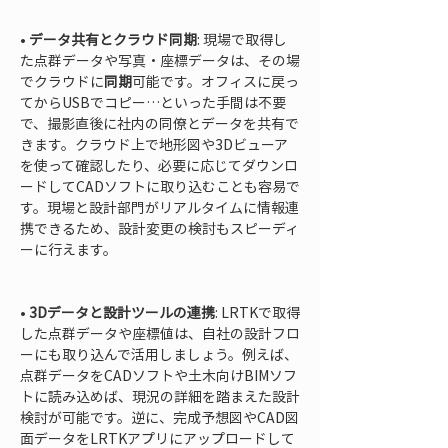
• 
データ共有とクラウド同期
: 現場で取得し
た点群データや写真・座標データは、その場
でクラウドに
同期
可能です。オフィスに戻っ
てからUSBでコピー…といった手間は不要
で、撮影直後に社内の同僚とデータを共有で
きます。クラウド上で地形図や3Dビューア
を使って確認したり、必要に応じてダウンロ
ードしてCADソフトに取り込むことも容易で
す。現場と設計部門がリアルタイムに情報連
携できるため、設計変更の検討もスピーディ
ーに行えます。

• 
3Dデータと設計ツールの連携
: LRTKで取得
した点群データや座標値は、自社の設計フロ
ーにも取り込んで活用しましょう。例えば、
点群データをCADソフトや土木向けBIMソフ
トに読み込めば、現況の詳細を踏まえた設計
検討が可能です。逆に、完成予想図やCAD図
面データをLRTKアプリにアップロードして