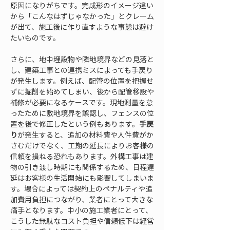
原因になりがちです。完成形のイメージ違い
から「こんなはずじゃなかった」とクレーム
が出て、施工後に作り直すような事態は避け
たいものです。
さらに、地中埋設物や隣地境界などの見落と
し、建築工事との連携ミスによっても手戻り
が発生します。例えば、配管の位置を把握せ
ずに掘削を始めてしまい、後から配管移設や
補修が必要になるケースです。現地測量を怠
ったために敷地境界を誤認し、フェンスの位
置を後で修正したという例もあります。
手戻
り
が発生すると、追加の材料費や人件費がか
さむだけでなく、工期の延長によりお客様の
信頼を損ねる恐れもあります。外構工事は建
物の引き渡し時期にも関係するため、日程遅
延はお客様の生活開始にも影響してしまいま
す。場合によっては契約上のペナルティや追
加費用負担につながり、業者にとって大きな
痛手となります。中小の施工業者にとって、
こうした無駄なコスト負担や信頼低下は経営