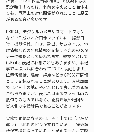
た後に「EXIF 位置情報 補正」で検索する状
況が発生するのは、名前を変えたこと自体よ
りも、管理上の対応関係が崩れたことに原因
がある場合が多いです。
EXIFは、デジタルカメラやスマートフォン
などで作成された画像ファイルに、撮影日
時、機器情報、向き、露出、サムネイル、地
理情報などの付属情報を記録するためのメタ
データ規格として扱われます。規格名として
はExifと表記されることもありますが、本記
事では検索語に合わせてEXIFと表記します。
位置情報は、緯度・経度などのGPS関連情報
として記録されることがあります。閲覧画面
では地図上の地点や地名として表示される場
合もありますが、表示名は画像ファイル内の
数値そのものではなく、閲覧環境や地図サー
ビス側の変換結果であることがあります。
実務で問題になるのは、画面上では「地名が
違う」「地図のピンがずれている」「撮影場
所が空欄になっている」と見える一方、実際