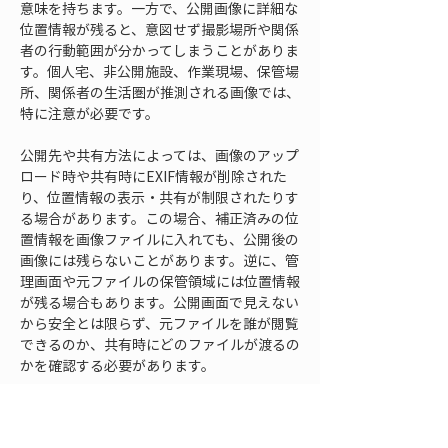
意味を持ちます。一方で、公開画像に詳細な
位置情報が残ると、意図せず撮影場所や関係
者の行動範囲が分かってしまうことがありま
す。個人宅、非公開施設、作業現場、保管場
所、関係者の生活圏が推測される画像では、
特に注意が必要です。
公開先や共有方法によっては、画像のアップ
ロード時や共有時にEXIF情報が削除された
り、位置情報の表示・共有が制限されたりす
る場合があります。この場合、補正済みの位
置情報を画像ファイルに入れても、公開後の
画像には残らないことがあります。逆に、管
理画面や元ファイルの保管領域には位置情報
が残る場合もあります。公開画面で見えない
から安全とは限らず、元ファイルを誰が閲覧
できるのか、共有時にどのファイルが渡るの
かを確認する必要があります。
納品用途では、位置情報を残すか削除するか
を事前に決めておくことが重要です。発注側