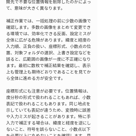
開先で不要な位置情報を削除したのかによっ
て、意味が大きく異なります。
補正作業では、一括処理の前に少数の画像で
確認します。多数の画像をまとめて変更でき
る環境では、効率化できる反面、設定ミスが
全体に広がる危険があります。緯度と経度の
入力順、正負の扱い、座標形式、小数点の位
置、対象フォルダの選択、上書き設定などを
誤ると、広範囲の画像が一度に不正確になり
ます。最初に数枚で補正結果を確認し、表示
上も管理上も期待どおりであることを見てか
ら全体に進める方が安全です。
座標形式にも注意が必要です。位置情報は、
度分秒の形式で扱われることもあれば、小数
表記で扱われることもあります。同じ地点を
示していても表記が違うため、変換時に誤差
や入力ミスが起きることがあります。特に手
入力で補正する場合は、緯度と経度を逆にし
ないこと、符号を誤らないこと、小数点以下
を必要以上に丸めないことを確認します。見