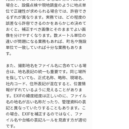
場合と、設備点検や現地調査のように地点単
位で正確性が求められる場合では、許容でき
るずれが異なります。実務では、どの程度の
誤差なら許容できるのかをあらかじめ決めて
おくと、補正すべき画像とそのままでよい画
像を分けやすくなります。数メートル単位の
違いが問題になる業務もあれば、町名や施設
単位で一致していれば十分な業務もありま
す。
また、撮影地名をファイル名に含めている場
合は、地名表記の統一も重要です。同じ場所
を指していても、正式名称、略称、現場名、
社内コード、住所表記が混在すると、位置情
報がずれているように見えることがありま
す。EXIFの緯度経度は正しいのに、ファイル
名の地名が古い名称だったり、管理資料の表
記と異なっていたりすることもあります。こ
の場合、EXIFを補正するのではなく、ファ
イル名や台帳の表記ルールを見直す方が適切
です。