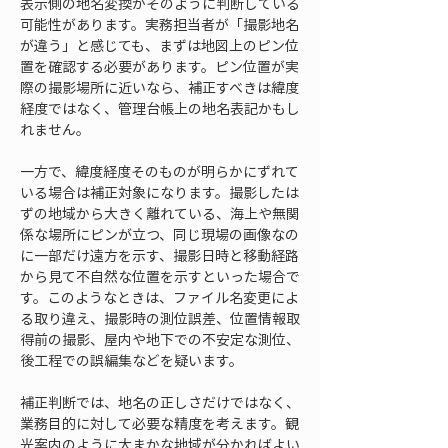
表示側の地名変換がそのように判断している
可能性があります。実務担当者が「撮影地名
が違う」と感じても、まずは地図上のピン位
置を確認する必要があります。ピン位置が実
際の撮影場所に近いなら、補正すべきは緯度
経度ではなく、管理台帳上の地名表記かもし
れません。
一方で、緯度経度そのものが明らかにずれて
いる場合は補正対象になります。撮影したは
ずの地域から大きく離れている、海上や無関
係な場所にピンが立つ、同じ現場の画像なの
に一部だけ遠方を示す、撮影日時と移動経路
から見て不自然な位置を示すといった場合で
す。このようなときは、ファイル名変更によ
る取り違え、撮影時の測位誤差、位置情報取
得前の撮影、屋内や地下での不安定な測位、
後工程での誤編集などを疑います。
補正判断では、地名の正しさだけではなく、
業務目的に対して必要な精度を考えます。観
光案内のように大まかな地域が分かればよい