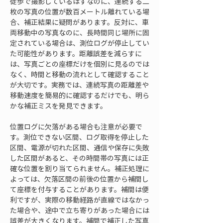
徒歩で撮影しているはずなのに、連続する二
枚の写真の位置が数百メートル離れている場
合、補正結果に疑問があります。反対に、車
両移動中の写真なのに、長時間同じ場所に固
定されている場合は、測位ログが停止してい
た可能性があります。距離誤差を減らすに
は、写真ごとの座標だけを個別に見るのでは
なく、時間と移動の流れとして確認すること
が大切です。実務では、連続写真の距離差や
移動速度を簡易的に確認するだけでも、明ら
かな補正ミスを発見できます。
位置ログに欠落がある場合も注意が必要で
す。測位できない区間、ログ取得を停止した
区間、電源が切れた区間、通信や保存に失敗
した区間があると、その時間帯の写真には正
確な位置を割り当てられません。補正処理に
よっては、欠落区間の前後の位置から補間し
て座標を付与することがあります。補間は便
利ですが、実際の移動経路が直線ではなかっ
た場合や、途中で立ち寄りがあった場合には
誤差が大きくなります。補間で補正した写真