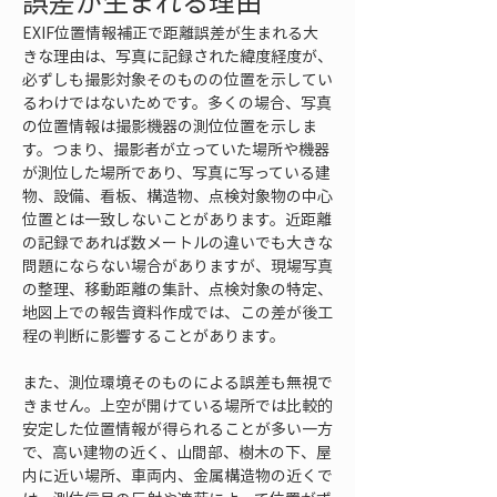
誤差が生まれる理由
EXIF位置情報補正で距離誤差が生まれる大
きな理由は、写真に記録された緯度経度が、
必ずしも撮影対象そのものの位置を示してい
るわけではないためです。多くの場合、写真
の位置情報は撮影機器の測位位置を示しま
す。つまり、撮影者が立っていた場所や機器
が測位した場所であり、写真に写っている建
物、設備、看板、構造物、点検対象物の中心
位置とは一致しないことがあります。近距離
の記録であれば数メートルの違いでも大きな
問題にならない場合がありますが、現場写真
の整理、移動距離の集計、点検対象の特定、
地図上での報告資料作成では、この差が後工
程の判断に影響することがあります。
また、測位環境そのものによる誤差も無視で
きません。上空が開けている場所では比較的
安定した位置情報が得られることが多い一方
で、高い建物の近く、山間部、樹木の下、屋
内に近い場所、車両内、金属構造物の近くで