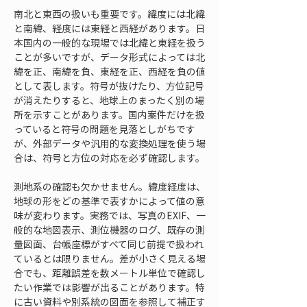
南北と東西の扱いも重要です。緯度には北緯
と南緯、経度には東経と西経があります。日
本国内の一般的な現場では北緯と東経を扱う
ことが多いですが、データ形式によっては北
緯を正、南緯を負、東経を正、西経を負の値
として表します。符号が抜けたり、方位記号
が消えたりすると、地球上のまったく別の場
所を示すことがあります。国内案件だけを扱
っていると符号の問題を見落としがちです
が、外部データや汎用的な変換処理を使う場
合は、符号と方位の対応を必ず確認します。
測地系の確認も欠かせません。緯度経度は、
地球の形をどの基準で表すかによって値の意
味が変わります。実務では、写真のEXIF、一
般的な地図表示、測位機器のログ、既存の測
量図面、台帳座標がすべて同じ前提で扱われ
ているとは限りません。差が小さく見える場
合でも、距離誤差を数メートル単位で確認し
たい作業では影響が出ることがあります。特
に古い資料や別系統の図面を参照して補正す