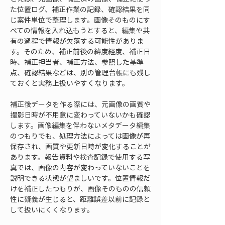
た位置ログ、補正作業の記録、確認結果を同
じ案件単位で整理します。画像そのものにす
べての情報を入れ込もうとすると、編集や共
有の過程で情報が欠落する可能性がありま
す。そのため、補正前後の緯度経度、補正日
時、補正担当者、補正方法、参照した基準
点、確認結果などは、別の管理台帳にも残し
ておくと実務上扱いやすくなります。
補正後データを作る際には、元画像の画質や
撮影日時が不用意に変わっていないかも確認
します。画像編集を伴わないメタデータ編集
のつもりでも、処理方法によっては画像が再
保存され、画質や更新日時が変化することが
あります。報告資料や検査記録で使用する写
真では、画像の内容が変わっていないことを
説明できる状態が望ましいです。位置情報だ
けを補正したつもりが、画像そのものの信頼
性に疑義が生じると、距離誤差以前に記録と
して扱いにくくなります。