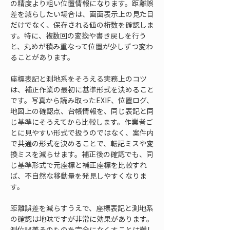
の精度より粗い位置情報になります。距離誤
差を減らしたい場合は、画面表示上の見た目
だけでなく、保存される値の桁数を確認しま
す。特に、複数回の変換や書き戻しを行う
と、丸めが積み重なって位置が少しずつ変わ
ることがあります。
座標表記と測地系をそろえる実務上のコツ
は、補正作業の最初に基準形式を決めること
です。写真から読み取ったEXIF、位置ログ、
地図上の確認点、台帳情報を、同じ表記と同
じ基準にそろえてから比較します。作業者ご
とに見やすい形式で扱うのではなく、案件内
で共通の形式を決めることで、転記ミスや変
換ミスを減らせます。補正後の確認でも、同
じ基準形式で元座標と補正座標を比較すれ
ば、不自然な移動量を発見しやすくなりま
す。
距離誤差を減らすうえで、座標表記と測地系
の確認は地味ですが非常に効果があります。
測位誤差そのものを完全になくすことは難し