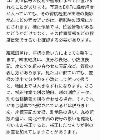
は、測位信号の反射や遮蔽によって位置がず
れることがあります。写真のEXIFに緯度経度
が入っていても、その緯度経度が実際の撮影
地点にどの程度近いかは、撮影時の環境に左
右されます。補正作業では、位置情報がある
かどうかだけでなく、その位置情報をどの程
度信頼できるかを確認する必要があります。
距離誤差は、座標の扱い方によっても発生し
ます。緯度経度は、度分秒表記、小数度表
記、度と分を組み合わせた表記など、複数の
表し方があります。見た目が似ていても、変
換の途中で分や秒を小数として誤って扱う
と、地図上では大きなずれになります。さら
に、補正作業で別の地図、別の測位データ、
別の台帳情報を組み合わせる場合、それぞれ
が同じ基準で記録されているとは限りませ
ん。座標表記の変換、測地系の違い、丸め桁
数の違い、南北や東西の符号の扱いを確認し
ないまま補正すると、補正したつもりが別の
誤差を加えてしまうことがあります。