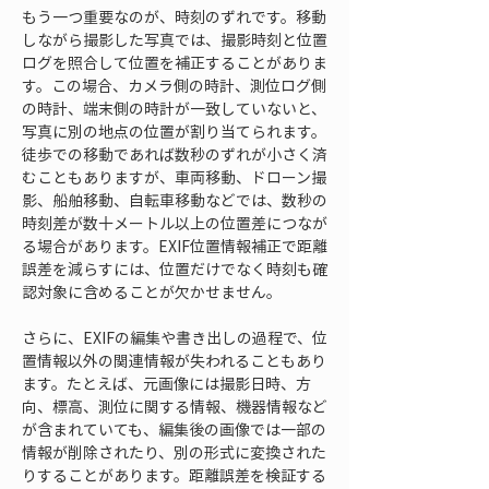
もう一つ重要なのが、時刻のずれです。移動
しながら撮影した写真では、撮影時刻と位置
ログを照合して位置を補正することがありま
す。この場合、カメラ側の時計、測位ログ側
の時計、端末側の時計が一致していないと、
写真に別の地点の位置が割り当てられます。
徒歩での移動であれば数秒のずれが小さく済
むこともありますが、車両移動、ドローン撮
影、船舶移動、自転車移動などでは、数秒の
時刻差が数十メートル以上の位置差につなが
る場合があります。EXIF位置情報補正で距離
誤差を減らすには、位置だけでなく時刻も確
認対象に含めることが欠かせません。
さらに、EXIFの編集や書き出しの過程で、位
置情報以外の関連情報が失われることもあり
ます。たとえば、元画像には撮影日時、方
向、標高、測位に関する情報、機器情報など
が含まれていても、編集後の画像では一部の
情報が削除されたり、別の形式に変換された
りすることがあります。距離誤差を検証する