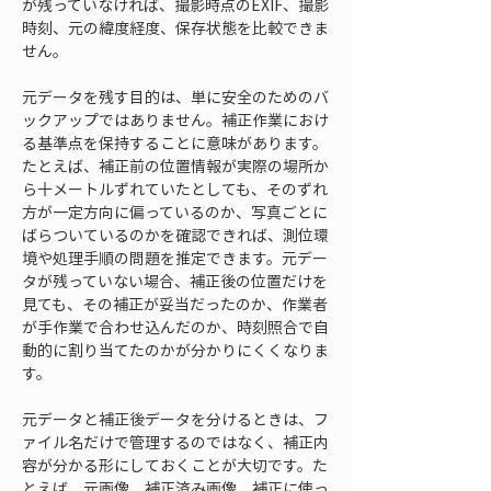
が残っていなければ、撮影時点のEXIF、撮影
時刻、元の緯度経度、保存状態を比較できま
せん。
元データを残す目的は、単に安全のためのバ
ックアップではありません。補正作業におけ
る基準点を保持することに意味があります。
たとえば、補正前の位置情報が実際の場所か
ら十メートルずれていたとしても、そのずれ
方が一定方向に偏っているのか、写真ごとに
ばらついているのかを確認できれば、測位環
境や処理手順の問題を推定できます。元デー
タが残っていない場合、補正後の位置だけを
見ても、その補正が妥当だったのか、作業者
が手作業で合わせ込んだのか、時刻照合で自
動的に割り当てたのかが分かりにくくなりま
す。
元データと補正後データを分けるときは、フ
ァイル名だけで管理するのではなく、補正内
容が分かる形にしておくことが大切です。た
とえば、元画像、補正済み画像、補正に使っ