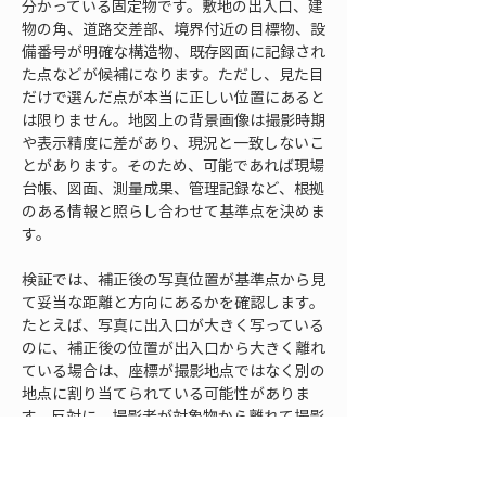
分かっている固定物です。敷地の出入口、建
物の角、道路交差部、境界付近の目標物、設
備番号が明確な構造物、既存図面に記録され
た点などが候補になります。ただし、見た目
だけで選んだ点が本当に正しい位置にあると
は限りません。地図上の背景画像は撮影時期
や表示精度に差があり、現況と一致しないこ
とがあります。そのため、可能であれば現場
台帳、図面、測量成果、管理記録など、根拠
のある情報と照らし合わせて基準点を決めま
す。
検証では、補正後の写真位置が基準点から見
て妥当な距離と方向にあるかを確認します。
たとえば、写真に出入口が大きく写っている
のに、補正後の位置が出入口から大きく離れ
ている場合は、座標が撮影地点ではなく別の
地点に割り当てられている可能性がありま
す。反対に、撮影者が対象物から離れて撮影
した場合、写真に写っている対象物の位置と
撮影地点の位置は一致しません。この違いを
理解せずに、被写体の位置へ写真のEXIFを