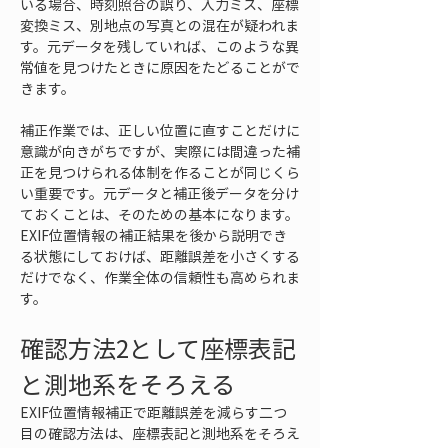
いる場合、時刻照合の誤り、入力ミス、座標
変換ミス、別地点の写真との混在が疑われま
す。元データを残していれば、このような異
常値を見つけたときに原因をたどることがで
きます。
補正作業では、正しい位置に直すことだけに
意識が向きがちですが、実際には間違った補
正を見つけられる体制を作ることが同じくら
い重要です。元データと補正後データを分け
ておくことは、そのための基本になります。
EXIF位置情報の補正結果を後から説明でき
る状態にしておけば、距離誤差を小さくする
だけでなく、作業全体の信頼性も高められま
す。
確認方法2として座標表記
と測地系をそろえる
EXIF位置情報補正で距離誤差を減らす二つ
目の確認方法は、座標表記と測地系をそろえ