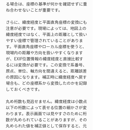
る場合は、座標の基準が何かを確認せずに重
ね合わせないことが重要です。
さらに、緯度経度と平面直角座標の変換にも
注意が必要です。現場によっては、地図上の
緯度経度ではなく、平面上の距離として扱い
やすい座標で管理されていることがありま
す。平面直角座標やローカル座標を使うと、
現場内の距離や方向を扱いやすくなります
が、EXIF位置情報の緯度経度と直接比較す
るには変換が必要です。この変換で系番号、
原点、単位、軸方向を間違えると、距離誤差
の原因になります。補正時に緯度経度へ戻す
場合も、どの座標系から変換したのかを記録
しておくべきです。
丸め桁数も見逃せません。緯度経度は小数点
以下の桁数によって表せる位置の細かさが変
わります。表示画面では見やすさのために桁
数が丸められていることがありますが、その
丸められた値を補正値として保存すると、元