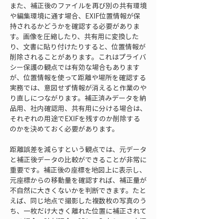
また、補正後のファイルを再び別の共有環境
や編集環境に通す場合、EXIF位置情報が保
持されるかどうかを確認する必要がありま
す。画像を圧縮したり、共有用に変換した
り、文書に貼り付けたりすると、位置情報が
削除されることがあります。これはプライバ
シー保護の観点では有効な場合もあります
が、位置情報を使って距離や場所を確認する
実務では、意図せず情報が消えると作業のや
り直しにつながります。補正済みデータを納
品用、社内確認用、共有用に分ける場合は、
それぞれの用途でEXIFを残すのか削除する
のかを決めておく必要があります。
距離誤差を減らすという観点では、元データ
と補正後データの比較ができることが非常に
重要です。補正後の座標を地図上に表示し、
元座標からの移動量を確認すれば、補正量が
不自然に大きくないかを判断できます。たと
えば、同じ地点で撮影した複数枚の写真のう
ち、一枚だけ大きく離れた位置に補正されて