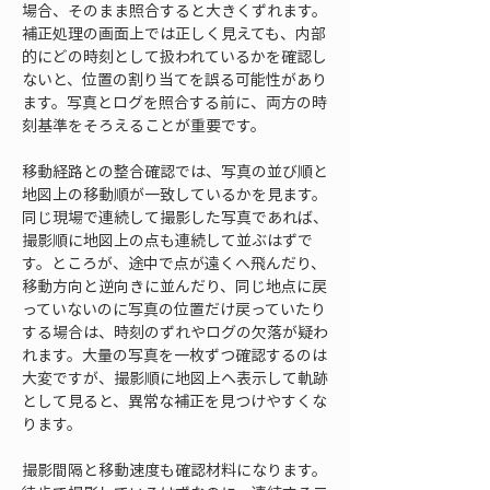
場合、そのまま照合すると大きくずれます。
補正処理の画面上では正しく見えても、内部
的にどの時刻として扱われているかを確認し
ないと、位置の割り当てを誤る可能性があり
ます。写真とログを照合する前に、両方の時
刻基準をそろえることが重要です。
移動経路との整合確認では、写真の並び順と
地図上の移動順が一致しているかを見ます。
同じ現場で連続して撮影した写真であれば、
撮影順に地図上の点も連続して並ぶはずで
す。ところが、途中で点が遠くへ飛んだり、
移動方向と逆向きに並んだり、同じ地点に戻
っていないのに写真の位置だけ戻っていたり
する場合は、時刻のずれやログの欠落が疑わ
れます。大量の写真を一枚ずつ確認するのは
大変ですが、撮影順に地図上へ表示して軌跡
として見ると、異常な補正を見つけやすくな
ります。
撮影間隔と移動速度も確認材料になります。