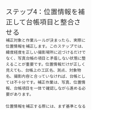
ステップ4：位置情報を補
正して台帳項目と整合さ
せる
補正対象と作業ルールが決まったら、実際に
位置情報を補正します。このステップでは、
緯度経度を正しい撮影場所に近づけるだけで
なく、写真台帳の項目と矛盾しない状態に整
えることが重要です。位置情報だけが正しく
見えても、台帳上の工区名、測点、対象物
名、撮影内容と合っていなければ、台帳とし
ては不十分です。補正作業は、写真、位置情
報、台帳項目を一体で確認しながら進める必
要があります。
位置情報を補正する際には、まず基準となる
現場情報を確認します。図面、測点図、平面
図、施設配置図、点検ルート、管理番号一覧
など、撮影場所を特定するための資料を使い