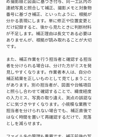
め撮影順と図面に基づき付与、同一工区内の
連続写真と照合して補正、撮影メモと対象物
番号に基づき補正、といったように、根拠が
分かる表現にします。単に修正や位置変更と
だけ記録すると、後から見たときに判断材料
が不足します。補正理由は長文である必要は
ありませんが、根拠が読み取れることが大切
です。
また、補正作業を行う担当者と確認する担当
者を分けられる場合は、分けた方がミスを発
見しやすくなります。作業者本人は、自分の
補正結果を正しいものとして見てしまうこと
があります。別の担当者が、図面や台帳項目
と照らし合わせて確認することで、緯度経度
の入力ミス、写真の取り違え、測点の誤認な
どに気づきやすくなります。小規模な業務で
担当者を分けられない場合でも、補正直後で
はなく時間を置いて再確認するだけで、見落
としを減らせます。
ファイル名の管理も重要です。補正前後の写