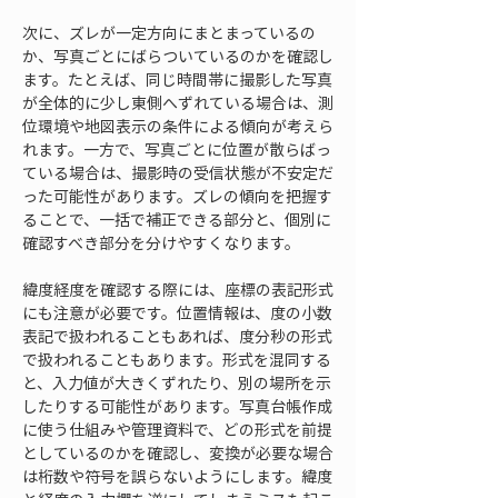
次に、ズレが一定方向にまとまっているの
か、写真ごとにばらついているのかを確認し
ます。たとえば、同じ時間帯に撮影した写真
が全体的に少し東側へずれている場合は、測
位環境や地図表示の条件による傾向が考えら
れます。一方で、写真ごとに位置が散らばっ
ている場合は、撮影時の受信状態が不安定だ
った可能性があります。ズレの傾向を把握す
ることで、一括で補正できる部分と、個別に
確認すべき部分を分けやすくなります。
緯度経度を確認する際には、座標の表記形式
にも注意が必要です。位置情報は、度の小数
表記で扱われることもあれば、度分秒の形式
で扱われることもあります。形式を混同する
と、入力値が大きくずれたり、別の場所を示
したりする可能性があります。写真台帳作成
に使う仕組みや管理資料で、どの形式を前提
としているのかを確認し、変換が必要な場合
は桁数や符号を誤らないようにします。緯度