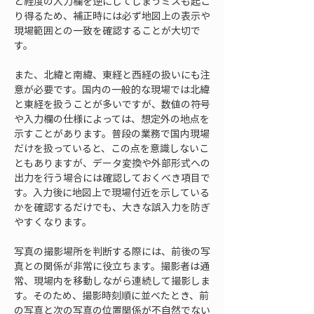
と経度の入力欄を逆にしてしまうミスも起こ
り得るため、補正時には必ず地図上の表示や
現場範囲との一致を確認することが大切で
す。
また、北緯と南緯、東経と西経の扱いにも注
意が必要です。国内の一般的な現場では北緯
と東経を扱うことが多いですが、数値の符号
や入力欄の仕様によっては、想定外の地点を
示すことがあります。普段の業務で国内現場
だけを扱っていると、この点を意識しないこ
ともありますが、データ変換や外部形式への
出力を行う場合には確認しておくべき項目で
す。入力後に地図上で現場付近を示している
かを確認するだけでも、大きな誤入力を防ぎ
やすくなります。
写真の撮影場所を判断する際には、前後の写
真との関係が非常に役立ちます。撮影者は通
常、現場内を移動しながら連続して撮影しま
す。そのため、撮影時刻順に並べたとき、前
の写真と次の写真の位置関係が不自然でない