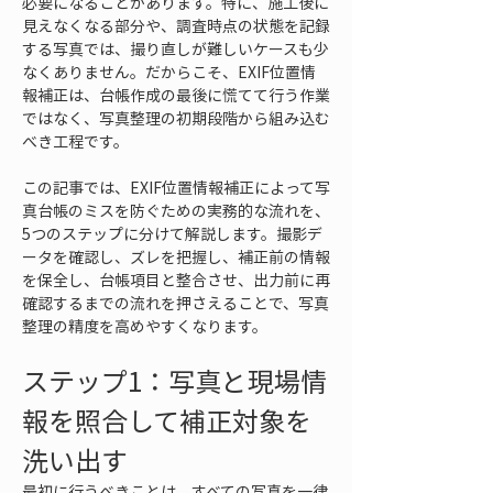
必要になることがあります。特に、施工後に
見えなくなる部分や、調査時点の状態を記録
する写真では、撮り直しが難しいケースも少
なくありません。だからこそ、EXIF位置情
報補正は、台帳作成の最後に慌てて行う作業
ではなく、写真整理の初期段階から組み込む
べき工程です。
この記事では、EXIF位置情報補正によって写
真台帳のミスを防ぐための実務的な流れを、
5つのステップに分けて解説します。撮影デ
ータを確認し、ズレを把握し、補正前の情報
を保全し、台帳項目と整合させ、出力前に再
確認するまでの流れを押さえることで、写真
整理の精度を高めやすくなります。
ステップ1：写真と現場情
報を照合して補正対象を
洗い出す
最初に行うべきことは、すべての写真を一律