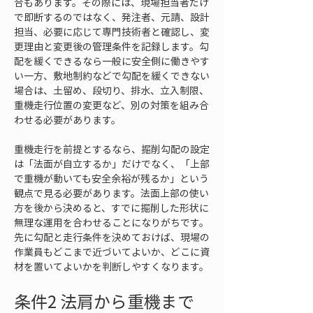
合もあります。その際には、現場担当者だけ
で即断するのではなく、発注者、元請、設計
担当、必要に応じて専門技術者と確認し、変
更理由と変更後の管理条件を記録します。勾
配を緩くできるなら一般に安全側に働きやす
い一方、敷地制約などで勾配を緩くできない
場合は、土留め、段切り、排水、立入制限、
重機走行位置の変更など、別の対策を組み合
わせる必要があります。
重機走行を前提とするなら、掘削勾配の設定
は「法面が自立するか」だけでなく、「上部
で重機が動いても安全余裕が残るか」という
観点で見る必要があります。法面上部の使い
方を後から決めると、すでに掘削した形状に
無理な運用を合わせることになりがちです。
先に勾配と走行条件を決めておけば、現場の
作業員もどこまで近づいてよいか、どこに資
材を置いてよいかを判断しやすくなります。
条件2 法肩から重機まで