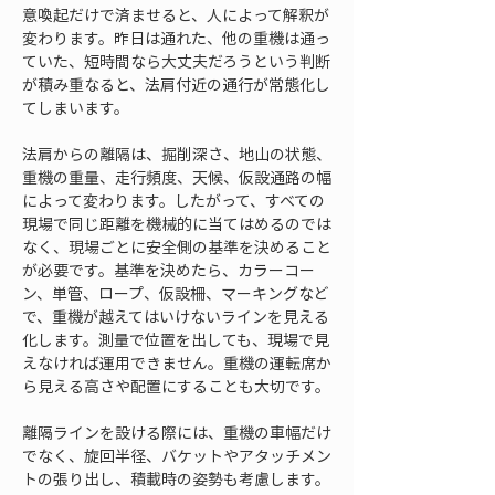
意喚起だけで済ませると、人によって解釈が
変わります。昨日は通れた、他の重機は通っ
ていた、短時間なら大丈夫だろうという判断
が積み重なると、法肩付近の通行が常態化し
てしまいます。
法肩からの離隔は、掘削深さ、地山の状態、
重機の重量、走行頻度、天候、仮設通路の幅
によって変わります。したがって、すべての
現場で同じ距離を機械的に当てはめるのでは
なく、現場ごとに安全側の基準を決めること
が必要です。基準を決めたら、カラーコー
ン、単管、ロープ、仮設柵、マーキングなど
で、重機が越えてはいけないラインを見える
化します。測量で位置を出しても、現場で見
えなければ運用できません。重機の運転席か
ら見える高さや配置にすることも大切です。
離隔ラインを設ける際には、重機の車幅だけ
でなく、旋回半径、バケットやアタッチメン
トの張り出し、積載時の姿勢も考慮します。