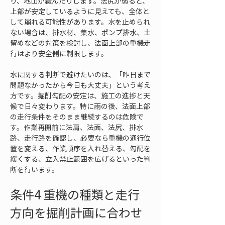
り、地山が緩んだりします。法尻が弱ると、
上部が安定しているように見えても、全体と
して崩れる可能性があります。水を止められ
ない場合は、排水材、集水、ポンプ排水、土
留めなどの対策を検討し、法面上部の重機走
行はより安全側に制限します。
水に関する判断で避けたいのは、「昨日まで
問題なかったから今日も大丈夫」という考え
方です。掘削勾配の安定は、施工の進捗と天
候で日々変わります。特に雨の後、法面上部
の走行条件をそのまま継続するのは危険で
す。作業再開前に法肩、法面、法尻、排水
路、走行路を確認し、必要なら重機の通行位
置を変える、作業順序を入れ替える、勾配を
緩くする、立入禁止範囲を広げるといった判
断を行います。
条件4 重機の種類と走行
方向を掘削計画に合わせ