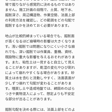
場で掘りながら感覚的に決めるものではあり
ません。施工計画の段階で、土質、地下水、
掘削深さ、周辺構造物、作業空間、法面上部
の利用方法を確認し、どの範囲をどの勾配で
掘削するかを決めておく必要があります。
地山が比較的締まっている場合でも、掘削面
が高くなるほど崩壊時の影響は大きくなりま
す。浅い掘削では問題になりにくい小さな崩
れでも、深い掘削では作業員、重機、資材、
既設物に重大な影響を与えるおそれがありま
す。また、粘性土は一見すると自立して見え
ることがありますが、乾湿の変化やひび割れ
によって崩れやすくなる場合があります。砂
質土は水を含むと流動しやすく、法面表面が
少しずつ崩れて勾配が変わることがありま
す。埋戻し土や造成地盤では、締固めのばら
つきや異物混入によって、想定よりも不安定
な部分が出ることがあります。
掘削勾配を決める際には、法面上部をどのよ