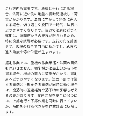
走行方向も重要です。法肩と平行に走る場
合、法肩に近い側の地盤へ長時間連続して荷
重がかかります。法肩に向かって斜めに進入
する場合、切り返しや旋回で一時的に法肩へ
近づきやすくなります。後退で法肩に近づく
運用は、運転席からの視界が限られるため、
特に慎重な誘導が必要です。走行方向を計画
せず、現場の都合で自由に動かすと、危険な
進入角度や停止位置が生まれます。
掘削作業では、重機の作業半径と法面の関係
も見逃せません。掘削機が法面上部から下を
掘る場合、機械の前方に荷重がかかり、掘削
肩へ近づきやすくなります。法面下部で作業
する重機と上部を走る重機が同時に動く場合
は、崩落時の退避経路や落下物の影響も考え
る必要があります。掘削勾配を安全に保つに
は、上部走行と下部作業を同時に行ってよい
か、時間を分けるべきかを作業計画に反映し
ます。