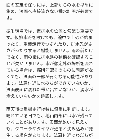
面の安定を保つには、上部からの水を早めに
集め、法面へ直接流さない排水計画が必要で
す。
掘削現場では、仮排水の位置と勾配も重要で
す。仮排水路を設けても、途中で土砂が詰ま
ったり、重機走行でつぶれたり、排水先がふ
さがったりすると機能しません。雨の前だけ
でなく、雨の後に排水路の状態を確認するこ
とが欠かせません。水が想定外の場所を流れ
ている場合は、掘削勾配そのものに問題がな
くても、法面の一部が弱くなる可能性があり
ます。法肩付近に水みちができていないか、
法面表面に濡れた帯が出ていないか、湧水が
増えていないかを確認します。
雨天後の重機走行は特に慎重に判断します。
晴れている日でも、地山内部には水が残って
いることがあります。表面が乾いて見えて
も、クローラやタイヤが通ると沈み込みが発
生する場合があります。法肩付近でわだちが