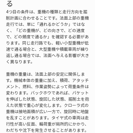
る
4つ目の条件は、重機の種類と走行方向を掘
削計画に合わせることです。法面上部の重機
走行では、単に「通れるかどうか」ではな
く、「どの重機が、どの向きで、どの速度
で、どの頻度で通るか」を確認する必要があ
ります。同じ走行路でも、軽い小型重機が低
速で通る場合と、大型重機や積載車両が繰り
返し通る場合では、法面へ与える影響が大き
く異なります。
重機の重量は、法面上部の安定に関係しま
す。機械本体の重量に加え、積荷、アタッチ
メント、燃料、作業姿勢によって荷重条件は
変わります。バックホウであれば、バケット
を伸ばした状態、旋回した状態、掘削土を抱
えた状態で重心が変化します。クローラ式の
重機は接地面積が広い一方で、旋回時に地盤
を乱すことがあります。タイヤ式の車両は走
行性が高い反面、輪荷重が局所的にかかり、
わだちや沈下を発生させることがあります。