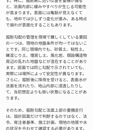
す。特に、掘削肩に近い位置を重機が通る
と、法面内部に緩みやすべりが生じる可能性
が高まります。表面には亀裂が見えなくて
も、地中では少しずつ変化が進み、ある時点
で崩れが表面化することもあります。
掘削勾配の管理を現場で難しくしている要因
の一つは、現地の地盤条件が均一ではないこ
とです。同じ現場内でも、砂質土、粘性土、
礫混じり土、埋戻し土、風化岩、既設構造物
周辺の乱れた地盤などが混在することがあり
ます。図面では同じ勾配で示されていても、
実際には場所によって安定性が異なります。
さらに、掘削後に降雨を受けると、表面水が
法面を流れたり、地山内部に浸透したりし
て、当初想定よりも弱い状態になることがあ
ります。
そのため、掘削勾配と法面上部の重機走行
は、設計図面だけで判断するのではなく、法
令、発注者基準、施工計画、現地の地質や水
の状況を合わせて確認する必要があります。