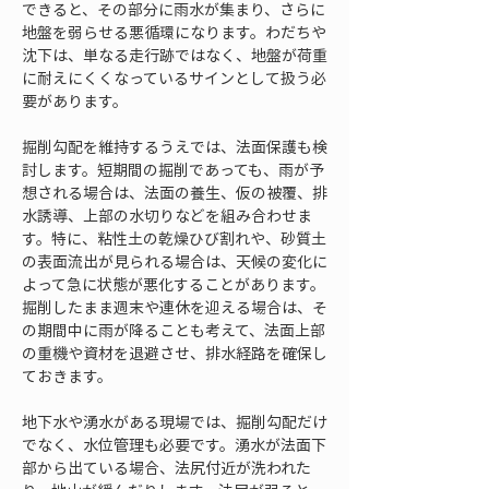
できると、その部分に雨水が集まり、さらに
地盤を弱らせる悪循環になります。わだちや
沈下は、単なる走行跡ではなく、地盤が荷重
に耐えにくくなっているサインとして扱う必
要があります。
掘削勾配を維持するうえでは、法面保護も検
討します。短期間の掘削であっても、雨が予
想される場合は、法面の養生、仮の被覆、排
水誘導、上部の水切りなどを組み合わせま
す。特に、粘性土の乾燥ひび割れや、砂質土
の表面流出が見られる場合は、天候の変化に
よって急に状態が悪化することがあります。
掘削したまま週末や連休を迎える場合は、そ
の期間中に雨が降ることも考えて、法面上部
の重機や資材を退避させ、排水経路を確保し
ておきます。
地下水や湧水がある現場では、掘削勾配だけ
でなく、水位管理も必要です。湧水が法面下
部から出ている場合、法尻付近が洗われた