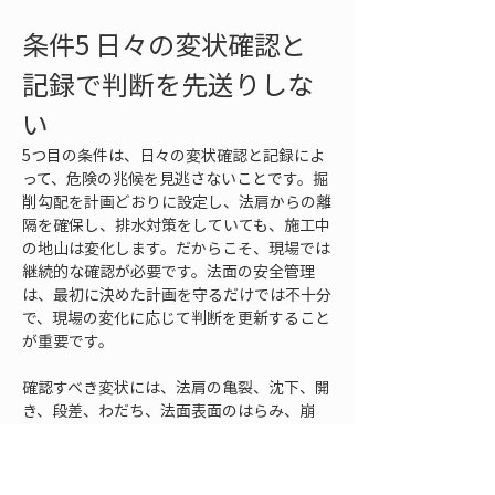
条件5 日々の変状確認と
記録で判断を先送りしな
い
5つ目の条件は、日々の変状確認と記録によ
って、危険の兆候を見逃さないことです。掘
削勾配を計画どおりに設定し、法肩からの離
隔を確保し、排水対策をしていても、施工中
の地山は変化します。だからこそ、現場では
継続的な確認が必要です。法面の安全管理
は、最初に決めた計画を守るだけでは不十分
で、現場の変化に応じて判断を更新すること
が重要です。
確認すべき変状には、法肩の亀裂、沈下、開
き、段差、わだち、法面表面のはらみ、崩
れ、落石、湧水、濁水、法尻の洗掘、排水路
の詰まりなどがあります。これらは一つひと
つを見ると小さな変化に見えることがありま