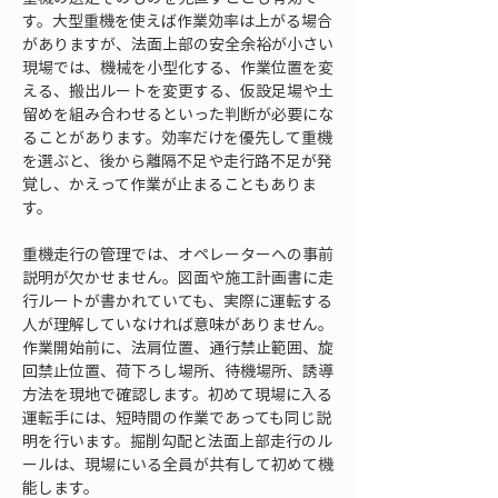
す。大型重機を使えば作業効率は上がる場合
がありますが、法面上部の安全余裕が小さい
現場では、機械を小型化する、作業位置を変
える、搬出ルートを変更する、仮設足場や土
留めを組み合わせるといった判断が必要にな
ることがあります。効率だけを優先して重機
を選ぶと、後から離隔不足や走行路不足が発
覚し、かえって作業が止まることもありま
す。
重機走行の管理では、オペレーターへの事前
説明が欠かせません。図面や施工計画書に走
行ルートが書かれていても、実際に運転する
人が理解していなければ意味がありません。
作業開始前に、法肩位置、通行禁止範囲、旋
回禁止位置、荷下ろし場所、待機場所、誘導
方法を現地で確認します。初めて現場に入る
運転手には、短時間の作業であっても同じ説
明を行います。掘削勾配と法面上部走行のル
ールは、現場にいる全員が共有して初めて機
能します。