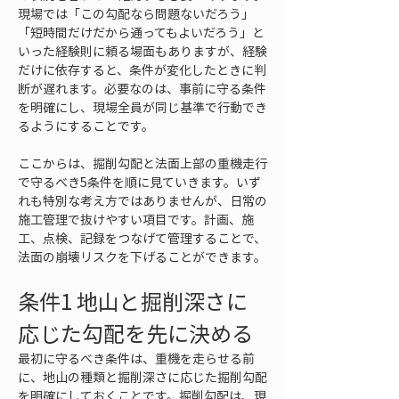
現場では「この勾配なら問題ないだろう」
「短時間だけだから通ってもよいだろう」と
いった経験則に頼る場面もありますが、経験
だけに依存すると、条件が変化したときに判
断が遅れます。必要なのは、事前に守る条件
を明確にし、現場全員が同じ基準で行動でき
るようにすることです。
ここからは、掘削勾配と法面上部の重機走行
で守るべき5条件を順に見ていきます。いず
れも特別な考え方ではありませんが、日常の
施工管理で抜けやすい項目です。計画、施
工、点検、記録をつなげて管理することで、
法面の崩壊リスクを下げることができます。
条件1 地山と掘削深さに
応じた勾配を先に決める
最初に守るべき条件は、重機を走らせる前
に、地山の種類と掘削深さに応じた掘削勾配
を明確にしておくことです。掘削勾配は、現