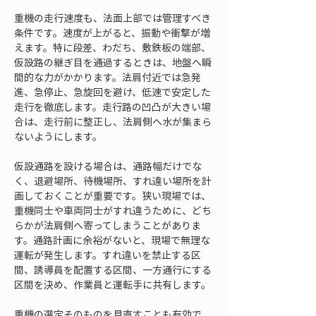
重機の走行速度も、法面上部では管理すべき
条件です。速度が上がると、振動や衝撃が増
えます。特に段差、わだち、敷鉄板の端部、
仮設路の継ぎ目を通過するときは、地盤へ瞬
間的な力がかかります。法肩付近では急発
進、急停止、急旋回を避け、低速で安定した
走行を徹底します。走行路の凹凸が大きい場
合は、走行前に整正し、法肩側へ水が集まら
ないようにします。
仮設通路を設ける場合は、通路幅だけでな
く、退避場所、待機場所、すれ違い場所を計
画しておくことが重要です。狭い現場では、
重機同士や車両同士がすれ違うために、どち
らかが法肩側へ寄ってしまうことがありま
す。通路計画に余裕がないと、現場で無理な
運転が発生します。すれ違いを禁止する区
間、誘導員を配置する区間、一方通行にする
区間を決め、作業員と運転手に共有します。
重機の選定そのものを見直すことも有効で