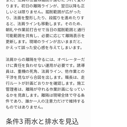
ります。初日の離隔ラインが、翌日以降も正
しいとは限りません。掘削範囲が広がった
り、法面を整形したり、段掘りを進めたりす
ると、法肩ラインも移動します。そのため、
朝礼や作業前打合せで当日の掘削範囲と通行
可能範囲を共有し、必要に応じて離隔表示を
更新します。現場のラインが古いままだと、
かえって誤った安心感を与えてしまいます。
法肩からの離隔を守るには、オペレーターだ
けに責任を負わせない運用が必要です。誘導
員は、重機の死角、法肩ライン、他作業との
干渉を見ながら合図を出します。職長は、走
行ルートが計画どおりかを確認します。施工
管理者は、離隔が守れる作業計画になってい
るかを見直します。離隔は現場全体で守る条
件であり、誰か一人の注意力だけで維持する
ものではありません。
条件3 雨水と排水を見込