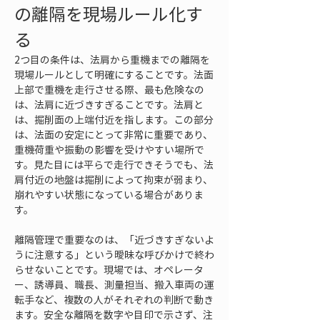
の離隔を現場ルール化す
る
2つ目の条件は、法肩から重機までの離隔を
現場ルールとして明確にすることです。法面
上部で重機を走行させる際、最も危険なの
は、法肩に近づきすぎることです。法肩と
は、掘削面の上端付近を指します。この部分
は、法面の安定にとって非常に重要であり、
重機荷重や振動の影響を受けやすい場所で
す。見た目には平らで走行できそうでも、法
肩付近の地盤は掘削によって拘束が弱まり、
崩れやすい状態になっている場合がありま
す。
離隔管理で重要なのは、「近づきすぎないよ
うに注意する」という曖昧な呼びかけで終わ
らせないことです。現場では、オペレータ
ー、誘導員、職長、測量担当、搬入車両の運
転手など、複数の人がそれぞれの判断で動き
ます。安全な離隔を数字や目印で示さず、注