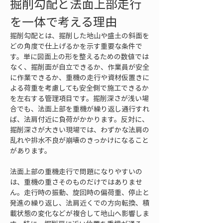
掘削勾配と法面上部走行
を一体で考える理由
掘削勾配とは、掘削した地山や盛土の斜面を
どの角度で仕上げるかを示す重要な条件で
す。単に図面上の形を整えるための数値では
なく、掘削面が自立できるか、作業員が安全
に作業できるか、重機の走行や資材仮置きに
よる荷重を考慮しても安全側で施工できるか
を左右する管理項目です。掘削深さが浅い場
合でも、法面上部を重機が繰り返し通行すれ
ば、法肩付近に負荷がかかります。反対に、
掘削深さが大きい現場では、わずかな法肩の
乱れや排水不良が崩壊のきっかけになること
があります。
法面上部の重機走行で問題になりやすいの
は、重機の重さそのものだけではありませ
ん。走行時の振動、旋回時の偏荷重、停止と
発進の繰り返し、法肩近くでの方向転換、積
載状態の変化などが複合して地山へ影響しま