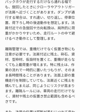
バックホウが走行するだけなら通れる幅で
も、旋回したときにクローラやアウトリガー
が法肩へ近づくことがあります。ダンプが通
行する場合は、すれ違い、切り返し、停車位
置、荷下ろし時の後退動作を想定します。法
肩付近での急旋回や方向転換は、局所的に荷
重がかかりやすいため、走行ルートの中で避
けるべき動作として整理します。
離隔管理では、重機だけでなく仮置き物にも
注意が必要です。法肩付近に残土、砕石、資
材、型枠材、仮設材を置くと、重機が走らな
くても上載荷重が増えます。特に残土は、作
業の流れで一時的に置いたつもりが、そのま
ま長時間残ることがあります。法面上部の重
機走行を制限していても、法肩近くに残土を
積んでしまえば、同じようにリスクが高まり
ます。離隔ルールには、車両の走行だけでな
く、資材や残土の仮置き禁止範囲も含めるべ
きです。
また、法肩の位置は掘削が進むにつれて変わ