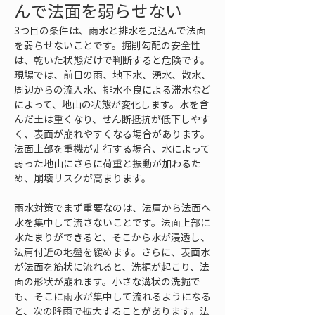
んで法面を弱らせない
3つ目の条件は、雨水と排水を見込んで法面
を弱らせないことです。掘削勾配の安全性
は、乾いた状態だけで判断すると危険です。
現場では、前日の雨、地下水、湧水、散水、
周辺からの流入水、排水不良による滞水など
によって、地山の状態が変化します。水を含
んだ土は重くなり、せん断抵抗が低下しやす
く、表面が崩れやすくなる場合があります。
法面上部を重機が走行する場合、水によって
弱った地山にさらに荷重と振動が加わるた
め、崩壊リスクが高まります。
雨水対策でまず重要なのは、法肩から法面へ
水を集中して流さないことです。法面上部に
水たまりができると、そこから水が浸透し、
法肩付近の地盤を緩めます。さらに、表面水
が法面を筋状に流れると、洗掘が起こり、法
面の形状が崩れます。小さな溝状の洗掘で
も、そこに雨水が集中して流れるようになる
と、次の降雨で拡大することがあります。法