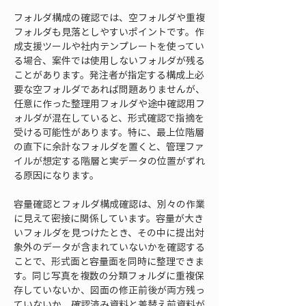
フォルダ構成の確認では、空フォルダや重複
フォルダも見落としやすいポイントです。作
成支援ツールや社内テンプレートを使ってい
る場合、案件では使用しないフォルダが残る
ことがあります。発注者が指定する構成上必
要な空フォルダであれば問題ありませんが、
任意に作った整理用フォルダや途中確認用フ
ォルダが混在していると、形式確認で指摘を
受ける可能性があります。特に、最上位階層
の直下に余計なフォルダを置くと、管理ファ
イルが想定する階層と実データの位置がずれ
る原因になります。
容量確認とフォルダ構成確認は、別々の作業
に見えて密接に関係しています。容量が大き
いフォルダを見つけたとき、その中に提出対
象外のデータが含まれていないかを確認する
ことで、形式面と容量面を同時に整理できま
す。同じ写真を複数の分類フォルダに重複保
存していないか、図面の修正前後が両方残っ
ていないか、確認済み資料と差替え前資料が