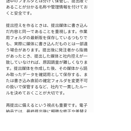
途中のフォルダとは分けて保管し、提出版で
あることが分かる名称や管理情報を付けてお
くと安全です。
提出控えを作るときは、提出媒体に書き込ん
だ内容と同一であることを重視します。作業
用フォルダの最新版を保存しているつもりで
も、実際に媒体に書き込んだものとは一部違
う場合があります。提出後に発注者から指摘
があったとき、提出した媒体と社内控えが一
致していなければ、原因調査が難しくなりま
す。提出媒体を作成した後、その媒体から読
み取ったデータを確認用として保存する、ま
たは書き込み直前の確定フォルダを変更不可
の扱いで保管するなど、社内で一貫したルー
ルを決めておくことが大切です。
再提出に備えるという視点も重要です。電子
納品では、最終提出後に軽微な修正や差替え
が必要になることがあります。その際、どの
ファイルを修正し、管理ファイルのどこを更
新し、媒体を作り直す必要があるのかをすぐ