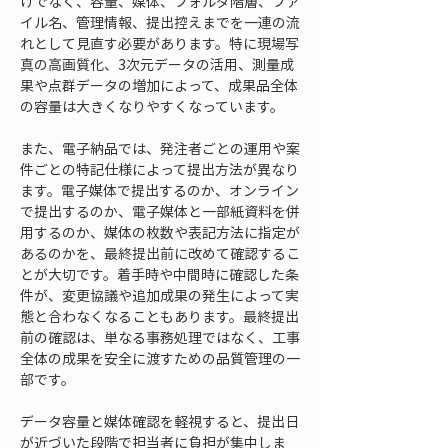
けでなく、容量、媒体、フォルダ階層、ファ
イル名、管理情報、提出控えまでを一連の流
れとして見直す必要があります。特に現場写
真の高画質化、3次元データの活用、測量成
果や点群データの増加によって、成果品全体
の容量は大きくなりやすくなっています。
また、電子納品では、発注者ごとの運用や案
件ごとの特記仕様によって提出方法が異なり
ます。電子媒体で提出するのか、オンライン
で提出するのか、電子媒体と一部紙資料を併
用するのか、媒体の枚数や表記方法に指定が
あるのかを、最終提出前に改めて確認するこ
とが大切です。着手時や中間時に確認した条
件が、変更協議や追加成果の発生によって実
態と合わなくなることもあります。最終提出
前の確認は、単なる事務処理ではなく、工事
全体の成果を安全に渡すための品質管理の一
部です。
データ容量と媒体確認を軽視すると、提出日
が近づいた段階で担当者に負担が集中しま