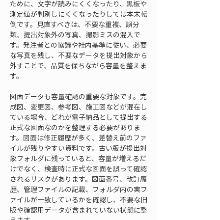
ために、文字が読みにくくなったり、黒板や
測定値が判別しにくくなったりしては本末転
倒です。見直すべきは、不要な重複、誤分
類、提出対象外の写真、撮影ミスの混入で
す。発注者との協議や社内基準に従い、必要
な写真を残し、不要なデータを提出対象から
外すことで、品質を保ちながら容量を整えま
す。
図面データも容量確認の重要な対象です。完
成図、変更図、参考図、施工図などが混在し
ている場合、どれが電子納品として提出する
正式な図面なのかを整理する必要がありま
す。図面は修正履歴が多く、差替え前のファ
イルが残りやすい資料です。古い版が提出対
象フォルダに残っていると、容量が増えるだ
けでなく、検査時に正式な図面を誤って確認
されるリスクがあります。図面番号、改訂履
歴、管理ファイルの記載、フォルダ内の実フ
ァイルが一致しているかを確認し、不要な旧
版や確認用データが含まれていない状態に整