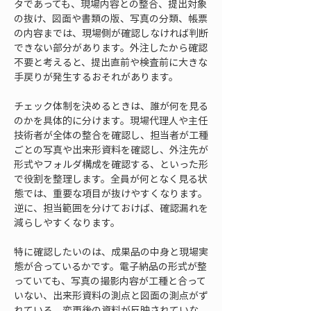
タであっても、現場内容との整合、提出対象
の抜け、図面や書類の版、写真の分類、帳票
の内容までは、現場側が確認しなければ判断
できない部分があります。外注したから確認
不要と考えると、提出直前や検査前に大きな
手戻りが発生するおそれがあります。
チェック体制を決めるときは、誰が何を見る
のかを具体的に分けます。現場代理人や主任
技術者が全体の整合を確認し、担当者が工種
ごとの写真や出来形資料を確認し、外注先が
形式やフォルダ構成を確認する、といった形
で役割を整理します。全員が何となく見る状
態では、重要な項目が抜けやすくなります。
逆に、担当範囲を分けておけば、確認漏れを
減らしやすくなります。
特に確認したいのは、成果品の中身と現場実
態が合っているかです。電子納品の形式が整
っていても、写真の撮影内容が工種と合って
いない、出来形資料の測点と図面の測点がず
れている、変更後の資料が反映されていな