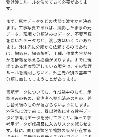
受け渡しルールを決めておく必要がありま
す。
まず、原本データをどの状態で渡すかを決め
ます。工事写真であれば、撮影したままの元
データ、現場で分類済みのデータ、不要写真
を除いたデータなど、渡し方はいくつかあり
ます。外注先に分類から依頼するのであれ
ば、撮影日、撮影場所、工種、作業内容が分
かる情報を添える必要があります。すでに現
場である程度整理している場合は、その整理
ルールを説明しないと、外注先が別の基準で
分類し直してしまうことがあります。
書類データについても、作成途中のもの、承
認済みのもの、発注者へ提出済みのもの、差
し替え後のものが混ざらないようにします。
外注先に渡す前に、提出対象にする候補デー
タと参考用データを分けておくと、誤って参
考用データが成果品に入るリスクを減らせま
す。特に、同じ書類名で複数の版が存在する
場合は、最新版を明示するだけでなく、旧版