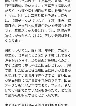
特に注意したいのは、工事写真、図面、出来
形管理資料の扱いです。工事写真は撮影枚数
が多く、分類や撮影項目の整理に時間がかか
ります。外注先に写真整理を依頼する場合
は、撮影データだけでなく、工種、測点、撮
影目的、出来形との関連が分かる情報も必要
です。写真だけを大量に渡しても、現場の意
味づけが分からなければ、正しい分類は難し
くなります。
図面については、設計図、変更図、完成図、
施工図、参考図などの区別を明確にしておく
必要があります。どの図面が最終版なのか、
変更協議後に差し替えた図面はどれか、現場
で使用した図面と提出用図面に違いがあるか
を整理しないまま外注先へ渡すと、古い図面
が納品対象に混ざるおそれがあります。図面
データは版管理が重要であり、ファイル名だ
けでは判断できない場合もあるため、現場側
で最終版を明示することが大切です。
出来形管理資料や品質管理資料も同様です。