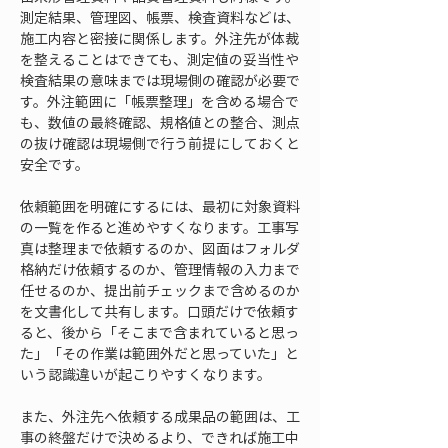
測定結果、管理図、帳票、検査資料などは、
施工内容と密接に関係します。外注先が体裁
を整えることはできても、測定値の妥当性や
検査結果の意味までは現場側の確認が必要で
す。外注範囲に「帳票整理」を含める場合で
も、数値の最終確認、規格値との整合、測点
の抜け確認は現場側で行う前提にしておくと
安全です。
依頼範囲を明確にするには、最初に対象資料
の一覧を作ると進めやすくなります。工事写
真は整理まで依頼するのか、図面はフォルダ
格納だけ依頼するのか、管理情報の入力まで
任せるのか、提出前チェックまで含めるのか
を文書化して共有します。口頭だけで依頼す
ると、後から「そこまで含まれていると思っ
た」「その作業は範囲外だと思っていた」と
いう認識違いが起こりやすくなります。
また、外注先へ依頼する成果品の範囲は、工
事の終盤だけで決めるより、できれば施工中