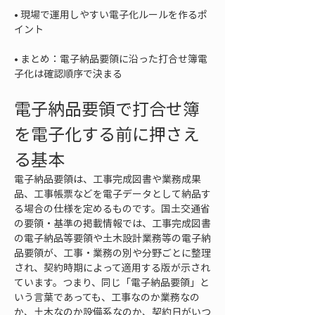
• 
現場で運用しやすい電子化ルールを作るポ
• 
まとめ：電子納品要領に沿った打合せ簿電
子化は確認順序で決まる
電子納品要領で打合せ簿
を電子化する前に押さえ
る基本
電子納品要領は、工事完成図書や業務成果
品、工事帳票などを電子データとして納品す
る場合の仕様を定めるものです。国土交通省
の要領・基準の掲載情報では、工事完成図書
の電子納品等要領や土木設計業務等の電子納
品要領が、工事・業務の別や分野ごとに整理
され、契約時期によって適用する版が示され
ています。つまり、同じ「電子納品要領」と
いう言葉であっても、工事なのか業務なの
か、土木なのか設備系なのか、契約日がいつ