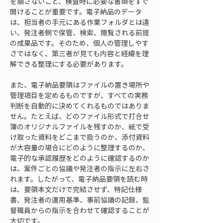
を崩さないこと、検査時に必要な書類をすぐ
開けることが重要です。電子納品のデータ
は、担当者の手元にある作業フォルダとは違
い、発注者側で保管、検索、閲覧される前提
の成果品です。そのため、個人の管理しやす
さではなく、第三者が見ても内容と経緯を理
解できる整理にする必要があります。
また、電子納品要領はファイルの置き場所や
管理項目を定めるものですが、すべての実務
判断を自動的に決めてくれるものではありま
せん。たとえば、どのファイル形式で打合せ
簿のオリジナルファイルを残すのか、紙で受
け取った資料をどこまで扱うのか、添付資料
が大容量の場合にどのように整理するのか、
電子的な承認履歴をどのように確認するのか
は、案件ごとの協議や発注者の指示に左右さ
れます。したがって、電子納品要領を読む時
は、要領本文だけで完結させず、特記仕様
書、発注者の運用基準、事前協議の記録、監
督職員からの指示を合わせて確認することが
大切です。