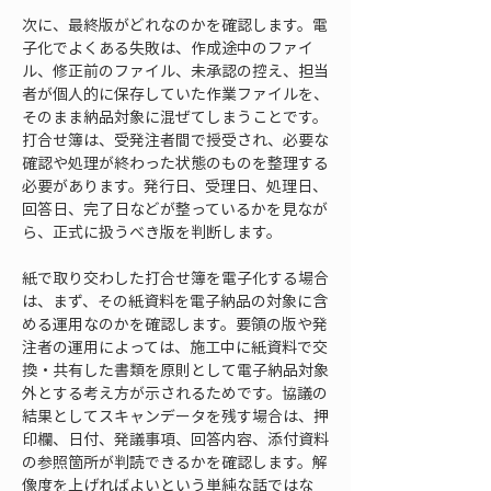
次に、最終版がどれなのかを確認します。電
子化でよくある失敗は、作成途中のファイ
ル、修正前のファイル、未承認の控え、担当
者が個人的に保存していた作業ファイルを、
そのまま納品対象に混ぜてしまうことです。
打合せ簿は、受発注者間で授受され、必要な
確認や処理が終わった状態のものを整理する
必要があります。発行日、受理日、処理日、
回答日、完了日などが整っているかを見なが
ら、正式に扱うべき版を判断します。
紙で取り交わした打合せ簿を電子化する場合
は、まず、その紙資料を電子納品の対象に含
める運用なのかを確認します。要領の版や発
注者の運用によっては、施工中に紙資料で交
換・共有した書類を原則として電子納品対象
外とする考え方が示されるためです。協議の
結果としてスキャンデータを残す場合は、押
印欄、日付、発議事項、回答内容、添付資料
の参照箇所が判読できるかを確認します。解
像度を上げればよいという単純な話ではな