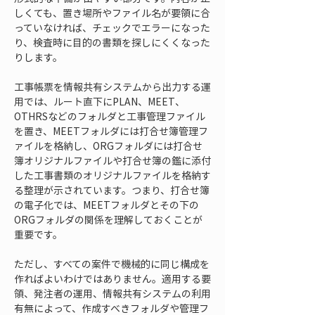
しくても、置き場所やファイル名が要領に合
っていなければ、チェックでエラーになった
り、検査時に目的の書類を探しにくくなった
りします。
工事帳票を情報共有システムから出力する運
用では、ルート直下にPLAN、MEET、
OTHRSなどのフォルダと工事管理ファイル
を置き、MEETフォルダには打合せ簿管理フ
ァイルを格納し、ORGフォルダには打合せ
簿オリジナルファイルや打合せ簿の鑑に添付
した工事書類のオリジナルファイルを格納す
る整理が示されています。つまり、打合せ簿
の電子化では、MEETフォルダとその下の
ORGフォルダの関係を理解しておくことが
重要です。
ただし、すべての案件で機械的に同じ構成を
作ればよいわけではありません。適用する要
領、発注者の運用、情報共有システムの利用
有無によって、作成すべきフォルダや管理フ