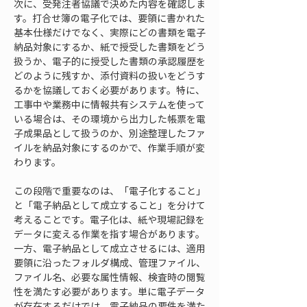
次に、受発注者協議で決めた内容を確認しま
す。打合せ簿の電子化では、要領に書かれた
基本仕様だけでなく、実際にどの書類を電子
納品対象にするか、紙で授受した書類をどう
扱うか、電子的に授受した書類の承認履歴を
どのように残すか、添付資料の扱いをどうす
るかを協議しておく必要があります。特に、
工事中や業務中に情報共有システムを使って
いる場合は、その環境から出力した帳票を電
子成果品として扱うのか、別途整理したファ
イルを納品対象にするのかで、作業手順が変
わります。
この段階で重要なのは、「電子化すること」
と「電子納品として成立すること」を分けて
考えることです。電子化は、紙や現場記録を
データに変える作業を指す場合があります。
一方、電子納品として成立させるには、適用
要領に沿ったフォルダ構成、管理ファイル、
ファイル名、必要な属性情報、検査時の閲覧
性を満たす必要があります。単に電子データ
が存在するだけでは、電子納品の要件を満た