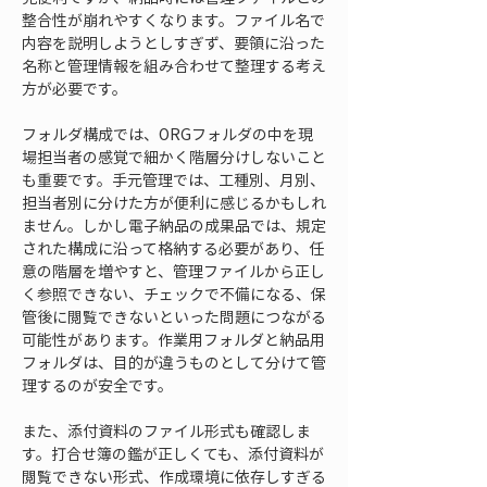
整合性が崩れやすくなります。ファイル名で
内容を説明しようとしすぎず、要領に沿った
名称と管理情報を組み合わせて整理する考え
方が必要です。
フォルダ構成では、ORGフォルダの中を現
場担当者の感覚で細かく階層分けしないこと
も重要です。手元管理では、工種別、月別、
担当者別に分けた方が便利に感じるかもしれ
ません。しかし電子納品の成果品では、規定
された構成に沿って格納する必要があり、任
意の階層を増やすと、管理ファイルから正し
く参照できない、チェックで不備になる、保
管後に閲覧できないといった問題につながる
可能性があります。作業用フォルダと納品用
フォルダは、目的が違うものとして分けて管
理するのが安全です。
また、添付資料のファイル形式も確認しま
す。打合せ簿の鑑が正しくても、添付資料が
閲覧できない形式、作成環境に依存しすぎる