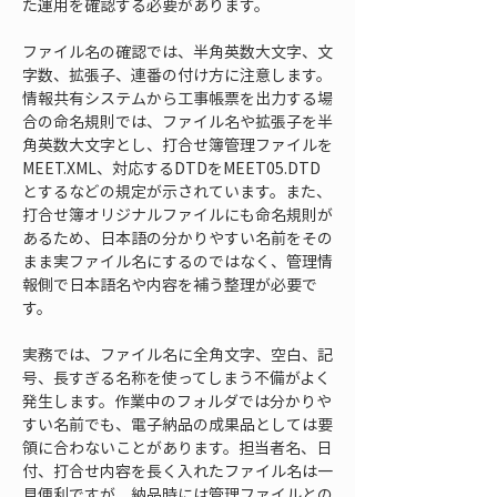
た運用を確認する必要があります。
ファイル名の確認では、半角英数大文字、文
字数、拡張子、連番の付け方に注意します。
情報共有システムから工事帳票を出力する場
合の命名規則では、ファイル名や拡張子を半
角英数大文字とし、打合せ簿管理ファイルを
MEET.XML、対応するDTDをMEET05.DTD
とするなどの規定が示されています。また、
打合せ簿オリジナルファイルにも命名規則が
あるため、日本語の分かりやすい名前をその
まま実ファイル名にするのではなく、管理情
報側で日本語名や内容を補う整理が必要で
す。
実務では、ファイル名に全角文字、空白、記
号、長すぎる名称を使ってしまう不備がよく
発生します。作業中のフォルダでは分かりや
すい名前でも、電子納品の成果品としては要
領に合わないことがあります。担当者名、日
付、打合せ内容を長く入れたファイル名は一
見便利ですが、納品時には管理ファイルとの