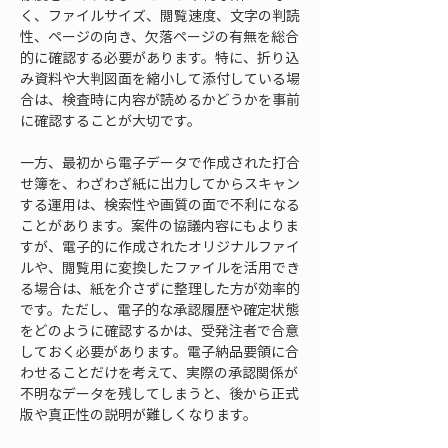
く、ファイルサイズ、閲覧速度、文字の判読
性、ページの向き、欠落ページの有無を総合
的に確認する必要があります。特に、折り込
み資料や大判図面を縮小して添付している場
合は、検査時に内容が読めるかどうかを事前
に確認することが大切です。
一方、最初から電子データで作成された打合
せ簿を、わざわざ紙に出力してからスキャン
する運用は、検索性や画質の面で不利になる
ことがあります。案件の協議内容にもよりま
すが、電子的に作成されたオリジナルファイ
ルや、閲覧用に変換したファイルを活用でき
る場合は、紙を介さずに整理した方が効率的
です。ただし、電子的な承認履歴や確定状態
をどのように確認するかは、受発注者で合意
しておく必要があります。電子納品要領に合
わせることだけを考えて、実際の承認関係が
不明なデータを残してしまうと、後から正式
版や真正性の説明が難しくなります。