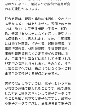
なのかによって、確認すべき要領や運用が変
わる可能性があります。
打合せ簿は、現場や業務の進行中に交わされ
る単なるメモではありません。要領上の定義
では、施工中に受発注者間で手書き、印刷
物、情報共有システムなどを通じて授受され
る伝達物として扱われます。また、工事帳票
には施工計画書、打合せ簿、段階確認書、工
事履行報告書、材料確認願、品質管理資料、
出来形管理資料などの定型様式の資料に加
え、工事打合せ簿などに添付して提出される
非定型の資料も含まれます。そのため、打合
せ簿の電子化では、鑑だけではなく添付資料
まで含めて整理する視点が必要です。
実務で混乱しやすいのは、電子化という言葉
が複数の意味で使われることです。紙で決裁
した打合せ簿をスキャンして電子データにす
ることも広い意味では電子化ですし、最初か
ら電子データで作成し、受発注者間で電子的