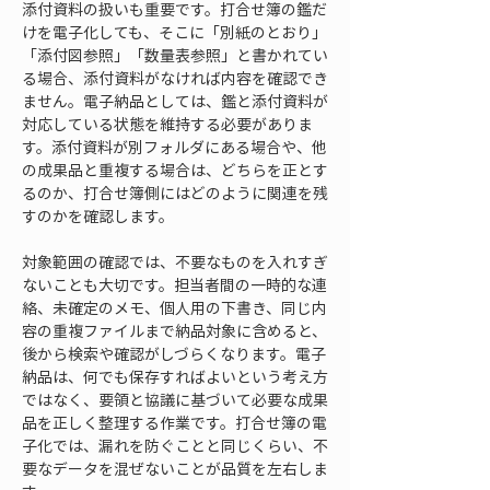
添付資料の扱いも重要です。打合せ簿の鑑だ
けを電子化しても、そこに「別紙のとおり」
「添付図参照」「数量表参照」と書かれてい
る場合、添付資料がなければ内容を確認でき
ません。電子納品としては、鑑と添付資料が
対応している状態を維持する必要がありま
す。添付資料が別フォルダにある場合や、他
の成果品と重複する場合は、どちらを正とす
るのか、打合せ簿側にはどのように関連を残
すのかを確認します。
対象範囲の確認では、不要なものを入れすぎ
ないことも大切です。担当者間の一時的な連
絡、未確定のメモ、個人用の下書き、同じ内
容の重複ファイルまで納品対象に含めると、
後から検索や確認がしづらくなります。電子
納品は、何でも保存すればよいという考え方
ではなく、要領と協議に基づいて必要な成果
品を正しく整理する作業です。打合せ簿の電
子化では、漏れを防ぐことと同じくらい、不
要なデータを混ぜないことが品質を左右しま