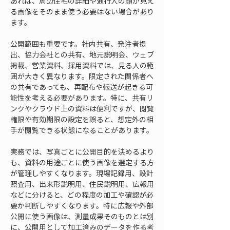
あれば、周辺住宅の詳細や通行人の顔が見え
る画像をそのまま使う必要はない場合があり
ます。
公開範囲も重要です。社内共有、発注者提
出、協力会社との共有、地元説明会、ウェブ
掲載、営業資料、採用資料では、見る人の範
囲が大きく異なります。限定された関係者へ
の共有であっても、再配布や転送が起きる可
能性を考える必要があります。特に、共有リ
ンクやクラウド上の資料は便利ですが、閲覧
権限や有効期限の設定を誤ると、想定外の相
手が閲覧できる状態になることがあります。
実務では、写真ごとに公開目的を決めるより
も、資料の用途ごとに使う画像を選定する方
が管理しやすくなります。現場記録用、設計
照査用、出来形説明用、住民説明用、広報用
などに分けると、どの程度の加工や確認が必
要か判断しやすくなります。特に広報や外部
公開に使う画像は、測量成果そのものとは別
に、公開用として加工済みのデータを作る考