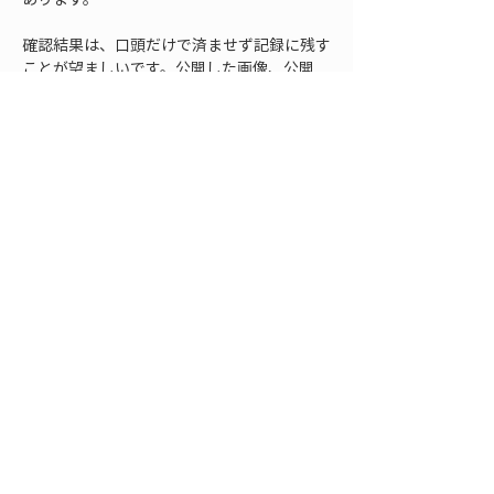
確認結果は、口頭だけで済ませず記録に残す
ことが望ましいです。公開した画像、公開
先、加工内容、確認者、確認日、承認の有無
を簡単に残しておけば、後から問い合わせが
あった場合にも説明しやすくなります。すべ
てを大げさな書類にする必要はありません
が、少なくとも公開用資料の版管理と確認履
歴は残しておくと安心です。
社内ルールでは、元データの扱いも決めてお
く必要があります。ドローン測量の元データ
には、公開用には不要な情報が多く含まれま
す。元画像、点群、標定点、検証点、位置情
報付き写真などを誰が閲覧できるか、外部共
有してよいか、保存期間をどうするかを整理
します。公開用に加工した資料だけを外部へ
渡す運用にすれば、未加工データの誤送付を
防ぎやすくなります。
また、協力会社や外部委託先とデータをやり