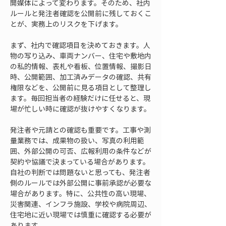
開媒体によって変わります。そのため、社内
ルールと発注者確認を公開前に残しておくこ
とが、実務上のリスクを下げます。
まず、社内で確認項目を決めておきます。人
物の写り込み、車両ナンバー、住宅や敷地内
の私的情報、表札や看板、位置情報、撮影日
時、公開範囲、加工済みデータの確認、共有
権限などを、公開前に見る項目として整理し
ます。毎回担当者の経験だけに任せると、現
場が忙しい時に確認が抜けやすくなります。
発注者や元請との確認も重要です。工事や測
量業務では、成果物の扱い、写真の利用範
囲、外部公開の可否、広報利用の条件などが
契約や協議で決まっている場合があります。
自社の判断では問題ないと思っても、発注者
側のルールでは外部公開に事前承認が必要な
場合があります。特に、公共性の高い現場、
災害関連、インフラ施設、学校や病院周辺、
住宅地に近い現場では慎重に確認する必要が
あります。