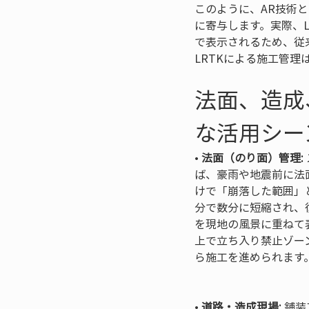
このように、AR技術
に寄与します。実際、
で表示されるため、従
LRTKによる施工管
法面、造成
な活用シー
• 
法面（のり面）管理:
ば、豪雨や地震前に法
けで「崩落した範囲」
分で数分に短縮され、
を現地の風景に重ねて
上で立ち入り禁止ゾー
ら施工を進められます。
• 
道路・造成現場:
 舗