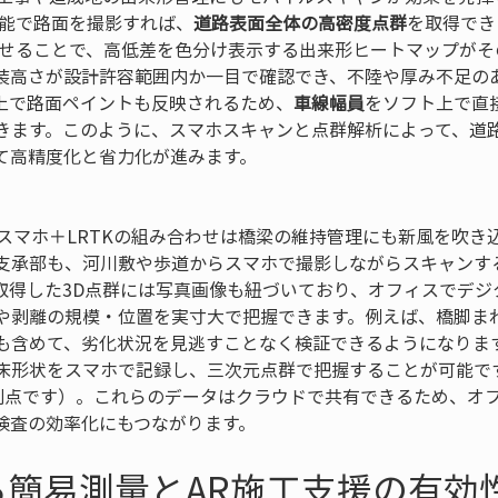
機能で路面を撮影すれば、
道路表面全体の高密度点群
を取得でき
わせることで、高低差を色分け表示する出来形ヒートマップがそ
装高さが設計許容範囲内か一目で確認でき、不陸や厚み不足の
上で路面ペイントも反映されるため、
車線幅員
をソフト上で直
きます。このように、スマホスキャンと点群解析によって、道
て高精度化と省力化が進みます。

 スマホ＋LRTKの組み合わせは橋梁の維持管理にも新風を吹き
支承部も、河川敷や歩道からスマホで撮影しながらスキャンす
取得した3D点群には写真画像も紐づいており、オフィスでデジ
や剥離の規模・位置を実寸大で把握できます。例えば、橋脚ま
も含めて、劣化状況を見逃すことなく検証できるようになりま
床形状をスマホで記録し、三次元点群で把握することが可能で
の利点です）。これらのデータはクラウドで共有できるため、オ
検査の効率化にもつながります。
よる簡易測量とAR施工支援の有効