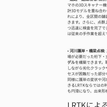
マホの3Dスキャナー
計3Dモデルを重ね合
れにより、全区間の舗
きます。さらに、点群
つ迅速に検査を完了で
は従来の手作業を超え
• 
河川護岸・橋梁点検:
場が必要だった桁下・
デル
を構築できます。
しながら劣化クラック
セスが困難だった部分
同様に護岸の変状や河
きるLRTKならでは
も円滑になり、出来形
LRTKに