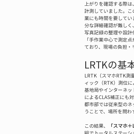
上がりを確認する際は
計測していました。こ
業にも時間を要してい
分な詳細確認が難しく
写真記録の整理や設計
「手作業中心で測定点
ており、現場の負担・
LRTKの
LRTK（スマホRTK
ィック（RTK）測位に
基地局やインターネット
によるCLAS補正に
都市部では従来型のネ
うことで、場所を問わ
この結果、
「スマホ＋L
組でトータルステーシ