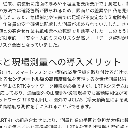
、従来、舗装後に路面の厚みや平坦度を要所要所で手測定し、
の方法では確認箇所が限られるため、図面との差異や凹凸を見
ました。また、急傾斜地や法面では足場が不安定なうえ危険も
、作業員の安全確保に配慮した測量が求められていました。さ
値との突合せ作業も紙帳票への転記で非効率でした。このよう
が限定的」「安全・人的ミスのリスクが高い」「データ整理が
リスク要因となっていました。
基本と現場測量への導入メリット
測量）は、スマートフォンに小型GNSS受信機を取り付けるだけ
よる
センチメートル級の高精度測位
を実現する次世代測量技術
経由のRTKネットワーク接続が必要ですが、LRTKシステム
も対応しており、通信圏外の山間部や災害現場でも高精度測位が
ットワークRTKを利用し、圏外ではCLAS（準天頂衛星による
ず高精度な測位を手に入れることができます。
RTK」
の組み合わせにより、測量作業の手間と負担が大幅に
ョンを使っていた基準点測量も、LRTKを使えば現場の既知点