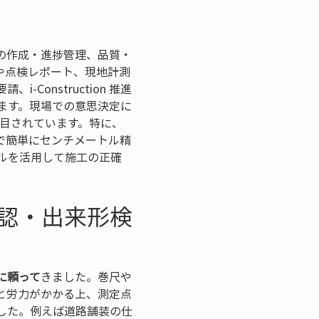
性
の作成・進捗管理、品質・
や点検レポート、現地計測
onstruction 推進
ます。現場での意思決定に
目されています。特に、
で簡単にセンチメートル精
ルを活用して施工の正確
認・出来形検
に頼って
きました。巻尺や
と労力がかかる上、測定点
した。例えば道路舗装の仕