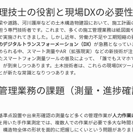
理技士の役割と現場DXの必要
梁や道路、河川護岸などの土木構造物建設において、施工計画
担う専門技術者です。これまで、多くの施工管理業務は紙図面
施されてきました。しかし近年、労働力不足や工期短縮の要請、i-C
のデジタルトランスフォーメーション（DX）
が急務となってい
められる中、スマート測量やAR（拡張現実）などの新技術が注
たスマートフォン測量ツールの普及によって、「誰でもスマホ
」が到来しつつあります。土木技術者は、これらの現場DXツー
とが新たな常識となりつつあります。
管理業務の課題（測量・進捗確
基準点設置や出来形確認の測量など多くの管理作業が
人力作業
を用いた手作業測定では、複数人での作業が必要で多大な時間
、構造物全体の形状を面的に把握しにくいという問題がありま