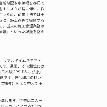
縦断勾配や車線幅を巻尺で
逃すリスクが常に伴い、作
伴うため、従来手法では十
らに、施工過程で撮影する
に、従来の施工管理業務は
煩雑」といった課題を抱え
で、リアルタイムキネマテ
です。通常、RTK測位には
は日本版GPS「みちびき」
可能です。通信環境の良い
測位補強）を切り替えて使
軽減します。従来は二人一
でローカライズするだけで