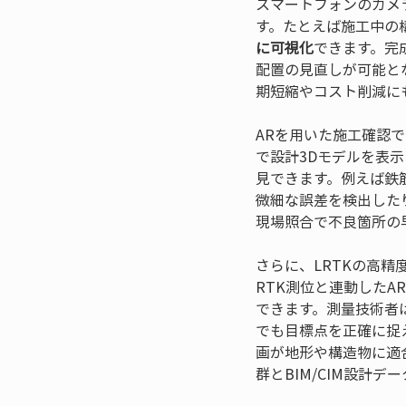
スマートフォンのカメ
す。たとえば施工中の
に可視化
できます。完
配置の見直しが可能と
期短縮やコスト削減に
ARを用いた施工確認
で設計3Dモデルを表
見できます。例えば鉄
微細な誤差を検出した
現場照合で不良箇所の
さらに、LRTKの高
RTK測位と連動した
できます。測量技術者
でも目標点を正確に捉
画が地形や構造物に適
群とBIM/CIM設計