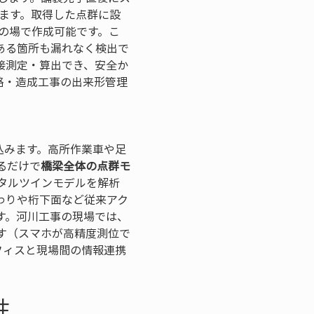
ます。取得した点群に設
の場で作成可能です。こ
ある箇所も漏れなく検出で
接測定・算出でき、安全か
路・造成工事の出来形管理
込みます。高所作業車や足
るだけで
橋梁全体の点群モ
タルツインモデルを解析
わりや桁下面など従来アク
す。河川工事の現場では、
す（スマホが高精度測位で
フィスと現場間の情報連携
性