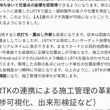
を持ち歩いて任意点の座標を即取得
できるようになります。例え
レットに装着したLRTKで盛土・掘削箇所の高さや位置を測定
です。このように、
1人1台
のスマホ測量が可能になったことで
えるようになりました。 
利用すると
杭打ち・墨出し作業
も容易になります。従来は図面
置出ししていましたが、LRTKでは測位したいターゲット座標
をリアルタイムに表示できます。まるでカーナビの目的地誘導
い作業員でも直感的に正確な位置出しが可能となり、施工の効
eやAndroidスマホのLiDARカメラ機能とLRTKを組み合わせ
行えます。取得した点群の各点にはセンチ単位の位置座標が付
も高精度かつ瞬時に可能となります。以上のように、LRTKの
精度
になり、施工管理の効率化が実現します。
LRTKの連携による施工管理の革
捗可視化、出来形検証など）