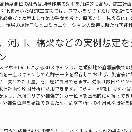
と高精度測位の融合は測量作業の効率を飛躍的に高め、施工計
LRTKを用いたAR施工支援では、スマホをかざすだけで設計モ
来必要だった墨出し作業の手間を省き、直感的な「見える化」を
理は、現場の課題解決とコミュニケーションの改善に新たな可能
、河川、橋梁などの実例想定を
ン
 スマホ＋LRTKによる3Dスキャンは、急傾斜地の
崩壊前後での
面を一度スキャンして点群データを保存しておけば、災害後に
と「失われた土量」を即座に算出できます。従来は数日がかか
復旧計画や原因分析に活用できます。さらに、ARを併用すれば
表示し、危険エリアや補強アンカー位置を直感的に可視化でき
ンや補強位置を確認できるため、危険箇所への不用意な接近を


装工事や造成地の出来形管理にもモバイルスキャンが効果を発揮