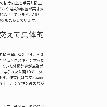
画の精度向上と手戻り防止
デルや埋設物位置が実寸大
実現しています。ARと
性をもたらしています。
交えて具体的
変状把握
に有効です。例え
同地点を再スキャンするだ
っていた体積計算が点群差
、得られた法面3Dデータ
ます。作業員はスマホ画面
防止し、安全性を高めなが
します。舗装完了直後にス