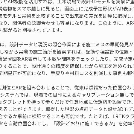
ラとAR機能を活用すれば、土木現場で設計3Dモデルを実景に
構造物をスマホ越しに見ると、画面上に完成予定形状がAR表示
成モデルと実物を比較することで出来高の差異を即座に把握し
なり、関係者の認識合わせも容易になります。このように、AR
も繋がると期待されています。
では、設計データと現況の照合作業による施工ミスの早期発見が
示しながら実際の施工箇所を観察すれば、配筋や埋設管の位置
筋配置図をAR表示して本数や間隔をチェックしたり、完成予定
りすることで、設計通りの精度を確保しながら施工を進められま
早期是正が可能になり、手戻りや材料ロスを削減した事例も報
精度測位とARを組み合わせることで、従来は煩雑だった位置合わ
ARシステムでは、現場での目印によるキャリブレーション無し
はタブレットを持って歩くだけで任意地点に仮想杭を設置でき
えることができます。取得した現況の点群データと設計3Dモデ
合するか事前に検証することも可能です。たとえば、LRTKク
データを自動位置合わせし、「設計どおりに施工できるか」を効