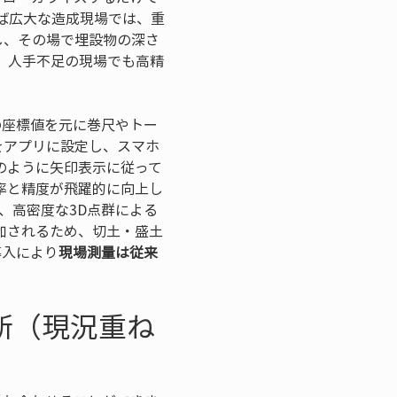
ば広大な造成現場では、重
し、その場で埋設物の深さ
、人手不足の現場でも高精
の座標値を元に巻尺やトー
をアプリに設定し、スマホ
のように矢印表示に従って
率と精度が飛躍的に向上し
れば、高密度な3D点群による
加されるため、切土・盛土
導入により
現場測量は従来
新（現況重ね