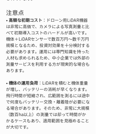
注意点
• 
高額な初期コスト
：ドローン用LiDAR機器
は非常に高価で、カメラによる写真測量と比
べて初期導入コストのハードルが高いです。
機体＋LiDARセンサーで数百万円～数千万円
規模となるため、投資対効果を十分検討する
必要があります。運用には専門知識を持った
人材も求められるため、中小企業では外部の
測量サービスを利用する方が現実的な場合も
• 
機体の運用負荷
：LiDARを積むと機体重量
が増し、バッテリーの消耗が早くなります。
飛行時間が短縮され、広範囲を測るには途中
で何度もバッテリー交換・離着陸が必要にな
る場合があります。そのため、非常に大規模
（数百ha以上）の測量では却って時間がか
かるケースもあり、適用範囲を見極めること