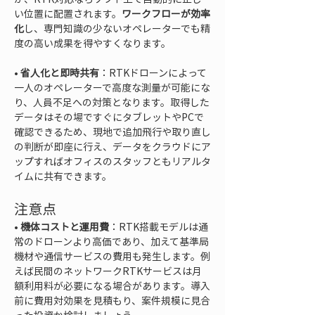
い位置に配置されます。
ワークフローが効率
化
し、専門知識の少ないオペレーターでも精
• 
省人化と即時共有
：RTKドローンによって
一人のオペレーターで高度な測量が可能にな
り、人員不足への対策となります。取得した
データはその場ですぐにタブレットやPCで
確認できるため、現地で追加飛行や取り直し
の判断が即座に行え、データをクラウドにア
ップすればオフィスのスタッフともリアルタ
イムに共有できます。
注意点
• 
機体コストと運用費
：RTK搭載モデルは通
常のドローンより高価であり、加えて基準局
機材や通信サービスの費用も発生します。例
えば民間のネットワークRTKサービスは月
額利用料が必要になる場合があります。導入
前に費用対効果を見積もり、案件規模に見合