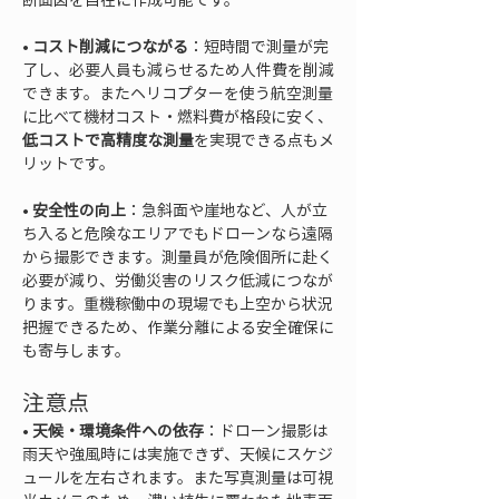
• 
コスト削減につながる
：短時間で測量が完
了し、必要人員も減らせるため人件費を削減
できます。またヘリコプターを使う航空測量
に比べて機材コスト・燃料費が格段に安く、
低コストで高精度な測量
を実現できる点もメ
• 
安全性の向上
：急斜面や崖地など、人が立
ち入ると危険なエリアでもドローンなら遠隔
から撮影できます。測量員が危険個所に赴く
必要が減り、労働災害のリスク低減につなが
ります。重機稼働中の現場でも上空から状況
把握できるため、作業分離による安全確保に
も寄与します。
注意点
• 
天候・環境条件への依存
：ドローン撮影は
雨天や強風時には実施できず、天候にスケジ
ュールを左右されます。また写真測量は可視