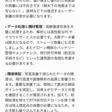
光カメラのため、濃い植生に覆われた地表面
の測量には不向きです（樹木下の地面までは
写らない）。森林などでは後述するレーザー
• 
データ処理と機材管理
：高解像度写真を大
量に処理するため、解析には高性能なPCや
クラウドサービスが必要です。点群データ量
は膨大になるので、ストレージ容量にも注意
しましょう。またドローン機体のバッテリー
管理やメンテナンス、飛行許可申請（航空法
手続きなど）といった運用面の負担も考慮す
• 
精度検証
：写真測量で得られたデータの精
度は、飛行高度や画像解析の品質に影響され
ます。重要な測量では、現地にて数点の検証
ポイントを測定し、出来上がりデータとの差
を確認することが推奨されます。加えて、初
期投資を抑えてRTK非対応ドローンを使う場
合は地上標定点の設置が必要になるため、そ
の手間も織り込んでおきましょう。