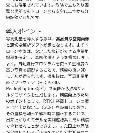
査にも活用されています。危険で立ち入り困
難な場所でもドローンなら安全に上空から詳
細記録が可能です。
導入ポイント
写真測量を導入する際は、
高品質な空撮画像
と
適切な解析ソフト
が鍵となります。まずド
ローン本体は、安定した飛行ができる産業用
機種を選定し、高解像度カメラを搭載しまし
ょう。自動航行プログラムを使って重複度の
高い写真を撮影することで、精度の良い3D
モデルが得られます。撮影後は、写真測量用
のソフトウェア（例：Pix4D、
RealityCaptureなど）で画像から点群やオ
ルソモザイクを生成します。
精度向上のため
のポイント
として、RTK非搭載ドローンの場
合は地上に標定点（GCP）を設置しておき、
その座標を測って解析時に補正することで、
出来上がりのモデルを実測座標系に高い精度
で合わせることができます。また国土地理院
が公開している「UAVを用いた公共測量マニ