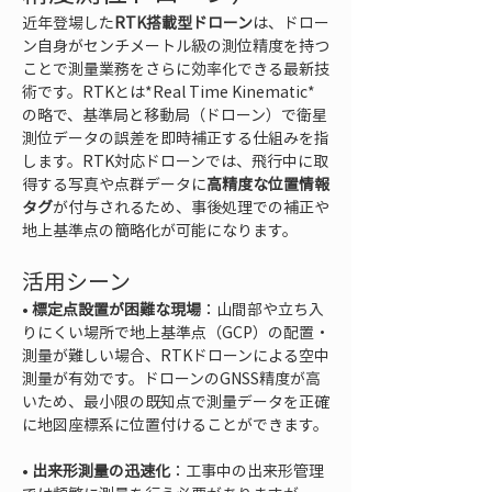
近年登場した
RTK搭載型ドローン
は、ドロー
ン自身がセンチメートル級の測位精度を持つ
ことで測量業務をさらに効率化できる最新技
術です。RTKとは*Real Time Kinematic*
の略で、基準局と移動局（ドローン）で衛星
測位データの誤差を即時補正する仕組みを指
します。RTK対応ドローンでは、飛行中に取
得する写真や点群データに
高精度な位置情報
タグ
が付与されるため、事後処理での補正や
地上基準点の簡略化が可能になります。
活用シーン
• 
標定点設置が困難な現場
：山間部や立ち入
りにくい場所で地上基準点（GCP）の配置・
測量が難しい場合、RTKドローンによる空中
測量が有効です。ドローンのGNSS精度が高
いため、最小限の既知点で測量データを正確
• 
出来形測量の迅速化
：工事中の出来形管理