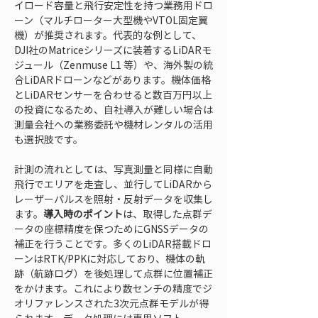
イロード容量と飛行安定性を持つ業務用ドロ
ーン（マルチローター大型機やVTOL固定翼
機）が推奨されます。代表的な例として、
DJI社のMatriceシリーズに装着するLiDARモ
ジュール（Zenmuse L1 等）や、海外製の統
合LiDARドローンなどがあります。機体価格
とLiDARセンサーを合わせると数百万円以上
の投資になるため、自社導入が難しい場合は
測量会社への業務委託や機材レンタルの活用
も選択肢です。
計測の流れとしては、写真測量と同様に自動
飛行でエリアを走査し、並行してLiDARから
レーザーパルスを照射・反射データを収集し
ます。
導入時のポイント
は、取得した点群デ
ータの座標精度を保つためにGNSSデータの
補正を行うことです。多くのLiDAR搭載ドロ
ーンはRTK/PPKに対応しており、機体の軌
跡（航跡ログ）を後処理して点群に位置補正
をかけます。これにより数センチの精度でジ
オリファレンスされた3次元点群モデルが得