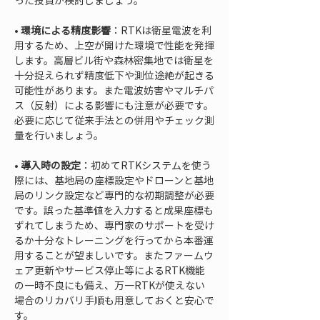
• 
環境による精度影響
：RTKは衛星電波を利
用するため、上空が開けた環境で性能を発揮
します。高層ビル街や森林密集地では衛星を
十分捉えられず精度低下や測位途絶が起きる
可能性があります。また電波妨害やマルチパ
ス（反射）による影響にも注意が必要です。
必要に応じて従来手法との併用やチェック測
• 
導入時の設定
：初めてRTKシステムを使う
際には、基地局の座標設定やドローンと基地
局のリンク設定など専門的な初期調整が必要
です。誤った基準値を入力すると成果座標も
ずれてしまうため、専門家のサポートを受け
るか十分なトレーニングを行ってから本番運
用することが望ましいです。またファームウ
ェア更新やサービス停止等によるRTK機能
の一時不良にも備え、万一RTKが使えない
場合のリカバリ手順も用意しておくと安心で