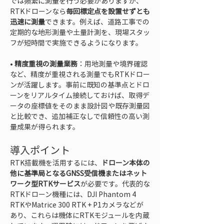
では頻繁に測量を行う必要がありますが、
RTKドローンなら
毎回標定点を設置せずとも
迅速に測量
できます。例えば、道路工事での
定期的な地形測量や土量計測を、現場スタッ
• 
精度重視の測量業務
：用地測量や境界確認
など、精度が重視される測量でもRTKドロー
ンが活躍します。事前に既知の基準点とドロ
ーンをリアルタイム接続しておけば、取得デ
ータの座標値をそのまま設計図や既存測量図
と比較でき、追加補正なしで信頼性の高い測
量成果が得られます。
導入ポイント
RTK搭載機を活用するには、
ドローン本体の
他に基準局となるGNSS受信機またはネット
ワーク型RTKサービス
が必要です。代表的な
RTKドローン機種には、DJI Phantom 4 
RTKやMatrice 300 RTK + P1カメラなどが
あり、これらは機体にRTKモジュールを内蔵