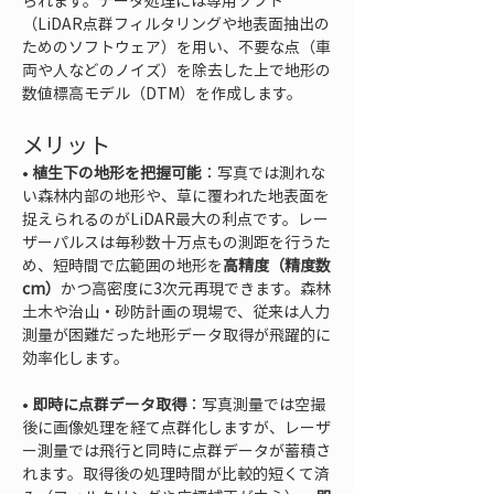
られます。データ処理には専用ソフト
（LiDAR点群フィルタリングや地表面抽出の
ためのソフトウェア）を用い、不要な点（車
両や人などのノイズ）を除去した上で地形の
数値標高モデル（DTM）を作成します。
メリット
• 
植生下の地形を把握可能
：写真では測れな
い森林内部の地形や、草に覆われた地表面を
捉えられるのがLiDAR最大の利点です。レー
ザーパルスは毎秒数十万点もの測距を行うた
め、短時間で広範囲の地形を
高精度（精度数
cm）
かつ高密度に3次元再現できます。森林
土木や治山・砂防計画の現場で、従来は人力
測量が困難だった地形データ取得が飛躍的に
• 
即時に点群データ取得
：写真測量では空撮
後に画像処理を経て点群化しますが、レーザ
ー測量では飛行と同時に点群データが蓄積さ
れます。取得後の処理時間が比較的短くて済