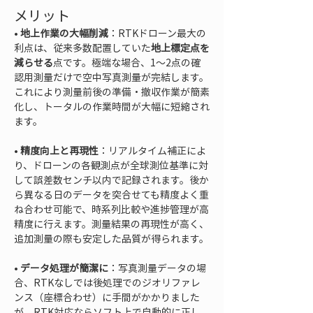
メリット
• 
地上作業の大幅削減
：RTKドローン最大の
利点は、従来多数配置していた
地上標定点を
減らせる
点です。極端な場合、1～2点の確
認用測量だけで空中写真測量が完結します。
これにより測量前後の準備・撤収作業が簡素
化し、トータルの作業時間が大幅に短縮され
• 
精度向上と再現性
：リアルタイム補正によ
り、ドローンの各観測点が全球測位基準に対
して誤差数センチ以内で記録されます。後か
ら異なる日のデータを突合せても精度よく重
ね合わせ可能で、時系列比較や進捗管理が高
精度に行えます。測量結果の再現性が高く、
• 
データ処理が簡潔に
：写真測量データの場
合、RTKなしでは後処理でのジオリファレ
ンス（座標合わせ）に手間がかかりました
が、RTK対応ならソフト上で自動的に正し