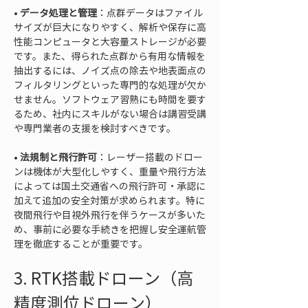
• 
データ処理と管理
：点群データはファイル
サイズが巨大になりやすく、解析や保存に高
性能コンピュータと大容量ストレージが必要
です。また、得られた点群から有用な情報を
抽出するには、ノイズ点の除去や地表面点の
フィルタリングといった専門的な処理が欠か
せません。ソフトウェア習熟にも時間を要す
るため、社内にスキルがない場合は講習受講
• 
法規制と飛行許可
：レーザー搭載のドロー
ンは機体が大型化しやすく、重量や飛行方法
によっては国土交通省への飛行許可・承認に
加えて追加の安全対策が求められます。特に
夜間飛行や目視外飛行を伴うケースが多いた
め、事前に必要な手続きを把握し安全運航管
理を徹底することが重要です。
3. RTK搭載ドローン（高
精度測位ドローン）