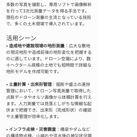
多数の写真を撮影し、専用ソフトで画像解析
を行って3次元測量データを得る手法です。
現在のドローン測量の主流となっている技術
で、多くの土木現場で導入されています。
活用シーン
• 
造成地や建設現場の地形測量
：広大な敷地
の現況地形や造成前後の地形変化を把握する
のに適しています。ドローン空撮により、数
十ヘクタール規模の土地でも短時間で詳細な
• 
土量計算・出来形管理
：掘削や盛土の進捗
管理において、ドローン写真測量で取得した
点群データやオルソ画像から体積計算を行え
ます。人力測量では見落としがちな微細な起
伏まで把握でき、出来形（完成形状）の確認
• 
インフラ点検・災害調査
：橋梁やダムなど
の構造物点検、山崩れや洪水後の被災状況調