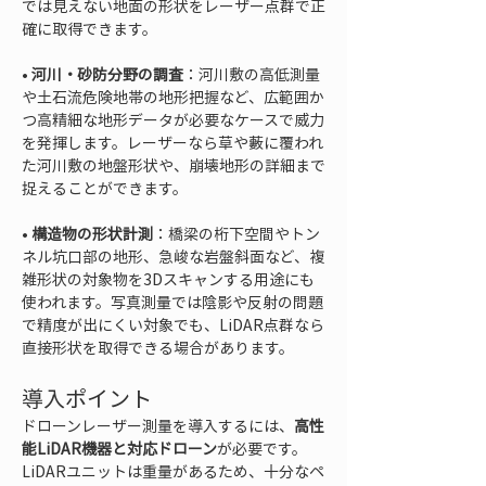
では見えない地面の形状をレーザー点群で正
• 
河川・砂防分野の調査
：河川敷の高低測量
や土石流危険地帯の地形把握など、広範囲か
つ高精細な地形データが必要なケースで威力
を発揮します。レーザーなら草や藪に覆われ
た河川敷の地盤形状や、崩壊地形の詳細まで
• 
構造物の形状計測
：橋梁の桁下空間やトン
ネル坑口部の地形、急峻な岩盤斜面など、複
雑形状の対象物を3Dスキャンする用途にも
使われます。写真測量では陰影や反射の問題
で精度が出にくい対象でも、LiDAR点群なら
直接形状を取得できる場合があります。
導入ポイント
ドローンレーザー測量を導入するには、
高性
能LiDAR機器と対応ドローン
が必要です。
LiDARユニットは重量があるため、十分なペ