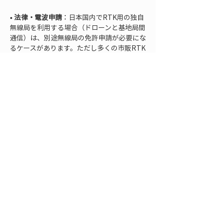
• 
法律・電波申請
：日本国内でRTK用の独自
無線局を利用する場合（ドローンと基地局間
通信）は、別途無線局の免許申請が必要にな
るケースがあります。ただし多くの市販RTK
ドローンは既存の電波枠内やインターネット
経由で補正を受け取る方式のため個別申請は
不要です。購入時に国内電波法対応の仕様に
なっているか確認しておきましょう。
ドローン測量とスマホ測
量（LRTK）の組み合わせ
でさらなる効率化
ここまで紹介したように、ドローンによる空
中測量は広範囲の3Dデータを短時間で取得
する強力な手段です。一方で、現場作業の効
率化という点では
スマートフォンを活用した
新しい測量手法
も登場しています。特に注目
されるのが、スマホに小型GNSS受信機を装