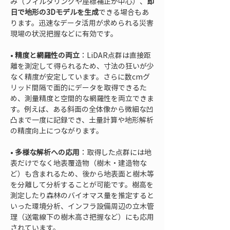
み（フィルタリングや座標補正が中心）、
即
日で地形の3Dモデルを生成
できる場合もあ
ります。迅速なデータ活用が求められる災害
• 
精度と網羅性の両立
：LiDAR点群は直接距
離を測定して得られるため、寸法の狂いが少
なく精度が安定しています。さらに数cmグ
リッド間隔で面的にデータを取得できるた
め、測量精度と空間的な網羅性を両立できま
す。例えば、ある斜面の全体像から微細な凹
凸まで一度に記録でき、土量計算や地形解析
• 
多様な解析への応用
：取得した点群には地
表だけでなく地表覆造物（樹木・建造物な
ど）も含まれるため、後から地表面と樹木等
を分離して分析することが可能です。樹高を
測定したり森林のバイオマス量を推定すると
いった環境分析、インフラ設備周辺の立木管
理（送電線下の樹木高さ把握など）にも応用
されています。