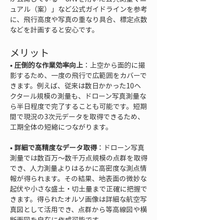
ュアル（案）」など公式ガイドラインを参考
に、飛行高度や写真の重なり具合、標定点数
などを計画すると安心です。
メリット
• 
圧倒的な作業効率向上
：上空から面的に撮
影するため、一度の飛行で広範囲をカバーで
きます。例えば、従来は数日かかった10ヘ
クタール規模の測量も、ドローン写真測量な
ら半日程度で完了することも可能です。短期
間で現況の3次元データを取得できるため、
• 
詳細で高精度なデータ取得
：ドローン写真
測量では数百万～数千万点規模の点群を取得
でき、人力測量よりはるかに高密度な測点情
報が得られます。その結果、地表面の微妙な
起伏や小さな盛土・切土量まで正確に把握で
きます。得られたオルソ画像は詳細な航空写
真図として活用でき、点群から等高線図や横