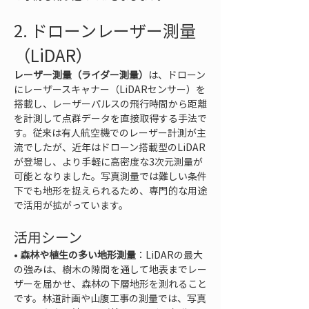
2. ドローンレーザー測量
（LiDAR）
レーザー測量（ライダー測量）
は、ドローン
にレーザースキャナー（LiDARセンサー）を
搭載し、レーザーパルスの飛行時間から距離
を計測して点群データを直接取得する手法で
す。従来は有人航空機でのレーザー計測が主
流でしたが、近年はドローン搭載型のLiDAR
が登場し、より手軽に高密度な3次元測量が
可能となりました。写真測量では難しい条件
下でも地形を捉えられるため、専門的な用途
で活用が拡がっています。
活用シーン
• 
森林や植生の多い地形測量
：LiDARの最大
の強みは、樹木の隙間を通して地表までレー
ザーを届かせ、森林の下層地形を測れること
です。林道計画や山腹工事の測量では、写真