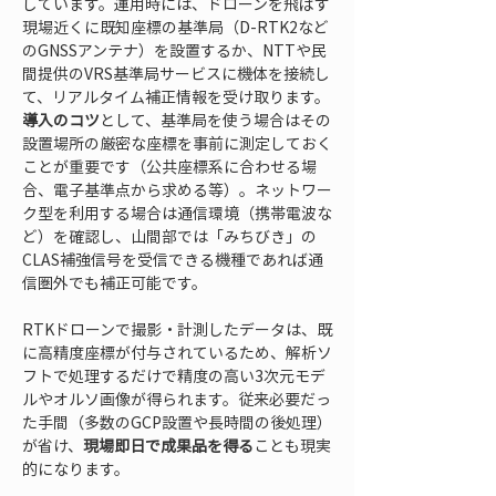
しています。運用時には、ドローンを飛ばす
現場近くに既知座標の基準局（D-RTK2など
のGNSSアンテナ）を設置するか、NTTや民
間提供のVRS基準局サービスに機体を接続し
て、リアルタイム補正情報を受け取ります。
導入のコツ
として、基準局を使う場合はその
設置場所の厳密な座標を事前に測定しておく
ことが重要です（公共座標系に合わせる場
合、電子基準点から求める等）。ネットワー
ク型を利用する場合は通信環境（携帯電波な
ど）を確認し、山間部では「みちびき」の
CLAS補強信号を受信できる機種であれば通
信圏外でも補正可能です。
RTKドローンで撮影・計測したデータは、既
に高精度座標が付与されているため、解析ソ
フトで処理するだけで精度の高い3次元モデ
ルやオルソ画像が得られます。従来必要だっ
た手間（多数のGCP設置や長時間の後処理）
が省け、
現場即日で成果品を得る
ことも現実
的になります。