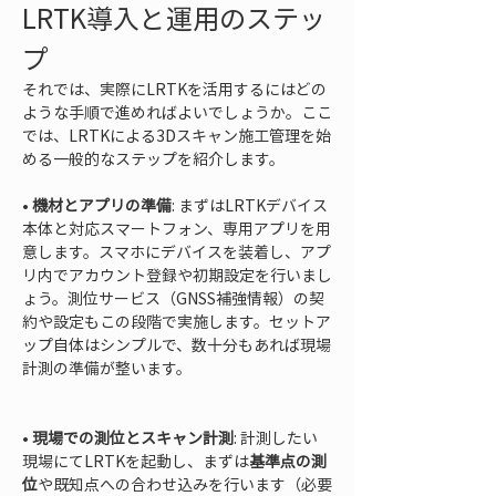
LRTK導入と運用のステッ
プ
それでは、実際にLRTKを活用するにはどの
ような手順で進めればよいでしょうか。ここ
では、LRTKによる3Dスキャン施工管理を始
める一般的なステップを紹介します。
• 
機材とアプリの準備
: まずはLRTKデバイス
本体と対応スマートフォン、専用アプリを用
意します。スマホにデバイスを装着し、アプ
リ内でアカウント登録や初期設定を行いまし
ょう。測位サービス（GNSS補強情報）の契
約や設定もこの段階で実施します。セットア
ップ自体はシンプルで、数十分もあれば現場
計測の準備が整います。

• 
現場での測位とスキャン計測
: 計測したい
現場にてLRTKを起動し、まずは
基準点の測
位
や既知点への合わせ込みを行います（必要