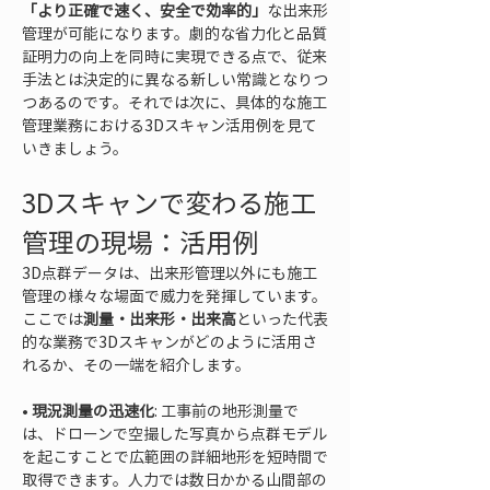
「より正確で速く、安全で効率的」
な出来形
管理が可能になります。劇的な省力化と品質
証明力の向上を同時に実現できる点で、従来
手法とは決定的に異なる新しい常識となりつ
つあるのです。それでは次に、具体的な施工
管理業務における3Dスキャン活用例を見て
いきましょう。
3Dスキャンで変わる施工
管理の現場：活用例
3D点群データは、出来形管理以外にも施工
管理の様々な場面で威力を発揮しています。
ここでは
測量・出来形・出来高
といった代表
的な業務で3Dスキャンがどのように活用さ
れるか、その一端を紹介します。
• 
現況測量の迅速化
: 工事前の地形測量で
は、ドローンで空撮した写真から点群モデル
を起こすことで広範囲の詳細地形を短時間で
取得できます。人力では数日かかる山間部の