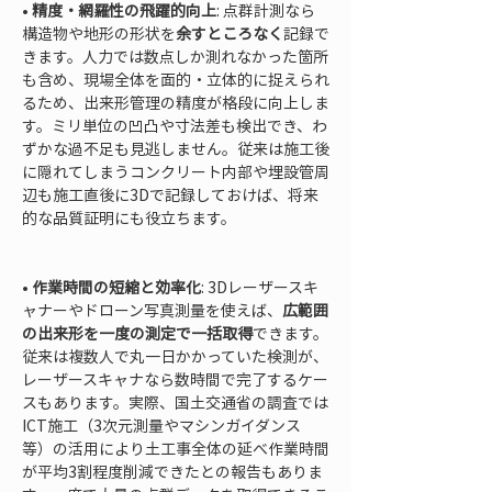
• 
精度・網羅性の飛躍的向上
: 点群計測なら
構造物や地形の形状を
余すところなく
記録で
きます。人力では数点しか測れなかった箇所
も含め、現場全体を面的・立体的に捉えられ
るため、出来形管理の精度が格段に向上しま
す。ミリ単位の凹凸や寸法差も検出でき、わ
ずかな過不足も見逃しません。従来は施工後
に隠れてしまうコンクリート内部や埋設管周
辺も施工直後に3Dで記録しておけば、将来
的な品質証明にも役立ちます。

• 
作業時間の短縮と効率化
: 3Dレーザースキ
ャナーやドローン写真測量を使えば、
広範囲
の出来形を一度の測定で一括取得
できます。
従来は複数人で丸一日かかっていた検測が、
レーザースキャナなら数時間で完了するケー
スもあります。実際、国土交通省の調査では
ICT施工（3次元測量やマシンガイダンス
等）の活用により土工事全体の延べ作業時間
が平均3割程度削減できたとの報告もありま