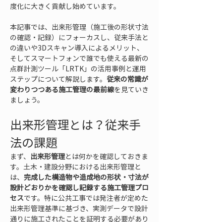
度化に大きく貢献し始めています。
本記事では、出来形管理（施工後の形状寸法
の確認・記録）にフォーカスし、従来手法と
の違いや3Dスキャン導入によるメリット、
そしてスマートフォンで誰でも使える最新の
点群計測ツール「LRTK」の活用事例と運用
ステップについて解説します。
従来の常識が
変わりつつある施工管理の最前線
を見ていき
ましょう。
出来形管理とは？従来手
法の課題
まず、
出来形管理
とは何かを確認しておきま
す。土木・建設分野における出来形管理と
は、
完成した構造物や造成地の形状・寸法が
設計どおりかを確認し記録する施工管理プロ
セス
です。特に公共工事では発注者が定めた
出来形管理基準に基づき、実測データで設計
通りに施工されたことを証明する必要があり