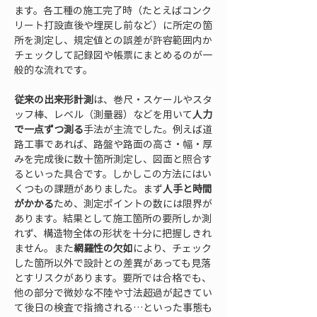
ます。各工種の施工完了時（たとえばコンク
リート打設直後や埋戻し前など）に所定の箇
所を測定し、規定値との誤差が許容範囲内か
チェックして記録図や帳票にまとめるのが一
般的な流れです。
従来の出来形計測
は、巻尺・スケールやスタ
ッフ棒、レベル（測量器）などを用いて
人力
で一点ずつ測る
手法が主流でした。例えば道
路工事であれば、路盤や路面の高さ・幅・厚
みを完成後に数十箇所測定し、図面と照合す
るといった具合です。しかしこの方法にはい
くつもの課題がありました。まず
人手と時間
がかかる
ため、測定ポイントの数には限界が
あります。結果として施工箇所の要所しか測
れず、構造物全体の形状を十分に把握しきれ
ません。また
網羅性の欠如
により、チェック
した箇所以外で設計との差異があっても見落
とすリスクがあります。要所では合格でも、
他の部分で微妙な不陸や寸法超過が起きてい
て後日の検査で指摘される…といった事態も