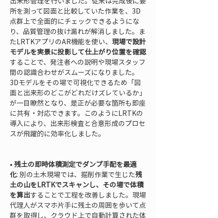
出来形管理を行いました。従来は完成後に要
所を測って図面と比較していた作業を、3D
点群上で全面的にチェックできるようにな
り、品質管理の抜け漏れが解消しました。ま
たLRTKアプリのAR機能を使い、
現場で設計
モデルを実景に投影して仕上がり位置を確認
することで、発注者への説明や現場スタッフ
間の認識合わせがスムーズになりました。
3Dモデルをその場で可視化できるため「図
面と出来形のどこがどれだけズレているか」
が一目瞭然となり、是正が必要な箇所も即座
に共有・対応できます。このようにLRTKの
導入により、出来形検査と合意形成のプロセ
スが飛躍的に効率化しました。

• 
残土の即時体積測定でダンプ手配を最適
化
: 別の土木現場では、掘削作業で生じた
残
土の山をLRTKでスキャンし、その場で体積
を算出
することで工程を改善しました。現場
代理人がスマホ片手に残土の周囲を歩いて点
群を取得し、クラウド上で自動計算された体