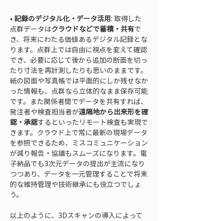
• 
記録のデジタル化・データ活用
: 取得した
点群データは
クラウドなどで蓄積・共有
で
き、将来にわたる価値あるデジタル記録とな
ります。点群上では自由に視点を変えて確認
でき、必要に応じて後から追加の断面を切っ
たり寸法を再計測したりも思いのままです。
紙の図面や写真帳では平面的にしか残せなか
った情報も、点群なら立体的なまま保存可能
です。また関係者間でデータを共有すれば、
発注者や検査担当者が
遠隔地から出来形を確
認・承認
するといったリモート検査も実現で
きます。クラウド上で常に最新の現場データ
を参照できるため、ミスコミュニケーション
が減り報告・協議もスムーズになります。電
子納品でも3次元データの提出が主流になり
つつあり、データを一元管理することで将来
的な維持管理や技術継承にも役立つでしょ
う。
以上のように、3Dスキャンの導入によって