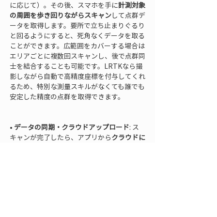
に応じて）。その後、スマホを手に
計測対象
の周囲を歩き回りながらスキャン
して点群デ
ータを取得します。要所で立ち止まりぐるり
と回るようにすると、死角なくデータを取る
ことができます。広範囲をカバーする場合は
エリアごとに複数回スキャンし、後で点群同
士を結合することも可能です。LRTKなら撮
影しながら自動で高精度座標を付与してくれ
るため、特別な測量スキルがなくても誰でも
安定した精度の点群を取得できます。

• 
データの同期・クラウドアップロード
: ス
キャンが完了したら、アプリから
クラウドに
点群データをアップロード
します。LRTKク
ラウドを利用すれば、スマホで取得したデー
タが即座にオフィスのPCと同期されます。
インターネット経由で大容量データをスムー
ズに共有できるため、現場から戻ってケーブ
ル接続…といった手間もありません。クラウ
ド上にアップした点群は自動で位置合わせや