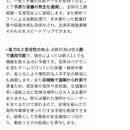
す。一度で大量の点群データを取得できるこ
とで
手戻り測量の発生も激減
し、全体の工期
短縮・生産性向上に直結します。また解析ソ
フトによる自動処理で、手作業だった数量計
算や図面作成も効率化され、出来形検査業務
そのものをスピードアップできます。

• 
省力化と安全性の向上
: 点群計測は
少人数
で運用可能
で、場合によっては新人1人でも
機器を扱えるほど手軽です。従来はベテラン
を含むチームで行っていた測量・検測作業
が、省人化により慢性的な人手不足の解消に
も貢献します。また
非接触で遠隔から計測で
きる
ため、測定者が高所や急斜面、交通量の
多い道路上など危険な場所に立ち入る必要が
ありません。例えば離れた場所からレーザー
を当てるだけで測れるので、足場を組んだり
高所作業車を使ったりする手間も削減できま
す。結果として作業員の安全確保につなが
り、事故リスクの低減にも寄与します。
