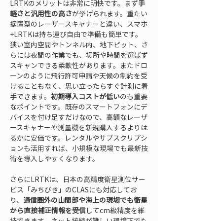
LRTKのメリットは非常に明快です。まず
手
軽さと汎用性の高さ
が挙げられます。重たい
据置型のレーザースキャナーと違い、スマホ
+LRTKは持ち運び自由で準備も簡単です。
狭い室内空間やトンネル内、地下ピット、さ
らには夜間の作業でも、場所や時間を選ばず
スキャンできる柔軟性があります。またドロ
ーンのように飛行許可申請や天候の制約を受
けることもなく、思い立ったらすぐ計測に着
手できます。
初期導入コストが低い
のも重要
なポイントです。既存のスマートフォンにデ
バイスを付け足すだけなので、高額なレーザ
ースキャナーや測量機を新規購入するよりは
るかに安価です。レンタルやサブスクリプシ
ョンも活用すれば、小規模な現場でも最新技
術を導入しやすくなります。
さらにLRTKは、日本の高精度衛星測位サー
ビス「みちびき」のCLASにも対応してお
り、
通信圏外の山間部や海上の現場でも衛星
から直接補正情報を受信
してcm級精度を維
持できます。ネット接続が難しい環境下でも