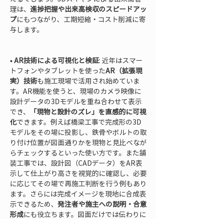
理は、
進捗把握や出来高検収のスピードアッ
プ
にもつながり、工期短縮・コスト削減に寄
与します。

• 
AR技術による可視化と検証
: 近年はスマー
トフォンやタブレットを使った
AR（拡張現
実）技術
も施工現場で活用され始めていま
す。AR機能を使うと、現場のカメラ映像に
設計データの3Dモデルを重ね合わせて表示
でき、
「現物と設計のズレ」を直感的に可視
化
できます。例えば橋梁工事で完成形の3D
モデルをその場に投影し、鉄骨やボルトの取
り付け位置が図面通りかを現物と見比べなが
らチェックするといった使い方です。また舗
装工事では、設計図（CADデータ）をAR表
示して仕上がり高さを視覚的に確認し、必要
に応じてその場で再施工判断を行う例もあり
ます。さらには完成イメージを現地に合成表
示できるため、
発注者や施主への説明・合意
形成
にも役立ちます。図面だけでは伝わりに