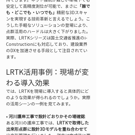
安定して高精度測位が可能で、まさに
「誰で
も・どこでも・いつでも」
精密な3Dスキャ
ンを実現する技術革新と言えるでしょう。こ
うした手軽なソリューションの登場により、
点群活用のハードルは大きく下がりました。
実際、LRTKシリーズは国土交通省推進のi-
Constructionにも対応しており、建設業界
のDXを加速させる手段として注目されてい
ます。
LRTK活用事例：現場が変
わる導入効果
では、LRTKを現場に導入すると具体的にど
のような効果が得られるのでしょうか。実際
の活用シーンの一例を見てみます。
• 
河川護岸工事で設計どおりかその場確認
: 
ある河川の護岸工事では、
LRTKで取得した
出来形点群に設計3Dモデルを重ね合わせて