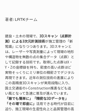
著者: LRTKチーム
建設・土木の現場で、
3Dスキャン（点群計
測）による3次元計測技術
が施工管理の「新
常識」になりつつあります。3Dスキャンと
は、レーザーや写真測量によって現場の地形
や構造物を無数の点の集合データ（点群）と
して記録する技術です。取得した点群はX・
Y・Zの座標値を持ち、密度の高い点群ほど
実物そっくりにミリ単位の精密さでデジタル
再現できます。近年の測位技術の進展により
この高精度3Dスキャンが実用段階に入り、
国土交通省のi-Construction推進なども追
い風となって急速に普及が進んでいます。
「誰でも簡単に」「精密な3Dデータを」
「その場で即座に」
活用できる時代が目前に
迫り、施工現場の生産性向上と品質管理の高