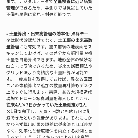
ます。デジタルデータで
全量検査に近い品質
管理
ができるため、手測りでは見逃していた
不備も早期に発見・対処可能です。

• 
土量算出・出来高管理の効率化
: 点群デー
タは形状確認だけでなく、
土工事の出来高数
量管理
にも有効です。施工前後の地表面をス
キャンしておけば、その差分から掘削量や盛
土量を自動算出できます。地形全体の微妙な
凹凸まで反映できるため、従来の断面積法や
グリッド法より高精度な土量計算が可能で
す。一度点群を取得しておけば、異なる区画
ごとの体積算出や追加の数量再計算もデスク
上ですぐに行えます。実際、ある大規模造成
現場でドローン写真測量を導入したところ、
従来4人×7日かかっていた土量測定が2人
×1日で完了
し、人員・日数とも約1/14に削
減できたという報告があります。それにもか
かわらず算出結果の誤差は従来法とほぼ差が
なく、効率化と精度確保を両立する好例と言
えるでしょう。3Dスキャンによる出来高管