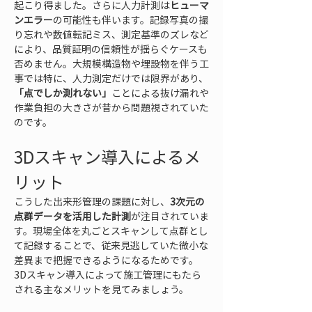
起こり得ました。さらに人力計測は
ヒューマ
ンエラー
の可能性も伴います。記録写真の撮
り忘れや数値転記ミス、測定基準のズレなど
により、品質証明の信頼性が揺らぐケースも
否めません。大規模構造物や埋設物を伴う工
事では特に、人力測定だけでは限界があり、
「点でしか測れない」
ことによる抜け漏れや
作業負担の大きさが昔から問題視されていた
のです。
3Dスキャン導入によるメ
リット
こうした出来形管理の課題に対し、
3次元の
点群データを活用した計測
が注目されていま
す。現場全体を丸ごとスキャンして点群とし
て記録することで、従来見逃していた微小な
差異まで把握できるようになるためです。
3Dスキャン導入によって施工管理にもたら
される主なメリットを見てみましょう。