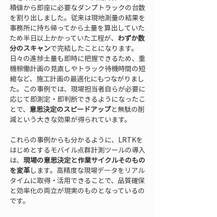
積値から即座に必要なダンプトラックの台数
を割り出しました。従来は現地測量の結果を
事務所に持ち帰ってから土量を算出していた
ため半日以上かかっていた工程が、
わずか数
分のスキャン
で完結したことになります。
日々の進捗土量も即時に把握できるため、重
機稼働計画の見直しやトラック待機時間の短
縮など、施工計画の最適化にもつながりまし
た。この事例では、現場担当者自らが必要に
応じて即測定・即判断できるようになったこ
とで、
意思決定のスピードアップ
と無駄の削
減という大きな効果が得られています。
これらの事例からも分かるように、LRTKを
はじめとするモバイル点群計測ツールの導入
は、
現場の意思決定と作業サイクルそのもの
を変革
します。高精度な現場データをリアル
タイムに取得・活用できることで、品質確保
と効率化の両立が現実のものとなっているの
です。