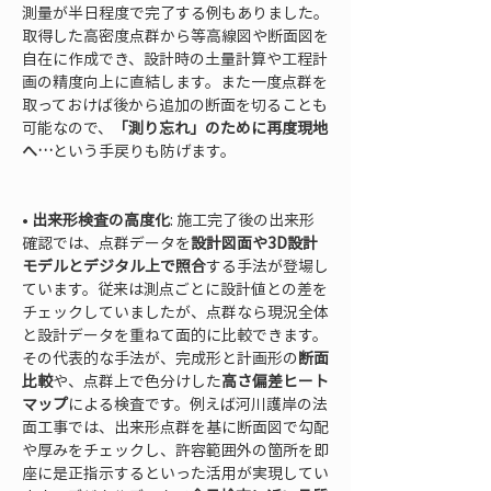
測量が半日程度で完了する例もありました。
取得した高密度点群から等高線図や断面図を
自在に作成でき、設計時の土量計算や工程計
画の精度向上に直結します。また一度点群を
取っておけば後から追加の断面を切ることも
可能なので、
「測り忘れ」のために再度現地
へ…
という手戻りも防げます。

• 
出来形検査の高度化
: 施工完了後の出来形
確認では、点群データを
設計図面や3D設計
モデルとデジタル上で照合
する手法が登場し
ています。従来は測点ごとに設計値との差を
チェックしていましたが、点群なら現況全体
と設計データを重ねて面的に比較できます。
その代表的な手法が、完成形と計画形の
断面
比較
や、点群上で色分けした
高さ偏差ヒート
マップ
による検査です。例えば河川護岸の法
面工事では、出来形点群を基に断面図で勾配
や厚みをチェックし、許容範囲外の箇所を即
座に是正指示するといった活用が実現してい