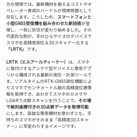
方の現場では、最新機材を揃えるコストやオ
ペレーター育成のハードルが現実問題として
存在します。こうした中、
スマートフォンと
小型GNSS受信機を組み合わせた新技術
が登
場し、一気に状況が変わり始めました。その
代表的な例が、手のひらサイズのデバイスで
スマホを高精度測位＆3Dスキャナー化する 
「LRTK」
 です。
LRTK（エルアールティーケー）
は、スマホ
に後付けするアンテナ型デバイスと専用アプ
リから構成される最新の測位・計測ツールで
す。リアルタイムのRTK-GNSS測位機能によ
りスマホでセンチメートル級の高精度位置情
報を取得でき、あわせてスマホのカメラや
LiDARで点群スキャンを行うことで、
その場
で絶対座標付きの3D点群データを取得可能
にします。高価な専用機材を使わずとも、手
持ちのスマホがそのまま「高精度3Dスキャ
ナー」に早変わりするイメージです。