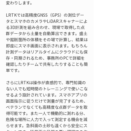
変わりします。
LRTKでは高精度GNSS（GPS）の測位デー
タとスマホのカメラやLiDARスキャナーによ
る3D計測を組み合わせ、現場で取得した点
群データから土量を自動算出できます。盛土
や掘削箇所の体積をその場で計算し、結果は
即座にスマホ画面に表示されます。もちろん
計測データはリアルタイムにクラウドにも保
存・同期されるため、事務所のPCで詳細を
確認したりチームで共有したりすることも簡
単です。
さらにLRTKは操作が直感的で、専門知識の
ない人でも短時間のトレーニングで使いこな
せるよう設計されています。スマホアプリの
画面指示に従うだけで測量が完了するため、
ベテランでなくても高精度な点群データを取
得可能です。また一人で機動的に測れる分、
危険な場所に人力で入って測定する機会を減
らせます。急斜面の土砂も遠くから安全にス