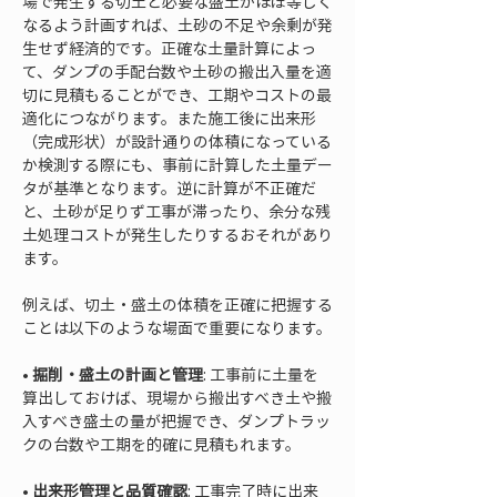
場で発生する切土と必要な盛土がほぼ等しく
なるよう計画すれば、土砂の不足や余剰が発
生せず経済的です。正確な土量計算によっ
て、ダンプの手配台数や土砂の搬出入量を適
切に見積もることができ、工期やコストの最
適化につながります。また施工後に出来形
（完成形状）が設計通りの体積になっている
か検測する際にも、事前に計算した土量デー
タが基準となります。逆に計算が不正確だ
と、土砂が足りず工事が滞ったり、余分な残
土処理コストが発生したりするおそれがあり
ます。
例えば、切土・盛土の体積を正確に把握する
ことは以下のような場面で重要になります。
• 
掘削・盛土の計画と管理
: 工事前に土量を
算出しておけば、現場から搬出すべき土や搬
入すべき盛土の量が把握でき、ダンプトラッ
• 
出来形管理と品質確認
: 工事完了時に出来