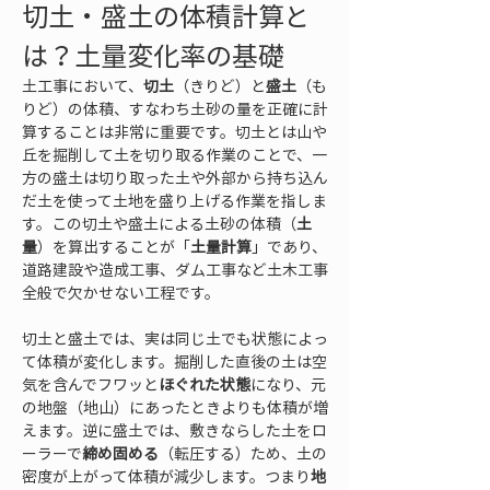
切土・盛土の体積計算と
は？土量変化率の基礎
土工事において、
切土
（きりど）と
盛土
（も
りど）の体積、すなわち土砂の量を正確に計
算することは非常に重要です。切土とは山や
丘を掘削して土を切り取る作業のことで、一
方の盛土は切り取った土や外部から持ち込ん
だ土を使って土地を盛り上げる作業を指しま
す。この切土や盛土による土砂の体積（
土
量
）を算出することが「
土量計算
」であり、
道路建設や造成工事、ダム工事など土木工事
全般で欠かせない工程です。
切土と盛土では、実は同じ土でも状態によっ
て体積が変化します。掘削した直後の土は空
気を含んでフワッと
ほぐれた状態
になり、元
の地盤（地山）にあったときよりも体積が増
えます。逆に盛土では、敷きならした土をロ
ーラーで
締め固める
（転圧する）ため、土の
密度が上がって体積が減少します。つまり
地