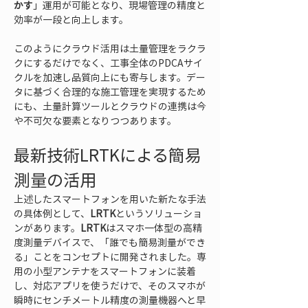
かす
」運用が可能となり、現場管理の精度と
効率が一段と向上します。
このようにクラウド活用は土量管理をラクラ
クにするだけでなく、工事全体のPDCAサイ
クルを加速し品質向上にも寄与します。デー
タに基づく合理的な施工管理を実現するため
にも、土量計算ツールとクラウドの連携は今
や不可欠な要素となりつつあります。
最新技術LRTKによる簡易
測量の活用
上述したスマートフォンを用いた新たな手法
の具体例として、
LRTK
というソリューショ
ンがあります。
LRTK
はスマホ一体型の高精
度測量デバイスで、「誰でも簡易測量ができ
る」ことをコンセプトに開発されました。専
用の小型アンテナをスマートフォンに装着
し、対応アプリを使うだけで、そのスマホが
瞬時にセンチメートル精度の測量機器へと早