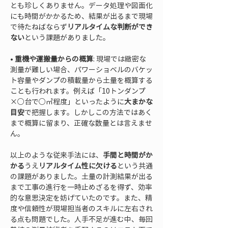
とも珍しくありません。データ処理や図面化
にも時間がかかるため、結果が出るまで現場
で待たねばならず
リアルタイムな判断ができ
ない
• 
重機や運搬量からの概算
: 現場では緻密な
測量が難しい場合、パワーショベルのバケッ
ト容量やダンプの積載量から土量を概算する
ことも行われます。例えば「10トンダンプ
×○台で○㎥程度」といったように
大まかな
目安
で把握します。しかしこの方法ではあく
まで概算に留まり、正確な数量とは言えませ
ん。
以上のような従来手法には、
手間と時間がか
かる
うえ
リアルタイム性に欠ける
という共通
の課題がありました。土量の計測結果が出る
まで工事の進行を一時止めざるを得ず、効率
的な意思決定を妨げていたのです。また、精
度や信頼性が現場担当者のスキルに左右され
る点も問題でした。人手不足が進む中、毎回