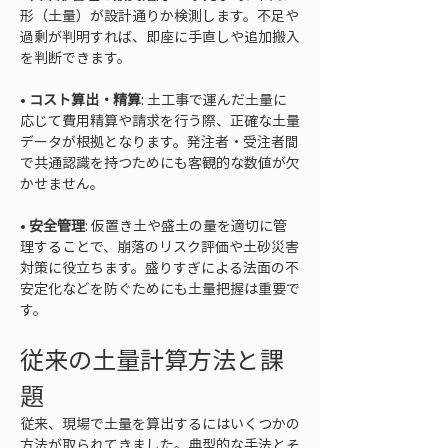
形（土量）が設計通りか検測します。不足や
過剰が判明すれば、即座に手直しや追加搬入
• 
コスト算出・精算
: 土工事で運んだ土量に
応じて費用精算や請求を行う際、正確な土量
データが根拠となります。発注者・受注者間
で共通認識を持つためにも客観的な数値が欠
• 
安全管理
: 仮置き土や盛土の量を適切に管
理することで、崩落のリスク評価や土砂災害
対策に役立ちます。盛りすぎによる法面の不
安定化などを防ぐためにも土量把握は重要で
す。
従来の土量計算方法と課
題
従来、現場で土量を算出するにはいくつかの
方法が取られてきました。典型的な手法とそ