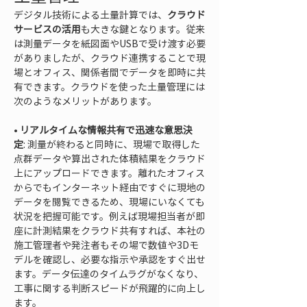
デジタル技術による土量計算では、
クラウド
サービスの活用
も大きな鍵となります。従来
は測量データを紙図面やUSBで受け渡す必要
がありましたが、クラウド連携することで現
場とオフィス、関係者間でデータを即時に共
有できます。クラウドを使った土量管理には
次のようなメリットがあります。
• 
リアルタイムな情報共有で迅速な意思決
定
: 測量が終わると同時に、現場で取得した
点群データや算出された体積結果をクラウド
上にアップロードできます。離れたオフィス
からでもインターネット経由ですぐに現地の
データを閲覧できるため、現場にいなくても
状況を把握可能です。例えば現場担当者が即
座に計測結果をクラウド共有すれば、本社の
施工管理者や発注者もその場で数値や3Dモ
デルを確認し、必要な指示や承認をすぐ出せ
ます。データ伝達のタイムラグがなくなり、
工事に関する判断スピードが飛躍的に向上し