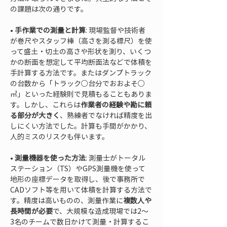
の課題は次の通りです。
• 
手作業での測量と計算
: 現場監督や技術者
が巻尺やスタッフ棒（高さを測る標尺）を使
って盛土・切土の高さや形状を測り、いくつ
かの断面を想定して平均断面法などで体積を
手計算する方法です。またはダンプトラック
の台数から「トラック○台分でおおよそ○
㎥」といった経験則で見積もることもありま
す。しかし、これらは
作業者の経験や勘に頼
る部分が大きく
、熟練者でなければ精度を出
しにくい方法でした。計算も手間がかかり、
• 
測量機器を使った方法
: 測量士がトータル
ステーション（TS）やGPS測量機を使って
地形の座標データを取得し、後で事務所で
CADソフト等を用いて体積を計算する方法で
す。精度は高いものの、測量作業に
複数人や
長時間が必要
で、大規模な造成現場では2〜
3名のチームで数日かけて測量・計算するこ