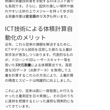
熟練の測量技術者を手配するのはコスト面で
も負担です。さらに、起伏の激しい場所や崩
れやすい土砂の上でメジャーを持って歩き回
る測量作業は
安全面のリスク
も伴います。
ICT技術による体積計算自
動化のメリット
近年、これら従来の課題を解決するために、
ICTやデジタル技術を活用した新たな土量計
測手法が普及しつつあります。代表的なもの
が、ドローンや3Dレーザースキャナー等を
用いた
3次元測量
による体積算出です。高密
度な3Dデータ（点群データ）を取得して土
量を計算するこれらの方法により、土量計算
の精度とスピードは飛躍的に向上しました。
これにより、従来は週に一度程度しか行えな
かった土量測定を日々実施し、その日のうち
に進捗を把握するといった運用も現実的にな
ってきています。