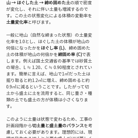
山 → ほぐした土 → 締め固めた土
の順で密度
が変化し、それに伴い土量も増減するので
す。この土の状態変化による体積の変動率を
土量変化率
と呼びます。
一般に地山（自然な締まった状態）の土量変
化率を1.0とし、ほぐした土の体積が地山の
何倍になったかを
ほぐし率 (L)
、締め固めた
土の体積が地山の何倍かを
締固め率 (C)
で表
します。例えば国土交通省の基準では砂質土
の場合、L ≒ 1.20、C ≒ 0.90程度とされてい
ます。簡単に言えば、地山で1㎥だった土は
掘り取ると約1.2㎥に増え、締め固めると約
0.9㎥に減るということです。したがって切
土から盛土に土を流用すると、同じ重さ・種
類の土でも盛土の方が体積は小さくなりま
す。
このように土量は状態で変わるため、工事の
計画段階から
切土量と盛土量のバランス
を考
慮しておく必要があります。理想的には、現