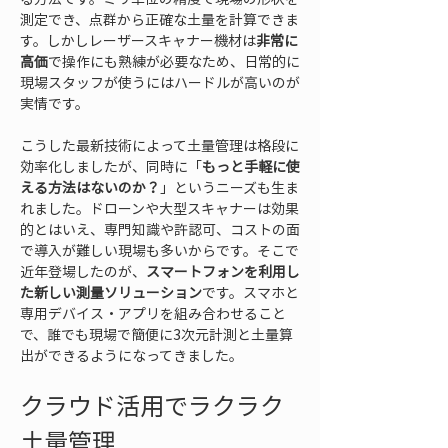
測定でき、点群から正確な土量を計算できま
す。しかしレーザースキャナー機材は
非常に
高価
で操作にも熟練が必要なため、日常的に
現場スタッフが使うにはハードルが高いのが
実情です。
こうした最新技術によって土量管理は格段に
効率化しましたが、同時に「
もっと手軽に使
える方法はないのか？
」というニーズも生ま
れました。ドローンや大型スキャナーは効果
的とはいえ、専門知識や許認可、コストの面
で導入が難しい現場も多いからです。そこで
近年登場したのが、
スマートフォンを利用し
た新しい測量ソリューション
です。スマホと
専用デバイス・アプリを組み合わせること
で、誰でも現場で簡便に3次元計測と土量算
出ができるようになってきました。
クラウド活用でラクラク
土量管理