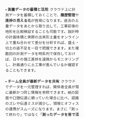
• 
測量データの蓄積と活用
: クラウド上に計
測データを蓄積しておくことで、
履歴管理
や
進捗の見える化
が容易になります。過去の土
量データをあとから取り出して、工事前後の
地形を比較検証することも可能です。設計時
の計画体積と実際の出来形土量をオンライン
上で重ね合わせて差分を分析すれば、盛土・
切土の過不足を一目で把握できます。また複
数回の計測データを時系列で保存しておけ
ば、日々の施工進捗を遠隔からモニタリング
し、計画通りに土工事が進んでいるか確認す
• 
チーム全員が最新データを共有
: クラウド
でデータを一元管理すれば、関係者全員が常
に最新かつ同じ情報を参照できます。紙の図
面や口頭伝達に頼っていた場合に比べ、認識
のズレや伝達ミスが減少し、現場とオフィス
の連携がスムーズになります。まさに「測っ
て終わり」ではなく「
測ったデータを皆で活