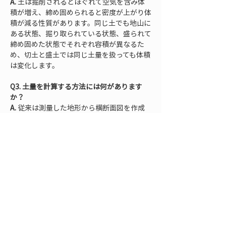
A.
 土は掘削されるとほぐれて空気を含み体
積が増え、締め固められると密度が上がり体
積が減る性質があります。同じ土でも地山に
ある状態、掘り取られている状態、盛られて
締め固めた状態でそれぞれ容積が異なるた
め、切土と盛土では同じ土量を扱っても体積
は変化します。
Q3. 土量を計算する方法には何があります
か？
A.
 従来は測量した地形から横断面図を作成
し、平均断面法やメッシュ法（グリッド法）
といった手法で体積を算出するのが一般的で
した。最近ではドローン空撮写真の解析や
3Dスキャナーの点群データから自動的に体
積を求める手法も普及しています。いずれに
せよ、基準面と変化した地形との高さの差を
もとに体積を求める点は共通です。
Q4. クラウドで土量管理をするメリットは？
A.
 クラウドを活用すれば測量データや計算