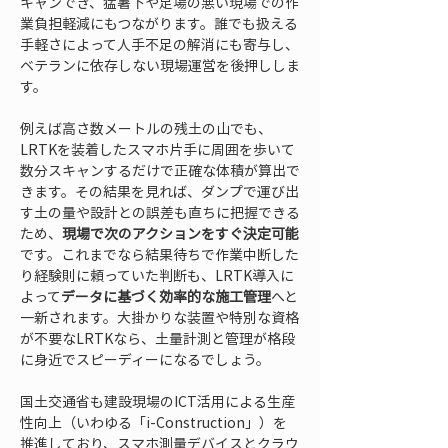
キャンでき、猛暑下や足場の悪い現場での作
業負担軽減にもつながります。誰でも扱える
手軽さによって人手不足の解消にも寄与し、
ベテランに依存しない現場運営を後押ししま
す。
例えば高さ数メートルの残土の山でも、
LRTKを装着したスマホ片手に周囲を歩いて
数分スキャンするだけで正確な体積が算出で
きます。その結果を見れば、ダンプで運び出
す土の量や設計との誤差も直ちに把握できる
ため、
現場で次のアクションをすぐ決定可能
です。これまでなら結果待ちで作業中断した
り経験則に頼っていた判断も、LRTK導入に
よって
データに基づく効率的な施工管理
へと
一新されます。大掛かりな装置や特別な資格
が不要なLRTKなら、土量計測と管理が格段
に身近でスピーディーになるでしょう。
国土交通省も建設現場のICT活用による生産
性向上（いわゆる「i-Construction」）を
推進しており、スマホ測量デバイスとクラウ