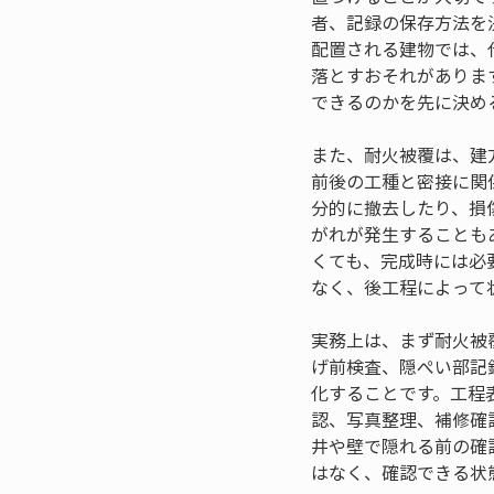
者、記録の保存方法を
配置される建物では、
落とすおそれがありま
できるのかを先に決め
また、耐火被覆は、建
前後の工種と密接に関
分的に撤去したり、損
がれが発生することも
くても、完成時には必
なく、後工程によって
実務上は、まず耐火被
げ前検査、隠ぺい部記
化することです。工程
認、写真整理、補修確
井や壁で隠れる前の確
はなく、確認できる状