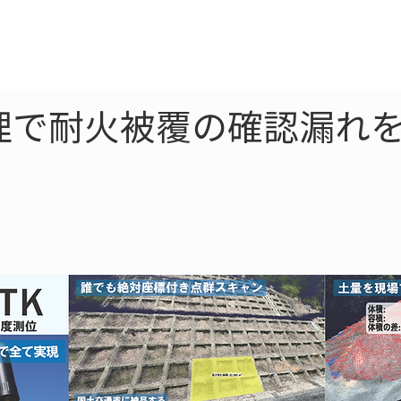
ne
LiDAR
ドローン
360
ソーラー
理で耐火被覆の確認漏れを