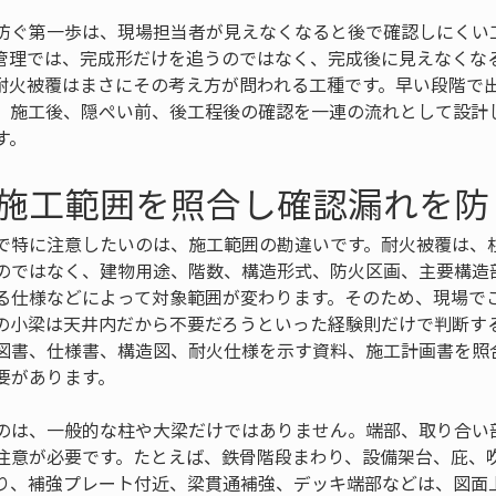
防ぐ第一歩は、現場担当者が見えなくなると後で確認しにくい
管理では、完成形だけを追うのではなく、完成後に見えなくな
耐火被覆はまさにその考え方が問われる工種です。早い段階で
、施工後、隠ぺい前、後工程後の確認を一連の流れとして設計
す。
施工範囲を照合し確認漏れを防
で特に注意したいのは、施工範囲の勘違いです。耐火被覆は、
のではなく、建物用途、階数、構造形式、防火区画、主要構造
る仕様などによって対象範囲が変わります。そのため、現場で
の小梁は天井内だから不要だろうといった経験則だけで判断す
図書、仕様書、構造図、耐火仕様を示す資料、施工計画書を照
要があります。
のは、一般的な柱や大梁だけではありません。端部、取り合い
注意が必要です。たとえば、鉄骨階段まわり、設備架台、庇、
り、補強プレート付近、梁貫通補強、デッキ端部などは、図面