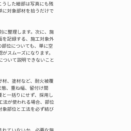
こうした細部は写真にも残
単に対象部材を拾うだけで
別に整理します。次に、施
画を記録する、施工対象外
の部位についても、単に空
認がスムーズになります。
について説明できないこと
け材、塗材など、耐火被覆
状態、重ね幅、留付け間
覆と一括りにせず、採用し
工法が使われる場合、部位
対象部位と工法を必ず結び
されていないか、必要な施