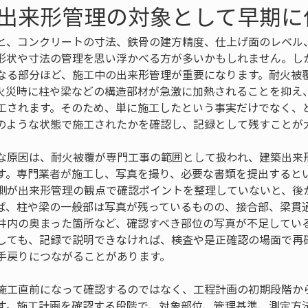
出来形管理の対象として早期に
と、コンクリートの寸法、鉄骨の建方精度、仕上げ面のレベル
形状や寸法の管理を思い浮かべる方が多いかもしれません。し
なる部分ほど、施工中の出来形管理が重要になります。耐火被
火災時に柱や梁などの構造部材が急激に加熱されることを抑え
工されます。そのため、単に施工したという事実だけでなく、
のような状態で施工されたかを確認し、記録として残すことが
な原因は、耐火被覆が専門工事の範囲として扱われ、建築出来
す。専門業者が施工し、写真を撮り、必要な書類を提出すると
側が出来形管理の観点で確認ポイントを整理していないと、後
ば、柱や梁の一般部は写真が残っているものの、接合部、梁貫
井内の奥まった箇所など、確認すべき部位の写真が不足してい
しても、記録で説明できなければ、検査や是正確認の場面で再
手戻りにつながることがあります。
施工直前になって確認するのではなく、工程計画の初期段階か
す。施工計画を確認する段階で、対象部位、管理基準、測定方