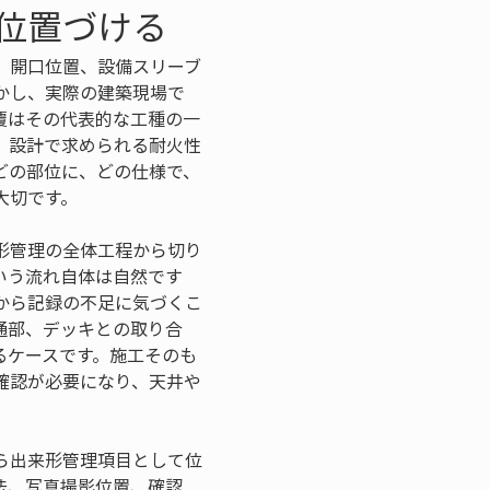
位置づける
、開口位置、設備スリーブ
かし、実際の建築現場で
覆はその代表的な工種の一
、設計で求められる耐火性
どの部位に、どの仕様で、
大切です。
形管理の全体工程から切り
いう流れ自体は自然です
から記録の不足に気づくこ
通部、デッキとの取り合
るケースです。施工そのも
確認が必要になり、天井や
ら出来形管理項目として位
法、写真撮影位置、確認