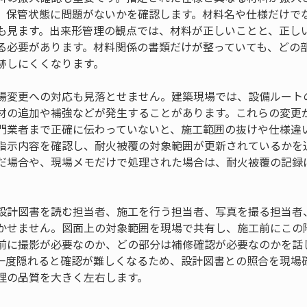
、保管状態に問題がないかを確認します。材料名や仕様だけで
も見ます。出来形管理の観点では、材料が正しいことと、正し
る必要があります。材料関係の書類だけが整っていても、どの
跡しにくくなります。
場変更への対応も見落とせません。建築現場では、設備ルート
材の追加や補強などが発生することがあります。これらの変更
門業者まで正確に伝わっていないと、施工範囲の抜けや仕様違
指示内容を確認し、耐火被覆の対象範囲が更新されているかを
だ場合や、現場メモだけで処理された場合は、耐火被覆の記録
設計図書を読む担当者、施工を行う担当者、写真を撮る担当者
かせません。図面上の対象範囲を現場で共有し、施工前にこの
前に撮影が必要なのか、どの部分は補修確認が必要なのかを話
一度隠れると確認が難しくなるため、設計図書との照合を現場
理の品質を大きく左右します。