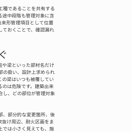
工種であることを共有する
る途中段階も管理対象に含
出来形管理項目として位置
しておくことで、確認漏れ
ぐ
柱や梁といった部材名だけ
部の扱い、設計上求められ
この梁はいつも被覆してい
るのは危険です。建築出来
合し、どの部位が管理対象
部、部分的な変更箇所、後
吹抜け周辺、耐火区画をま
上では小さく見えても、施