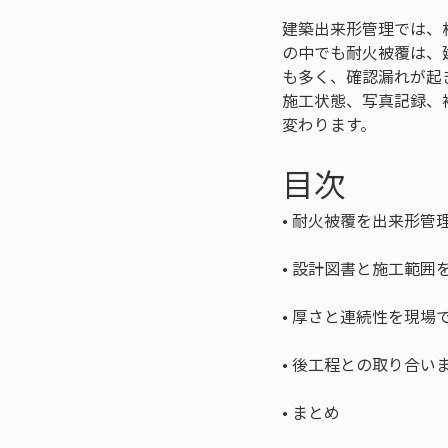
建築出来形管理では、
の中でも耐火被覆は、
も多く、確認漏れが起
施工状態、写真記録、
変わります。
目次
• 
• 
• 
• 
• 
まとめ