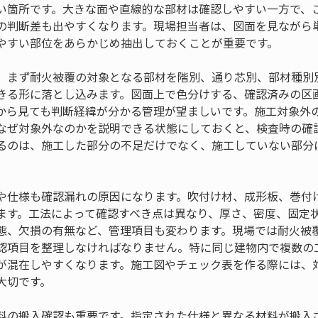
い箇所です。大きな面や直線的な部材は確認しやすい一方で、
の判断差も出やすくなります。現場担当者は、図面を見ながら
やすい部位をあらかじめ抽出しておくことが重要です。
、まず耐火被覆の対象となる部材を階別、通り芯別、部材種別
きる形に落とし込みます。図面上で色分けする、確認済みの区
から見ても判断経緯が分かる管理が望ましいです。施工対象外
なぜ対象外なのかを説明できる状態にしておくと、検査時の確
るのは、施工した部分の不足だけでなく、施工していない部分
や仕様も確認漏れの原因になります。吹付け材、成形板、巻付
ます。工法によって確認すべき点は異なり、厚さ、密度、固定
態、欠損の有無など、管理項目も変わります。現場では耐火被
認項目を整理しなければなりません。特に同じ建物内で複数の
が混在しやすくなります。施工図やチェック表を作る際には、
大切です。
料の搬入確認も重要です。指定された仕様と異なる材料が搬入