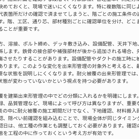
決めておくと、現場で迷いにくくなります。特に複数階に同じ
代表箇所だけの確認で済ませてしまうと、階ごとの施工条件の
す。階、工区、通り芯、部材種別ごとに確認単位を分け、どこ
ることが重要です。
方、溶接、ボルト締め、デッキ敷き込み、設備配管、天井下地
係します。鉄骨の接合部や補強部材が後から追加される場合、
傷させたりすることがあります。設備配管やダクトの施工時に
あります。このような変化を出来形管理の対象外と考えると、
要な状態を説明しにくくなります。耐火被覆の出来形管理では
状態が変わっていないかという視点を持つ必要があります。
覆を建築出来形管理の中でどの分類に入れるかを明確にします
録、品質管理など、現場によって呼び方は異なりますが、重要
表の中に耐火被覆の施工期間だけでなく、下地確認、材料搬入
認、隠ぺい前確認を組み込むことで、現場全体が同じタイミン
認日は、他工種の作業とも調整しておく必要があります。確認
態を工程の中に作っておくという考え方が有効です。