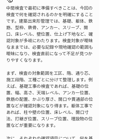
中間検査で最初に準備すべきことは、今回の
検査で何を確認されるのかを明確にすること
です。建築出来形管理では、基礎、躯体、鉄
筋、型枠、鉄骨、アンカー、スリーブ、開
口、床レベル、壁位置、仕上げ下地など、確
認対象が多岐にわたります。検査対象が曖昧
なままでは、必要な記録や現地確認の範囲も
曖昧になり、検査直前になって不足が見つか
りやすくなります。
まず、検査の対象範囲を工区、階、通り芯、
施工段階、工種ごとに分けて整理します。例
えば、基礎工事の検査であれば、基礎の位
置、幅、高さ、天端レベル、アンカー位置、
鉄筋の配置、かぶり厚さ、開口や貫通部の位
置などが確認対象になり得ます。躯体工事で
あれば、柱や壁の位置、床レベル、開口寸
法、打継ぎ位置、スリーブ位置、埋設物の位
置などが重要になります。
次に、それぞれの確認項目について、何を基