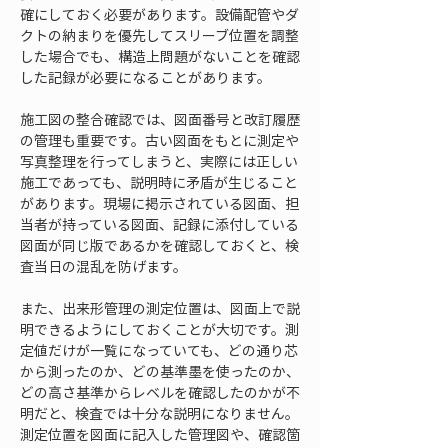
確にしておく必要があります。設備配管やダ
クトの納まりを優先してスリーブ位置を調整
した場合でも、構造上問題がないことを確認
した記録が必要になることがあります。
施工図の整合確認では、図面番号と改訂履歴
の管理も重要です。古い図面をもとに測定や
写真整理を行ってしまうと、実際には正しい
施工であっても、説明時に矛盾が生じること
があります。現場に掲示されている図面、担
当者が持っている図面、記録に添付している
図面が同じ版であるかを確認しておくと、検
査当日の混乱を防げます。
また、出来形管理の測定位置は、図面上で説
明できるようにしておくことが大切です。測
定値だけが一覧になっていても、どの通り芯
から測ったのか、どの基準墨を使ったのか、
どの高さ基準からレベルを確認したのかが不
明だと、検査では十分な説明になりません。
測定位置を図面に記入した管理図や、確認箇