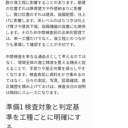
数の後工程に影響することがあります。基礎
の位置ずれは鉄骨建方や外壁納まりに影響
し、開口位置のずれは建具、設備配管、仕上
げに影響します。床レベルのばらつきは仕上
げ厚さや建具下端、設備機器の設置にも関係
します。そのため中間検査前の出来形管理で
は、単一工種だけでなく、後工程とのつなが
りも意識して確認することが大切です。
中間検査を単なる通過点として考えるのでは
なく、現場全体の施工精度を整える機会と捉
えることで、手戻りや是正作業を減らしやす
くなります。検査直前に資料をかき集めるの
ではなく、日々の測定、写真、図面確認、是
正履歴を積み上げておけば、検査当日の説明
は格段にスムーズになります。
準備1 検査対象と判定基
準を工種ごとに明確にす
る