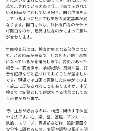
方に違いが出ることがあります。例えば、壁
芯で示されている図面と仕上げ面で示されて
いる図面が混在している場合、同じ位置を示
しているように見えても実際の測定基準が異
なります。開口寸法も、躯体開口なのか仕上
げ開口なのか、建具寸法なのかによって意味
が変わります。
中間検査前には、検査対象となる部位につい
て、どの図面が最新で、どの図面が施工基準
になっているかを確認します。変更があった
場合は、変更指示、承認記録、質疑回答、打
合せ記録などと紐づけておくことが望ましい
です。現場では口頭で調整した内容がそのま
ま施工に反映されることもありますが、中間
検査では記録として確認できる状態にしてお
く必要があります。
特に注意が必要なのは、構造に関係する位置
や寸法です。柱、梁、壁、基礎、アンカー、
鉄筋、スリーブ、貫通部などは、設計意図や
安全性に関わるため、変更や調整の根拠を明