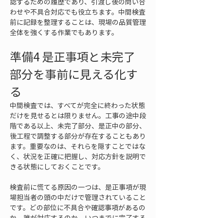
認するための履歴であり、引渡し後の問い合
わせや不具合対応でも役立ちます。中間検査
前に記録を整理することは、現場の品質管理
全体を強くする作業でもあります。
準備4 是正事項と未完了
部分を事前に見える化す
る
中間検査では、すべてが完全に終わった状態
だけを見せるとは限りません。工事の途中段
階である以上、未完了部分、是正中の部分、
後工程で調整する部分が存在することもあり
ます。重要なのは、それらを隠すことではな
く、状況を正確に把握し、対応方針を説明で
きる状態にしておくことです。
検査前に慌てる原因の一つは、是正事項が現
場担当者の頭の中だけで管理されていること
です。どの部位に不具合や確認事項があるの
か、誰が対応するのか、いつまでに完了する