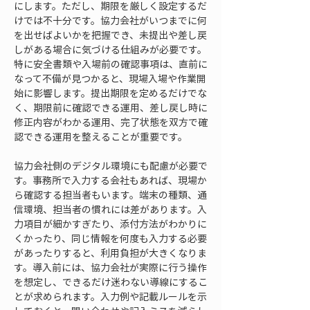
にします。ただし、期限を厳しく設定するだ
けでは不十分です。協力会社がいつまでに何
を出せばよいかを把握でき、未提出や差し戻
しがある場合に気づける仕組みが必要です。
特に安全書類や入場前の確認事項は、直前に
なって不備が見つかると、現場入場や作業開
始に影響します。提出期限を定めるだけでな
く、期限前に確認できる運用、差し戻し時に
修正内容がわかる運用、完了状態を双方で確
認できる運用を整えることが重要です。
協力会社側のデジタル環境にも配慮が必要で
す。事務所で入力する会社もあれば、現場か
ら確認する担当者もいます。端末の種類、通
信環境、担当者の慣れには差があります。入
力項目が細かすぎたり、添付方法がわかりに
くかったり、同じ情報を何度も入力する必要
があったりすると、利用負担が大きくなりま
す。導入前には、協力会社が実際に行う操作
を想定し、できるだけ迷わない導線にするこ
とが求められます。入力例や記載ルールを示