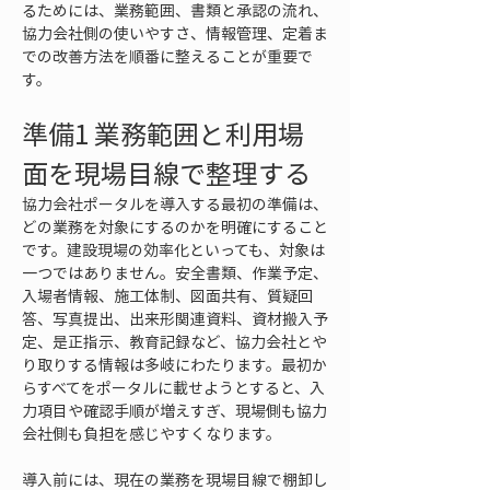
るためには、業務範囲、書類と承認の流れ、
協力会社側の使いやすさ、情報管理、定着ま
での改善方法を順番に整えることが重要で
す。
準備1 業務範囲と利用場
面を現場目線で整理する
協力会社ポータルを導入する最初の準備は、
どの業務を対象にするのかを明確にすること
です。建設現場の効率化といっても、対象は
一つではありません。安全書類、作業予定、
入場者情報、施工体制、図面共有、質疑回
答、写真提出、出来形関連資料、資材搬入予
定、是正指示、教育記録など、協力会社とや
り取りする情報は多岐にわたります。最初か
らすべてをポータルに載せようとすると、入
力項目や確認手順が増えすぎ、現場側も協力
会社側も負担を感じやすくなります。
導入前には、現在の業務を現場目線で棚卸し