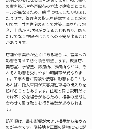
説明が必要になる場合があります。掲示板へ
の案内掲示や各戸配布の方法は建物ごとにル
ールが異なるため、勝手に掲示したり投函し
たりせず、管理者の指示を確認することが大
切です。共同住宅の近くで建築工事を行う場
合、上階から現場が見えることもあり、騒音
だけでなく視線やほこりへの不安が出ること
があります。
店舗や事業所が近くにある場合は、営業への
影響を考えて訪問順を調整します。飲食店、
美容室、学習塾、診療所、事務所などは、そ
れぞれ影響を受けやすい時間帯が異なりま
す。工事の音が商談や接客に影響することも
あれば、搬入車両が来客用駐車場の出入りを
妨げることもあります。住宅と同じ説明だけ
では不十分な場合があるため、相手の業態に
合わせて聞き取りを行う姿勢が求められま
す。
訪問順は、最も影響が大きい相手から始める
のが基本です。隣接地や正面の建物に先に説