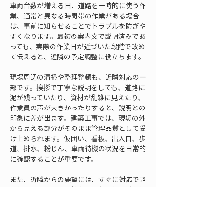
車両台数が増える日、道路を一時的に使う作
業、通常と異なる時間帯の作業がある場合
は、事前に知らせることでトラブルを防ぎや
すくなります。最初の案内文で説明済みであ
っても、実際の作業日が近づいた段階で改め
て伝えると、近隣の予定調整に役立ちます。
現場周辺の清掃や整理整頓も、近隣対応の一
部です。挨拶で丁寧な説明をしても、道路に
泥が残っていたり、資材が乱雑に見えたり、
作業員の声が大きかったりすると、説明との
印象に差が出ます。建築工事では、現場の外
から見える部分がそのまま管理品質として受
け止められます。仮囲い、看板、出入口、歩
道、排水、粉じん、車両待機の状況を日常的
に確認することが重要です。
また、近隣からの要望には、すぐに対応でき
るものと、すぐには対応できないものがあり
ます。すべての要望を受け入れることは難し
いため、できること、できないこと、確認が