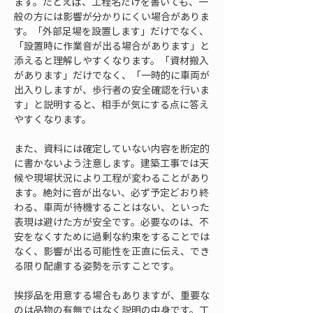
ます。たとえば、工程名だけを書いても、一
般の方には影響が分かりにくい場合がありま
す。「外部足場を設置します」だけでなく、
「設置時に作業音が出る場合があります」と
添えると理解しやすくなります。「資材搬入
があります」だけでなく、「一時的に車両が
出入りしますが、歩行者の安全確認を行いま
す」と説明すると、相手が気にする点に答え
やすくなります。
また、資料には確定していない内容を断定的
に書かないよう注意します。建築工事では天
候や現場状況により工程が変わることがあり
ます。絶対に音が出ない、必ず予定どおり終
わる、車両が待機することはない、といった
表現は避けた方が安全です。必要なのは、不
安をなくすために過剰な約束をすることでは
なく、影響が出る可能性を正直に伝え、でき
る限り配慮する姿勢を示すことです。
挨拶品を用意する場合もありますが、重要な
のは品物の有無ではなく説明の中身です。丁