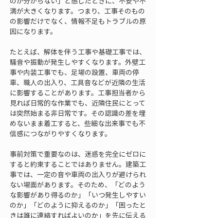
のか分からない」と感じたときに、不安や不
満が大きくなります。つまり、工事そのもの
の影響だけでなく、情報不足もトラブルの原
因になります。
たとえば、解体を伴う工事や基礎工事では、
騒音や振動が発生しやすくなります。外壁工
事や内装工事でも、足場の設置、車両の停
車、職人の出入り、工具音などが近隣の生活
に影響することがあります。工事担当者から
見れば日常的な作業でも、近隣住民にとって
は突然始まる非日常です。その認識の差を埋
めないまま着工すると、些細な出来事でも不
信感につながりやすくなります。
事前対策で重要なのは、迷惑を完全にゼロに
すると約束することではありません。建築工
事では、一定の音や車両の出入りが避けられ
ない場面があります。そのため、「どのよう
な影響があり得るのか」「いつ発生しやすい
のか」「どのように抑えるのか」「困ったと
きは誰に連絡すればよいのか」を先に伝える