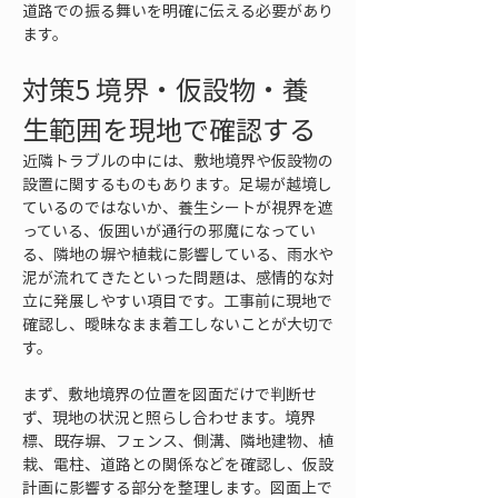
道路での振る舞いを明確に伝える必要があり
ます。
対策5 境界・仮設物・養
生範囲を現地で確認する
近隣トラブルの中には、敷地境界や仮設物の
設置に関するものもあります。足場が越境し
ているのではないか、養生シートが視界を遮
っている、仮囲いが通行の邪魔になってい
る、隣地の塀や植栽に影響している、雨水や
泥が流れてきたといった問題は、感情的な対
立に発展しやすい項目です。工事前に現地で
確認し、曖昧なまま着工しないことが大切で
す。
まず、敷地境界の位置を図面だけで判断せ
ず、現地の状況と照らし合わせます。境界
標、既存塀、フェンス、側溝、隣地建物、植
栽、電柱、道路との関係などを確認し、仮設
計画に影響する部分を整理します。図面上で