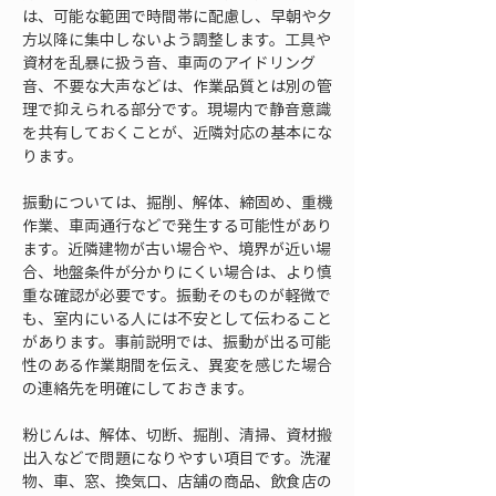
は、可能な範囲で時間帯に配慮し、早朝や夕
方以降に集中しないよう調整します。工具や
資材を乱暴に扱う音、車両のアイドリング
音、不要な大声などは、作業品質とは別の管
理で抑えられる部分です。現場内で静音意識
を共有しておくことが、近隣対応の基本にな
ります。
振動については、掘削、解体、締固め、重機
作業、車両通行などで発生する可能性があり
ます。近隣建物が古い場合や、境界が近い場
合、地盤条件が分かりにくい場合は、より慎
重な確認が必要です。振動そのものが軽微で
も、室内にいる人には不安として伝わること
があります。事前説明では、振動が出る可能
性のある作業期間を伝え、異変を感じた場合
の連絡先を明確にしておきます。
粉じんは、解体、切断、掘削、清掃、資材搬
出入などで問題になりやすい項目です。洗濯
物、車、窓、換気口、店舗の商品、飲食店の