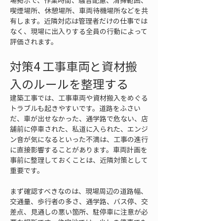
場掲示で、作業時間、騒音配慮、清掃範囲、
喫煙場所、休憩場所、車両待機場所などを共
有します。近隣対応は管理者だけの仕事では
なく、現場に出入りする全員の行動によって
評価されます。
対策4 工事車両と資材搬
入のルールを整理する
建築工事では、工事車両や資材搬入をめぐる
トラブルも起きやすいです。道路をふさい
だ、車が出せなかった、通学路で危ない、店
舗前に停車された、私道に入られた、エンジ
ン音が気になるといった不満は、工事の進行
に直接影響することがあります。車両計画を
事前に整理しておくことは、近隣対策として
重要です。
まず確認すべきなのは、現場周辺の道路幅、
交通量、歩行者の多さ、通学路、バス停、交
差点、見通しの悪い箇所、駐停車に注意が必