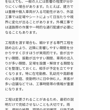
を伝えても、一般の人には影響の程度が分か
りにくい場合があります。たとえば、建方で
は重機や搬入車両が入る可能性があり、外装
工事では足場やシートによって日当たりや視
界に変化が出ることがあります。外構工事で
は道路際の作業や一時的な通行配慮が必要に
なることもあります。
工程表を渡す場合も、細かすぎる専門工程を
詰め込むより、近隣に影響しやすい期間を分
かりやすく示すほうが実用的です。音が出や
すい期間、振動が出やすい期間、車両の出入
りが多い期間、足場を設置・解体する期間な
どを整理しておくと、相手が予定を立てやす
くなります。特に在宅勤務、乳幼児や高齢者
のいる家庭、夜勤明けに日中休む人、来客が
多い店舗などでは、工事時間帯の情報が重要
になります。
工程は変更されることがあるため、最初の説
明だけで完結させないことも大切です。雨
天、資材の納期、現場の追加確認、行政手続