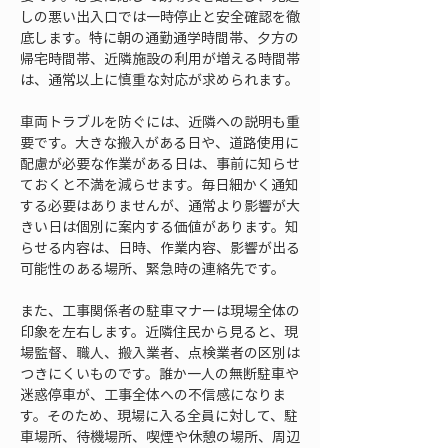
しの悪い出入口では一時停止と安全確認を徹
底します。特に朝の通勤通学時間帯、夕方の
帰宅時間帯、近隣施設の利用が増える時間帯
は、通常以上に慎重な対応が求められます。
車両トラブルを防ぐには、近隣への説明も重
要です。大きな搬入がある日や、道路使用に
配慮が必要な作業がある日は、事前に知らせ
ておくと不満を減らせます。毎日細かく通知
する必要はありませんが、通常より影響が大
きい日は個別に案内する価値があります。知
らせる内容は、日時、作業内容、影響が出る
可能性のある場所、緊急時の連絡先です。
また、工事関係者の駐車マナーは現場全体の
印象を左右します。近隣住民から見ると、現
場監督、職人、搬入業者、点検業者の区別は
つきにくいものです。誰か一人の無断駐車や
迷惑停車が、工事全体への不信感になりま
す。そのため、現場に入る全員に対して、駐
車場所、待機場所、喫煙や休憩の場所、周辺