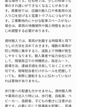
要な場所です。住宅地では、少しの停車でも
車のすれ違いができなくなることがありま
す。商業地では、店舗の搬入口や来客用の出
入り口を妨げると営業トラブルにつながりま
す。工事敷地内に十分な駐車スペースがない
場合は、車両の待機場所や搬入時間をあらか
じめ調整する必要があります。
資材搬入では、車両が到着する時間帯と荷下
ろしの方法を決めておきます。複数の車両が
同じ時間に集中すると、道路上で待機が発生
しやすくなります。搬入業者や協力会社に対
して、現場周辺での待機禁止、指定ルート、
誘導方法、連絡手順を共有しておくことが大
切です。現場担当者だけがルールを把握して
いても、実際に運転する人に伝わっていなけ
れば意味がありません。
歩行者への配慮も欠かせません。資材搬入時
や車両の出入り時には、歩行者、自転車、ベ
ビーカー、高齢者、子どもの動きに注意が必
要です。必要に応じて誘導員を配置し、見通