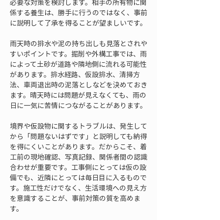
必要な対策を検討します。相手の所有物に関
係する養生は、勝手に行うのではなく、事前
に説明して了承を得ることが望ましいです。
雨天時の排水や泥の持ち出しも見落とされや
すいポイントです。掘削や外構工事では、雨
によって土砂が道路や隣地側に流れる可能性
があります。排水経路、仮設排水、清掃方
法、車両退出時の泥落としなどを決めておき
ます。晴天時には問題が見えなくても、雨の
日に一気に苦情につながることがあります。
境界や仮設物に関するトラブルは、発生して
から「問題ないはずです」と説明しても納得
を得にくいことがあります。だからこそ、着
工前の現地確認、写真記録、関係者間の認識
合わせが重要です。工事側にとっては仮の設
備でも、近隣にとっては毎日目に入るもので
す。施工性だけでなく、生活環境への見え方
を意識することが、事前対策の質を高めま
す。