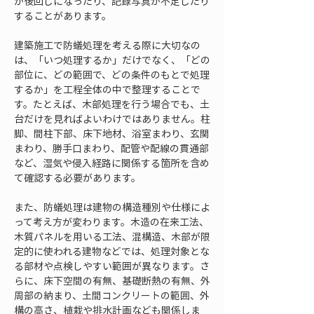
が後回しになったり、記録写真が不足したり
することがあります。
建築施工で防蟻処理を考える際に大切なの
は、「いつ処理するか」だけでなく、「どの
部位に、どの範囲で、どの条件のもとで処理
するか」を工程全体の中で整理することで
す。たとえば、木部処理を行う場合でも、土
台だけを見ればよいわけではありません。柱
脚、間柱下部、床下地材、浴室まわり、玄関
まわり、勝手口まわり、配管や配線の貫通部
など、湿気や侵入経路に関係する箇所を含め
て確認する必要があります。
また、防蟻処理は建物の構造種別や仕様によ
って考え方が変わります。木造の在来工法、
木質パネルを用いる工法、混構造、木部が限
定的に使われる建物などでは、処理対象とな
る部材や点検しやすい範囲が異なります。さ
らに、床下空間の有無、基礎断熱の有無、外
周部の納まり、土間コンクリートの範囲、外
構の高さ、植栽や排水計画なども関係しま