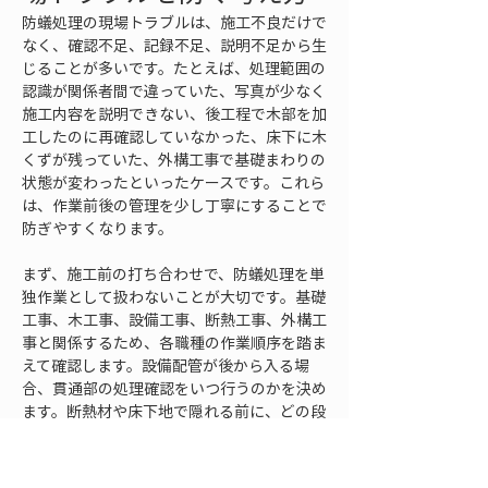
防蟻処理の現場トラブルは、施工不良だけで
なく、確認不足、記録不足、説明不足から生
じることが多いです。たとえば、処理範囲の
認識が関係者間で違っていた、写真が少なく
施工内容を説明できない、後工程で木部を加
工したのに再確認していなかった、床下に木
くずが残っていた、外構工事で基礎まわりの
状態が変わったといったケースです。これら
は、作業前後の管理を少し丁寧にすることで
防ぎやすくなります。
まず、施工前の打ち合わせで、防蟻処理を単
独作業として扱わないことが大切です。基礎
工事、木工事、設備工事、断熱工事、外構工
事と関係するため、各職種の作業順序を踏ま
えて確認します。設備配管が後から入る場
合、貫通部の処理確認をいつ行うのかを決め
ます。断熱材や床下地で隠れる前に、どの段
階で写真を撮るのかも決めます。外構で基礎
まわりの高さが変わる場合は、防蟻や点検性
への影響を確認します。