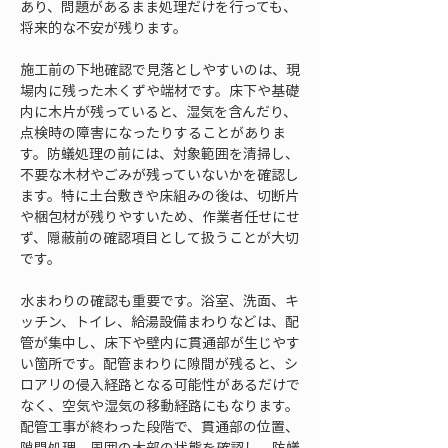
あり、問題があるまま処理だけを行っても、
将来的な不安が残ります。
施工前の下地確認で見落としやすいのは、現
場内に残った木くずや端材です。床下や基礎
内に木片が残っていると、湿気を含んだり、
点検時の障害になったりすることがありま
す。防蟻処理の前には、対象範囲を清掃し、
不要な木材やごみが残っていないかを確認し
ます。特に土台敷きや床組みの後は、切断片
や梱包材が残りやすいため、作業者任せにせ
ず、隠蔽前の確認項目として扱うことが大切
です。
水まわりの確認も重要です。浴室、洗面、キ
ッチン、トイレ、給湯設備まわりなどは、配
管が集中し、床下や壁内に貫通部が生じやす
い箇所です。配管まわりに隙間が残ると、シ
ロアリの侵入経路となる可能性があるだけで
なく、空気や湿気の移動経路にもなります。
配管工事が終わった段階で、貫通部の位置、
隙間処理、周囲の木部の状態を確認し、防蟻