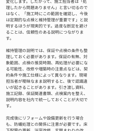
変化します。したがって、施工担当者は「処
理したから問題ありません」と言い切るので
はなく、「施工時にこの範囲を確認し、今後
は定期的な点検と維持管理が重要です」と説
明するほうが現実的です。過度な断定を避け
ることは、信頼性のある説明につながりま
す。
維持管理の説明では、保証や点検の条件も整
理しておく必要があります。保証の有無、対
象範囲、点検の推奨時期、再処理が必要にな
る可能性、改修や増築時の注意点などは、契
約条件や施工仕様によって異なります。現場
担当者が曖昧なまま説明すると、後で認識違
いが起きることがあります。引き渡し資料、
施工記録、保証関連書類、点検案内を整え、
説明内容を社内で統一しておくことが大切で
す。
完成後にリフォームや設備更新を行う場合
も、防蟻処理との関係に注意が必要です。床
下配管の更新、浴室改修、玄関まわりの改