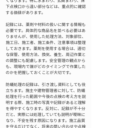
くなります。特に水まわり、玄関まわり、床
下点検口から遠い部分などは、重点的に確認
する価値があります。
記録には、薬剤や材料の扱いに関する情報も
必要です。具体的な商品名を並べる必要はあ
りませんが、使用した処理方法、対象部位、
施工日、施工者、施工条件、注意事項は整理
しておきます。薬剤を使用する場合は、適切
な保管、使用方法、換気、養生、周辺作業と
の調整にも配慮します。安全管理の観点から
も、現場内で誰がどのタイミングで作業した
のかを把握しておくことが大切です。
防蟻処理の記録は、引き渡し資料としても役
立ちます。施主や建物管理者に対して、防蟻
処理を行った範囲や今後の点検の考え方を説
明する際、施工時の写真や記録があると理解
を得やすくなります。反対に、記録が不十分
だと、実際には処理していても説明が曖昧に
なり、不安を残す原因になります。施工品質
を守るだけでなく、将来の問い合わせや点検