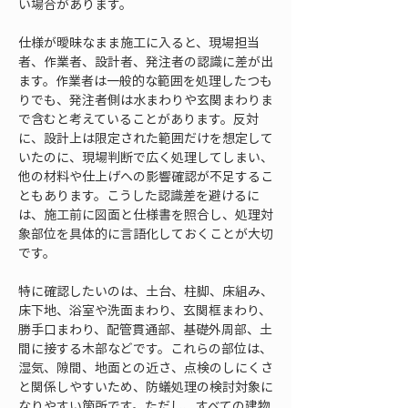
い場合があります。
仕様が曖昧なまま施工に入ると、現場担当
者、作業者、設計者、発注者の認識に差が出
ます。作業者は一般的な範囲を処理したつも
りでも、発注者側は水まわりや玄関まわりま
で含むと考えていることがあります。反対
に、設計上は限定された範囲だけを想定して
いたのに、現場判断で広く処理してしまい、
他の材料や仕上げへの影響確認が不足するこ
ともあります。こうした認識差を避けるに
は、施工前に図面と仕様書を照合し、処理対
象部位を具体的に言語化しておくことが大切
です。
特に確認したいのは、土台、柱脚、床組み、
床下地、浴室や洗面まわり、玄関框まわり、
勝手口まわり、配管貫通部、基礎外周部、土
間に接する木部などです。これらの部位は、
湿気、隙間、地面との近さ、点検のしにくさ
と関係しやすいため、防蟻処理の検討対象に
なりやすい箇所です。ただし、すべての建物