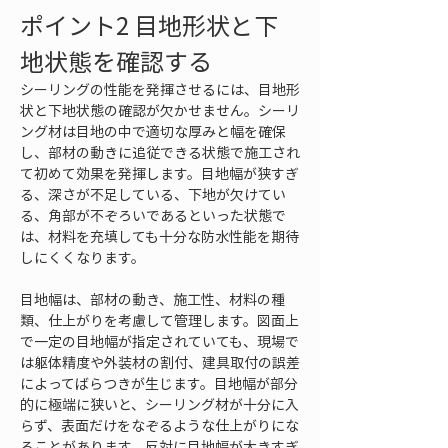
ポイント2 目地形状と下
地状態を確認する
シーリングの性能を発揮させるには、目地形
状と下地状態の確認が欠かせません。シーリ
ング材は目地の中で適切な厚みと幅を確保
し、部材の動きに追従できる状態で施工され
て初めて効果を発揮します。目地幅が狭すぎ
る、深さが不足している、下地が欠けてい
る、角部が不ぞろいであるといった状態で
は、材料を充填しても十分な防水性能を期待
しにくくなります。
目地幅は、部材の動き、施工性、材料の種
類、仕上がりを考慮して管理します。図面上
で一定の目地幅が指定されていても、現場で
は躯体精度や外装材の割付、建具取付の誤差
によってばらつきが生じます。目地幅が部分
的に極端に狭いと、シーリング材が十分に入
らず、表面だけをなぞるような仕上がりにな
ることがあります。反対に目地幅が大きすぎ