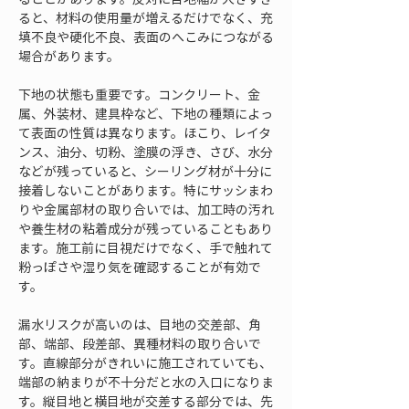
ると、材料の使用量が増えるだけでなく、充
填不良や硬化不良、表面のへこみにつながる
場合があります。
下地の状態も重要です。コンクリート、金
属、外装材、建具枠など、下地の種類によっ
て表面の性質は異なります。ほこり、レイタ
ンス、油分、切粉、塗膜の浮き、さび、水分
などが残っていると、シーリング材が十分に
接着しないことがあります。特にサッシまわ
りや金属部材の取り合いでは、加工時の汚れ
や養生材の粘着成分が残っていることもあり
ます。施工前に目視だけでなく、手で触れて
粉っぽさや湿り気を確認することが有効で
す。
漏水リスクが高いのは、目地の交差部、角
部、端部、段差部、異種材料の取り合いで
す。直線部分がきれいに施工されていても、
端部の納まりが不十分だと水の入口になりま
す。縦目地と横目地が交差する部分では、先