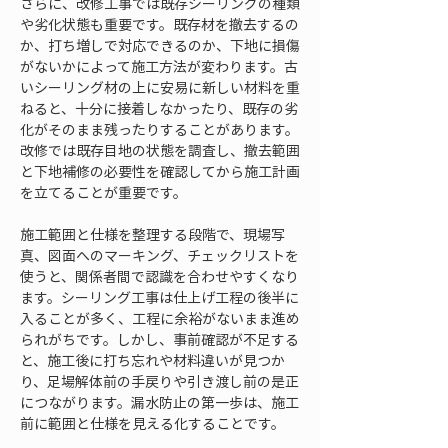
さらに、改修工事では既存シーリングの種類
や劣化状態も重要です。既存材を撤去するの
か、打ち増しで対応できるのか、下地に損傷
がないかによって施工方法が変わります。古
いシーリング材の上に安易に新しい材料を重
ねると、十分に接着しなかったり、既存の劣
化がそのまま残ったりすることがあります。
改修では既存目地の状態を調査し、撤去範囲
と下地補修の必要性を確認してから施工計画
を立てることが重要です。
施工範囲と仕様を整理する段階で、現場写
真、図面へのマーキング、チェックリストを
使うと、関係者間で認識を合わせやすくなり
ます。シーリング工事は仕上げ工程の後半に
入ることが多く、工程に余裕がないまま進め
られがちです。しかし、事前確認が不足する
と、施工後に打ち忘れや材料違いが見つか
り、足場解体前の手戻りや引き渡し前の是正
につながります。漏水防止の第一歩は、施工
前に範囲と仕様を見える化することです。