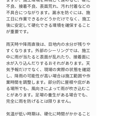
不良、接着不良、表面荒れ、汚れ付着などの
不具合につながります。漏水を防ぐには、施
工日に作業できるかどうかだけでなく、施工
後に安定して硬化できる環境を確保すること
が重要です。
雨天時や降雨直後は、目地内の水分が残りや
すくなります。外部のシーリングでは、施工
中に雨が当たると表面が乱れたり、接着面に
水が入り込んだりするおそれがあります。天
気予報だけでなく、現場の実際の状態を確認
し、降雨の可能性が高い場合は施工範囲や作
業時間を調整します。部分的に屋根や庇があ
る場所でも、風向きによって雨が吹き込むこ
とがあります。足場の養生がある場合でも、
完全に雨を防げるとは限りません。
気温が低い時期は、硬化に時間がかかること
があります。硬化が進む前に雨水や結露の影
響を受けると、仕上がりや接着性に影響する
場合があります。反対に高温時や強い日射が