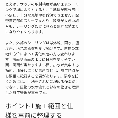
とえば、サッシの取付精度が悪いままシーリ
ングで埋めようとすると、目地幅が部分的に
不足し、十分な充填厚を確保できません。配
管貫通部のスリーブまわりに隙間が大きい場
合も、シーリングだけに頼ると無理な納まり
になりやすくなります。
また、外部のシーリングは紫外線、雨水、温
度差、汚れの影響を受け続けます。建物の立
地や方位によって劣化の進み方も変わりま
す。南面や西面のように日射を受けやすい
面、風雨が当たりやすい面、排水が集中する
箇所、清掃しにくい高所などは、施工時点か
ら慎重に確認する必要があります。漏水を防
ぐためには、目地をきれいに埋める作業だけ
でなく、建物の水の流れと部材の動きを理解
した施工管理が重要です。
ポイント1 施工範囲と仕
様を事前に整理する