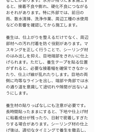
ることがあります。水分が残ったまま施工す
ると、接着不良や膨れ、硬化不良につながる
おそれがあります。特に外部では、前日の
雨、散水清掃、洗浄作業、周辺工種の水使用
などの影響を確認してから施工します。
養生は、仕上がりを整えるだけでなく、周辺
部材への汚れ付着を防ぐ役割があります。マ
スキングを正しく行うことで、シーリング材
のはみ出しを抑え、目地端部をきれいに仕上
げられます。ただし、養生テープを貼る位置
がずれると、必要な接着幅を確保できなかっ
たり、仕上げ線が乱れたりします。目地の両
側に均等なラインを出し、端部や角部では水
の通り道を意識して途切れや隙間が出ないよ
うにします。
養生材の貼りっぱなしにも注意が必要です。
長時間貼ったままにすると、下地や仕上げ材
に粘着成分が残ったり、日射で密着しすぎた
りする場合があります。シーリング材の仕上
げ後は、適切なタイミングで養生を撤去し、