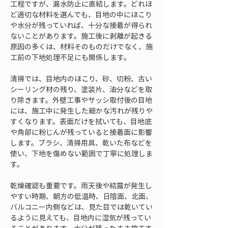
工程ですが、漏水防止に直結します。どれほ
ど適切な材料を選んでも、目地の中にほこり
や水分が残っていれば、十分な接着が得られ
ないことがあります。施工後に剥離が起きる
原因の多くは、材料そのものだけでなく、施
工前の下地処理不足にも関係します。
清掃では、目地内のほこり、砂、切粉、古い
シーリング材の残り、塗装片、油分などを取
り除きます。外壁工事やサッシ取付後の目地
には、施工中に発生した細かな汚れが残りや
すくなります。表面だけを拭いても、目地底
や角部に粉じんが残っていると接着面に影響
します。ブラシ、清掃用具、乾いた布などを
使い、下地を傷めない範囲で丁寧に処理しま
す。
乾燥確認も重要です。雨天後や結露が発生し
やすい時期、朝方の低温時、日陰面、北面、
バルコニー内側などは、見た目では乾いてい
るように見えても、目地内に湿気が残ってい