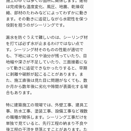
施工の中では多くの箇所に関係します。建物
は完成後も温度変化、風圧、地震、乾燥収
縮、部材のたわみなどによってわずかに動き
ます。その動きに追従しながら水密性を保つ
役割を担うのがシーリングです。
漏水を防ぐうえで難しいのは、シーリング材
を打てば必ず水が止まるわけではない点で
す。シーリング材そのものの性能が適切で
も、下地にほこりや油分が残っていたり、目
地幅や深さが不足していたり、三面接着にな
って動きに追従できなかったりすると、早期
に剥離や破断が起こることがあります。ま
た、施工直後は見た目に問題がなくても、数
か月から数年後に劣化や隙間が表面化する場
合もあります。
特に建築施工の現場では、外壁工事、建具工
事、防水工事、塗装工事、設備工事など複数
の職種が関係します。シーリング工事だけを
単独で見ていると、先行工程の納まり不良や
後工程の干渉を見落とすことがあります。た