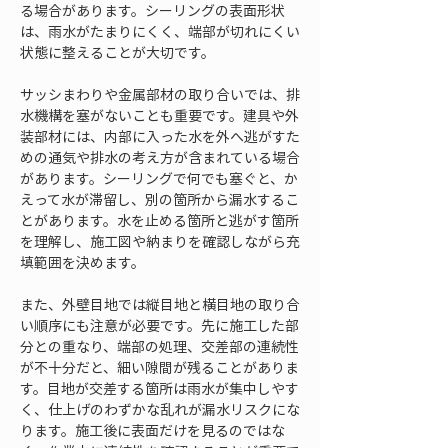
る場合があります。シーリングの表面形状
は、雨水がたまりにくく、端部が切れにくい
状態に整えることが大切です。
サッシまわりや金属部材の取り合いでは、排
水機構を塞がないことも重要です。建具や外
装部材には、内部に入った水を外へ逃がすた
めの通気や排水の考え方が含まれている場合
があります。シーリングで何でも塞ぐと、か
えって水が滞留し、別の箇所から漏水するこ
とがあります。水を止める箇所と逃がす箇所
を理解し、施工図や納まりを確認しながら充
填範囲を決めます。
また、外壁目地では縦目地と横目地の取り合
い順序にも注意が必要です。先に施工した部
分との重なり、端部の処理、交差部の連続性
が不十分だと、細い隙間が残ることがありま
す。目地が交差する箇所は雨水が集中しやす
く、仕上げのわずかな乱れが漏水リスクにな
ります。施工後に表面だけを見るのではな