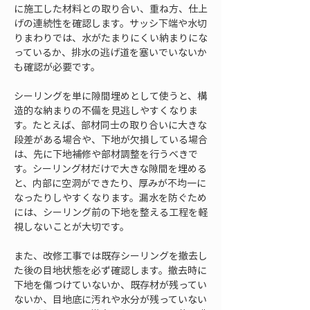
に施工した材料との取り合い、重ね方、仕上
げの連続性を確認します。サッシ下端や水切
りまわりでは、水がたまりにくい納まりにな
っているか、排水の逃げ道を塞いでいないか
も確認が必要です。
シーリングを単に隙間埋めとして使うと、構
造的な納まりの不備を見逃しやすくなりま
す。たとえば、部材同士の取り合いに大きな
段差がある場合や、下地が欠損している場合
は、先に下地補修や部材調整を行うべきで
す。シーリング材だけで大きな隙間を埋める
と、内部に空洞ができたり、厚みが不均一に
なったりしやすくなります。漏水を防ぐため
には、シーリング前の下地を整える工程を軽
視しないことが大切です。
また、改修工事では既存シーリングを撤去し
た後の目地状態を必ず確認します。撤去時に
下地を傷つけていないか、既存材が残ってい
ないか、目地底に汚れや水分が残っていない