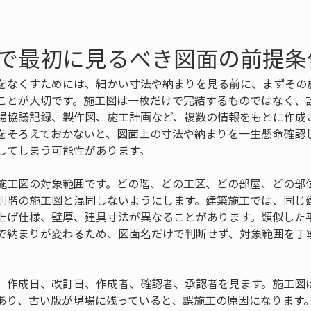
で最初に見るべき図面の前提条
をなくすためには、細かい寸法や納まりを見る前に、まずその
ことが大切です。施工図は一枚だけで完結するものではなく、
場協議記録、製作図、施工計画など、複数の情報をもとに作成
をそろえておかないと、図面上の寸法や納まりを一生懸命確認
してしまう可能性があります。
施工図の対象範囲です。どの階、どの工区、どの部屋、どの部
別階の施工図と混同しないようにします。建築施工では、同じ
上げ仕様、壁厚、建具寸法が異なることがあります。類似した
で納まりが変わるため、図面名だけで判断せず、対象範囲を丁
、作成日、改訂日、作成者、確認者、承認者を見ます。施工図
あり、古い版が現場に残っていると、誤施工の原因になります