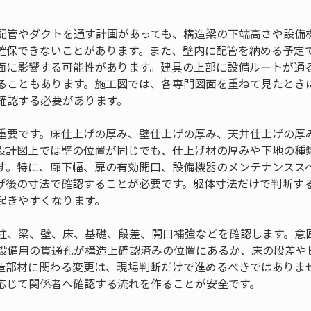
配管やダクトを通す計画があっても、構造梁の下端高さや設備
確保できないことがあります。また、壁内に配管を納める予定
面に影響する可能性があります。建具の上部に設備ルートが通
ることもあります。施工図では、各専門図面を重ねて見たとき
確認する必要があります。
重要です。床仕上げの厚み、壁仕上げの厚み、天井仕上げの厚
設計図上では壁の位置が同じでも、仕上げ材の厚みや下地の種
す。特に、廊下幅、扉の有効開口、設備機器のメンテナンスス
げ後の寸法で確認することが必要です。躯体寸法だけで判断す
起きやすくなります。
柱、梁、壁、床、基礎、段差、開口補強などを確認します。意
設備用の貫通孔が構造上確認済みの位置にあるか、床の段差や
造部材に関わる変更は、現場判断だけで進めるべきではありま
応じて関係者へ確認する流れを作ることが安全です。