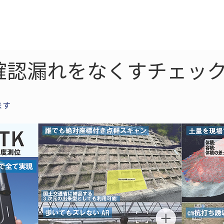
ne
LiDAR
ドローン
360
ソーラー
確認漏れをなくすチェック
ます