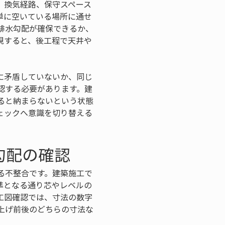
、換気経路、保守スペース
単に空いている場所に通せ
排水勾配が確保できるか、
視すると、後工程で天井や
に矛盾していないか、同じ
認する必要があります。建
ると納まらないという状態
ェックへ意識を切り替える
勾配の確認
る不整合です。建築施工で
準となる通り芯やレベルの
工図確認では、寸法の数字
上げ前後のどちらの寸法な