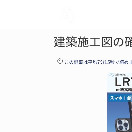
LRTK
Pho
建築施工図の
この記事は平均7分15秒で読め