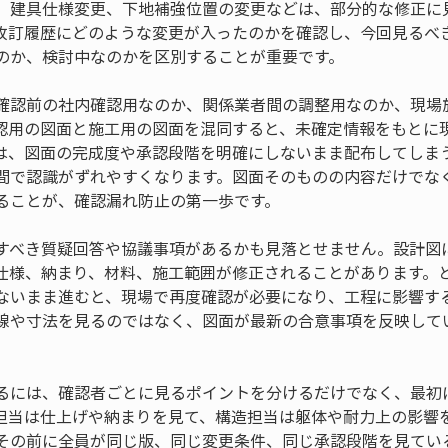
、建具仕様変更、下地補強位置の変更などは、部分的な修正に
改訂履歴にどのような変更が入ったのかを確認し、今回見るべ
のか、検討中なのかを区別することが重要です。
確認前の社内確認用なのか、関係業者間の調整用なのか、現場
認用の図面と施工用の図面を混同すると、未確定情報をもとに
は、図面の完成度や承認段階を明確にしないまま配布してしま
間で認識がずれやすくなります。図面そのものの内容だけでな
ることが、確認漏れ防止の第一歩です。
すべき質疑回答や協議事項があるかも見落とせません。設計図
仕様、納まり、材料、施工範囲が修正されることがあります。
ないまま進むと、現場で再度確認が必要になり、工程に影響す
線や寸法を見るのではなく、図面が最新の合意事項を反映して
るには、確認者ごとに見るポイントを分けるだけでなく、最初
担当は仕上げや納まりを見て、構造担当は躯体や耐力上の影響
その前に全員が同じ版、同じ変更条件、同じ承認段階を見てい