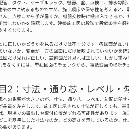
配管、ダクト、ケーブルラック、機器、盤、点検口、排水勾配
建築の中に納まるものですが、施工順序や保守性を考えると、
せん。点検口から手が届くか、機器交換時に搬出入できるか、
干渉しないかを確認します。建築施工図の段階で設備条件を軽
やすくなります。
とに正しいかどうかを見るだけでは不十分です。各図面が互い
ていないか、変更が一方の図面にだけ反映されていないかを確
匠図だけ見れば正しい、設備図だけ見れば正しい、しかし重ね
れをなくすには、単独図面のチェックから、複数図面の横断チ
目2：寸法・通り芯・レベル・
場への影響が大きいのが、寸法、通り芯、レベル、勾配に関す
が品質を左右します。施工図に示された寸法が正しくても、基
ば、現場での墨出しや取付位置がずれる可能性があります。施
どこを基準にした寸法なのか、どの高さを示しているのか、仕
必要があります。