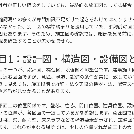
当者が正しい確認をしていても、最終的な施工図としては整合
確認漏れの多くが専門知識不足だけで起きるわけではありませ
いなかった、別工区の標準納まりを流用していた、承認前の図
因もあります。そのため、施工図の確認では、細部を見る前に
況を確認することが欠かせません。
目1：設計図・構造図・設備図
目の一つが、設計図、構造図、設備図との整合です。建築施工
し込む図面ですが、意匠、構造、設備の条件が常に一致してい
うに見えても、施工段階で詳細寸法や実際の機器寸法、配管ス
や矛盾が見つかることがあります。
平面上の位置関係です。壁芯、柱芯、開口位置、建具位置、設
トの位置が、各図面で一致しているかを確認します。意匠図で
は柱、梁、耐力壁、床スラブなどの構造要素が示され、設備図
ます。これらが重なる場所では、少しの位置ずれが施工上の大