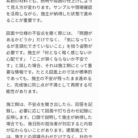
系統の材料でも、照明や周囲の仕上げによっ
て見え方が変わります。サンプルや現場確認
を活用しながら、施主が納得した状態で進め
ることが重要です。
図面や仕様の不安点を聞く際には、「問題が
あるかどうか」だけでなく、「気になってい
るが言語化できていないこと」を拾う姿勢が
必要です。施主が「何となく暗く感じないか
心配です」「ここが狭くならないか不安で
す」と話した場合、それは施工側にとって重
要な情報です。たとえ図面上の寸法が標準的
であっても、施主の不安が残ったまま進める
と、完成後に同じ点が不満として再燃する可
能性があります。
施工側は、不安点を聞き出したら、回答を記
録し、必要に応じて図面や打ち合わせ記録に
反映します。口頭で説明して施主が納得した
場合でも、後日別の担当者が対応すると内容
が伝わらないことがあります。建築施工で
は、施主との認識合わせだけでなく、社内や