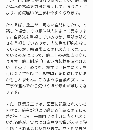
主が専門用語に不慣れであることや、施工側
が業界の常識を前提に説明してしまうことに
より、認識違いが生まれやすくなります。
たとえば、施主が「明るい空間にしたい」と
話した場合、その意味は人によって異なりま
す。自然光を重視しているのか、照明の明る
さを重視しているのか、内装色の印象を指し
ているのか、時間帯ごとの見え方まで気にし
ているのかによって、施工上の確認点は変わ
ります。施工側が「明るい内装材を選べばよ
い」と受け止めても、施主は「日中に照明を
付けなくても過ごせる空間」を期待している
かもしれません。このような言葉のズレは、
工事が進んでから気づくほど修正が難しくな
ります。
また、建築施工では、図面に記載されている
内容と、施主が現場で感じる印象との間にも
差が生じます。平面図では十分に広く見えて
いた通路が、実際には家具や設備が入ると狭
く感じられることがあります。立面図や展開