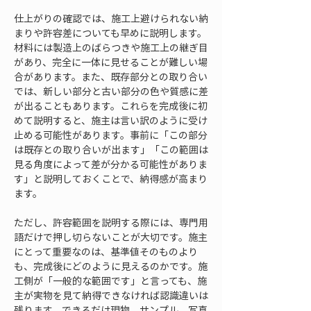
仕上がりの確認では、施工上避けられない納
まりや許容差についても早めに説明します。
材料には製造上のばらつきや施工上の継ぎ目
があり、完全に一体に見せることが難しい場
合があります。また、既存部分との取り合い
では、新しい部分と古い部分の色や質感に差
が出ることもあります。これらを完成後に初
めて説明すると、施主は言い訳のように受け
止める可能性があります。事前に「この部分
は既存との取り合いが出ます」「この範囲は
見る角度によって差が分かる可能性がありま
す」と説明しておくことで、納得感が高まり
ます。
ただし、許容範囲を説明する際には、専門用
語だけで押し切らないことが大切です。施主
にとって重要なのは、基準値そのものより
も、完成後にどのように見えるのかです。施
工側が「一般的な範囲です」と言っても、施
主が実物を見て納得できなければ認識違いは
残ります。できるだけ現物、サンプル、写真