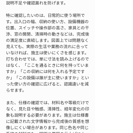
説明不足や確認漏れを防げます。
特に確認したいのは、日常的に使う場所で
す。出入口の幅、収納の使い方、設備機器の
位置、スイッチや操作部の高さ、家具との干
渉、窓の開閉、清掃時の動きなどは、完成後
の満足度に直結します。図面上では問題なく
見えても、実際の生活や業務の流れに合って
いなければ、施主は使いにくさを感じます。
打ち合わせでは、単に寸法を読み上げるので
はなく、「ここを通るときに何を持っていま
すか」「この収納には何を入れる予定です
か」「この設備は誰が主に使いますか」とい
った使い方の確認に広げると、認識違いを減
らせます。
また、仕様の確認では、材料名や等級だけで
なく、見た目や触感、清掃性、経年変化の印
象も説明する必要があります。施主は仕様書
に記載された文字情報から完成後の質感を想
像しにくい場合があります。同じ色名や同じ