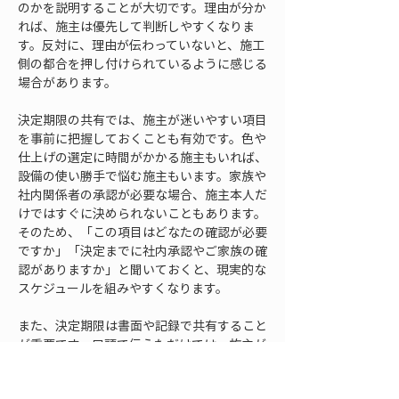
のかを説明することが大切です。理由が分か
れば、施主は優先して判断しやすくなりま
す。反対に、理由が伝わっていないと、施工
側の都合を押し付けられているように感じる
場合があります。
決定期限の共有では、施主が迷いやすい項目
を事前に把握しておくことも有効です。色や
仕上げの選定に時間がかかる施主もいれば、
設備の使い勝手で悩む施主もいます。家族や
社内関係者の承認が必要な場合、施主本人だ
けではすぐに決められないこともあります。
そのため、「この項目はどなたの確認が必要
ですか」「決定までに社内承認やご家族の確
認がありますか」と聞いておくと、現実的な
スケジュールを組みやすくなります。
また、決定期限は書面や記録で共有すること
が重要です。口頭で伝えただけでは、施主が
別の日程と混同することがあります。打ち合
わせ記録には、決定項目、担当者、期限、未