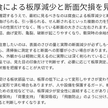
食による板厚減少と断面欠損を
確認するうえで、最初に見るべきなのは腐食による板厚減少と
曲げられる、引っ張られる、せん断されるといった複数の力を
料の性質だけでなく、残っている断面の大きさに左右されます
屈、曲げ変形、亀裂、破断が起こりやすくなり、衝突時の余裕
注意したいのは、表面のさびの量と実際の断面減少が必ずしも
も、清掃後に測定すると断面への影響が小さい場合があります
み、外観からは軽微に見えるのに実際には深く削られているこ
品では、見た目の印象だけで判断せず、必要に応じて板厚測定
状態を把握することが大切です。
受ける板状部品では、板厚の低下によって変形しやすさが変わ
な変形で済む場合もありますが、人や設備を保護するガード、
ための支柱などでは、板厚減少が安全性に直結することがあり
置保持」「荷重支持」「衝突吸収」「飛散防止」のように分け
ると判断しやすくなります。