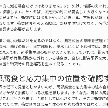
体的に減る場合だけではありません。穴、欠け、端部のえぐれ
に影響します。たとえば、固定穴の周囲が腐食して大きくなっ
に見えても、衝突時にはボルトやねじが抜ける、穴周辺が裂け
あります。衝突限界を考える際は、部品本体だけでなく、荷重
確認する必要があります。
単に最小板厚だけを見るのではなく、測定位置の意味を整理す
端部、曲げの根元、固定部周辺、排水しにくい下端部では、求
に見えても、荷重集中部の板厚が大きく低下していれば、衝突
る場所が荷重経路から外れている場合は、直ちに衝突限界を大
位置と衝突時の荷重経路を重ねて見ることです。
部腐食と応力集中の位置を確認
界の低下で見落としやすいのが、局部腐食と応力集中の組み合
だけが深く損傷している状態を指します。小さな孔、溝状の腐
がこれに当たります。面積としては小さくても、そこに衝突時
くなります。衝突限界は部品全体の平均的な強さではなく、最