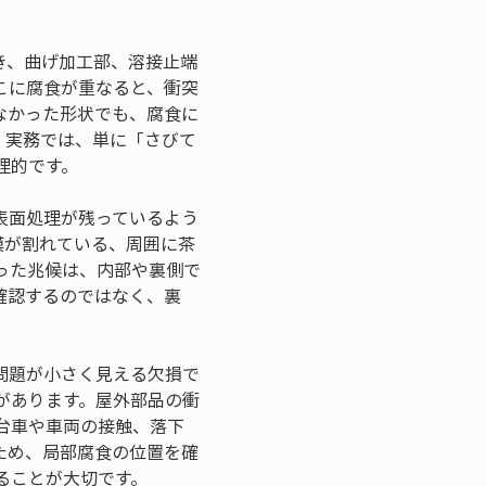
き、曲げ加工部、溶接止端
こに腐食が重なると、衝突
なかった形状でも、腐食に
。実務では、単に「さびて
理的です。
表面処理が残っているよう
膜が割れている、周囲に茶
った兆候は、内部や裏側で
確認するのではなく、裏
問題が小さく見える欠損で
があります。屋外部品の衝
台車や車両の接触、落下
ため、局部腐食の位置を確
ることが大切です。