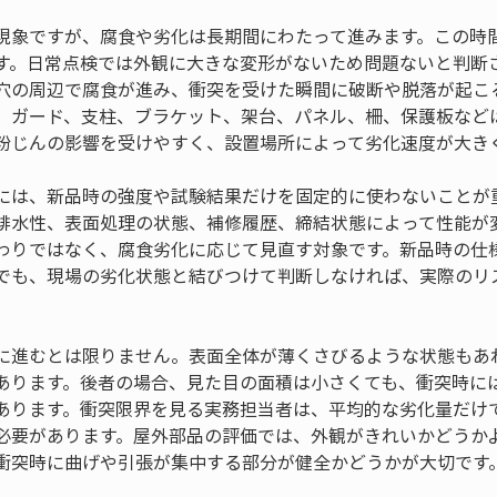
現象ですが、腐食や劣化は長期間にわたって進みます。この時
す。日常点検では外観に大きな変形がないため問題ないと判断
穴の周辺で腐食が進み、衝突を受けた瞬間に破断や脱落が起こ
、ガード、支柱、ブラケット、架台、パネル、柵、保護板など
粉じんの影響を受けやすく、設置場所によって劣化速度が大き
には、新品時の強度や試験結果だけを固定的に使わないことが
排水性、表面処理の状態、補修履歴、締結状態によって性能が
わりではなく、腐食劣化に応じて見直す対象です。新品時の仕
でも、現場の劣化状態と結びつけて判断しなければ、実際のリ
に進むとは限りません。表面全体が薄くさびるような状態もあ
あります。後者の場合、見た目の面積は小さくても、衝突時に
あります。衝突限界を見る実務担当者は、平均的な劣化量だけ
必要があります。屋外部品の評価では、外観がきれいかどうか
衝突時に曲げや引張が集中する部分が健全かどうかが大切です