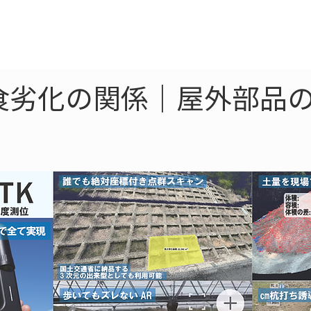
ne
LiDAR
ドローン
360
ソーラー
食劣化の関係｜屋外部品の