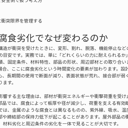
安全側で扱う考え方

に衝突限界を管理する
腐食劣化でなぜ変わるのか
構造が衝突を受けたときに、変形、割れ、脱落、機能停止など
の目安です。実務では、単に「どれくらいの力に耐えられるか
積、固定条件、材料特性、部品の形状、周辺部材との取り合い
場合、ここに腐食劣化という時間変化の要素が加わります。設
も、長期間の使用で断面が減り、表面状態が荒れ、接合部が弱
ります。
影響する主な理由は、部材が衝突エネルギーや衝撃荷重を受け
部品では、腐食によって板厚や径が減少し、荷重を支える有効
では、金属のような腐食とは異なるものの、紫外線、吸水、温
部や締結部の保持力低下が起こることがあります。屋外部品の
、材料劣化と周辺条件の劣化を一体で見ることが大切です。