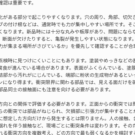
確認は重要です。
化がある部分で起こりやすくなります。穴の周り、角部、切欠
ブの付け根などは、通常時でも力が集中しやすい場所です。そ
くなります。新品時には十分な丸みや板厚があり、問題になら
、断面が欠けたりすると、亀裂が発生しやすい状態になります
力が集まる場所がさびているか」を優先して確認することが合
点検時に見つけにくいことにもあります。塗装やめっきなどの
腐食が進んでいる場合があります。表面がふくらんでいる、塗
結部から汚れがにじんでいる、端部に粉状の生成物があるとい
ンになり得ます。衝突限界に関わる部品では、見える面だけを
部品同士の接触面にも注意を向ける必要があります。
方向との関係で評価する必要があります。正面からの衝突では
らの衝突では部品がねじられ、欠損部に引張力が集中すること
に想定した方向だけから発生するとは限りません。人の接触、
揺れを伴う接触など、現場ごとに衝突条件は変わります。その
れる衝突方向を複数考え、どの方向で最も弱くなるかを検討す