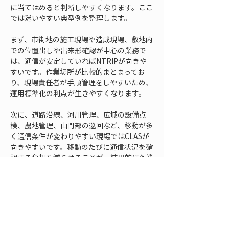
に当てはめると判断しやすくなります。ここ
では迷いやすい典型例を整理します。
まず、市街地の施工現場や造成現場、敷地内
での位置出しや出来形確認が中心の業務で
は、通信が安定していればNTRIPが向きや
すいです。作業場所が比較的まとまってお
り、現場責任者が手順管理をしやすいため、
運用標準化の利点が生きやすくなります。
次に、道路沿線、河川管理、広域の設備点
検、農地管理、山間部の巡回など、移動が多
く通信条件が変わりやすい現場ではCLASが
向きやすいです。移動のたびに通信状況を確
認する負担を減らせることが、結果的に作業
効率と運用品質の向上につながります。
一方で、都市部でも高架下や構造物周辺な
ど、受信条件が複雑な場所では、一概にどち
らが有利とは言えません。このような現場で
は、通信だけでなく衛星の見通しや周辺環境