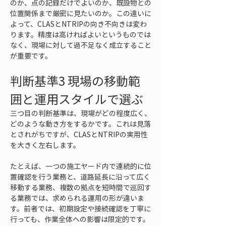
のか、点の記録だけでよいのか、既設物との
位置関係まで厳密に見たいのか。この違いに
よって、CLASとNTRIPの向き不向きは変わ
ります。精度は高ければよいというものでは
なく、現場に対して過不足なく成立すること
が重要です。
判断基準3 現場の移動範
囲と運用スタイルで選ぶ
三つ目の判断基準は、現場がどの程度広く、
どのような動き方をするかです。これは見落
とされがちですが、CLASとNTRIPの実用性
を大きく左右します。
たとえば、一つの施工ヤード内で連続的に位
置確認を行う業務と、道路延長に沿って広く
移動する業務、複数の拠点を短時間で巡回す
る業務では、求められる運用の形が違いま
す。前者では、初期設定や接続確認を丁寧に
行っても、作業全体への影響は限定的です。