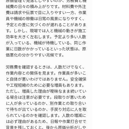
原価管理で見落としやすいのが、労務費と機
械費の日々の積み上がりです。材料費や外注
費は請求や伝票で目に入りやすい一方、作業
員や機械の稼働は日常の風景になりやすく、
予定との差に気づくのが遅れることがありま
す。しかし、現場では人と機械の動きが施工
効率を大きく左右します。予定より多い人数
が入っている、機械が待機している、同じ作
業に日数がかかっているといった状態は、原
価悪化の分かりやすい兆候です。
労務費を確認するときは、人数だけでなく、
作業内容との関係を見ます。作業員が多いこ
と自体が悪いわけではありません。安全確保
や工程短縮のために必要な増員もあります。
ただし、増員した理由が曖昧なまま続いてい
る場合は注意が必要です。段取りが悪いため
に人が余っているのか、別作業との取り合い
で待ちが出ているのか、手戻り対応に人を取
られているのかを確認します。人数の増減に
は必ず理由があるため、日報や作業打合せで
背景を残しておくと、後から原価分析がしや