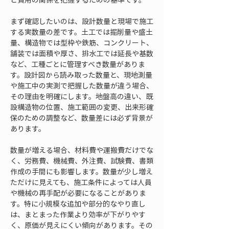
まず確認したいのは、設計数量と現場で施工
する実数量の差です。土工では掘削量や盛土
量、構造物では型枠や鉄筋、コンクリート、
舗装では面積や厚さ、排水工では延長や基数
など、工種ごとに管理すべき数量がありま
す。設計図から読み取った数量と、現地測量
や施工中の実測で把握した数量が違う場合、
その理由を明確にします。地盤高の違い、既
設構造物の位置、施工範囲の変更、出来形確
保のための調整など、数量差には必ず背景が
あります。
数量が増える場合、材料費や運搬費だけでな
く、労務費、機械費、外注費、試験費、書類
作成の手間にも影響します。数量が少し増え
ただけに見えても、施工条件によっては人員
や機械の再手配が必要になることがありま
す。特に小規模な追加や部分的なやり直し
は、まとまった作業より効率が下がりやす
く、原価が見えにくい傾向があります。その