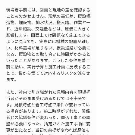
現場着手前には、図面と現地の差を確認する
ことも欠かせません。現地の高低差、既設構
造物、埋設物、排水状況、搬入路、作業ヤー
ド、近隣施設、交通量などは、原価に大きく
影響します。図面上では問題なく施工できる
ように見えても、実際には機械の配置が難し
い、材料置場が足りない、仮設通路が必要に
なる、既設物との取り合いに時間がかかると
いったことがあります。こうした条件を着工
前に拾い、実行予算と施工計画に反映するこ
とで、後から慌てて対応するリスクを減らせ
ます。
また、社内で引き継がれた見積内容を現場担
当者がそのまま受け取るだけでは不十分で
す。見積時点と着工時点で条件が変わってい
る場合があります。施工時期がずれた、関係
者との協議条件が変わった、周辺工事との調
整が必要になった、指定された施工手順に変
更が出たなど、当初の前提が変われば原価も