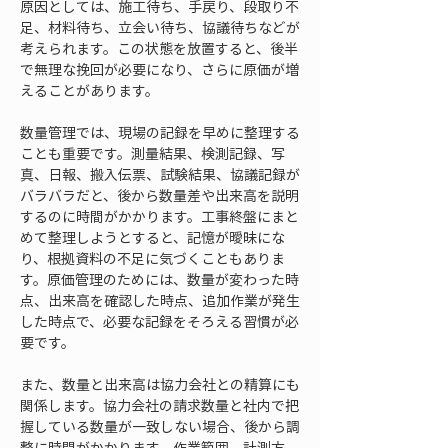
原因としては、施工待ち、手戻り、段取り不
足、材料待ち、立会い待ち、協議待ちなどが
考えられます。この状態を放置すると、後半
で無理な挽回が必要になり、さらに原価が増
えることがあります。
数量管理では、現場の記録を早めに整理する
ことも重要です。測量結果、検測記録、写
真、日報、搬入伝票、試験結果、協議記録が
バラバラだと、後から数量差や出来高を説明
するのに時間がかかります。工事終盤にまと
めて整理しようとすると、記憶が曖昧にな
り、根拠資料の不足に気づくこともありま
す。原価管理のためには、数量が変わった時
点、出来高を確認した時点、追加作業が発生
した時点で、必要な記録をそろえる習慣が必
要です。
また、数量と出来高は協力会社との精算にも
関係します。協力会社の請求数量と社内で把
握している数量が一致しない場合、後から調
整に時間がかかります。作業範囲、計測方