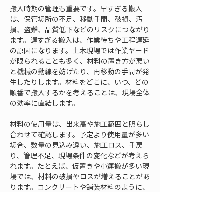
搬入時期の管理も重要です。早すぎる搬入
は、保管場所の不足、移動手間、破損、汚
損、盗難、品質低下などのリスクにつながり
ます。遅すぎる搬入は、作業待ちや工程遅延
の原因になります。土木現場では作業ヤード
が限られることも多く、材料の置き方が悪い
と機械の動線を妨げたり、再移動の手間が発
生したりします。材料をどこに、いつ、どの
順番で搬入するかを考えることは、現場全体
の効率に直結します。
材料の使用量は、出来高や施工範囲と照らし
合わせて確認します。予定より使用量が多い
場合、数量の見込み違い、施工ロス、手戻
り、管理不足、現場条件の変化などが考えら
れます。たとえば、仮置きや小運搬が多い現
場では、材料の破損やロスが増えることがあ
ります。コンクリートや舗装材料のように、
施工時間や天候の影響を受ける材料では、段
取り不足が無駄につながることもあります。
材料の消費が早いと感じたら、早めに原因を