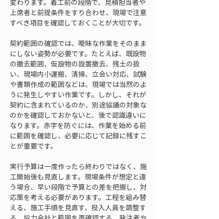
変わります。着工前の段階で、見積担当者や
上席者と前提条件をすり合わせ、現場で注意
すべき項目を確認しておくことが大切です。
契約範囲の確認では、曖昧な作業をそのまま
にしない姿勢が必要です。たとえば、既設物
の撤去範囲、仮設物の設置撤去、残土の扱
い、現場内小運搬、清掃、立会い対応、試験
や書類作成の範囲などは、現場では当然のよ
うに発生しやすい作業です。しかし、それが
契約に含まれているのか、別途協議の対象な
のかを確認しておかないと、後で認識違いに
なります。赤字を防ぐには、作業を始める前
に範囲を確認し、必要に応じて記録に残すこ
とが重要です。
実行予算は一度作ったら終わりではなく、施
工開始後も見直します。現場条件が想定と違
う場合、早い段階で予算との差を把握し、対
応策を考える必要があります。工程を組み替
える、施工手順を見直す、投入人員を調整す
る、協力会社と範囲を再確認する、発注者や