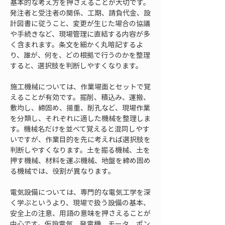
基本的な考え方を押さえることが大切です。
発注者と受注者の関係、工期、請負代金、設
計図書に従うこと、変更が生じた場合の協議
や手続きなど、現場管理に直結する内容が多
く含まれます。条文を細かく丸暗記するよ
り、誰が、何を、どの根拠で行うのかを整理
すると、選択肢を判断しやすくなります。
施工機械については、作業場面とセットで覚
えることが有効です。掘削、積込み、運搬、
敷均し、締固め、揚重、削孔など、現場作業
を分類し、それぞれに適した機械を整理しま
す。機械名だけを並べて覚えると混同しやす
いですが、作業目的を先に考えれば選択肢を
判断しやすくなります。土を掘る機械、土を
押す機械、材料を運ぶ機械、地盤を締め固め
る機械では、役割が異なります。
電気設備については、専門的な電気工学を深
く学ぶというより、現場で扱う設備の基本、
安全上の注意、用語の意味を押さえることが
中心です。仮設電気、発電機、モータ、ポン