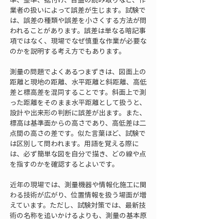
業者の扱いによって誤差が生じます。試験で
は、誤差の種類や誤差を小さくする方法が問
われることがあります。誤差は単なる暗記事
項ではなく、現場でなぜ慎重な作業が必要な
のかを説明する考え方でもあります。
測量の問題でよくあるつまずきは、図面上の
距離と現地の距離、水平距離と斜距離、高低
差と標高差を混同することです。斜面上で測
った距離をそのまま水平距離として扱うと、
設計や出来形の判断に誤差が出ます。また、
標高は基準面からの高さであり、高低差は二
点間の高さの差です。似た言葉ほど、試験で
は区別して問われます。用語を覚える際に
は、必ず簡単な図を自分で描き、どの線や点
を指すのかを確認するとよいです。
近年の現場では、測量機器や情報化施工に関
わる技術が広がり、位置情報を扱う場面が増
えています。ただし、試験対策では、最新技
術の名称を追いかけるよりも、測量の基本原