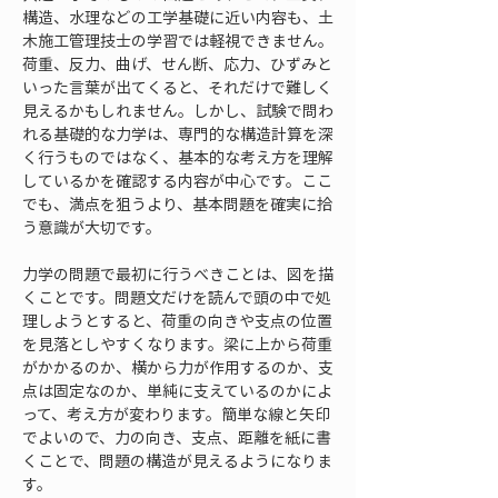
構造、水理などの工学基礎に近い内容も、土
木施工管理技士の学習では軽視できません。
荷重、反力、曲げ、せん断、応力、ひずみと
いった言葉が出てくると、それだけで難しく
見えるかもしれません。しかし、試験で問わ
れる基礎的な力学は、専門的な構造計算を深
く行うものではなく、基本的な考え方を理解
しているかを確認する内容が中心です。ここ
でも、満点を狙うより、基本問題を確実に拾
う意識が大切です。
力学の問題で最初に行うべきことは、図を描
くことです。問題文だけを読んで頭の中で処
理しようとすると、荷重の向きや支点の位置
を見落としやすくなります。梁に上から荷重
がかかるのか、横から力が作用するのか、支
点は固定なのか、単純に支えているのかによ
って、考え方が変わります。簡単な線と矢印
でよいので、力の向き、支点、距離を紙に書
くことで、問題の構造が見えるようになりま
す。