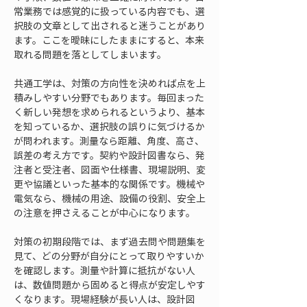
常業務では感覚的に扱っている内容でも、選
択肢の文章として出されると迷うことがあり
ます。ここを曖昧にしたままにすると、本来
取れる問題を落としてしまいます。
共通工学は、対策の方向性を決めれば点を上
積みしやすい分野でもあります。毎回まった
く新しい発想を求められるというより、基本
を知っているか、選択肢の誤りに気づけるか
が問われます。測量なら距離、角度、高さ、
誤差の考え方です。契約や設計図書なら、発
注者と受注者、図面や仕様書、現場説明、変
更や協議といった基本的な関係です。機械や
電気なら、機械の用途、設備の役割、安全上
の注意を押さえることが中心になります。
対策の初期段階では、まず過去問や問題集を
見て、どの分野が自分にとって取りやすいか
を確認します。測量や計算に抵抗がない人
は、数値問題から固めると得点が安定しやす
くなります。現場経験が長い人は、設計図