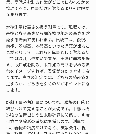
業、高低差を測る作業がどこで使われるかを
整理すると、用語だけを覚えるよりも理解が
深まります。
水準測量は高さを扱う測量です。現場では、
基準となる高さから構造物や地盤の高さを確
認する場面で使われます。試験では、後視、
前視、器械高、地盤高といった言葉が出るこ
とがあります。これらを単語として覚えるだ
けでは混乱しやすいですが、実際に器械を据
え、既知点を読み、未知点の高さを求める流
れをイメージすれば、関係が分かりやすくな
ります。高さの測定では、どちらの読み値を
足すのか、どちらを引くのかがポイントにな
ります。
距離測量や角測量についても、現場の目的と
結びつけて覚えることが大切です。距離は構
造物の位置出しや出来形確認に関係し、角度
は方向や線形の確認に関係します。測量で
は、器械の精度だけでなく、気象条件、視
準、整準、据付け、目盛の読み取りなど、作