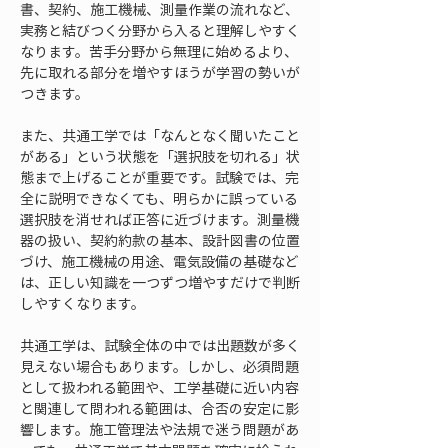
書、契約、施工機械、測量作業の流れなど、
実務と結びつく分野から入ると理解しやすく
なります。苦手分野から無理に始めるより、
先に取れる部分を増やすほうが学習の勢いが
つきます。
また、共通工学では「なんとなく聞いたこと
がある」という状態を「選択肢を切れる」状
態まで上げることが重要です。試験では、完
全に説明できなくても、明らかに誤っている
選択肢を消せれば正答に近づけます。測量機
器の扱い、契約約款の基本、設計図書の位置
づけ、施工機械の用途、電気設備の基礎など
は、正しい知識を一つずつ増やすだけで判断
しやすくなります。
共通工学は、試験全体の中では出題数が多く
見えない場合もあります。しかし、必須問題
として扱われる範囲や、工学基礎に近い内容
と関連して問われる範囲は、合否の安定に影
響します。施工管理法や法規で迷う問題があ