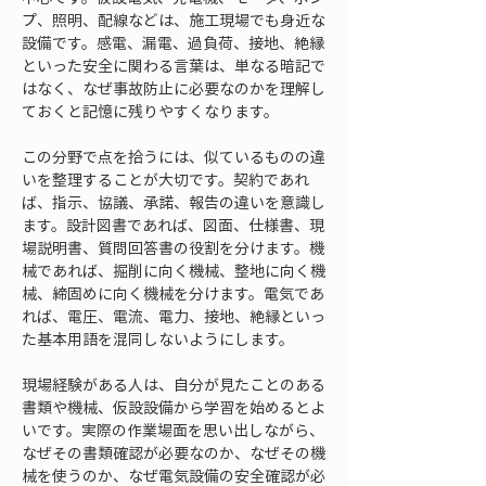
プ、照明、配線などは、施工現場でも身近な
設備です。感電、漏電、過負荷、接地、絶縁
といった安全に関わる言葉は、単なる暗記で
はなく、なぜ事故防止に必要なのかを理解し
ておくと記憶に残りやすくなります。
この分野で点を拾うには、似ているものの違
いを整理することが大切です。契約であれ
ば、指示、協議、承諾、報告の違いを意識し
ます。設計図書であれば、図面、仕様書、現
場説明書、質問回答書の役割を分けます。機
械であれば、掘削に向く機械、整地に向く機
械、締固めに向く機械を分けます。電気であ
れば、電圧、電流、電力、接地、絶縁といっ
た基本用語を混同しないようにします。
現場経験がある人は、自分が見たことのある
書類や機械、仮設設備から学習を始めるとよ
いです。実際の作業場面を思い出しながら、
なぜその書類確認が必要なのか、なぜその機
械を使うのか、なぜ電気設備の安全確認が必