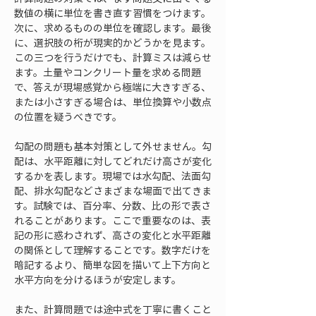
数値の横に単位を書き直す習慣をつけます。
次に、求めるものの単位を確認します。最後
に、選択肢の桁が現実的かどうかを見ます。
この三つを行うだけでも、計算ミスは減らせ
ます。土量やコンクリート量を求める問題
で、答えが現場感覚から極端に大きすぎる、
または小さすぎる場合は、単位換算や小数点
の位置を疑うべきです。
勾配の問題も基本対策として外せません。勾
配は、水平距離に対してどれだけ高さが変化
するかを表します。現場では水勾配、法面勾
配、排水勾配などさまざまな場面で出てきま
す。試験では、百分率、分数、比の形で表さ
れることがあります。ここで重要なのは、表
記の形に惑わされず、高さの変化と水平距離
の関係として理解することです。数字だけを
暗記するより、簡単な図を描いて上下方向と
水平方向を分けるほうが安定します。
また、計算問題では途中式を丁寧に書くこと