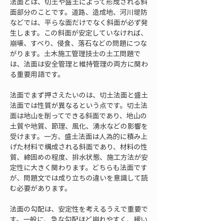
法面とは、切土や盛土によって形成される斜
面部分のことです。道路、造成地、河川堤防
などでは、平らな面だけでなく斜面が必ず発
生します。この斜面が安定していなければ、
崩壊、すべり、侵食、落石などの問題につな
がります。土木施工管理技士の土工問題で
は、法面は安全管理と維持管理の両方に関わ
る重要用語です。
法面でまず押さえたいのは、切土法面と盛土
法面では性質が異なるという点です。切土法
面は地山を削ってできる斜面であり、地山の
土質や地質、節理、風化、湧水などの影響を
受けます。一方、盛土法面は人為的に積み上
げた材料で構成される斜面であり、材料の性
質、締固めの程度、排水状態、施工方法が安
定性に大きく関わります。どちらも法面です
が、問題文では成り立ちの違いを意識して読
む必要があります。
法面の勾配は、安定性を考えるうえで重要で
す。一般に、急な勾配ほど崩れやすく、緩い