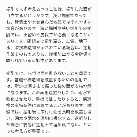
掘削でまず考えるべきことは、掘削した面が
自立するかどうかです。浅い掘削であって
も、砂質土や水を含んだ地盤では崩れやすい
場合があります。深い掘削や狭い場所での掘
削では、土留めや支保工が必要になることが
あります。問題文で掘削深さ、土質、地下
水、隣接構造物が示されている場合は、掘削
作業そのものよりも、崩壊防止や安全確保を
問われている可能性があります。
掘削では、床付け面を乱さないことも重要で
す。基礎や構造物を設置するための掘削で
は、所定の深さまで掘った後の面が支持地盤
になります。この面を過掘りしたり、雨水で
軟化させたり、重機で乱したりすると、構造
物の支持条件に影響することがあります。試
験では、掘削後に床付け面を長時間放置しな
い、湧水や雨水を適切に排水する、過掘りし
た場合に安易に掘削土で埋め戻さない、とい
った考え方が重要です。