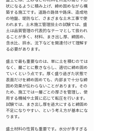
状になるように積み上げ、締め固めながら構
築する施工です。道路の路体や路床、造成地
の地盤、堤防など、さまざまな土木工事で使
われます。土木施工管理技士の試験では、盛
土は品質管理の代表的なテーマとして扱われ
ることが多く、材料、まき出し厚、締固め、
含水比、排水、沈下などを関連付けて理解す
る必要があります。
盛土で最も重要なのは、単に土を積むのでは
なく、層ごとに敷きならし、適切に締め固め
ていくという点です。厚く盛り過ぎた状態で
表面だけを締め固めても、内部まで十分な締
固め効果が伝わらないことがあります。その
ため、施工では一層ごとの厚さを管理し、使
用する機械や土質に応じて転圧を行います。
試験では、まき出し厚を過大にすると締固め
不足になりやすい、という考え方が基本にな
ります。
盛土材料の性質も重要です。水分が多すぎる