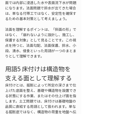
面では内部に浸透した水や表面流下水が問題
になります。法面問題で排水が出てきた場合
は、単なる付帯工ではなく、安定性を確保す
るための基本対策として考えましょう。
法面を理解するポイントは、「斜面の形」で
はなく、「崩れないように設計し、施工し、
保護する対象」として見ることです。この視
点を持つと、法面勾配、法面保護、排水、小
段、湧水、侵食といった用語が一つのまとま
りとして理解できます。
用語5 床付けは構造物を
支える面として理解する
床付けとは、掘削によって所定の深さまで仕
上げた底面を整え、基礎や構造物を設置でき
る状態にする作業、またはその仕上げ面を指
します。土工問題では、床付けは基礎地盤の
品質に直結する用語として扱われます。単な
る掘削底ではなく、構造物の荷重を地盤へ伝