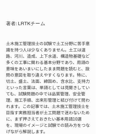
著者: LRTKチーム
土木施工管理技士の試験で土工分野に苦手意
識を持つ人は少なくありません。土工は道
路、河川、造成、上下水道、構造物基礎など
多くの工事に関わる基本分野であり、用語の
意味をあいまいにしたまま問題を読むと、設
問の意図を取り違えやすくなります。特に、
切土、盛土、法面、締固め、含水比、支持力
といった言葉は、単語としては見聞きしてい
ても、試験問題の中では品質管理、安全管
理、施工手順、出来形管理と結び付けて問わ
れます。この記事では、土木施工管理技士を
目指す実務担当者が土工問題で迷わないため
に、まず押さえておきたい基本用語10選
を、現場のイメージと試験での読み方をつな
げながら解説します。