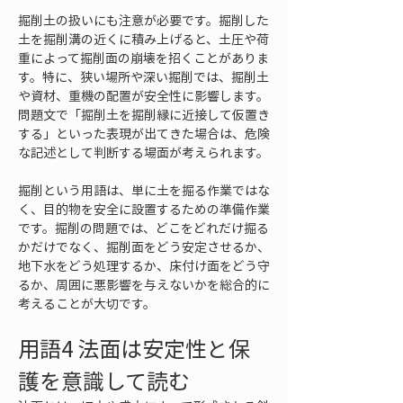
掘削土の扱いにも注意が必要です。掘削した
土を掘削溝の近くに積み上げると、土圧や荷
重によって掘削面の崩壊を招くことがありま
す。特に、狭い場所や深い掘削では、掘削土
や資材、重機の配置が安全性に影響します。
問題文で「掘削土を掘削縁に近接して仮置き
する」といった表現が出てきた場合は、危険
な記述として判断する場面が考えられます。
掘削という用語は、単に土を掘る作業ではな
く、目的物を安全に設置するための準備作業
です。掘削の問題では、どこをどれだけ掘る
かだけでなく、掘削面をどう安定させるか、
地下水をどう処理するか、床付け面をどう守
るか、周囲に悪影響を与えないかを総合的に
考えることが大切です。
用語4 法面は安定性と保
護を意識して読む