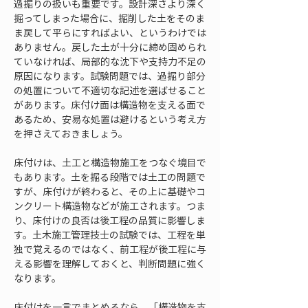
過掘りの扱いも重要です。設計深さより深く
掘ってしまった場合に、掘削した土をそのま
ま戻して平らにすればよい、というわけでは
ありません。戻した土が十分に締め固められ
ていなければ、局部的な沈下や支持力不足の
原因になります。試験問題では、過掘り部分
の処置について不適切な記述を選ばせること
があります。床付け面は構造物を支える面で
あるため、安易な処置は避けるという考え方
を押さえておきましょう。
床付けは、土工と構造物施工をつなぐ境目で
もあります。土を掘る段階では土工の問題で
すが、床付けが終わると、その上に基礎やコ
ンクリート構造物などが施工されます。つま
り、床付けの良否は後工程の品質に影響しま
す。土木施工管理技士の試験では、工程を単
独で覚えるのではなく、前工程が後工程に与
える影響を理解しておくと、判断問題に強く
なります。
床付けを一言でまとめるなら、「構造物を支