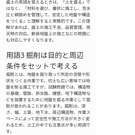
盛土の用語を覚えるときは、「土を盛る」で
はなく、「材料を選び、層状に施工し、含水
比と締固めを管理して、安定した地盤や構造
をつくる」と理解すると実務的です。この理
解があれば、盛土の施工不良、品質管理、雨
天時の対応、軟弱地盤上の施工などの問題に
も対応しやすくなります。
用語3 掘削は目的と周辺
条件をセットで考える
掘削とは、地盤を掘り取って所定の空間や形
状をつくる作業です。切土も広い意味では地
盤を削る施工ですが、試験問題では、構造物
の基礎、管路、排水路、擁壁、地下構造物な
どを設置するために地盤を掘る作業として掘
削が扱われることがあります。掘削は、深
さ、幅、土質、地下水、周辺構造物、作業ス
ペースによって安全性や施工方法が大きく変
わるため、土工の中でも注意点が多い用語で
す。