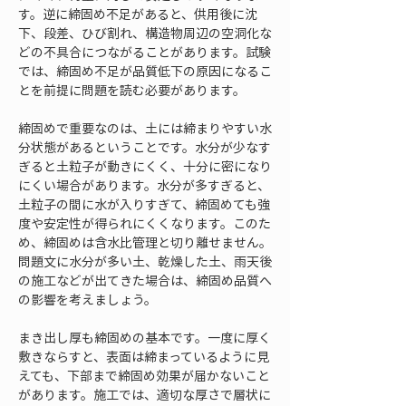
す。逆に締固め不足があると、供用後に沈
下、段差、ひび割れ、構造物周辺の空洞化な
どの不具合につながることがあります。試験
では、締固め不足が品質低下の原因になるこ
とを前提に問題を読む必要があります。
締固めで重要なのは、土には締まりやすい水
分状態があるということです。水分が少なす
ぎると土粒子が動きにくく、十分に密になり
にくい場合があります。水分が多すぎると、
土粒子の間に水が入りすぎて、締固めても強
度や安定性が得られにくくなります。このた
め、締固めは含水比管理と切り離せません。
問題文に水分が多い土、乾燥した土、雨天後
の施工などが出てきた場合は、締固め品質へ
の影響を考えましょう。
まき出し厚も締固めの基本です。一度に厚く
敷きならすと、表面は締まっているように見
えても、下部まで締固め効果が届かないこと
があります。施工では、適切な厚さで層状に