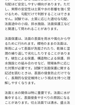
勾配ほど安定しやすい傾向があります。ただ
し、実際の安定性は土質や水の影響を強く受
けるため、勾配だけで判断することはできま
せん。試験では、土質に応じた適切な勾配、
法面途中の小段、排水施設、法面保護工など
と関連して問われることがあります。
法面保護は、法面の表面を雨水や風化から守
るために行われます。裸地のままの法面は、
降雨によって表面が洗掘されたり、乾燥と湿
潤の繰り返しで劣化したりすることがありま
す。植生による保護、構造物による保護、排
水施設との組み合わせなど、現場条件に応じ
た対策が必要です。試験で法面保護に関する
記述を読むときは、表面の侵食防止だけでな
く、長期的な安定維持という視点を持つと理
解しやすくなります。
法面と水の関係は特に重要です。法面に水が
集中すると、表面侵食やすべりの原因になる
ことがあります。切土法面では湧水、盛土法