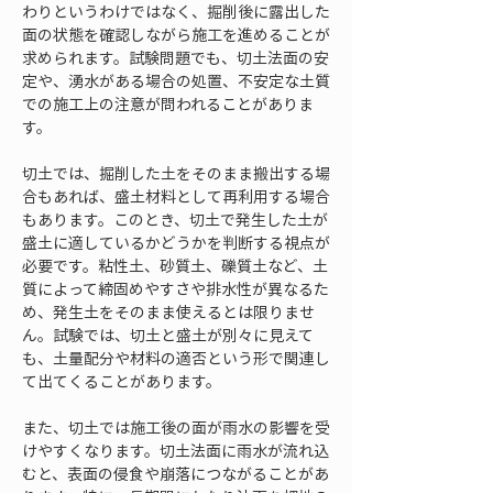
わりというわけではなく、掘削後に露出した
面の状態を確認しながら施工を進めることが
求められます。試験問題でも、切土法面の安
定や、湧水がある場合の処置、不安定な土質
での施工上の注意が問われることがありま
す。
切土では、掘削した土をそのまま搬出する場
合もあれば、盛土材料として再利用する場合
もあります。このとき、切土で発生した土が
盛土に適しているかどうかを判断する視点が
必要です。粘性土、砂質土、礫質土など、土
質によって締固めやすさや排水性が異なるた
め、発生土をそのまま使えるとは限りませ
ん。試験では、切土と盛土が別々に見えて
も、土量配分や材料の適否という形で関連し
て出てくることがあります。
また、切土では施工後の面が雨水の影響を受
けやすくなります。切土法面に雨水が流れ込
むと、表面の侵食や崩落につながることがあ