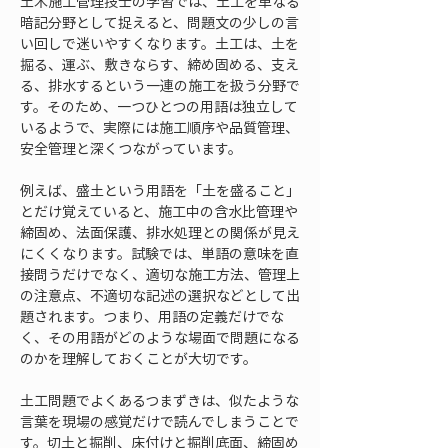
土木施工管理技士の学習では、土工を単なる
暗記分野として捉えると、問題文の少しの言
い回しで迷いやすくなります。土工は、土を
掘る、運ぶ、敷きならす、締め固める、支え
る、排水するという一連の施工を扱う分野で
す。そのため、一つひとつの用語は独立して
いるようで、実際には施工順序や品質管理、
安全管理と深くつながっています。
例えば、盛土という用語を「土を盛ること」
とだけ覚えていると、施工中の含水比管理や
締固め、法面保護、排水処理との関係が見え
にくくなります。試験では、単語の意味を直
接問うだけでなく、適切な施工方法、管理上
の注意点、不適切な記述の選択などとして出
題されます。つまり、用語の定義だけでな
く、その用語がどのような場面で問題になる
のかを理解しておくことが大切です。
土工問題でよくあるつまずきは、似たような
言葉を現場の感覚だけで読んでしまうことで
す。切土と掘削、床付けと掘削底面、締固め