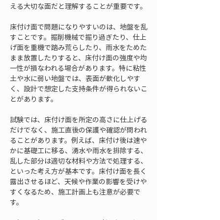
える大切な面だと理解することが重要です。
床付け面で問題になりやすいのは、地盤を乱
すことです。掘削機械で掘り過ぎたり、仕上
げ面を重機で踏み荒らしたり、雨水をためた
まま放置したりすると、床付け面の強度や均
一性が損なわれる場合があります。特に粘性
土や水に弱い地盤では、表面が軟化しやす
く、設計で想定した支持条件が得られないこ
とがあります。
試験では、床付け面を所定の高さに仕上げる
だけでなく、施工直後の保護や確認が問われ
ることがあります。例えば、床付け後は速や
かに基礎工に移る、湧水や雨水を排除する、
乱した部分は適切な材料や方法で処理する、
といった考え方が基本です。床付け面を長く
露出させるほど、天候や作業の影響を受けや
すくなるため、施工計画上も注意が必要で
す。