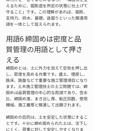
えるために、掘削底を所定の状態に仕上げて
守ること」です。この理解があれば、掘削、
支持力、排水、基礎、過掘りといった関連用
語を一体として捉えられます。
用語6 締固めは密度と品
質管理の用語として押さ
える
締固めとは、土に外力を加えて空気を押し出
し、密度を高める作業です。盛土、埋戻し、
路床、路盤などで重要な施工管理項目になり
ます。土木施工管理技士の土工問題では、締
固めは品質管理の中心的な用語であり、含水
比、締固め度、まき出し厚、転圧回数、使用
機械、施工層厚と関連して出題されます。
締固めの目的は、土を安定した状態にするこ
とです。十分に締め固められた土は、沈下し
にくく、荷重に対して安定しやすくなりま