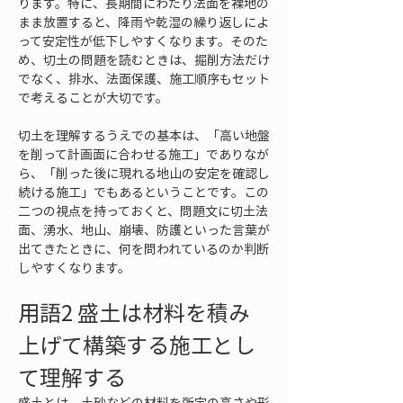
ります。特に、長期間にわたり法面を裸地の
まま放置すると、降雨や乾湿の繰り返しによ
って安定性が低下しやすくなります。そのた
め、切土の問題を読むときは、掘削方法だけ
でなく、排水、法面保護、施工順序もセット
で考えることが大切です。
切土を理解するうえでの基本は、「高い地盤
を削って計画面に合わせる施工」でありなが
ら、「削った後に現れる地山の安定を確認し
続ける施工」でもあるということです。この
二つの視点を持っておくと、問題文に切土法
面、湧水、地山、崩壊、防護といった言葉が
出てきたときに、何を問われているのか判断
しやすくなります。
用語2 盛土は材料を積み
上げて構築する施工とし
て理解する
盛土とは、土砂などの材料を所定の高さや形