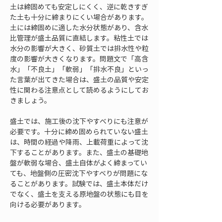
土は締固めても安定しにくく、逆に乾きすぎ
た土も十分に締まりにくい場合があります。
土には締固めに適した水分状態があり、含水
比管理が盛土品質に直結します。粘性土では
水分の影響が大きく、砂質土では排水性や粒
度の影響が大きくなります。問題文で「高含
水」「不良土」「軟弱」「排水不良」といっ
た言葉が出てきた場合は、盛土の品質や安定
性に関わる注意点として読めるようにしてお
きましょう。
盛土では、施工後の沈下やすべりにも注意が
必要です。十分に締め固められていない盛土
は、時間の経過や降雨、上載荷重によって沈
下することがあります。また、盛土の基礎地
盤が軟弱な場合、盛土自体がよく締まってい
ても、地盤側の圧密沈下やすべりが問題にな
ることがあります。試験では、盛土本体だけ
でなく、盛土を支える原地盤の状態にも目を
向ける必要があります。