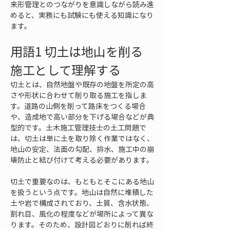
来形管理とのつながりを意識しながら読み進
めると、実務にも試験にも使える知識になり
ます。
用語1 切土は地山を削る
施工として理解する
切土とは、自然地盤や既存の地盤を所定の高
さや形状に合わせて削り取る施工を指しま
す。道路の山側を削って路床をつくる場合
や、造成地で高い部分を下げる場合などが典
型的です。土木施工管理技士の土工問題で
は、切土は単に土を取り除く作業ではなく、
地山の安定、法面の勾配、排水、施工中の崩
壊防止と結び付けて考える必要があります。
切土で重要なのは、もともとそこにある地山
を扱うという点です。地山は自然に堆積した
土や岩で構成されており、土質、含水状態、
割れ目、風化の程度などが場所によって異な
ります。そのため、設計図どおりに削れば終