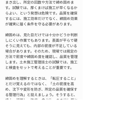
まき出し、所定の回数や方法で締め固めま
す。試験では、厚くまけば施工が早くなるか
らよい、という発想は危険です。品質を確保
するには、施工効率だけでなく、締固め効果
が確実に届く条件を守る必要があります。
締固めは、見た目だけでは十分かどうか判断
しにくい作業でもあります。表面が平らで硬
そうに見えても、内部の密度が不足している
場合があります。そのため、現場では規定の
方法で密度や締固め度を確認し、品質を管理
します。土木施工管理技士の試験では、施工
と検査をセットで考えることが重要です。
締固めを理解するときは、「転圧すること」
とだけ覚えるのではなく、「土の密度を高
め、沈下や変形を防ぎ、所定の品質を確保す
る管理行為」と捉えましょう。そうすると、
盛土、埋戻し、路床、含水比、まき出し厚と
いった用語が自然につながります。