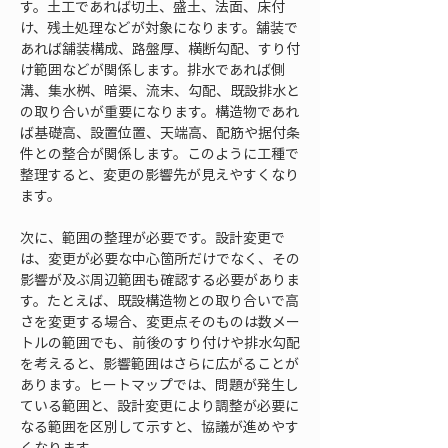
す。土工であれば切土、盛土、法面、床付
け、残土処理などが対象になります。舗装で
あれば舗装構成、路盤厚、横断勾配、すり付
け範囲などが関係します。排水であれば側
溝、集水桝、暗渠、流末、勾配、既設排水と
の取り合いが重要になります。構造物であれ
ば基礎高、設置位置、天端高、配筋や据付条
件との整合が関係します。このように工種で
整理すると、変更の影響先が見えやすくなり
ます。
次に、範囲の整理が必要です。設計変更で
は、変更が必要な中心箇所だけでなく、その
影響が及ぶ周辺範囲も確認する必要がありま
す。たとえば、既設構造物との取り合いで高
さを変更する場合、変更点そのものは数メー
トルの範囲でも、前後のすり付けや排水勾配
を考えると、影響範囲はさらに広がることが
あります。ヒートマップでは、問題が発生し
ている範囲と、設計変更により調整が必要に
なる範囲を区別して示すと、協議が進めやす
くなります。