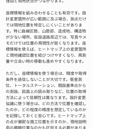
理由と現地状況がつながります。
座標情報を組み合わせることも有効です。設
計変更箇所が広い範囲に及ぶ場合、測点だけ
では現地位置を特定しにくいことがありま
す。特に曲線区間、山間部、造成地、構造物
が少ない場所、仮設道路周辺では、写真やメ
モだけでは位置の再現性が弱くなります。座
標情報を使えば、ヒートマップ上の変更箇所
と現地確認位置を結びつけやすくなり、再測
量や立会い時の移動も進めやすくなります。
ただし、座標情報を使う場合は、精度や取得
条件を過信しないことが大切です。衛星測
位、トータルステーション、既設基準点から
の測設、図面上の読み取りなど、位置の取得
方法によって信頼性は異なります。設計変更
協議に使う場合は、どの方法で位置を確認し
たのか、どの程度の精度を想定しているのか
を記録しておくと安心です。ヒートマップ上
の点が厳密な施工位置を示すのか、現地説明
用の概略位置なのかも区別する必要がありま