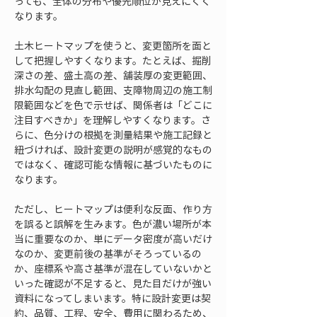
っても、全体の分布や優先順位が見えにくく
なります。
土木ヒートマップを使うと、変更箇所を面と
して把握しやすくなります。たとえば、掘削
深さの差、盛土高の差、舗装厚の変更範囲、
排水勾配の見直し範囲、支障物周辺の施工制
限範囲などを色で示せば、関係者は「どこに
注目すべきか」を理解しやすくなります。さ
らに、色分けの根拠を測量結果や施工記録と
紐づければ、設計変更の説明が感覚的なもの
ではなく、確認可能な情報に基づいたものに
なります。
ただし、ヒートマップは便利な反面、作り方
を誤ると誤解を生みます。色が濃い場所が本
当に重要なのか、単にデータ密度が高いだけ
なのか、変更前後の基準がそろっているの
か、座標系や高さ基準が混在していないかと
いった確認が不足すると、見た目だけが強い
資料になってしまいます。特に設計変更は契
約、品質、工程、安全、費用に関わるため、