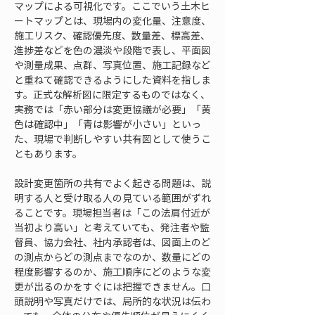
マップによる可視化です。ここでいう土木ヒ
ートマップとは、現場内の変化量、注意度、
施工リスク、確認優先度、数量差、標高差、
進捗差などを色の濃淡や段階で表し、平面図
や測量成果、点群、写真位置、施工記録など
と重ねて確認できるようにした資料を指しま
す。正式な解析図に限定するものではなく、
実務では「赤い部分は変更協議が必要」「黄
色は確認中」「青は影響が小さい」といっ
た、現場で判断しやすい共有図として使うこ
ともあります。
設計変更箇所の共有でよく起きる問題は、説
明する人と受け取る人の見ている範囲がずれ
ることです。現場担当者は「この法肩付近が
当初より高い」と考えていても、発注者や監
督員、協力会社、社内承認者は、図面上のど
の測点からどの測点までなのか、数量にどの
程度影響するのか、施工順序にどのような変
更が出るのかをすぐには把握できません。口
頭説明や写真だけでは、局所的な状況は伝わ