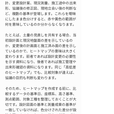
計、変更設計案、現況測量、施工途中の出来
形、協議後の修正図、現地立会い後の判断な
ど、複数の基準が登場します。これらを曖昧
にしたまま色分けすると、赤や黄色の範囲が
何を意味しているのか分からなくなります。
たとえば、土量の見直しを共有する場合、当
初設計面と現況地盤面の差を示しているの
か、変更後の計画面と施工済み面の差を示し
ているのかで、ヒートマップの意味は大きく
変わります。前者であれば設計変更の必要性
を示す資料になり、後者であれば施工管理や
出来形確認の資料になります。同じ「高低差
のヒートマップ」でも、比較対象が違えば、
協議の目的も判断も変わります。
そのため、ヒートマップを作成する前に、比
較するデータの基準日、座標系、高さ基準、
測点範囲、対象工種を整理しておくことが大
切です。設計図面の基準と測量成果の基準が
一致していなければ、色分けされた差分が設