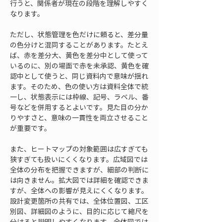
行うと、関係者が現在の段階を理解しやすく
なります。
ただし、状態管理を色だけに頼ると、差分量
の色分けと混同することがあります。たとえ
ば、赤を差分大、黄色を差分中として使って
いるのに、別の場面で赤を未承認、黄色を確
認中として使うと、同じ資料内で意味が揺れ
ます。そのため、色の使い方は資料全体で統
一し、状態表示には枠線、記号、ラベル、番
号などを併用するとよいです。見た目の分か
りやすさと、意味の一貫性を両立させること
が重要です。
また、ヒートマップの対象範囲は広すぎても
狭すぎても扱いにくくなります。広域図では
全体の分布を把握できますが、細部の判断に
は向きません。拡大図では詳細を確認できま
すが、全体への影響が見えにくくなります。
設計変更箇所の共有では、全体位置図、工区
別図、詳細図のように、目的に応じて縮尺を
分けると説明しやすくなります。全体図では