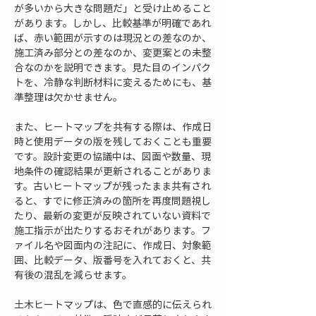
が多いから大きな問題だ」と受け止めること
があります。しかし、比較基準が明確であれ
ば、赤い範囲が示すのは現況との差なのか、
施工済み部分との差なのか、変更案との未整
合なのかを説明できます。見た目のインパク
トを、冷静な判断材料に変えるためにも、基
準整理は欠かせません。
また、ヒートマップを共有する際は、作成日
時と使用データの版を残しておくことも重要
です。設計変更の協議中は、図面や数量、現
地条件の確認結果が更新されることがありま
す。古いヒートマップが残ったまま共有され
ると、すでに修正済みの箇所を再度問題視し
たり、最新の変更が反映されていない資料で
施工指示が出たりするおそれがあります。フ
ァイル名や図面内の注記に、作成日、対象範
囲、比較データ、版番号を入れておくと、共
有後の混乱を減らせます。
土木ヒートマップは、色で直感的に伝えられ