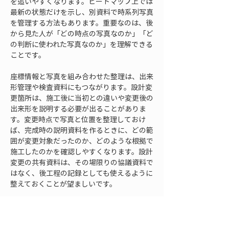
を追いやすくなります。ヒートマップ上では
最新の状態だけを示し、別資料で時系列写真
を管理する方法もあります。重要なのは、後
から見た人が「どの時点の写真なのか」「ど
の判断に使われた写真なのか」を理解できる
ことです。
座標情報と写真を組み合わせた整理は、出来
形管理や検査資料にもつながります。設計変
更箇所は、施工後に当初との違いや変更後の
出来形を説明する必要が出ることがありま
す。変更時点で写真と位置を整理しておけ
ば、完成時の説明資料を作るときに、どの範
囲が変更対象だったのか、どのような根拠で
施工したのかを確認しやすくなります。設計
変更の共有資料は、その場限りの協議資料で
はなく、後工程の記録としても使えるように
整えておくことが望ましいです。
土木ヒートマップに写真と座標情報を組み合
わせると、色分けされた変更箇所が現地の実
感と結びつきます。図面上の差分、現場の状