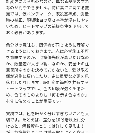
計変更によるものなのか、単なる基準のずれ
なのか判断できません。特に高さに関する変
更では、仮ベンチマーク、既設基準点、測量
時の補正、現場独自の高さ基準が混在しやす
いため、ヒートマップの前提条件を明記して
おく必要があります。
色分けの意味も、関係者が同じように理解で
きるようにしておきます。赤は必ず施工不可
を意味するのか、協議優先度が高いだけなの
か、数量差が大きい範囲なのか、安全上の注
意箇所なのかを決めておかないと、受け取る
側が過剰に反応したり、逆に重要な変更を見
落としたりします。設計変更箇所を共有する
ヒートマップでは、色の印象が強く出るた
め、色そのものよりも「何を示す色なのか」
を先に決めることが重要です。
実務では、色を細かく分けすぎないことも大
切です。たとえば、差分を10段階以上に分
けると、解析資料としては詳しく見えます
が、協議資料としては読み取りにくくなるこ