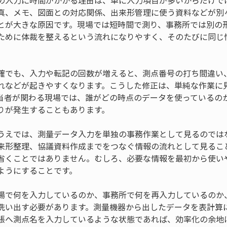
の入力に時間がかかる理由は、単に入力項目が多いからだけで
真、メモ、図面との対応関係、出来形管理に使う資料などが別
とが大きな原因です。現場では短時間で測り、事務所では別の
ために体裁を整えるという流れになりやすく、そのたびに同じ
確でも、入力や転記の回数が増えると、測点番号の打ち間違い
れなどが起きやすくなります。こうした修正は、単純な作業に
当者が関わる現場では、誰がどの時点のデータを使っているの
りが発生することもあります。
うえでは、測量データ入力を単独の事務作業として見るのでは
来形整理、協議資料作成までをつなぐ情報の流れとして見るこ
省くことではありません。むしろ、必要な情報を最初から使い
ようにすることです。
場で何を入力しているのか、事務所で何を再入力しているのか
洗い出す必要があります。測量機器から出したデータを表計算
帳へ測点名を入力しているような状態であれば、効率化の余地