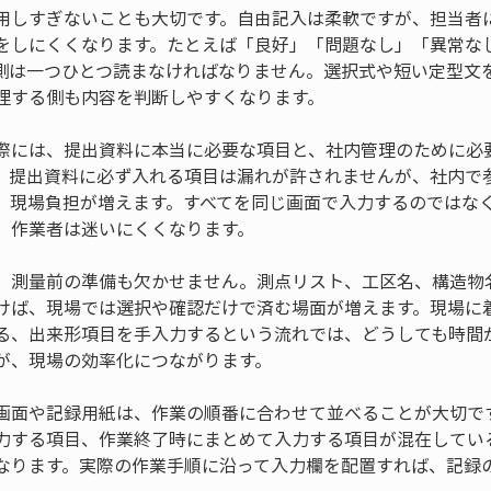
用しすぎないことも大切です。自由記入は柔軟ですが、担当者
をしにくくなります。たとえば「良好」「問題なし」「異常な
側は一つひとつ読まなければなりません。選択式や短い定型文
理する側も内容を判断しやすくなります。
際には、提出資料に本当に必要な項目と、社内管理のために必
。提出資料に必ず入れる項目は漏れが許されませんが、社内で
、現場負担が増えます。すべてを同じ画面で入力するのではな
、作業者は迷いにくくなります。
、測量前の準備も欠かせません。測点リスト、工区名、構造物
けば、現場では選択や確認だけで済む場面が増えます。現場に
る、出来形項目を手入力するという流れでは、どうしても時間
が、現場の効率化につながります。
画面や記録用紙は、作業の順番に合わせて並べることが大切で
力する項目、作業終了時にまとめて入力する項目が混在してい
なります。実際の作業手順に沿って入力欄を配置すれば、記録