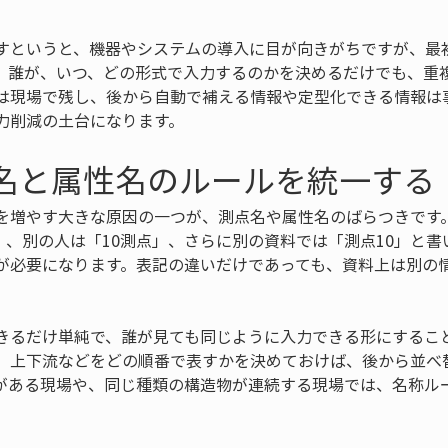
すというと、機器やシステムの導入に目が向きがちですが、最
、誰が、いつ、どの形式で入力するのかを決めるだけでも、重
は現場で残し、後から自動で補える情報や定型化できる情報は
力削減の土台になります。
点名と属性名のルールを統一する
を増やす大きな原因の一つが、測点名や属性名のばらつきです
0」、別の人は「10測点」、さらに別の資料では「測点10」と
が必要になります。表記の違いだけであっても、資料上は別の
。
きるだけ単純で、誰が見ても同じように入力できる形にするこ
、上下流などをどの順番で表すかを決めておけば、後から並べ
がある現場や、同じ種類の構造物が連続する現場では、名称ル