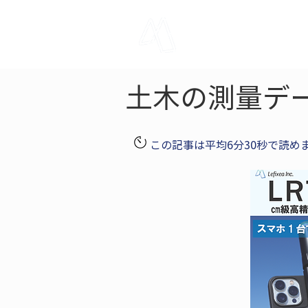
LRTK
Pho
土木の測量デ
この記事は平均6分30秒で読め