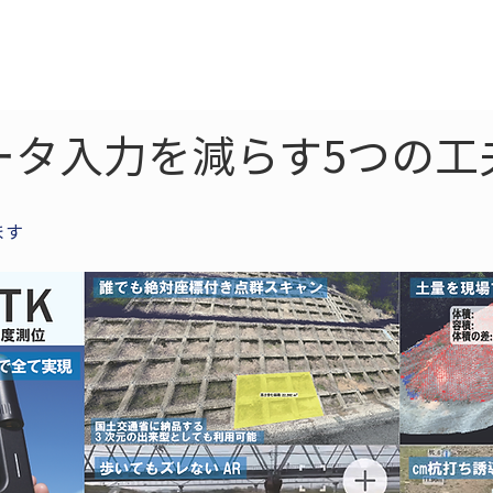
ne
LiDAR
ドローン
360
ソーラー
ータ入力を減らす5つの工
ます