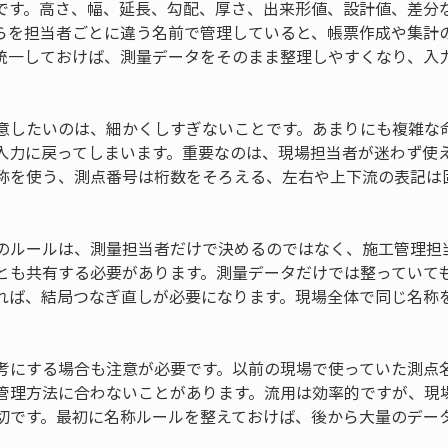
です。高さ、幅、延長、勾配、厚さ、出来形値、設計値、差分
らを担当者ごとに違う名前で管理していると、帳票作成や集計
統一しておけば、測量データをそのまま整理しやすくなり、入
意したいのは、細かくしすぎないことです。あまりにも複雑な
入力に戻ってしまいます。重要なのは、現場担当者が迷わず使
称を使う、測点番号は桁数をそろえる、左右や上下流の表記は
。
のルールは、測量担当者だけで決めるのではなく、施工管理担
とも共有する必要があります。測量データだけでは整っていて
れば、結局つなぎ直しが必要になります。現場全体で同じ名称
考にする場合も注意が必要です。以前の現場で使っていた測点
管理方法に合わないことがあります。流用は効率的ですが、現
切です。最初に名称ルールを整えておけば、後から大量のデー