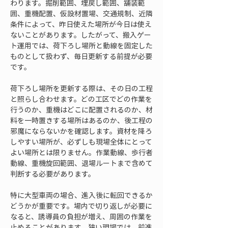
わります。掘削範囲、埋戻し範囲、舗装範
囲、重機配置、仮設材置場、交通規制、近隣
条件によって、昨日使えた場所が今日は使え
ないことがあります。したがって、搬入ゲー
ト運用では、荷下ろし場所と動線を固定した
ものとして扱わず、毎日更新する前提が必要
です。
荷下ろし場所を更新する際は、その日の工程
と照らし合わせます。どの工区でどの作業を
行うのか、重機はどこに配置されるのか、材
料を一時置きする場所はあるのか、後工程の
邪魔にならないかを確認します。資材を降ろ
しやすい場所が、必ずしも現場全体にとって
よい場所とは限りません。作業動線、歩行者
動線、重機旋回範囲、退場ルートまで含めて
判断する必要があります。
特に大型車両の場合、進入後に転回できるか
どうかが重要です。場内で切り返しが必要に
なると、誘導員の負担が増え、周囲の作業を
止めることがあります。狭い現場では、前進